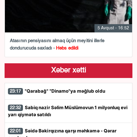
5 Avqust - 16:52
Atasının pensiyasını almaq üçün meyitini illərlə
dondurucuda saxladı -
Həbs edildi
Xəbər xətti
"Qarabağ" "Dinamo"ya məğlub oldu
23:17
Sabiq nazir Səlim Müslümovun 1 milyonluq evi
22:32
yarı qiymətə satıldı
Səidə Bəkirqızına qarşı məhkəmə - Qərar
22:01