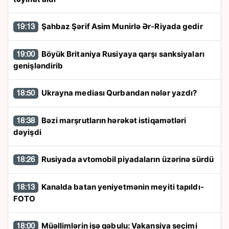
Şahbaz Şərif Asim Munirlə Ər-Riyada gedir
19:13
Böyük Britaniya Rusiyaya qarşı sanksiyaları
19:00
genişləndirib
Ukrayna mediası Qurbandan nələr yazdı?
18:50
Bəzi marşrutların hərəkət istiqamətləri
18:38
dəyişdi
Rusiyada avtomobil piyadaların üzərinə sürdü
18:26
Kanalda batan yeniyetmənin meyiti tapıldı-
18:13
FOTO
Müəllimlərin işə qəbulu: Vakansiya seçimi
18:00