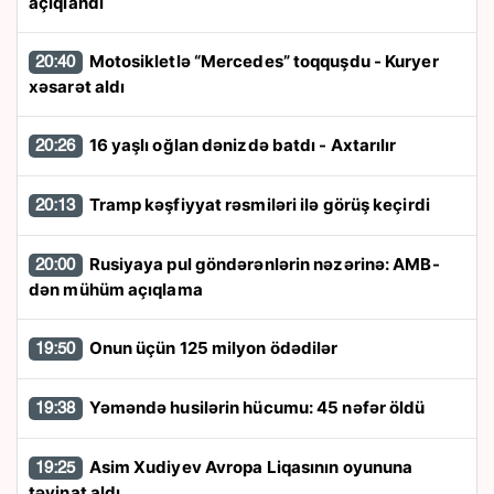
açıqlandı
Motosikletlə “Mercedes” toqquşdu - Kuryer
20:40
xəsarət aldı
16 yaşlı oğlan dənizdə batdı - Axtarılır
20:26
Tramp kəşfiyyat rəsmiləri ilə görüş keçirdi
20:13
Rusiyaya pul göndərənlərin nəzərinə: AMB-
20:00
dən mühüm açıqlama
Onun üçün 125 milyon ödədilər
19:50
Yəməndə husilərin hücumu: 45 nəfər öldü
19:38
Asim Xudiyev Avropa Liqasının oyununa
19:25
təyinat aldı