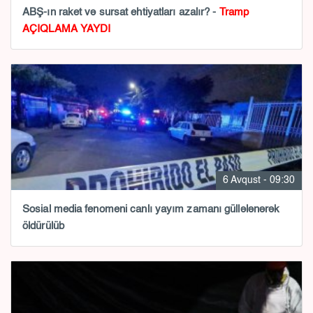
ABŞ-ın raket və sursat ehtiyatları azalır? -
Tramp
AÇIQLAMA YAYDI
6 Avqust - 09:30
Sosial media fenomeni canlı yayım zamanı güllələnərək
öldürülüb