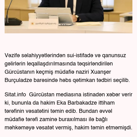
Vəzifə səlahiyyətlərindən sui-istifadə və qanunsuz
gəlirlərin leqallaşdırılmasında təqsirləndirilən
Gürcüstanın keçmiş müdafiə naziri Xuanşer
Burçuladze barəsində həbs qətimkan tədbiri seçilib.
Sitat.info Gürcüstan mediasına istinadən xəbər verir
ki, bununla da hakim Eka Barbakadze ittiham
tərəfinin vəsatətini təmin edib. Bundan əvvəl
müdafiə tərəfi zaminə buraxılması ilə bağlı
məhkəməyə vəsatət vermiş, hakim təmin etməmişdi.