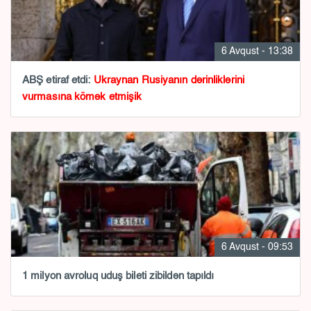
6 Avqust - 13:38
ABŞ etiraf etdi:
Ukraynan Rusiyanın dərinliklərini
vurmasına kömək etmişik
6 Avqust - 09:53
1 milyon avroluq uduş bileti zibildən tapıldı