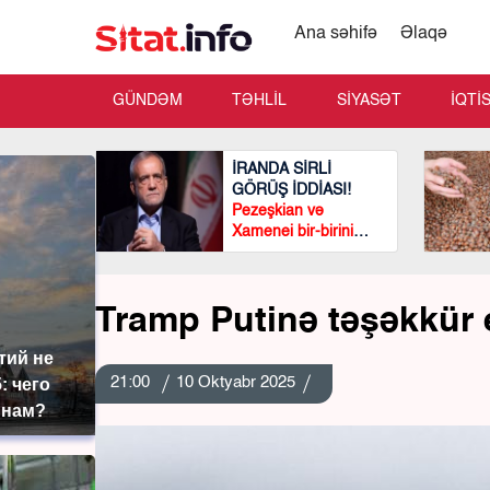
Ana səhifə
Əlaqə
GÜNDƏM
TƏHLİL
SİYASƏT
İQTİ
İRANDA SİRLİ
GÖRÜŞ İDDİASI!
Pezeşkian və
Xamenei bir-birini
görmədən
görüşüblər?
Tramp Putinə təşəkkür 
тий не
21:00
10 Oktyabr 2025
: чего
 нам?