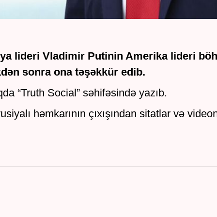
 lideri Vladimir Putinin Amerika lideri böh
dikdən sonra ona təşəkkür edib.
da “Truth Social” səhifəsində yazıb.
rusiyalı həmkarının çıxışından sitatlar və video