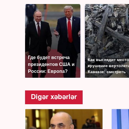
Где будет встреча
Как выглядит место
президентов США и
крушение вертолет
России: Европа?
Кавказе: смотреть
Digər xəbərlər