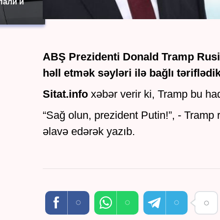
пали и
ABŞ Prezidenti Donald Tramp Rusiya
həll etmək səyləri ilə bağlı təriflə
Sitat.info
xəbər verir ki, Tramp bu haq
“Sağ olun, prezident Putin!”, - Tramp 
əlavə edərək yazıb.