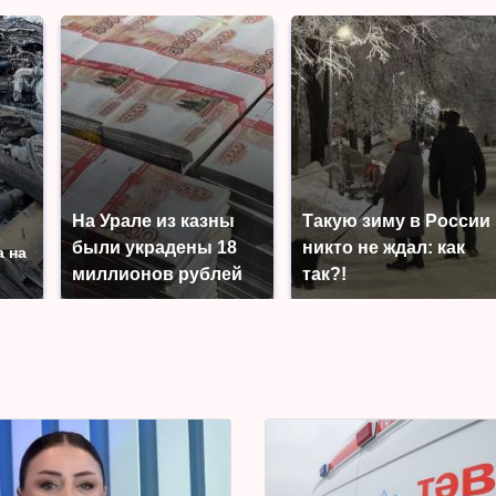
На Урале из казны
Такую зиму в России
были украдены 18
никто не ждал: как
а на
миллионов рублей
так?!