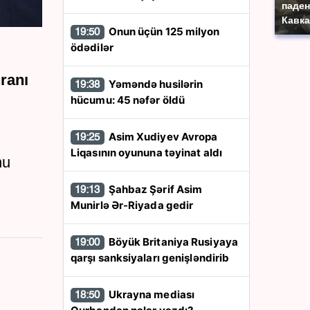
паден
Кавка
Onun üçün 125 milyon
19:50
ödədilər
ranı
Yəməndə husilərin
19:38
hücumu: 45 nəfər öldü
Asim Xudiyev Avropa
19:25
Liqasının oyununa təyinat aldı
nu
Şahbaz Şərif Asim
19:13
Munirlə Ər-Riyada gedir
Böyük Britaniya Rusiyaya
19:00
qarşı sanksiyaları genişləndirib
Ukrayna mediası
18:50