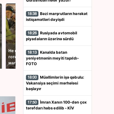
Qurbandan nələr yazdı?
Bəzi marşrutların hərəkət
18:38
istiqamətləri dəyişdi
Rusiyada avtomobil
18:26
piyadaların üzərinə sürdü
Не ешьте эту
В ОАЭ произошло
Kanalda batan
18:13
готовую еду из
жестокое убийство
yeniyetmənin meyiti tapıldı-
магазина: список
криптомиллионера
FOTO
Müəllimlərin işə qəbulu:
18:00
Vakansiya seçimi mərhələsi
başlayır
İmran Xanın 100-dən çox
17:50
tərəfdarı həbs edilib - KİV