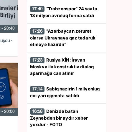
“Trabzonspor” 24 saata
17:40
13 milyon avroluq forma satdı
 - 20:40
“Azərbaycan zərurət
17:26
olarsa Ukraynaya qaz tədarük
quşdu -
etməyə hazırdır”
Rusiya XİN: İrəvan
17:23
Moskva ilə konstruktiv dialoq
aparmağa can atmır
Sabiq nazirin 1 milyonluq
17:14
evi yarı qiymətə satıldı
Dənizdə batan
16:58
 - 20:00
Zeynəbdən bir aydır xəbər
yoxdur - FOTO