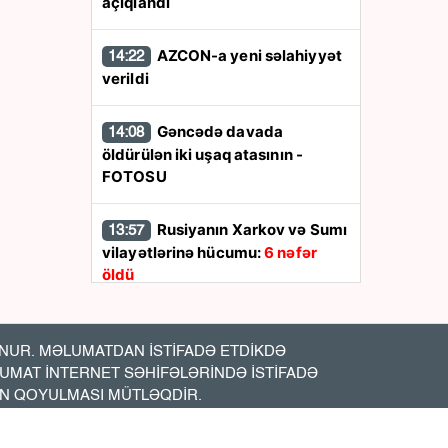
açıqlandı
AZCON-a yeni səlahiyyət
14:22
verildi
Gəncədə davada
14:08
öldürülən iki uşaq atasının -
FOTOSU
Rusiyanın Xarkov və Sumı
13:57
vilayətlərinə hücumu:
6 nəfər
öldü
Ukrayna Rusiyanın
13:48
Yaroslavl neft emalı zavodunu
UR. MƏLUMATDAN İSTİFADƏ ETDİKDƏ
vurdu
LUMAT İNTERNET SƏHİFƏLƏRİNDƏ İSTİFADƏ
İN QOYULMASI MÜTLƏQDİR.
İran Hörmüz boğazına
13:44