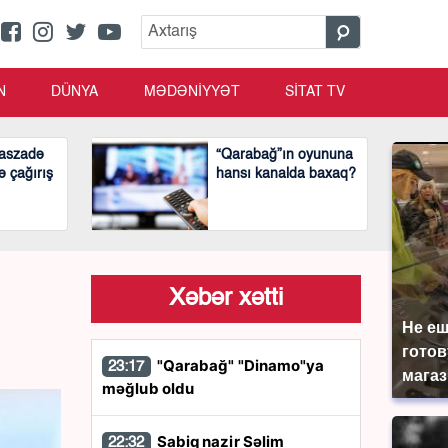
N
DÜNYA
MƏDƏNİYYƏT
SİTAT TV
aszadə
“Qarabağ”ın oyununa
ə çağırış
hansı kanalda baxaq?
Xəbər xətti
Не еш
готов
"Qarabağ" "Dinamo"ya
23:17
магаз
məğlub oldu
Sabiq nazir Səlim
22:32