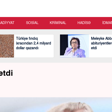
SADİYYAT
SOSİAL
KRİMİNAL
HADİSƏ
İDMA
Türkiyə fındıq
Məleykə Abb
ixracından 2,4 milyard
abituriyentlər
dollar qazandı
etdi
etdi