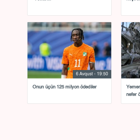
6 Avqust - 19:50
Onun üçün 125 milyon ödədilər
Yəmənd
nəfər 