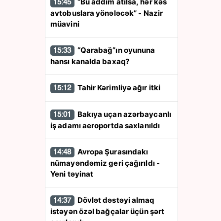
“Bu addım atılsa, hər kəs
15:45
avtobuslara yönələcək” - Nazir
müavini
“Qarabağ”ın oyununa
15:33
hansı kanalda baxaq?
Tahir Kərimliyə ağır itki
15:12
Bakıya uçan azərbaycanlı
15:01
iş adamı aeroportda saxlanıldı
Avropa Şurasındakı
14:48
nümayəndəmiz geri çağırıldı -
Yeni təyinat
Dövlət dəstəyi almaq
14:37
istəyən özəl bağçalar üçün şərt