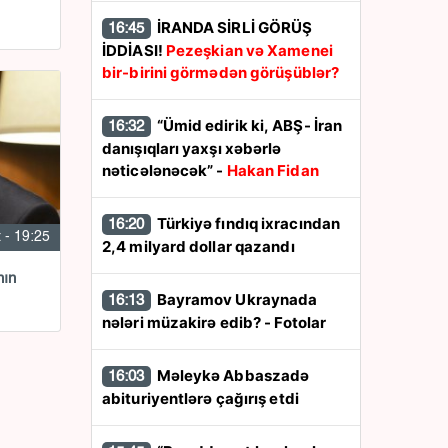
İRANDA SİRLİ GÖRÜŞ
16:45
İDDİASI!
Pezeşkian və Xamenei
bir-birini görmədən görüşüblər?
“Ümid edirik ki, ABŞ- İran
16:32
danışıqları yaxşı xəbərlə
nəticələnəcək” -
Hakan Fidan
Türkiyə fındıq ixracından
16:20
 - 19:25
2,4 milyard dollar qazandı
nın
Bayramov Ukraynada
16:13
nələri müzakirə edib? - Fotolar
Məleykə Abbaszadə
16:03
abituriyentlərə çağırış etdi