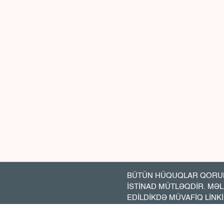
BÜTÜN HÜQUQLAR QORUN
İSTİNAD MÜTLƏQDİR. MƏ
EDİLDİKDƏ MÜVAFİQ LİNK