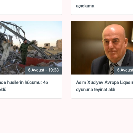
açıqlama
6 Avqust - 19:38
6 Avqust
ə husilərin hücumu: 45
Asim Xudiyev Avropa Liqası
öldü
oyununa təyinat aldı