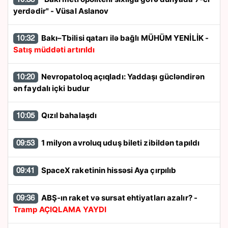
yerdədir" - Vüsal Aslanov
Bakı–Tbilisi qatarı ilə bağlı MÜHÜM YENİLİK -
10:32
Satış müddəti artırıldı
Nevropatoloq açıqladı: Yaddaşı gücləndirən
10:20
ən faydalı içki budur
Qızıl bahalaşdı
10:05
1 milyon avroluq uduş bileti zibildən tapıldı
09:53
SpaceX raketinin hissəsi Aya çırpılıb
09:41
ABŞ-ın raket və sursat ehtiyatları azalır? -
09:36
Tramp AÇIQLAMA YAYDI