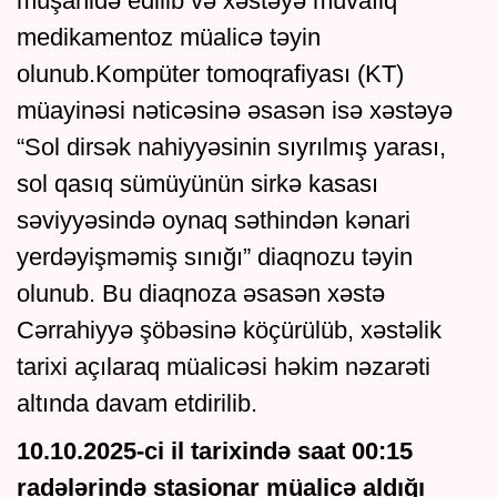
müşahidə edilib və xəstəyə müvafiq
medikamentoz müalicə təyin
olunub.Kompüter tomoqrafiyası (KT)
müayinəsi nəticəsinə əsasən isə xəstəyə
“Sol dirsək nahiyyəsinin sıyrılmış yarası,
sol qasıq sümüyünün sirkə kasası
səviyyəsində oynaq səthindən kənari
yerdəyişməmiş sınığı” diaqnozu təyin
olunub. Bu diaqnoza əsasən xəstə
Cərrahiyyə şöbəsinə köçürülüb, xəstəlik
tarixi açılaraq müalicəsi həkim nəzarəti
altında davam etdirilib.
10.10.2025-ci il tarixində saat 00:15
radələrində stasionar müalicə aldığı