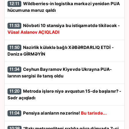
Wildberries-in logistika mərkəzi yenidən PUA
12:11
hücumuna məruz qaldı
Növbəti 10 stansiya bu istiqamətdə tikiləcək -
11:53
Vüsal Aslanov AÇIQLADI
Nazirlik küləklə bağlı XƏBƏRDARLIQ ETDİ -
11:50
Dənizə GİRMƏYİN
Ceyhun Bayramov Kiyevdə Ukrayna PUA-
11:34
larının sərgisi ilə tanış oldu
Metroda işlərə niyə avqustun 15-də başlanır? -
11:20
Sədr açıqladı
Pensiya alanların nəzərinə!
Bu tarixdə...
11:04
"Bakı metropoliteni sıxlığa görə dünyada 7-ci
10:38