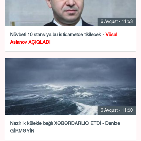
6 Avqust - 11:53
Növbəti 10 stansiya bu istiqamətdə tikiləcək -
Vüsal
Aslanov AÇIQLADI
6 Avqust - 11:50
Nazirlik küləklə bağlı XƏBƏRDARLIQ ETDİ - Dənizə
GİRMƏYİN