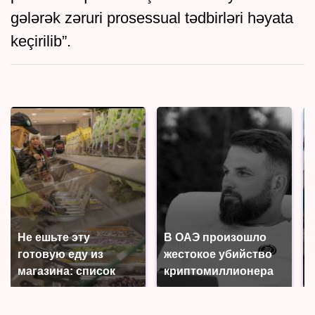
gələrək zəruri prosessual tədbirləri həyata
keçirilib”.
Не ешьте эту
В ОАЭ произошло
готовую еду из
жестокое убийство
магазина: список
криптомиллионера