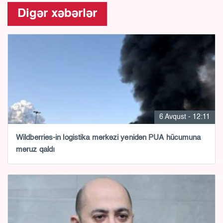
Digər xəbərlər
6 Avqust - 12:11
Wildberries-in logistika mərkəzi yenidən PUA hücumuna
məruz qaldı