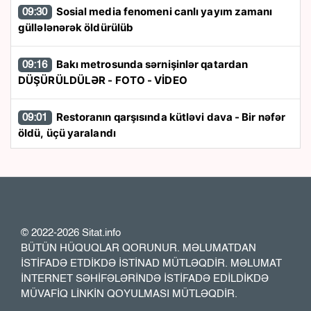
Sosial media fenomeni canlı yayım zamanı
09:30
güllələnərək öldürülüb
Bakı metrosunda sərnişinlər qatardan
09:16
DÜŞÜRÜLDÜLƏR - FOTO - VİDEO
Restoranın qarşısında kütləvi dava - Bir nəfər
09:01
öldü, üçü yaralandı
Ceyhun Bayramov Ukraynaya getdi
08:54
“Mənə aid bəzi fikirlər təhrif olunub” - Hikmət
23:19
Hacıyev
© 2022-2026 Sitat.info
BÜTÜN HÜQUQLAR QORUNUR. MƏLUMATDAN
İrana qarşı həmin sanksiyalar ləğv edildi
21:00
İSTİFADƏ ETDİKDƏ İSTİNAD MÜTLƏQDİR. MƏLUMAT
İNTERNET SƏHİFƏLƏRİNDƏ İSTİFADƏ EDİLDİKDƏ
MÜVAFİQ LİNKİN QOYULMASI MÜTLƏQDİR.
“Onlar Kiyevin terror törətməsi ilə qürur
20:49