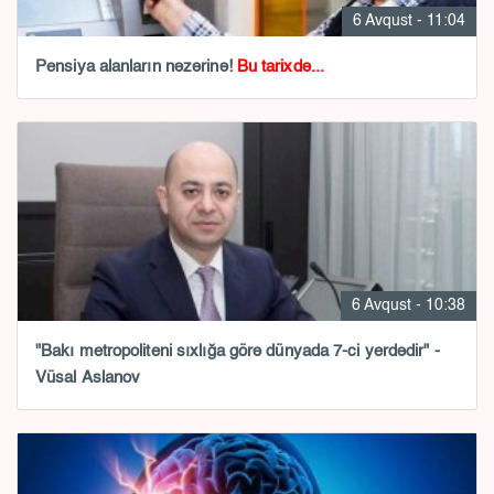
6 Avqust - 11:04
Pensiya alanların nəzərinə!
Bu tarixdə...
6 Avqust - 10:38
"Bakı metropoliteni sıxlığa görə dünyada 7-ci yerdədir" -
Vüsal Aslanov