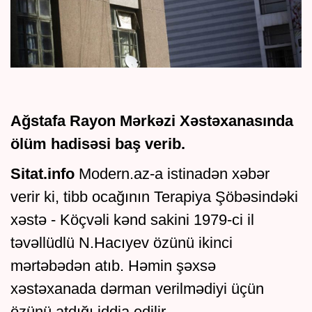
Ağstafa Rayon Mərkəzi Xəstəxanasında
ölüm hadisəsi baş verib.
Sitat.info
Modern.az-a istinadən xəbər
verir ki, tibb ocağının Terapiya Şöbəsindəki
xəstə - Köçvəli kənd sakini 1979-ci il
təvəllüdlü N.Hacıyev özünü ikinci
mərtəbədən atıb. Həmin şəxsə
xəstəxanada dərman verilmədiyi üçün
özünü atdığı iddia edilir.