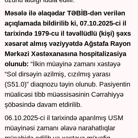
Məsələ ilə əlaqədar TƏBİB-dən verilən
açıqlamada bildirilib ki, 07.10.2025-ci il
tarixində 1979-cu il təvəllüdlü (kişi) şəxs
xəsarət almış vəziyyətdə Ağstafa Rayon
Mərkəzi Xəstəxanasına hospitalizasiya
olunub:
“İlkin müayinə zamanı xəstəyə
“Sol dirsəyin əzilmiş, cızılmış yarası
(S51.0)” diaqnozu təyin olunub. Pasiyentin
müalicəsi tibb müəssisəsinin Cərrahiyyə
şöbəsində davam etdirilib.
06.10.2025-ci il tarixində aparılmış USM
müayinəsi zamanı əlavə narahatlıqlar