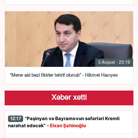
5 Avqust - 23:19
“Mənə aid bəzi fikirlər təhrif olunub” - Hikmət Hacıyev
Xəbər xətti
"Paşinyan və Bayramovun səfərləri Kremli
12:17
narahat edəcək" -
Elxan Şahinoğlu