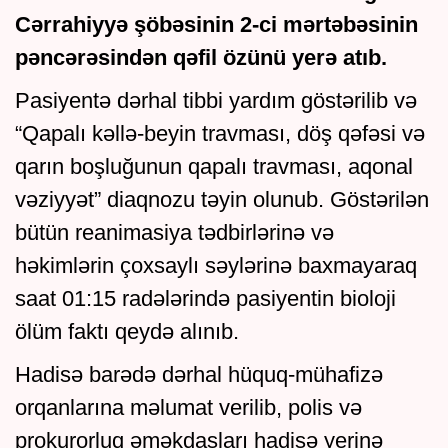
Cərrahiyyə şöbəsinin 2-ci mərtəbəsinin
pəncərəsindən qəfil özünü yerə atıb.
Pasiyentə dərhal tibbi yardım göstərilib və
“Qapalı kəllə-beyin travması, döş qəfəsi və
qarın boşluğunun qapalı travması, aqonal
vəziyyət” diaqnozu təyin olunub. Göstərilən
bütün reanimasiya tədbirlərinə və
həkimlərin çoxsaylı səylərinə baxmayaraq
saat 01:15 radələrində pasiyentin bioloji
ölüm faktı qeydə alınıb.
Hadisə barədə dərhal hüquq-mühafizə
orqanlarına məlumat verilib, polis və
prokurorluq əməkdaşları hadisə yerinə