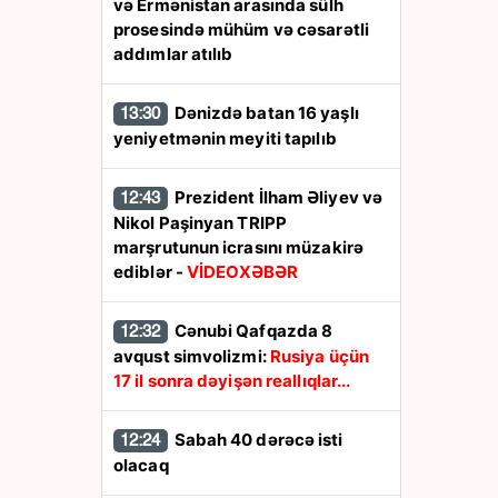
və Ermənistan arasında sülh
prosesində mühüm və cəsarətli
addımlar atılıb
Dənizdə batan 16 yaşlı
13:30
yeniyetmənin meyiti tapılıb
Prezident İlham Əliyev və
12:43
Nikol Paşinyan TRIPP
marşrutunun icrasını müzakirə
ediblər -
VİDEOXƏBƏR
Cənubi Qafqazda 8
12:32
avqust simvolizmi:
Rusiya üçün
17 il sonra dəyişən reallıqlar...
Sabah 40 dərəcə isti
12:24
olacaq