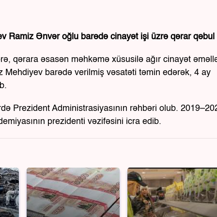
 Ramiz Ənvər oğlu barədə cinayət işi üzrə qərar qəbul 
örə, qərara əsasən məhkəmə xüsusilə ağır cinayət əməll
z Mehdiyev barədə verilmiş vəsatəti təmin edərək, 4 ay
b.
də Prezident Administrasiyasının rəhbəri olub. 2019–20
demiyasının prezidenti vəzifəsini icra edib.