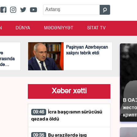
N
DÜNYA
MƏDƏNİYYƏT
SİTAT TV
Paşinyan Azərbaycan
və
xalqını təbrik etdi
rasında
ndə
arətli
ıb
4
Xəbər xətti
В ОА
жесто
İcra başçısının sürücüsü
09:46
крип
qəzada öldü
Bu ərazilərdə işıq
09:35