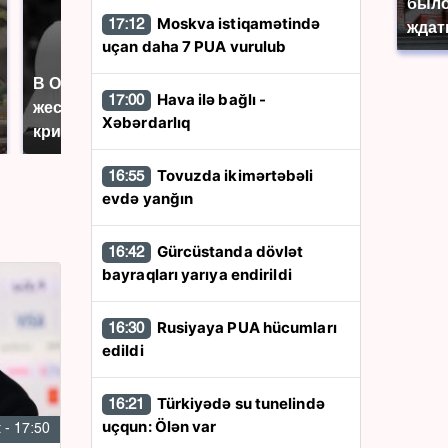
было
Moskva istiqamətində
17:12
ждат
uçan daha 7 PUA vurulub
В ОАЭ произошло
Все новости по
Hava ilə bağlı -
17:00
жестокое убийство
падению вертолета на
Xəbərdarlıq
криптомиллионера
Кавказе: читать здесь
Tovuzda ikimərtəbəli
16:55
evdə yanğın
Gürcüstanda dövlət
16:42
bayraqları yarıya endirildi
Rusiyaya PUA hücumları
16:30
edildi
Türkiyədə su tunelində
16:21
uçqun: Ölən var
 - 17:50