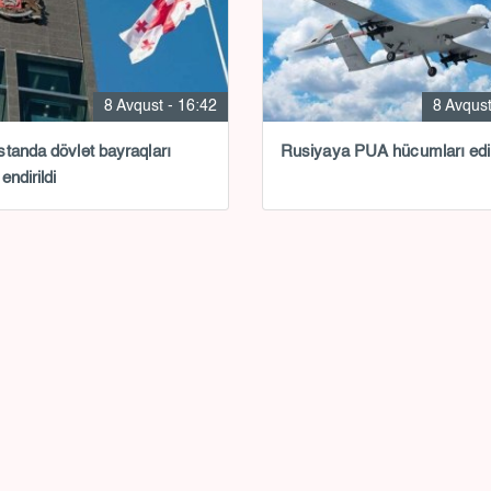
8 Avqust - 16:42
8 Avqust
tanda dövlət bayraqları
Rusiyaya PUA hücumları edil
endirildi