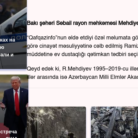
Bakı şəhəri Səbail rayon məhkəməsi Mehdiyev
“Qafqazinfo”nun əldə etdiyi özəl məlumata g
ках на
görə cinayət məsuliyyətinə cəlb edilmiş Rami
ую
müddətinə ev dustaqlığı qətimkan tədbiri seçi
али и
Qeyd edək ki, R.Mehdiyev 1995–2019-cu illər
illər arasında isə Azərbaycan Milli Elmlər Aka
встреча