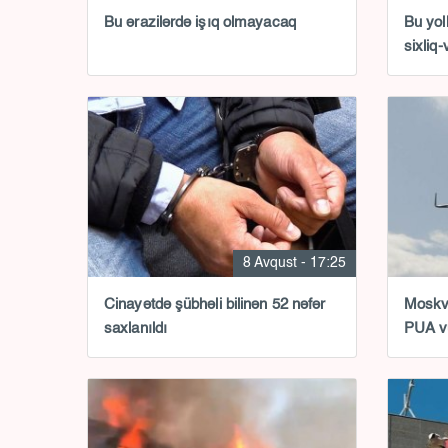
Bu ərazilərdə işıq olmayacaq
Bu yol
sixliq-
8 Avqust - 17:25
Cinayətdə şübhəli bilinən 52 nəfər
Moskva
saxlanıldı
PUA v