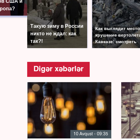
ов США и
вропа?
Такую зиму в России
Как выглядит место
никто не ждал: как
крушение вертолет
так?!
Кавказе: смотреть
Digər xəbərlər
10 Avqust - 09:35