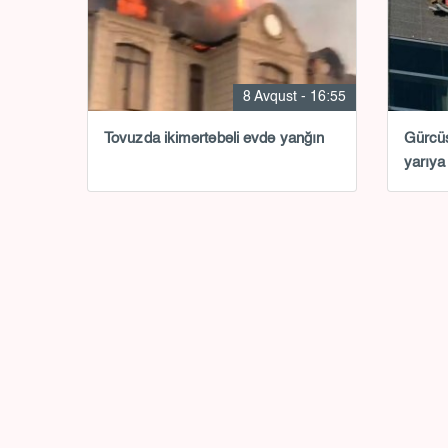
8 Avqust - 16:55
Tovuzda ikimərtəbəli evdə yanğın
Gürcüs
yarıya 