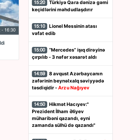
Türkiyə Qara dənizə gəmi
15:20
keçidlərini məhdudlaşdırır
Lionel Messinin atası
15:10
 - 16:30
vəfat edib
di
“Mercedes” işıq dirəyinə
15:00
çırpılıb - 3 nəfər xəsarət aldı
8 avqust Azərbaycanın
14:59
zəfərinin beynəlxalq səviyyədə
təsdiqidir -
Arzu Nağıyev
Hikmət Hacıyev:"
14:50
Prezident İlham Əliyev
müharibəni qazandı, eyni
zamanda sülhü də qazandı"