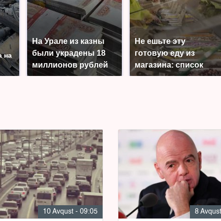
На Урале из казны
Не ешьте эту
были украдены 18
готовую еду из
а на
миллионов рублей
магазина: список
10 Avqust - 09:05
8 Avqust