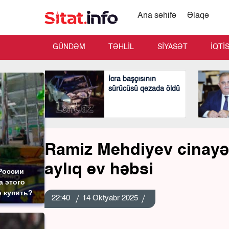
Ana səhifə
Əlaqə
GÜNDƏM
TƏHLİL
SİYASƏT
İQTİ
İcra başçısının
sürücüsü qəzada öldü
Ramiz Mehdiyev cinayət 
aylıq ev həbsi
России
а этого
о купить?
22:40
14 Oktyabr 2025