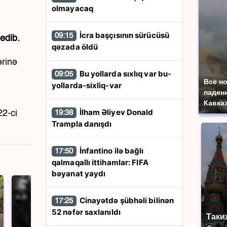
olmayacaq
İcra başçısının sürücüsü
09:15
edib.
qəzada öldü
ərinə
Bu yollarda sıxlıq var bu-
09:05
Все н
yollarda-sixliq-var
паден
Кавказ
İlham Əliyev Donald
22-ci
19:38
Trampla danışdı
İnfantino ilə bağlı
17:50
qalmaqallı ittihamlar: FIFA
bəyanat yaydı
Cinayətdə şübhəli bilinən
17:25
52 nəfər saxlanıldı
Таки