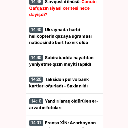
8 avqust dönüşü:
Cənubi
14:48
Qafqazın siyasi xəritəsi necə
dəyişdi?
Ukraynada hərbi
14:40
helikopterin qəzaya uğraması
nəticəsində bort texnik ölüb
Sabirabadda həyətdən
14:30
yeniyetmə qızın meyiti tapıldı
Taksidən pul və bank
14:20
kartları oğurladı - Saxlanıldı
Yandırılaraq öldürülən ər-
14:10
arvadın fotoları
Fransa XİN: Azərbaycan
14:01