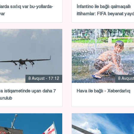
larda sıxlıq var bu-yollarda-
İnfantino ilə bağlı qalmaqallı
var
ittihamlar: FIFA bəyanat yayd
8 Avqust - 17:12
8 Avqust
 istiqamətində uçan daha 7
Hava ilə bağlı - Xəbərdarlıq
urulub