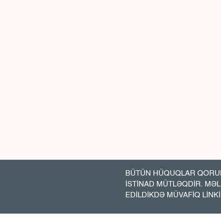
BÜTÜN HÜQUQLAR QORUN
İSTİNAD MÜTLƏQDİR. MƏ
EDİLDİKDƏ MÜVAFİQ LİNK