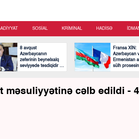
SADİYYAT
SOSİAL
KRİMİNAL
HADİSƏ
İDMA
8 avqust
Fransa XİN:
Azərbaycanın
Azərbaycan 
zəfərinin beynəlxalq
Ermənistan a
səviyyədə təsdiqidir -
sülh prosesi
Arzu Nağıyev
mühüm və cəs
addımlar atıl
məsuliyyətinə cəlb edildi - 