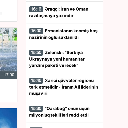
Əraqçi: İran və Oman
16:13
ı
razılaşmaya yaxındır
Ermənistanın keçmiş baş
16:00
nazirinin oğlu saxlanıldı
Zelenski: “Serbiya
15:50
Ukraynaya yeni humanitar
yardım paketi verəcək”
 - 17:00
Xarici qüvvələr regionu
15:40
tərk etməlidir - İranın Ali liderinin
müşaviri
“Qarabağ” onun üçün
15:30
milyonluq təklifləri rədd etdi