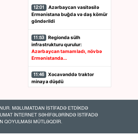
Azərbaycan vasitəsilə
12:01
Ermənistana buğda və daş kömür
göndərildi
Regionda sülh
11:53
infrastrukturu qurulur:
Azərbaycan tamamladı, növbə
Ermənistanda...
Xocavənddə traktor
11:46
minaya düşdü
Sülhdən geosiyasətə:
1 il
11:35
öncəki Vaşinqton görüşü
UR. MƏLUMATDAN İSTİFADƏ ETDİKDƏ
Azərbaycanın regional rolunu
LUMAT İNTERNET SƏHİFƏLƏRİNDƏ İSTİFADƏ
necə dəyişdi?
İN QOYULMASI MÜTLƏQDİR.
"Ən böyük hədiyyən
11:30