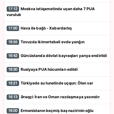
Moskva istiqamətində uçan daha 7 PUA
17:12
vurulub
Hava ilə bağlı - Xəbərdarlıq
17:00
Tovuzda ikimərtəbəli evdə yanğın
16:55
Gürcüstanda dövlət bayraqları yarıya endirildi
16:42
Rusiyaya PUA hücumları edildi
16:30
Türkiyədə su tunelində uçqun: Ölən var
16:21
Əraqçi: İran və Oman razılaşmaya yaxındır
16:13
Ermənistanın keçmiş baş nazirinin oğlu
16:00