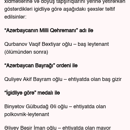
xidmətlərinə və döyüş tapşırıqlarını yerinə yetirərkən
göstərdikləri igidliyə görə aşağıdakı şəxslər təltif
edilsinlər:
“Azərbaycanın Milli Qəhrəmanı” adı ilə
Qurbanov Vaqif Bəxtiyar oğlu – baş leytenant
(ölümündən sonra)
“Azərbaycan Bayrağı” ordeni ilə
Quliyev Akif Bayram oğlu – ehtiyatda olan baş gizir
“İgidliyə görə” medalı ilə
Binyətov Gülbudağ Əli oğlu – ehtiyatda olan
polkovnik-leytenant
Əliyev Bəşir İman oğlu – ehtiyatda olan mayor