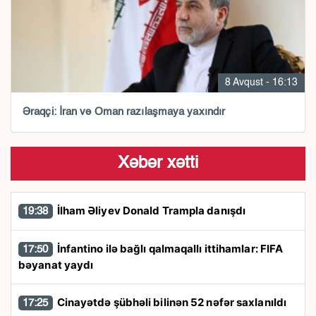
8 Avqust - 16:13
Əraqçi: İran və Oman razılaşmaya yaxındır
Xəbər xətti
İlham Əliyev Donald Trampla danışdı
19:38
İnfantino ilə bağlı qalmaqallı ittihamlar: FIFA
17:50
bəyanat yaydı
Cinayətdə şübhəli bilinən 52 nəfər saxlanıldı
17:25