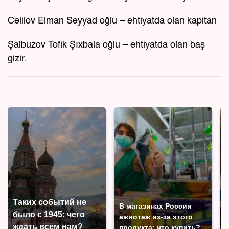
Cəlilov Elman Səyyad oğlu – ehtiyatda olan kapitan
Şalbuzov Tofik Şıxbala oğlu – ehtiyatda olan baş
gizir.
Таких событий не
В магазинах России
было с 1945: чего
ажиотаж из-за этого
ждать всем нам?
продукта: что купить?