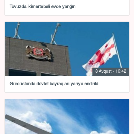
Tovuzda ikimərtəbəli evdə yanğın
8 Avqust - 16:42
Gürcüstanda dövlət bayraqları yarıya endirildi