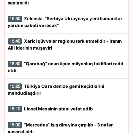
saxlanıldı
Zelenski: “Serbiya Ukraynaya yeni humanitar
15:50
yardım paketi verəcək”
Xarici qüvvələr regionu tərk etməlidir - İranın
15:40
Ali liderinin müşaviri
“Qarabağ” onun üçün milyonluq təklifləri rədd
15:30
etdi
Türkiyə Qara dənizə gəmi keçidlərini
15:20
məhdudlaşdırır
Lionel Messinin atası vəfat edib
15:10
“Mercedes” işıq dirəyinə çırpılıb - 3 nəfər
15:00
xəsarət aldı