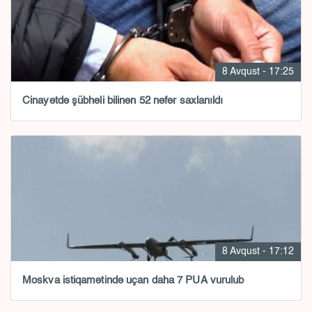
8 Avqust - 17:25
Cinayətdə şübhəli bilinən 52 nəfər saxlanıldı
8 Avqust - 17:12
Moskva istiqamətində uçan daha 7 PUA vurulub