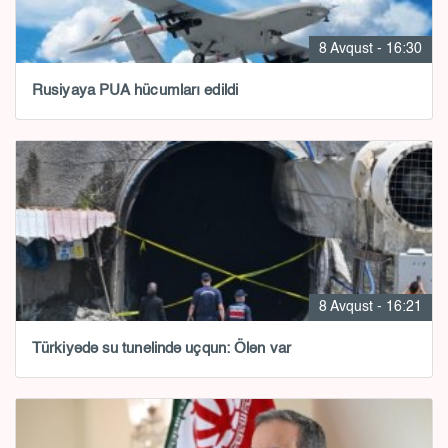
8 Avqust - 16:30
Rusiyaya PUA hücumları edildi
8 Avqust - 16:21
Türkiyədə su tunelində uçqun: Ölən var