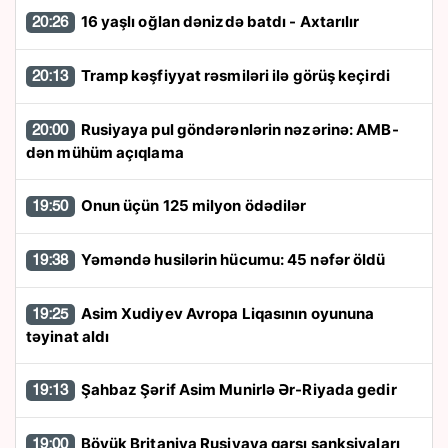
16 yaşlı oğlan dənizdə batdı - Axtarılır
20:26
Tramp kəşfiyyat rəsmiləri ilə görüş keçirdi
20:13
Rusiyaya pul göndərənlərin nəzərinə: AMB-
20:00
dən mühüm açıqlama
Onun üçün 125 milyon ödədilər
19:50
Yəməndə husilərin hücumu: 45 nəfər öldü
19:38
Asim Xudiyev Avropa Liqasının oyununa
19:25
təyinat aldı
Şahbaz Şərif Asim Munirlə Ər-Riyada gedir
19:13
Böyük Britaniya Rusiyaya qarşı sanksiyaları
19:00