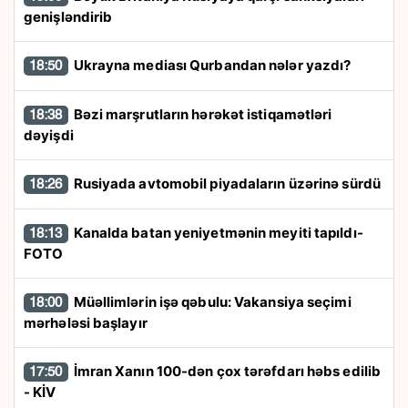
genişləndirib
Ukrayna mediası Qurbandan nələr yazdı?
18:50
Bəzi marşrutların hərəkət istiqamətləri
18:38
dəyişdi
Rusiyada avtomobil piyadaların üzərinə sürdü
18:26
Kanalda batan yeniyetmənin meyiti tapıldı-
18:13
FOTO
Müəllimlərin işə qəbulu: Vakansiya seçimi
18:00
mərhələsi başlayır
İmran Xanın 100-dən çox tərəfdarı həbs edilib
17:50
- KİV