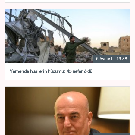
6 Avqust - 19:38
Yəməndə husilərin hücumu: 45 nəfər öldü