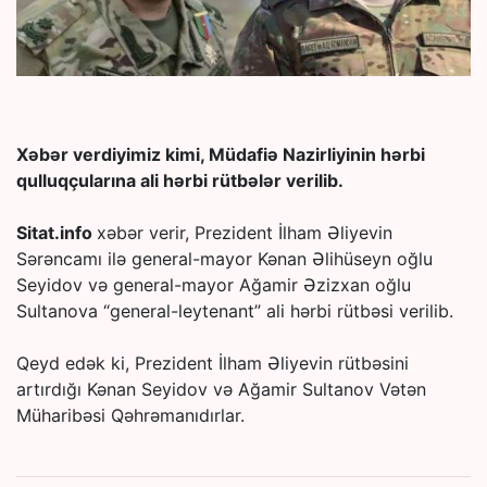
Xəbər verdiyimiz kimi, Müdafiə Nazirliyinin hərbi
qulluqçularına ali hərbi rütbələr verilib.
Sitat.info
xəbər verir, Prezident İlham Əliyevin
Sərəncamı ilə general-mayor Kənan Əlihüseyn oğlu
Seyidov və general-mayor Ağamir Əzizxan oğlu
Sultanova “general-leytenant” ali hərbi rütbəsi verilib.
Qeyd edək ki, Prezident İlham Əliyevin rütbəsini
artırdığı Kənan Seyidov və Ağamir Sultanov Vətən
Müharibəsi Qəhrəmanıdırlar.