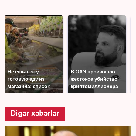
Не ешьте эту
В ОАЭ произошло
готовую еду из
жестокое убийство
магазина: список
криптомиллионера
Digər xəbərlər