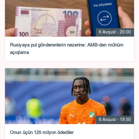
6 Avqust - 20:00
Rusiyaya pul göndərənlərin nəzərinə: AMB-dən mühüm
açıqlama
6 Avqust - 19:50
Onun üçün 125 milyon ödədilər