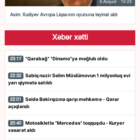
6 Avqust - 19:25
Asim Xudiyev Avropa Liqasının oyununa təyinat aldı
Xəbər xətti
"Qarabağ" "Dinamo"ya məğlub oldu
23:17
Sabiq nazir Səlim Müslümovun 1 milyonluq evi
22:32
yarı qiymətə satıldı
Səidə Bəkirqızına qarşı məhkəmə - Qərar
22:01
açıqlandı
Motosikletlə “Mercedes” toqquşdu - Kuryer
20:40
xəsarət aldı