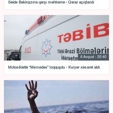
Səidə Bəkirqızına qarşı məhkəmə - Qərar açıqlandı
6 Avqust - 20:40
Motosikletlə “Mercedes” toqquşdu - Kuryer xəsarət aldı