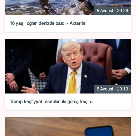
6 Avqust - 20:26
16 yaşlı oğlan dənizdə batdı - Axtarılır
6 Avqust - 20:13
Tramp kəşfiyyat rəsmiləri ilə görüş keçirdi