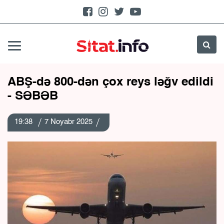
ABŞ-də 800-dən çox reys ləğv edildi
- SƏBƏB
19:38
7 Noyabr 2025