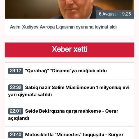
6 Avqust - 19:25
Asim Xudiyev Avropa Liqasının oyununa təyinat aldı
Xəbər xətti
"Qarabağ" "Dinamo"ya məğlub oldu
23:17
Sabiq nazir Səlim Müslümovun 1 milyonluq evi
22:32
yarı qiymətə satıldı
Səidə Bəkirqızına qarşı məhkəmə - Qərar
22:01
açıqlandı
Motosikletlə “Mercedes” toqquşdu - Kuryer
20:40