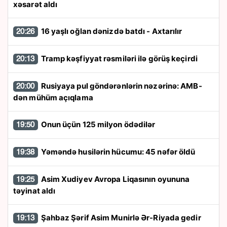
xəsarət aldı
16 yaşlı oğlan dənizdə batdı - Axtarılır
20:26
Tramp kəşfiyyat rəsmiləri ilə görüş keçirdi
20:13
Rusiyaya pul göndərənlərin nəzərinə: AMB-
20:00
dən mühüm açıqlama
Onun üçün 125 milyon ödədilər
19:50
Yəməndə husilərin hücumu: 45 nəfər öldü
19:38
Asim Xudiyev Avropa Liqasının oyununa
19:25
təyinat aldı
Şahbaz Şərif Asim Munirlə Ər-Riyada gedir
19:13