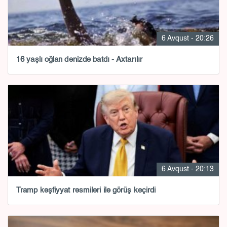
6 Avqust - 20:26
16 yaşlı oğlan dənizdə batdı - Axtarılır
6 Avqust - 20:13
Tramp kəşfiyyat rəsmiləri ilə görüş keçirdi