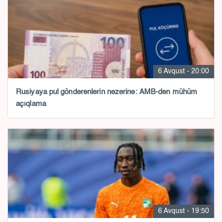
6 Avqust - 20:00
Rusiyaya pul göndərənlərin nəzərinə: AMB-dən mühüm
açıqlama
6 Avqust - 19:50