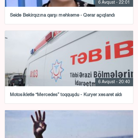
6 Avqust - 22:01
Səidə Bəkirqızına qarşı məhkəmə - Qərar açıqlandı
6 Avqust - 20:40
Motosikletlə “Mercedes” toqquşdu - Kuryer xəsarət aldı