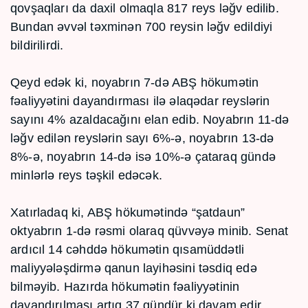
qovşaqları da daxil olmaqla 817 reys ləğv edilib.
Bundan əvvəl təxminən 700 reysin ləğv edildiyi
bildirilirdi.
Qeyd edək ki, noyabrın 7-də ABŞ hökumətin
fəaliyyətini dayandırması ilə əlaqədar reyslərin
sayını 4% azaldacağını elan edib. Noyabrın 11-də
ləğv edilən reyslərin sayı 6%-ə, noyabrın 13-də
8%-ə, noyabrın 14-də isə 10%-ə çataraq gündə
minlərlə reys təşkil edəcək.
Xatırladaq ki, ABŞ hökumətində “şatdaun”
oktyabrın 1-də rəsmi olaraq qüvvəyə minib. Senat
ardıcıl 14 cəhddə hökumətin qısamüddətli
maliyyələşdirmə qanun layihəsini təsdiq edə
bilməyib. Hazırda hökumətin fəaliyyətinin
dayandırılması artıq 37 gündür ki davam edir.