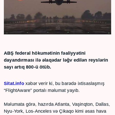
ABŞ federal hökumətinin fəaliyyətini
dayandırması ilə əlaqədar ləğv edilən reyslərin
sayı artıq 800-ü ötüb.
Sitat.info
xəbər verir ki, bu barədə ixtisaslaşmış
“FlightAware” portalı məlumat yayıb.
Məlumata görə, hazırda Atlanta, Vaşinqton, Dallas,
Nyu-York, Los-Anceles və Çikaqo kimi əsas hava