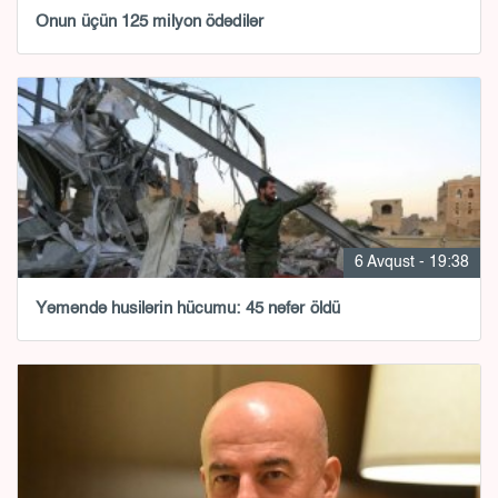
Onun üçün 125 milyon ödədilər
6 Avqust - 19:38
Yəməndə husilərin hücumu: 45 nəfər öldü