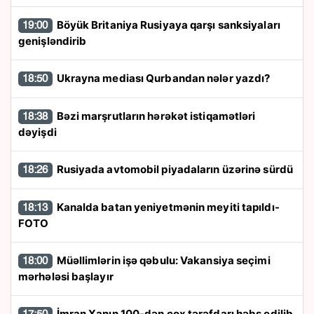
Böyük Britaniya Rusiyaya qarşı sanksiyaları
19:00
genişləndirib
Ukrayna mediası Qurbandan nələr yazdı?
18:50
Bəzi marşrutların hərəkət istiqamətləri
18:38
dəyişdi
Rusiyada avtomobil piyadaların üzərinə sürdü
18:26
Kanalda batan yeniyetmənin meyiti tapıldı-
18:13
FOTO
Müəllimlərin işə qəbulu: Vakansiya seçimi
18:00
mərhələsi başlayır
İmran Xanın 100-dən çox tərəfdarı həbs edilib