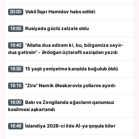
Vəkil İlqar Həmidov həbs edildi
20:00
Rusiyada güclü zəlzələ oldu
19:50
“Allaha dua edirəm ki, bu, bölgəmizə xeyir-
19:40
dua gətirsin” - Ərdoğan üçtərəfli sazişdən yazdı
15 yaşlı yeniyetmə kanalda boğulub öldü
19:30
“Zirə” Namik Ələskərovla yollarını ayırdı
19:15
Bakı və Zəngilanda ağacların qanunsuz
19:00
kəsilməsi aşkarlandı
İslandiya 2028-ci ildə Aİ-yə qoşula bilər
18:48