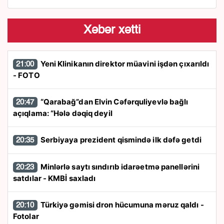
Xəbər xətti
Yeni Klinikanın direktor müavini işdən çıxarıldı
21:00
- FOTO
“Qarabağ”dan Elvin Cəfərquliyevlə bağlı
20:47
açıqlama: “Hələ dəqiq deyil
Serbiyaya prezident qismində ilk dəfə getdi
20:35
Minlərlə saytı sındırıb idarəetmə panellərini
20:23
satdılar - KMBİ saxladı
Türkiyə gəmisi dron hücumuna məruz qaldı -
20:10
Fotolar