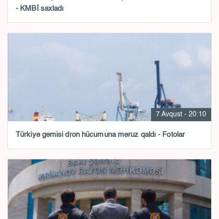
- KMBİ saxladı
7 Avqust - 20:10
Türkiyə gəmisi dron hücumuna məruz qaldı - Fotolar