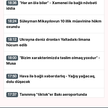
“Hər an ölə bilər” - Xamenei ilə bağlı növbəti
18:36
iddia
Süleyman Mikayılovun 10 illik müavininə hökm
18:24
oxundu
Ukrayna dəniz dronları Yaltadakı limana
18:12
hücum edib
“Bizim xarakterimizdə təslim olmaq yoxdur” -
18:00
Musa
Hava ilə bağlı xəbərdarlıq - Yağış yağacaq,
17:50
dolu düşəcək
Tanınmış "tiktok"er Bakı aeroportunda
17:37
saxlanıldı