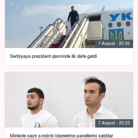
7 Avqust - 20:35
Serbiyaya prezident qismində ilk dəfə getdi
7 Avqust - 20:23
Minlərlə saytı sındırıb idarəetmə panellərini satdılar