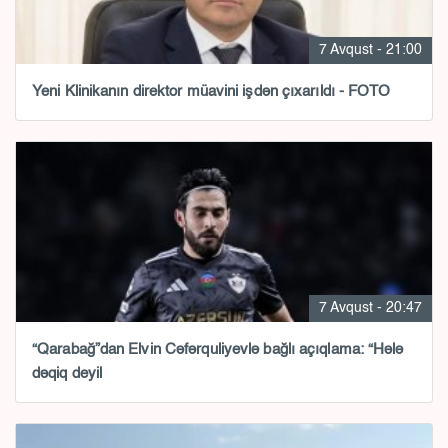
7 Avqust - 21:00
Yeni Klinikanın direktor müavini işdən çıxarıldı - FOTO
7 Avqust - 20:47
“Qarabağ”dan Elvin Cəfərquliyevlə bağlı açıqlama: “Hələ
dəqiq deyil