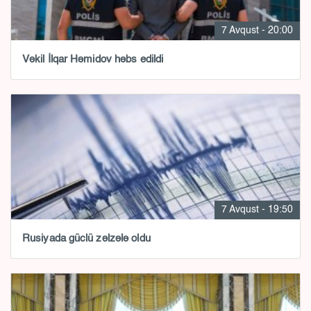
7 Avqust - 20:00
Vəkil İlqar Həmidov həbs edildi
7 Avqust - 19:50
Rusiyada güclü zəlzələ oldu