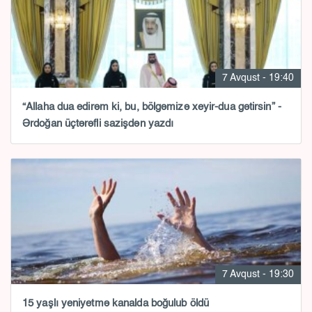
7 Avqust - 19:40
“Allaha dua edirəm ki, bu, bölgəmizə xeyir-dua gətirsin” -
Ərdoğan üçtərəfli sazişdən yazdı
7 Avqust - 19:30
15 yaşlı yeniyetmə kanalda boğulub öldü