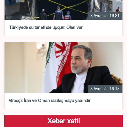
8 Avqust - 16:21
Türkiyədə su tunelində uçqun: Ölən var
8 Avqust - 16:13
Əraqçi: İran və Oman razılaşmaya yaxındır
Xəbər xətti