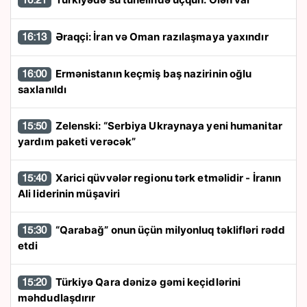
16:21
Əraqçi: İran və Oman razılaşmaya yaxındır
16:13
Ermənistanın keçmiş baş nazirinin oğlu
16:00
saxlanıldı
Zelenski: “Serbiya Ukraynaya yeni humanitar
15:50
yardım paketi verəcək”
Xarici qüvvələr regionu tərk etməlidir - İranın
15:40
Ali liderinin müşaviri
“Qarabağ” onun üçün milyonluq təklifləri rədd
15:30
etdi
Türkiyə Qara dənizə gəmi keçidlərini
15:20
məhdudlaşdırır