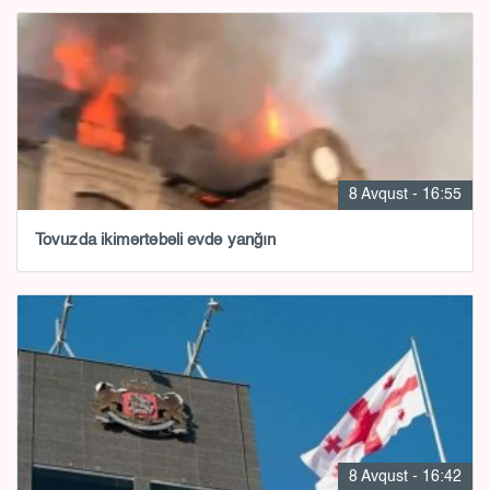
8 Avqust - 16:55
Tovuzda ikimərtəbəli evdə yanğın
8 Avqust - 16:42