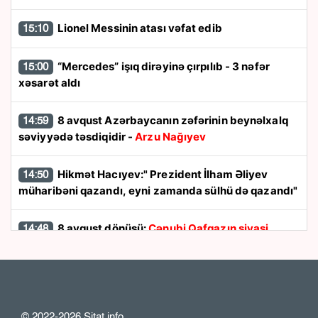
Lionel Messinin atası vəfat edib
15:10
“Mercedes” işıq dirəyinə çırpılıb - 3 nəfər
15:00
xəsarət aldı
8 avqust Azərbaycanın zəfərinin beynəlxalq
14:59
səviyyədə təsdiqidir -
Arzu Nağıyev
Hikmət Hacıyev:" Prezident İlham Əliyev
14:50
müharibəni qazandı, eyni zamanda sülhü də qazandı"
8 avqust dönüşü:
Cənubi Qafqazın siyasi
14:48
xəritəsi necə dəyişdi?
Ukraynada hərbi helikopterin qəzaya
14:40
uğraması nəticəsində bort texnik ölüb
© 2022-2026 Sitat.info