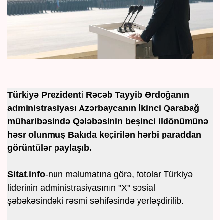
Türkiyə Prezidenti Rəcəb Tayyib Ərdoğanın
administrasiyası Azərbaycanın İkinci Qarabağ
müharibəsində Qələbəsinin beşinci ildönümünə
həsr olunmuş Bakıda keçirilən hərbi paraddan
görüntülər paylaşıb.
Sitat.info
-nun məlumatına görə, fotolar Türkiyə
liderinin administrasiyasının "X" sosial
şəbəkəsindəki rəsmi səhifəsində yerləşdirilib.