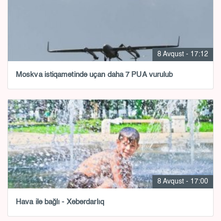
8 Avqust - 17:12
Moskva istiqamətində uçan daha 7 PUA vurulub
8 Avqust - 17:00
Hava ilə bağlı - Xəbərdarlıq