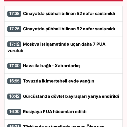
Cinayətdə şübhəli bilinən 52 nəfər saxlanıldı
17:38
Cinayətdə şübhəli bilinən 52 nəfər saxlanıldı
17:25
Moskva istiqamətində uçan daha 7 PUA
17:12
vurulub
Hava ilə bağlı - Xəbərdarlıq
17:00
Tovuzda ikimərtəbəli evdə yanğın
16:55
Gürcüstanda dövlət bayraqları yarıya endirildi
16:42
Rusiyaya PUA hücumları edildi
16:30
Türkiyədə su tunelində uçqun: Ölən var