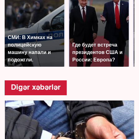
СМИ: В Химках на
полицейскую
Где будет встреча
машину напали и
президентов США и
подожгли.
России: Европа?
Digər xəbərlər