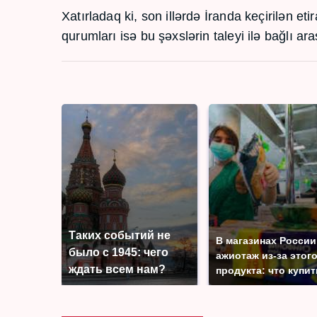
Xatırladaq ki, son illərdə İranda keçirilən et
qurumları isə bu şəxslərin taleyi ilə bağlı
Таких событий не
В магазинах России
было с 1945: чего
ажиотаж из-за этог
ждать всем нам?
продукта: что купи