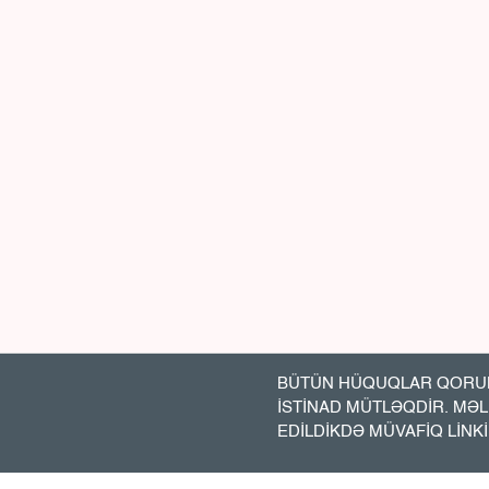
BÜTÜN HÜQUQLAR QORUN
İSTİNAD MÜTLƏQDİR. MƏ
EDİLDİKDƏ MÜVAFİQ LİNK