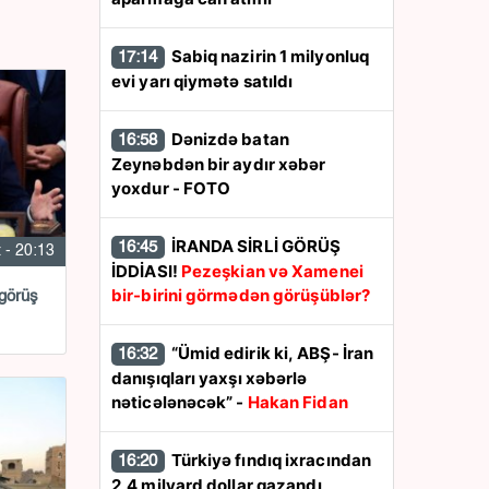
Sabiq nazirin 1 milyonluq
17:14
evi yarı qiymətə satıldı
Dənizdə batan
16:58
Zeynəbdən bir aydır xəbər
yoxdur - FOTO
İRANDA SİRLİ GÖRÜŞ
16:45
 - 20:13
İDDİASI!
Pezeşkian və Xamenei
bir-birini görmədən görüşüblər?
 görüş
“Ümid edirik ki, ABŞ- İran
16:32
danışıqları yaxşı xəbərlə
nəticələnəcək” -
Hakan Fidan
Türkiyə fındıq ixracından
16:20
2,4 milyard dollar qazandı