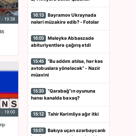
Bayramov Ukraynada
16:13
 - 19:38
nələri müzakirə edib? - Fotolar
45
Məleykə Abbaszadə
16:03
abituriyentlərə çağırış etdi
“Bu addım atılsa, hər kəs
15:45
avtobuslara yönələcək” - Nazir
müavini
“Qarabağ”ın oyununa
15:33
hansı kanalda baxaq?
 - 19:00
Tahir Kərimliyə ağır itki
15:12
rşı
Bakıya uçan azərbaycanlı
15:01