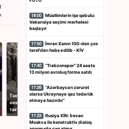
FOTO
t
b.
Müəllimlərin işə qəbulu:
18:00
Vakansiya seçimi mərhələsi
başlayır
İmran Xanın 100-dən çox
17:50
tərəfdarı həbs edilib - KİV
“Trabzonspor” 24 saata
17:40
13 milyon avroluq forma satdı
“Azərbaycan zərurət
17:26
olarsa Ukraynaya qaz tədarük
Такую зиму в России
Как выглядит место
etməyə hazırdır”
никто не ждал: как
крушение вертолета на
так?!
Кавказе: смотреть
Rusiya XİN: İrəvan
17:23
Moskva ilə konstruktiv dialoq
aparmağa can atmır