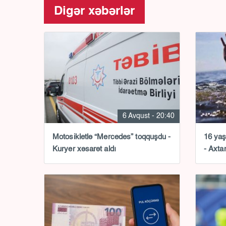
Digər xəbərlər
6 Avqust - 20:40
Motosikletlə “Mercedes” toqquşdu -
16 yaş
Kuryer xəsarət aldı
- Axtar