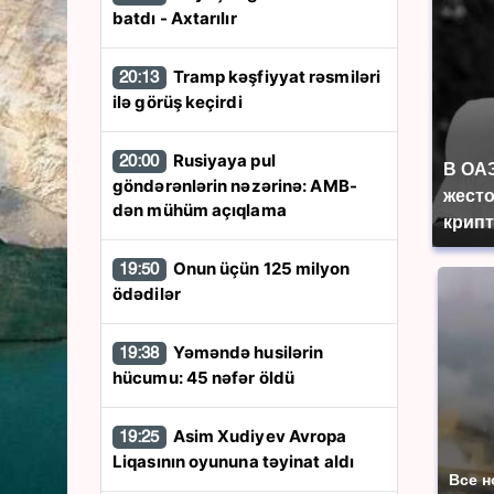
batdı - Axtarılır
Tramp kəşfiyyat rəsmiləri
20:13
ilə görüş keçirdi
Rusiyaya pul
20:00
В ОА
göndərənlərin nəzərinə: AMB-
жесто
dən mühüm açıqlama
крип
Onun üçün 125 milyon
19:50
ödədilər
Yəməndə husilərin
19:38
hücumu: 45 nəfər öldü
Asim Xudiyev Avropa
19:25
Liqasının oyununa təyinat aldı
Все н