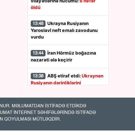
vilayətlərinə hücumu:
6 nəfər
öldü
Ukrayna Rusiyanın
13:48
Yaroslavl neft emalı zavodunu
vurdu
İran Hörmüz boğazına
13:44
nəzarəti ələ keçirir
ABŞ etiraf etdi:
Ukraynan
13:38
Rusiyanın dərinliklərini
vurmasına kömək etmişik
Prezidentdən Bəxtiyar
13:30
UR. MƏLUMATDAN İSTİFADƏ ETDİKDƏ
Aslanbəyli ilə bağlı SƏRƏNCAM
LUMAT İNTERNET SƏHİFƏLƏRİNDƏ İSTİFADƏ
İN QOYULMASI MÜTLƏQDİR.
Nigar Fərhadın həbs
13:12