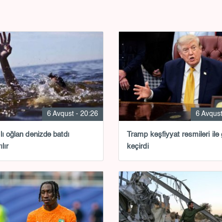
6 Avqust - 20:26
6 Avqust
lı oğlan dənizdə batdı
Tramp kəşfiyyat rəsmiləri ilə
ılır
keçirdi