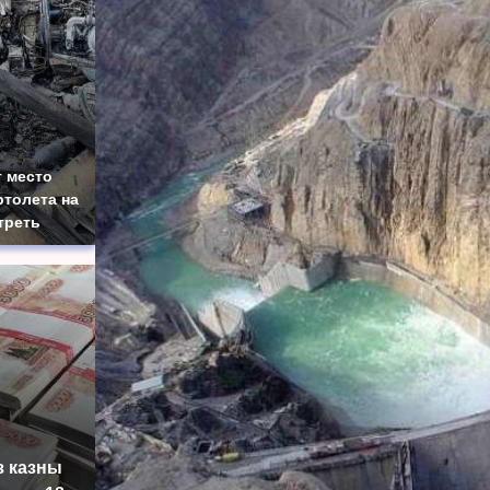
 место
толета на
треть
з казны