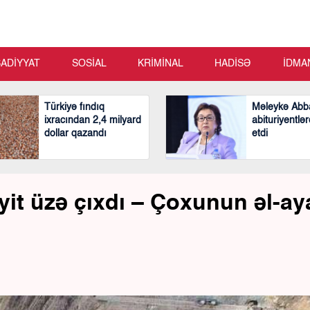
SADİYYAT
SOSİAL
KRİMİNAL
HADİSƏ
İDMA
Türkiyə fındıq
Məleykə Abb
ixracından 2,4 milyard
abituriyentlər
dollar qazandı
etdi
t üzə çıxdı – Çoxunun əl-ay