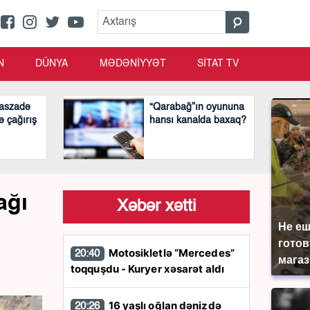
N
DÜNYA
MƏDƏNİYYƏT
SİTAT TV
aszadə
“Qarabağ”ın oyununa
ə çağırış
hansı kanalda baxaq?
ağı
Xəbər xətti
Не еш
готов
Motosikletlə “Mercedes”
20:40
магаз
toqquşdu - Kuryer xəsarət aldı
16 yaşlı oğlan dənizdə
20:26