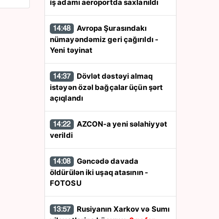
iş adamı aeroportda saxlanıldı
Avropa Şurasındakı
14:48
nümayəndəmiz geri çağırıldı -
Yeni təyinat
Dövlət dəstəyi almaq
14:37
istəyən özəl bağçalar üçün şərt
açıqlandı
AZCON-a yeni səlahiyyət
14:22
verildi
Gəncədə davada
14:08
öldürülən iki uşaq atasının -
FOTOSU
Rusiyanın Xarkov və Sumı
13:57