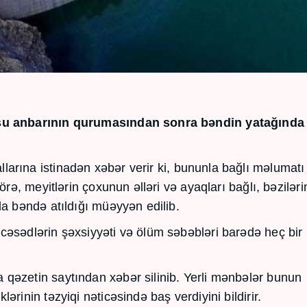
c su anbarının qurumasından sonra bəndin yatağında
rına istinadən xəbər verir ki, bununla bağlı məlumatı 
örə, meyitlərin çoxunun əlləri və ayaqları bağlı, bəziləri
da bəndə atıldığı müəyyən edilib.
cəsədlərin şəxsiyyəti və ölüm səbəbləri barədə heç bir
qəzetin saytından xəbər silinib. Yerli mənbələr bunun
rinin təzyiqi nəticəsində baş verdiyini bildirir.