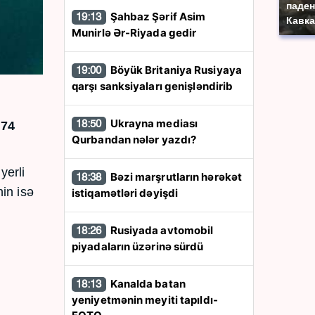
паден
Şahbaz Şərif Asim
19:13
Кавка
Munirlə Ər-Riyada gedir
Böyük Britaniya Rusiyaya
19:00
qarşı sanksiyaları genişləndirib
Ukrayna mediası
18:50
 74
Qurbandan nələr yazdı?
yerli
Bəzi marşrutların hərəkət
18:38
nin isə
istiqamətləri dəyişdi
Rusiyada avtomobil
18:26
piyadaların üzərinə sürdü
Kanalda batan
18:13
yeniyetmənin meyiti tapıldı-