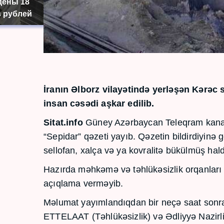
дены 18
 рублей
İranın Əlborz vilayətində yerləşən Kərə
insan cəsədi aşkar edilib.
Sitat.info
Güney Azərbaycan Teleqram kanalla
“Sepidar” qəzeti yayıb. Qəzetin bildirdiyinə g
sellofan, xalça və ya kovralitə bükülmüş hal
Hazırda məhkəmə və təhlükəsizlik orqanları 
açıqlama verməyib.
Məlumat yayımlandıqdan bir neçə saat sonra 
ETTELAAT (Təhlükəsizlik) və Ədliyyə Nazirliklə