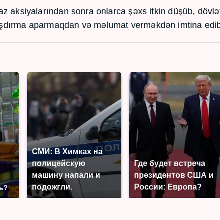
iraz aksiyalarından sonra onlarca şəxs itkin düşüb, dövlə
 araşdırma aparmaqdan və məlumat verməkdən imtina edi
СМИ: В Химках на
полицейскую
Где будет встреча
машину напали и
президентов США и
о
подожгли.
России: Европа?
ть?