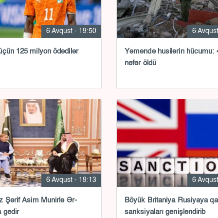
6 Avqust - 19:50
6 Avqust
çün 125 milyon ödədilər
Yəməndə husilərin hücumu: 
nəfər öldü
6 Avqust - 19:13
6 Avqust
 Şərif Asim Munirlə Ər-
Böyük Britaniya Rusiyaya qa
 gedir
sanksiyaları genişləndirib