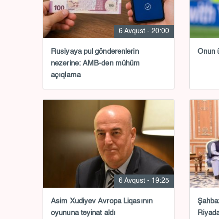
6 Avqust - 20:00
Rusiyaya pul göndərənlərin
Onun ü
nəzərinə: AMB-dən mühüm
açıqlama
6 Avqust - 19:25
Asim Xudiyev Avropa Liqasının
Şahbaz
oyununa təyinat aldı
Riyada