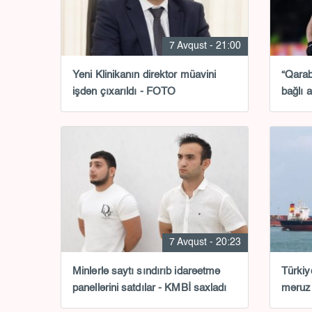
7 Avqust - 21:00
Yeni Klinikanın direktor müavini
“Qarab
işdən çıxarıldı - FOTO
bağlı 
7 Avqust - 20:23
Minlərlə saytı sındırıb idarəetmə
Türkiy
panellərini satdılar - KMBİ saxladı
məruz 