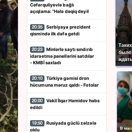
Cəfərquliyevlə bağlı
açıqlama: “Hələ dəqiq deyil
Serbiyaya prezident
20:35
qismində ilk dəfə getdi
Таких
Minlərlə saytı sındırıb
20:23
было 
idarəetmə panellərini satdılar
ждать
- KMBİ saxladı
Türkiyə gəmisi dron
20:10
hücumuna məruz qaldı - Fotolar
Vəkil İlqar Həmidov həbs
20:00
edildi
Rusiyada güclü zəlzələ
19:50
В маг
oldu