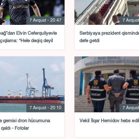
7 Avqust - 20:47
7 Avqust
ağ”dan Elvin Cəfərquliyevlə
Serbiyaya prezident qismində
açıqlama: “Hələ dəqiq deyil
dəfə getdi
7 Avqust - 20:10
7 Avqust
ə gəmisi dron hücumuna
Vəkil İlqar Həmidov həbs edil
qaldı - Fotolar