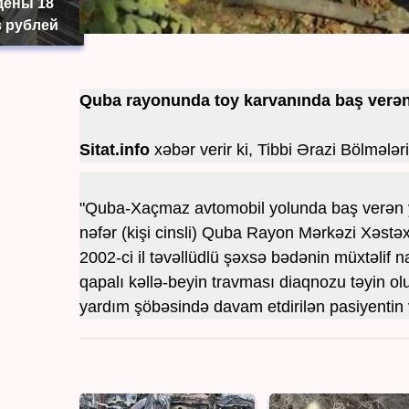
дены 18
 рублей
Quba rayonunda toy karvanında baş verən 
Sitat.info
xəbər verir ki, Tibbi Ərazi Bölmələr
"Quba-Xaçmaz avtomobil yolunda baş verən yo
nəfər (kişi cinsli) Quba Rayon Mərkəzi Xəstəx
2002-ci il təvəllüdlü şəxsə bədənin müxtəlif na
qapalı kəllə-beyin travması diaqnozu təyin olun
yardım şöbəsində davam etdirilən pasiyentin və