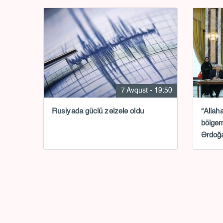
7 Avqust - 19:50
Rusiyada güclü zəlzələ oldu
“Allah
bölgəm
Ərdoğa