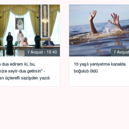
7 Avqust - 19:40
7 Avqust
a dua edirəm ki, bu,
15 yaşlı yeniyetmə kanalda
izə xeyir-dua gətirsin” -
boğulub öldü
n üçtərəfli sazişdən yazdı