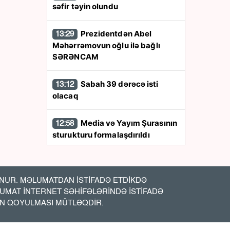
səfir təyin olundu
Prezidentdən Abel
13:29
Məhərrəmovun oğlu ilə bağlı
SƏRƏNCAM
Sabah 39 dərəcə isti
13:12
olacaq
Media və Yayım Şurasının
12:58
sturukturu formalaşdırıldı
Qara dənizdə
12:47
azərbaycanlıların olduğu gəmiyə
UR. MƏLUMATDAN İSTİFADƏ ETDİKDƏ
PUA hücumu - Anbaan- Video
LUMAT İNTERNET SƏHİFƏLƏRİNDƏ İSTİFADƏ
İN QOYULMASI MÜTLƏQDİR.
Bakıda vəzifəli şəxsin
12:20
meyiti tapıldı