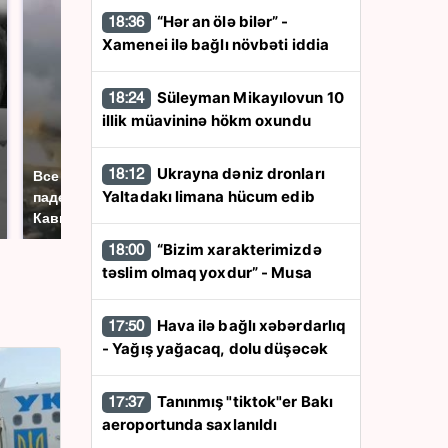
“Hər an ölə bilər” -
18:36
Xamenei ilə bağlı növbəti iddia
Süleyman Mikayılovun 10
18:24
illik müavininə hökm oxundu
Таких событий не
Ukrayna dəniz dronları
18:12
Все новости по
было с 1945: чего
Yaltadakı limana hücum edib
падению вертолета на
ждать всем нам?
Кавказе: читать здесь
“Bizim xarakterimizdə
18:00
təslim olmaq yoxdur” - Musa
Hava ilə bağlı xəbərdarlıq
17:50
- Yağış yağacaq, dolu düşəcək
Tanınmış "tiktok"er Bakı
17:37
aeroportunda saxlanıldı