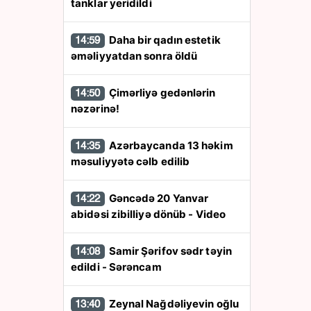
tanklar yeridildi
Daha bir qadın estetik
14:59
əməliyyatdan sonra öldü
Çimərliyə gedənlərin
14:50
nəzərinə!
Azərbaycanda 13 həkim
14:35
məsuliyyətə cəlb edilib
Gəncədə 20 Yanvar
14:22
abidəsi zibilliyə dönüb - Video
Samir Şərifov sədr təyin
14:08
edildi - Sərəncam
Zeynal Nağdəliyevin oğlu
13:40