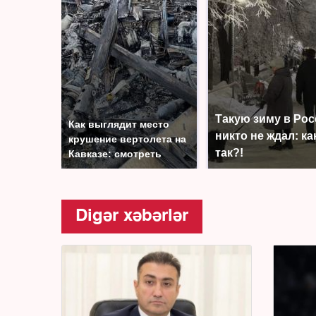
Такую зиму в Ро
Как выглядит место
никто не ждал: ка
крушение вертолета на
так?!
Кавказе: смотреть
Digər xəbərlər