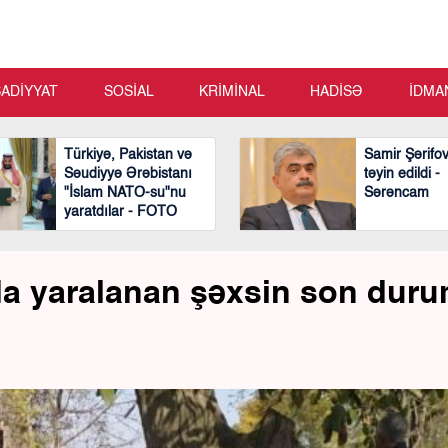
SADİYYAT
SOSİAL
KRİMİNAL
HADİSƏ
İDMA
Türkiyə, Pakistan və
Samir Şərifo
Səudiyyə Ərəbistanı
təyin edildi -
"İslam NATO-su"nu
Sərəncam
yaratdılar - FOTO
da yaralanan şəxsin son dur