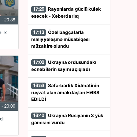
Rayonlarda güclü külək
17:26
əsəcək - Xəbərdarlıq
 - 20:35
Özəl bağçalarla
17:13
 ilk
maliyyələşmə müsabiqəsi
müzakirə olundu
Ukrayna ordusundakı
17:00
əcnəbilərin sayını açıqladı
Səfərbərlik Xidmətinin
16:53
rüşvət alan əməkdaşları HƏBS
EDİLDİ
 - 20:00
Ukrayna Rusiyanın 3 yük
16:40
di
gəmisini vurdu