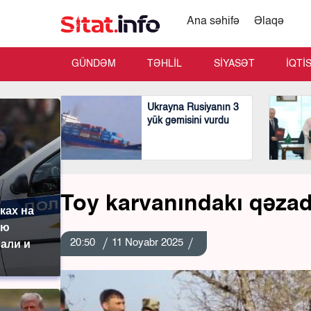
Ana səhifə
Əlaqə
GÜNDƏM
TƏHLİL
SİYASƏT
İQTİ
Ukrayna Rusiyanın 3
yük gəmisini vurdu
Toy karvanındakı qəza
ках на
ую
20:50
11 Noyabr 2025
али и