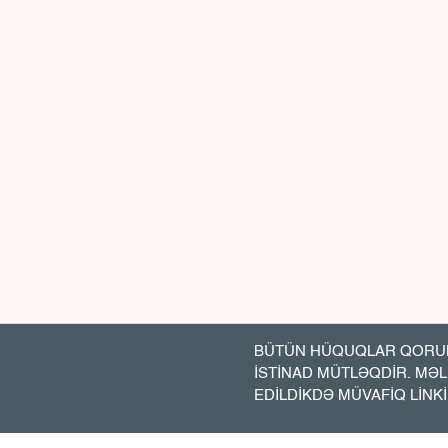
BÜTÜN HÜQUQLAR QORUN
İSTİNAD MÜTLƏQDİR. MƏ
EDİLDİKDƏ MÜVAFİQ LİNK