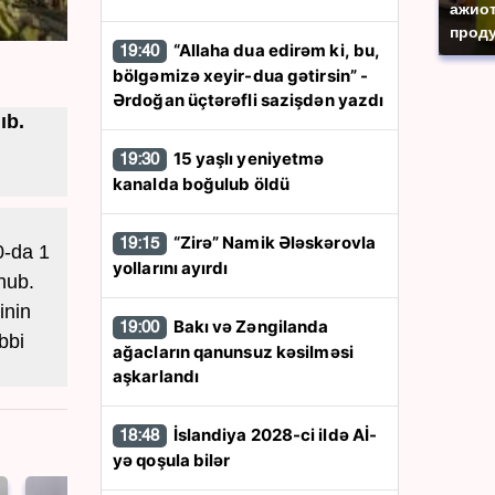
ажиот
проду
“Allaha dua edirəm ki, bu,
19:40
bölgəmizə xeyir-dua gətirsin” -
Ərdoğan üçtərəfli sazişdən yazdı
ıb.
15 yaşlı yeniyetmə
19:30
kanalda boğulub öldü
“Zirə” Namik Ələskərovla
19:15
0-da 1
yollarını ayırdı
nub.
inin
Bakı və Zəngilanda
19:00
bbi
ağacların qanunsuz kəsilməsi
aşkarlandı
İslandiya 2028-ci ildə Aİ-
18:48
yə qoşula bilər