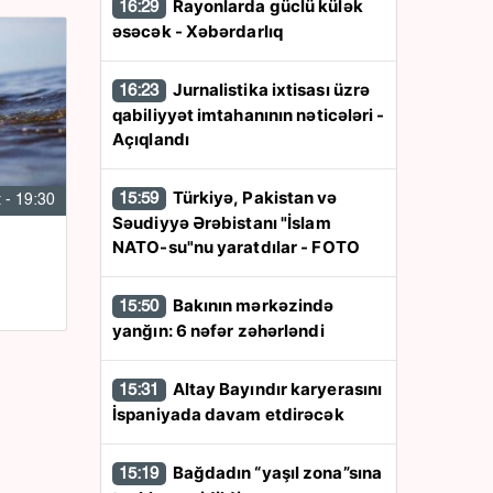
Rayonlarda güclü külək
16:29
əsəcək - Xəbərdarlıq
Jurnalistika ixtisası üzrə
16:23
qabiliyyət imtahanının nəticələri -
Açıqlandı
Türkiyə, Pakistan və
15:59
 - 19:30
Səudiyyə Ərəbistanı "İslam
NATO-su"nu yaratdılar - FOTO
Bakının mərkəzində
15:50
yanğın: 6 nəfər zəhərləndi
Altay Bayındır karyerasını
15:31
İspaniyada davam etdirəcək
Bağdadın “yaşıl zona”sına
15:19