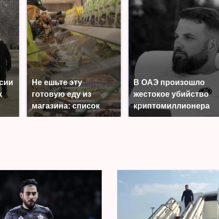
ссии
Не ешьте эту
В ОАЭ произошло
к
готовую еду из
жестокое убийство
магазина: список
криптомиллионера