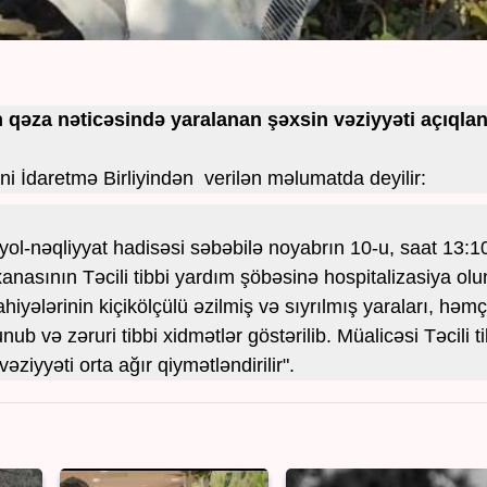
qəza nəticəsində yaralanan şəxsin vəziyyəti açıqlan
ini İdaretmə Birliyindən verilən məlumatda deyilir:
l-nəqliyyat hadisəsi səbəbilə noyabrın 10-u, saat 13:1
anasının Təcili tibbi yardım şöbəsinə hospitalizasiya olu
hiyələrinin kiçikölçülü əzilmiş və sıyrılmış yaraları, həmç
ub və zəruri tibbi xidmətlər göstərilib. Müalicəsi Təcili ti
ziyyəti orta ağır qiymətləndirilir".