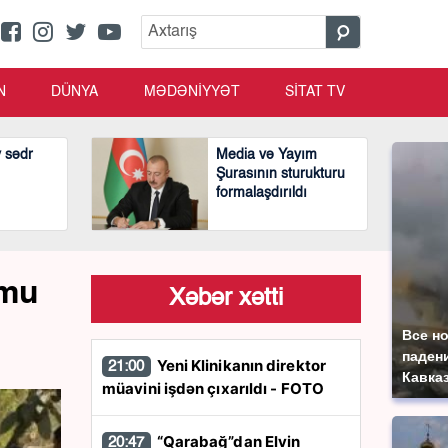
N
DÜNYA
MƏDƏNİYYƏT
SİTAT TV
v sədr
Media və Yayım
Şurasının sturukturu
formalaşdırıldı
umu
Xəbər xətti
Все н
паден
Yeni Klinikanın direktor
21:00
Кавказ
müavini işdən çıxarıldı - FOTO
“Qarabağ”dan Elvin
20:47