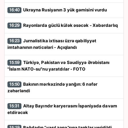
Ukrayna Rusiyanın 3 yük gəmisini vurdu
16:40
Rayonlarda güclü külək əsəcək - Xəbərdarlıq
16:29
Jurnalistika ixtisası üzrə qabiliyyət
16:23
imtahanının nəticələri - Açıqlandı
Türkiyə, Pakistan və Səudiyyə Ərəbistanı
15:59
"İslam NATO-su"nu yaratdılar - FOTO
Bakının mərkəzində yanğın: 6 nəfər
15:50
zəhərləndi
Altay Bayındır karyerasını İspaniyada davam
15:31
etdirəcək
Bağdadın “yaşıl zona”sına tanklar yeridildi
15:19