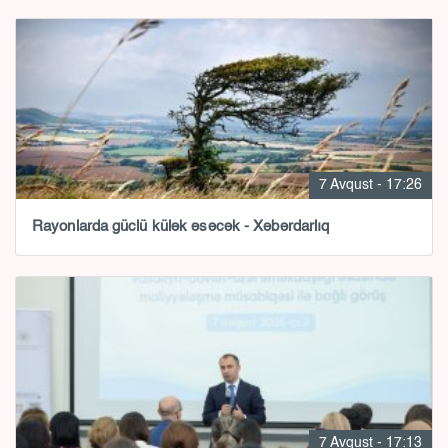
7 Avqust - 17:26
Rayonlarda güclü külək əsəcək - Xəbərdarlıq
7 Avqust - 17:13