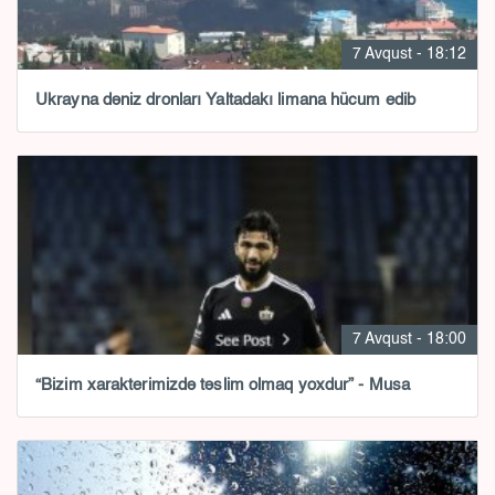
7 Avqust - 18:12
Ukrayna dəniz dronları Yaltadakı limana hücum edib
7 Avqust - 18:00
“Bizim xarakterimizdə təslim olmaq yoxdur” - Musa