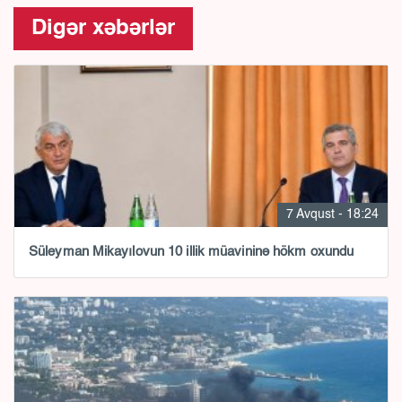
Digər xəbərlər
7 Avqust - 18:24
Süleyman Mikayılovun 10 illik müavininə hökm oxundu