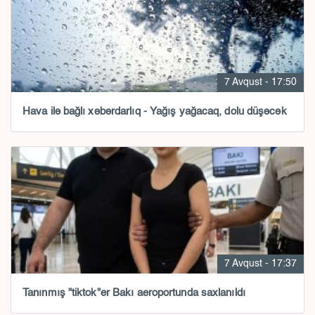
7 Avqust - 17:50
Hava ilə bağlı xəbərdarlıq - Yağış yağacaq, dolu düşəcək
7 Avqust - 17:37
Tanınmış "tiktok"er Bakı aeroportunda saxlanıldı