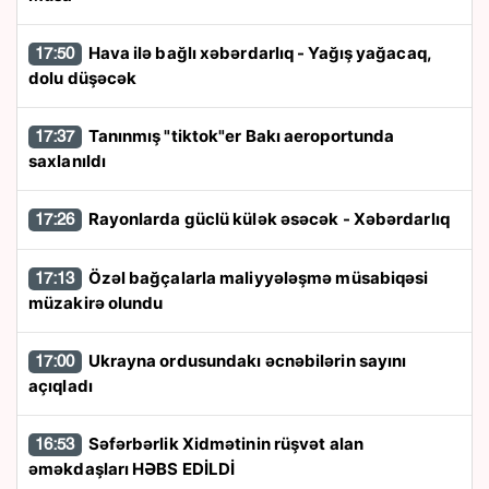
Hava ilə bağlı xəbərdarlıq - Yağış yağacaq,
17:50
dolu düşəcək
Tanınmış "tiktok"er Bakı aeroportunda
17:37
saxlanıldı
Rayonlarda güclü külək əsəcək - Xəbərdarlıq
17:26
Özəl bağçalarla maliyyələşmə müsabiqəsi
17:13
müzakirə olundu
Ukrayna ordusundakı əcnəbilərin sayını
17:00
açıqladı
Səfərbərlik Xidmətinin rüşvət alan
16:53
əməkdaşları HƏBS EDİLDİ