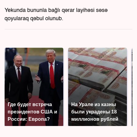
Yekunda bununla bağlı qərar layihəsi səsə
qoyularaq qəbul olunub.
Где будет встреча
На Урале из казны
президентов США и
были украдены 18
России: Европа?
миллионов рублей