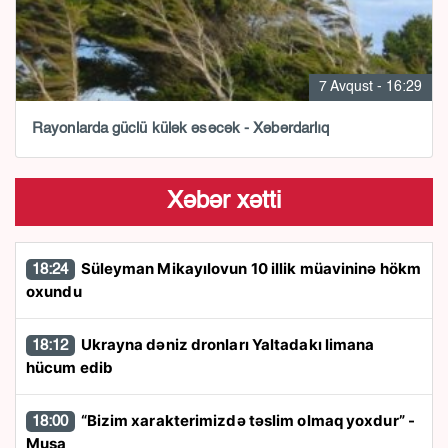
7 Avqust - 16:29
Rayonlarda güclü külək əsəcək - Xəbərdarlıq
Xəbər xətti
Süleyman Mikayılovun 10 illik müavininə hökm
18:24
oxundu
Ukrayna dəniz dronları Yaltadakı limana
18:12
hücum edib
“Bizim xarakterimizdə təslim olmaq yoxdur” -
18:00
Musa