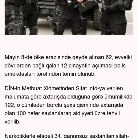
Mayın 8-də ölkə ərazisində qeydə alınan 62, əvvəlki
dövrlərdən bağlı qalan 12 cinayətin açılması polis
əməkdaşları tərəfindən təmin olunub.
DİN-in Mətbuat Xidmətindən Sitat.info-ya verilən
məlumata görə axtarışda olduğuna görə ümumilikdə
122, o cümlədən borclu şəxs qismində axtarışda
olan 100 nəfər saxlanılaraq aidiyyəti üzrə təhvil
verilib.
⁠Narkotiklərlə əlaqəli 34, qanunsuz saxlanılan silah-