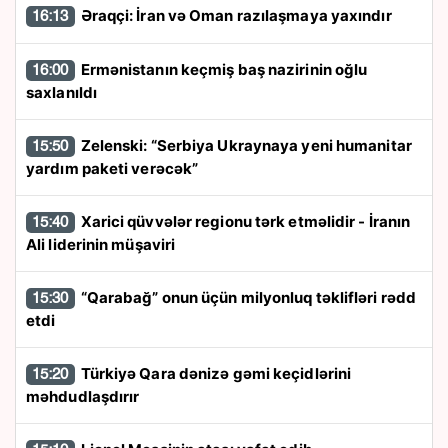
Əraqçi: İran və Oman razılaşmaya yaxındır
16:13
Ermənistanın keçmiş baş nazirinin oğlu
16:00
saxlanıldı
Zelenski: “Serbiya Ukraynaya yeni humanitar
15:50
yardım paketi verəcək”
Xarici qüvvələr regionu tərk etməlidir - İranın
15:40
Ali liderinin müşaviri
“Qarabağ” onun üçün milyonluq təklifləri rədd
15:30
etdi
Türkiyə Qara dənizə gəmi keçidlərini
15:20
məhdudlaşdırır