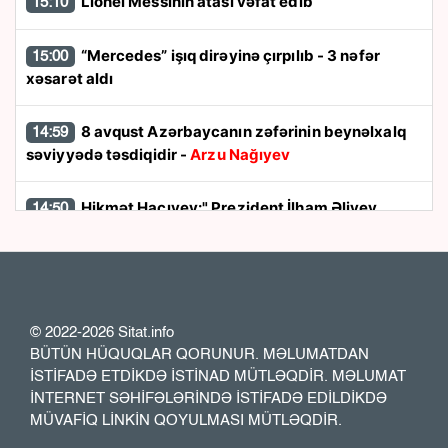
Lionel Messinin atası vəfat edib
15:10
“Mercedes” işıq dirəyinə çırpılıb - 3 nəfər
15:00
xəsarət aldı
8 avqust Azərbaycanın zəfərinin beynəlxalq
14:59
səviyyədə təsdiqidir -
Arzu Nağıyev
Hikmət Hacıyev:" Prezident İlham Əliyev
14:50
müharibəni qazandı, eyni zamanda sülhü də qazandı"
8 avqust dönüşü:
Cənubi Qafqazın siyasi
14:48
xəritəsi necə dəyişdi?
© 2022-2026 Sitat.info
BÜTÜN HÜQUQLAR QORUNUR. MƏLUMATDAN
Ukraynada hərbi helikopterin qəzaya
14:40
İSTİFADƏ ETDİKDƏ İSTİNAD MÜTLƏQDİR. MƏLUMAT
uğraması nəticəsində bort texnik ölüb
İNTERNET SƏHİFƏLƏRİNDƏ İSTİFADƏ EDİLDİKDƏ
MÜVAFİQ LİNKİN QOYULMASI MÜTLƏQDİR.
Sabirabadda həyətdən yeniyetmə qızın meyiti
14:30