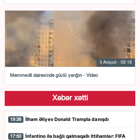
5 Avqust - 08:18
Məmmədli dairəsində güclü yanğın - Video
Xəbər xətti
İlham Əliyev Donald Trampla danışdı
19:38
İnfantino ilə bağlı qalmaqallı ittihamlar: FIFA
17:50