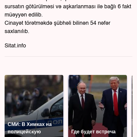
sursatın götürülməsi və aşkarlanması ilə bağlı 6 fakt
müəyyən edilib.
Cinayət törətməkdə şübhəli bilinən 54 nəfər
saxlanılıb.
Sitat.info
СМИ: В Химках на
полицейскую
Где будет встреча