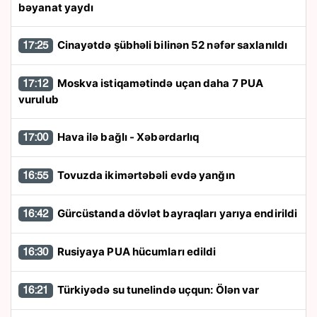
bəyanat yaydı
Cinayətdə şübhəli bilinən 52 nəfər saxlanıldı
17:25
Moskva istiqamətində uçan daha 7 PUA
17:12
vurulub
Hava ilə bağlı - Xəbərdarlıq
17:00
Tovuzda ikimərtəbəli evdə yanğın
16:55
Gürcüstanda dövlət bayraqları yarıya endirildi
16:42
Rusiyaya PUA hücumları edildi
16:30
Türkiyədə su tunelində uçqun: Ölən var
16:21