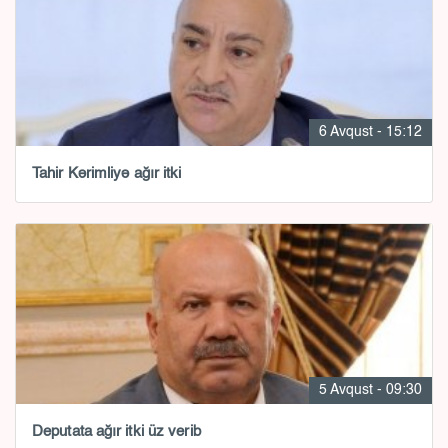
6 Avqust - 15:12
Tahir Kərimliyə ağır itki
5 Avqust - 09:30
Deputata ağır itki üz verib