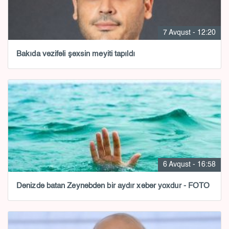
7 Avqust - 12:20
Bakıda vəzifəli şəxsin meyiti tapıldı
6 Avqust - 16:58
Dənizdə batan Zeynəbdən bir aydır xəbər yoxdur - FOTO