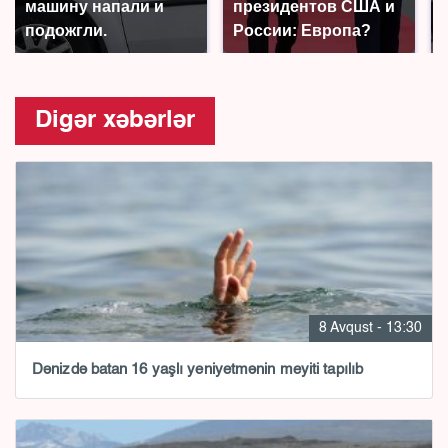
машину напали и
президентов США и
подожгли.
России: Европа?
Digər xəbərlər
8 Avqust - 13:30
Dənizdə batan 16 yaşlı yeniyetmənin meyiti tapılıb