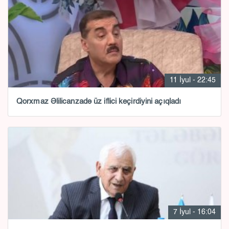
11 İyul - 22:45
Qorxmaz Əlilicanzadə üz iflici keçirdiyini açıqladı
7 İyul - 16:04