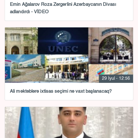
Emin Ağalarov Roza Zərgərlini Azərbaycanın Divası
adlandırdı - VİDEO
29 İyul - 12:56
Ali məktəblərə ixtisas seçimi nə vaxt başlanacaq?