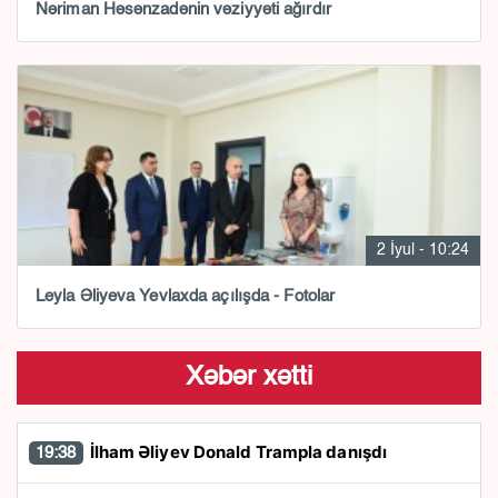
Nəriman Həsənzadənin vəziyyəti ağırdır
2 İyul - 10:24
Leyla Əliyeva Yevlaxda açılışda - Fotolar
Xəbər xətti
İlham Əliyev Donald Trampla danışdı
19:38