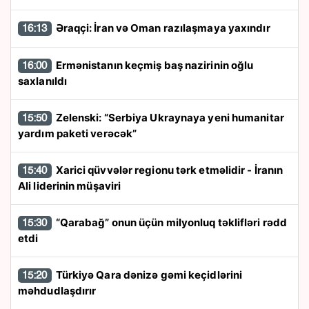
Əraqçi: İran və Oman razılaşmaya yaxındır
16:13
Ermənistanın keçmiş baş nazirinin oğlu
16:00
saxlanıldı
Zelenski: “Serbiya Ukraynaya yeni humanitar
15:50
yardım paketi verəcək”
Xarici qüvvələr regionu tərk etməlidir - İranın
15:40
Ali liderinin müşaviri
“Qarabağ” onun üçün milyonluq təklifləri rədd
15:30
etdi
Türkiyə Qara dənizə gəmi keçidlərini
15:20
məhdudlaşdırır