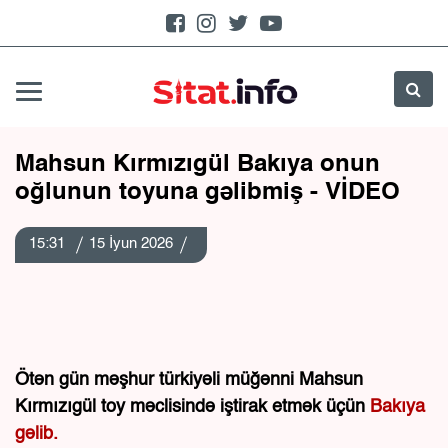
Mahsun Kırmızıgül Bakıya onun
oğlunun toyuna gəlibmiş - VİDEO
15:31
15 İyun 2026
Ötən gün məşhur türkiyəli müğənni Mahsun
Kırmızıgül toy məclisində iştirak etmək üçün
Bakıya
gəlib.