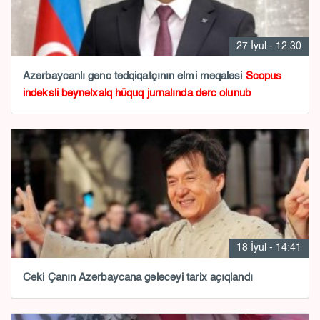
27 İyul - 12:30
Azərbaycanlı gənc tədqiqatçının elmi məqaləsi
Scopus
indeksli beynəlxalq hüquq jurnalında dərc olunub
18 İyul - 14:41
Ceki Çanın Azərbaycana gələcəyi tarix açıqlandı