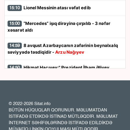
Lionel Messinin atası vəfat edib
15:10
“Mercedes” işıq dirəyinə çırpılıb - 3 nəfər
15:00
xəsarət aldı
8 avqust Azərbaycanın zəfərinin beynəlxalq
14:59
səviyyədə təsdiqidir -
Arzu Nağıyev
Hikmət Hacıyev:" Prezident İlham Əliyev
14:50
müharibəni qazandı, eyni zamanda sülhü də qazandı"
8 avqust dönüşü:
Cənubi Qafqazın siyasi
14:48
xəritəsi necə dəyişdi?
© 2022-2026 Sitat.info
BÜTÜN HÜQUQLAR QORUNUR. MƏLUMATDAN
Ukraynada hərbi helikopterin qəzaya
14:40
İSTİFADƏ ETDİKDƏ İSTİNAD MÜTLƏQDİR. MƏLUMAT
uğraması nəticəsində bort texnik ölüb
İNTERNET SƏHİFƏLƏRİNDƏ İSTİFADƏ EDİLDİKDƏ
MÜVAFİQ LİNKİN QOYULMASI MÜTLƏQDİR.