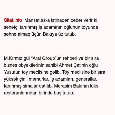
Sitat.info
Manset.az-a istinadən xəbər verir ki,
sənətçi tanınmış iş adamının oğlunun toyunda
səhnə almaq üçün Bakıya üz tutub.
M.Kırmızıgül “Aral Group”un rəhbəri və bir sıra
biznes obyektlərinin sahibi Ahmet Çetinin oğlu
Yusufun toy məclisinə gəlib. Toy məclisinə bir sıra
yüksək çinli məmurlar, iş adamları, generallar,
tanınmış simalar qatılıb. Mərasim Bakının lüks
restoranlarından birində baş tutub.