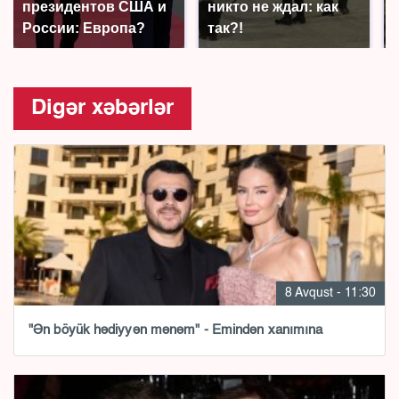
президентов США и
никто не ждал: как
России: Европа?
так?!
Digər xəbərlər
8 Avqust - 11:30
"Ən böyük hədiyyən mənəm" - Emindən xanımına