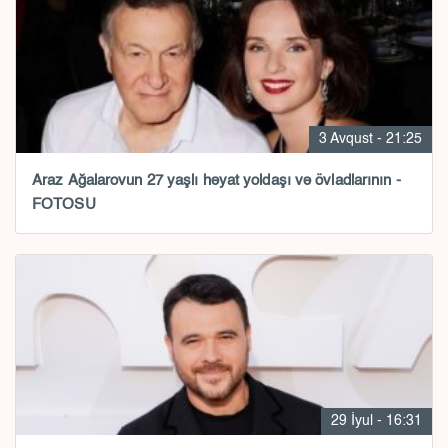
3 Avqust - 21:25
Araz Ağalarovun 27 yaşlı həyat yoldaşı və övladlarının -
FOTOSU
29 İyul - 16:31