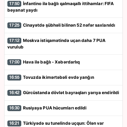
İnfantino ilə bağlı qalmaqallı ittihamlar: FIFA
17:50
bəyanat yaydı
Cinayətdə şübhəli bilinən 52 nəfər saxlanıldı
17:25
Moskva istiqamətində uçan daha 7 PUA
17:12
vurulub
Hava ilə bağlı - Xəbərdarlıq
17:00
Tovuzda ikimərtəbəli evdə yanğın
16:55
Gürcüstanda dövlət bayraqları yarıya endirildi
16:42
Rusiyaya PUA hücumları edildi
16:30
Türkiyədə su tunelində uçqun: Ölən var
16:21