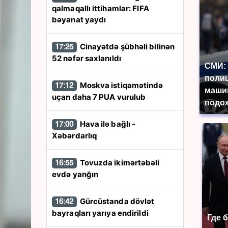
qalmaqallı ittihamlar: FIFA
bəyanat yaydı
Cinayətdə şübhəli bilinən
17:25
52 nəfər saxlanıldı
СМИ: 
поли
Moskva istiqamətində
17:12
маши
uçan daha 7 PUA vurulub
подож
Hava ilə bağlı -
17:00
Xəbərdarlıq
Tovuzda ikimərtəbəli
16:55
evdə yanğın
Gürcüstanda dövlət
16:42
bayraqları yarıya endirildi
Где 