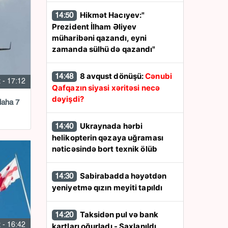
Hikmət Hacıyev:"
14:50
Prezident İlham Əliyev
müharibəni qazandı, eyni
zamanda sülhü də qazandı"
8 avqust dönüşü:
Cənubi
14:48
 - 17:12
Qafqazın siyasi xəritəsi necə
dəyişdi?
daha 7
Ukraynada hərbi
14:40
helikopterin qəzaya uğraması
nəticəsində bort texnik ölüb
Sabirabadda həyətdən
14:30
yeniyetmə qızın meyiti tapıldı
Taksidən pul və bank
14:20
kartları oğurladı - Saxlanıldı
 - 16:42