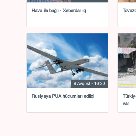
Hava ilə bağlı - Xəbərdarlıq
Tovuzd
8 Avqust - 16:30
Rusiyaya PUA hücumları edildi
Türkiy
var