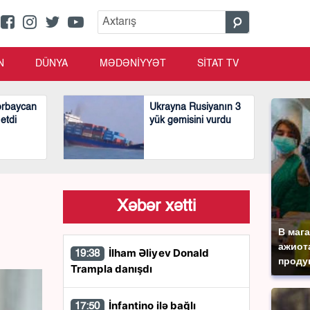
N
DÜNYA
MƏDƏNİYYƏT
SİTAT TV
ərbaycan
Ukrayna Rusiyanın 3
 etdi
yük gəmisini vurdu
Xəbər xətti
В маг
ажиота
İlham Əliyev Donald
19:38
продук
Trampla danışdı
İnfantino ilə bağlı
17:50