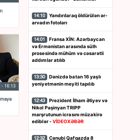
rı
Yandırılaraq öldürülən ər-
14:10
arvadın fotoları
Fransa XİN: Azərbaycan
14:01
və Ermənistan arasında sülh
prosesində mühüm və cəsarətli
addımlar atılıb
Dənizdə batan 16 yaşlı
13:30
yeniyetmənin meyiti tapılıb
 - 16:13
aşmaya
Prezident İlham Əliyev və
12:43
Nikol Paşinyan TRIPP
marşrutunun icrasını müzakirə
ediblər -
VİDEOXƏBƏR
Cənubi Qafqazda 8
12:32