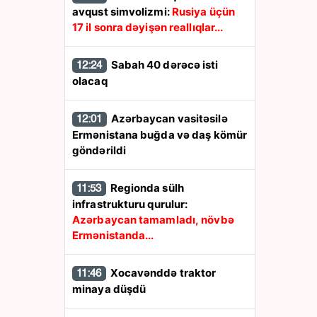
avqust simvolizmi:
Rusiya üçün
17 il sonra dəyişən reallıqlar...
Sabah 40 dərəcə isti
12:24
olacaq
Azərbaycan vasitəsilə
12:01
Ermənistana buğda və daş kömür
göndərildi
Regionda sülh
11:53
infrastrukturu qurulur:
Azərbaycan tamamladı, növbə
Ermənistanda...
Xocavənddə traktor
11:46
minaya düşdü