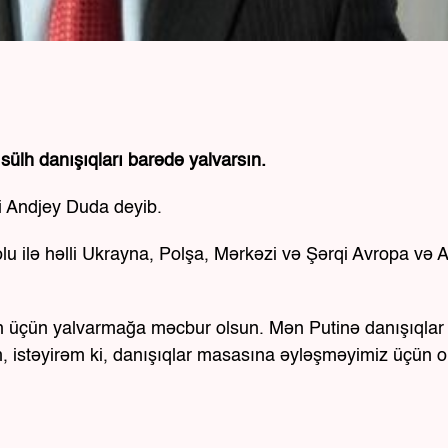
 sülh danışıqları barədə yalvarsın.
ti Andjey Duda deyib.
lu ilə həlli Ukrayna, Polşa, Mərkəzi və Şərqi Avropa və 
sülh üçün yalvarmağa məcbur olsun. Mən Putinə danışıqlar
 istəyirəm ki, danışıqlar masasına əyləşməyimiz üçün o