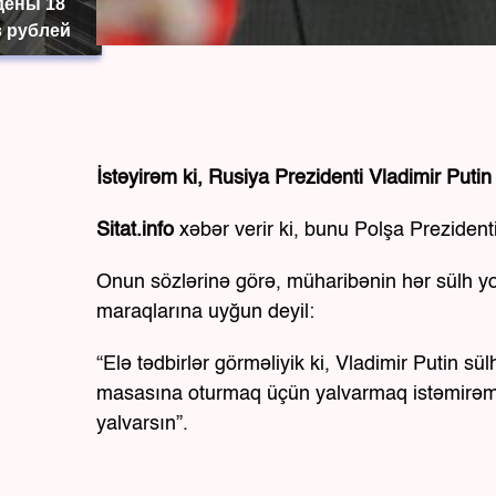
дены 18
 рублей
İstəyirəm ki, Rusiya Prezidenti Vladimir Putin
Sitat.info
xəbər verir ki, bunu Polşa Preziden
Onun sözlərinə görə, müharibənin hər sülh yo
maraqlarına uyğun deyil:
“Elə tədbirlər görməliyik ki, Vladimir Putin 
masasına oturmaq üçün yalvarmaq istəmirəm,
yalvarsın”.