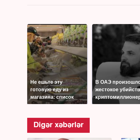
Не ешьте эту
В ОАЭ произошл
готовую еду из
жестокое убийст
магазина: список
криптомиллионе
Digər xəbərlər