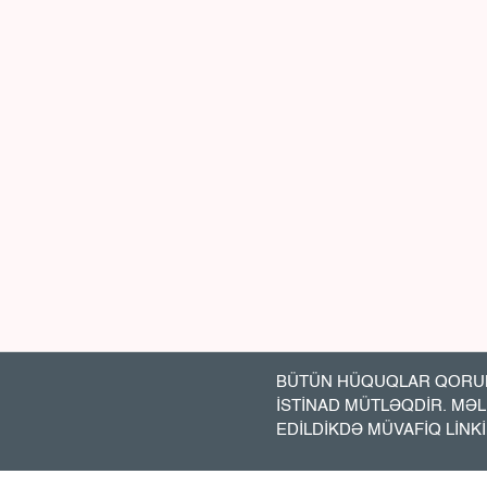
BÜTÜN HÜQUQLAR QORUN
İSTİNAD MÜTLƏQDİR. MƏ
EDİLDİKDƏ MÜVAFİQ LİNK