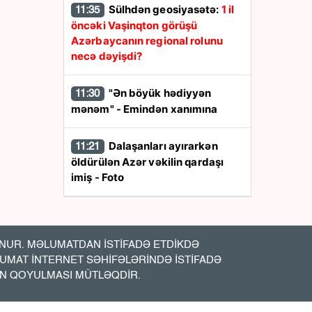
Sülhdən geosiyasətə:
1 il
11:35
öncəki Vaşinqton görüşü
Azərbaycanın regional rolunu
necə dəyişdi?
"Ən böyük hədiyyən
11:30
mənəm" - Emindən xanımına
Dalaşanları ayırarkən
11:21
öldürülən Azər vəkilin qardaşı
imiş - Foto
Pensiyalar ÖDƏNİLDİ
11:19
UR. MƏLUMATDAN İSTİFADƏ ETDİKDƏ
ABŞ -Azərbaycan iqtisadi
11:15
LUMAT İNTERNET SƏHİFƏLƏRİNDƏ İSTİFADƏ
əlaqələrində yeni mərhələ:
7,5
İN QOYULMASI MÜTLƏQDİR.
milyard dollarlıq sazişlər nə vəd
edir?