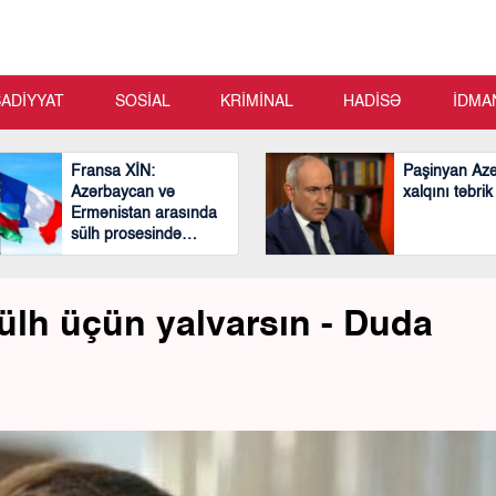
SADİYYAT
SOSİAL
KRİMİNAL
HADİSƏ
İDMA
Fransa XİN:
Paşinyan Az
Azərbaycan və
xalqını təbrik
Ermənistan arasında
sülh prosesində
mühüm və cəsarətli
addımlar atılıb
sülh üçün yalvarsın - Duda