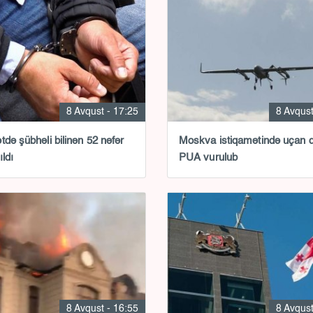
8 Avqust - 17:25
8 Avqust
tdə şübhəli bilinən 52 nəfər
Moskva istiqamətində uçan 
ıldı
PUA vurulub
8 Avqust - 16:55
8 Avqust