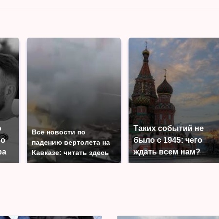
о
Таких событий не
Все новости по
во
было с 1945: чего
падению вертолета на
ра
ждать всем нам?
Кавказе: читать здесь