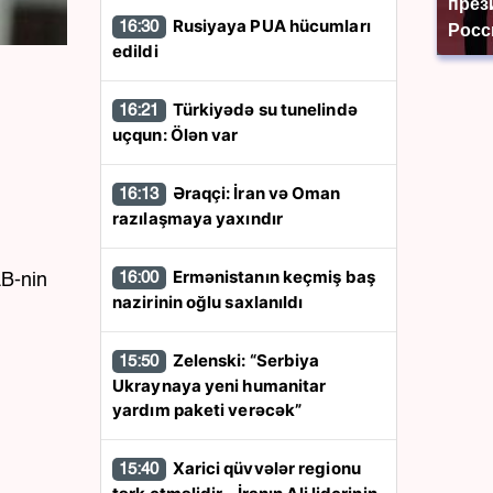
през
Rusiyaya PUA hücumları
16:30
Росс
edildi
Türkiyədə su tunelində
16:21
uçqun: Ölən var
Əraqçi: İran və Oman
16:13
razılaşmaya yaxındır
Ermənistanın keçmiş baş
16:00
AB-nin
nazirinin oğlu saxlanıldı
Zelenski: “Serbiya
15:50
Ukraynaya yeni humanitar
yardım paketi verəcək”
Xarici qüvvələr regionu
15:40