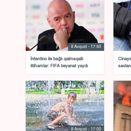
8 Avqust - 17:50
İnfantino ilə bağlı qalmaqallı
Cinayə
ittihamlar: FIFA bəyanat yaydı
saxlan
8 Avqust - 17:00