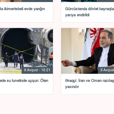
a ikimərtəbəli evdə yanğın
Gürcüstanda dövlət bayraqla
yarıya endirildi
8 Avqust - 16:21
8 Avqust
ədə su tunelində uçqun: Ölən
Əraqçi: İran və Oman razıl
yaxındır