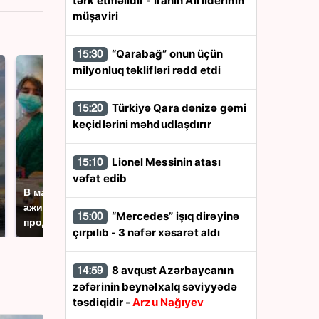
tərk etməlidir - İranın Ali liderinin
müşaviri
“Qarabağ” onun üçün
15:30
milyonluq təklifləri rədd etdi
Türkiyə Qara dənizə gəmi
15:20
keçidlərini məhdudlaşdırır
Lionel Messinin atası
15:10
СМИ: В Химках на
vəfat edib
полицейскую
В магазинах России
машину напали и
ажиотаж из-за этого
“Mercedes” işıq dirəyinə
15:00
подожгли.
продукта: что купить?
çırpılıb - 3 nəfər xəsarət aldı
8 avqust Azərbaycanın
14:59
zəfərinin beynəlxalq səviyyədə
təsdiqidir -
Arzu Nağıyev