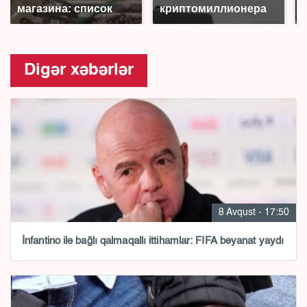
магазина: список
криптомиллионера
Digər xəbərlər
8 Avqust - 17:50
İnfantino ilə bağlı qalmaqallı ittihamlar: FIFA bəyanat yaydı