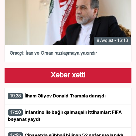
8 Avqust - 16:13
Əraqçi: İran və Oman razılaşmaya yaxındır
Xəbər xətti
İlham Əliyev Donald Trampla danışdı
19:38
İnfantino ilə bağlı qalmaqallı ittihamlar: FIFA
17:50
bəyanat yaydı
Cinayətdə şübhəli bilinən 52 nəfər saxlanıldı
17:25