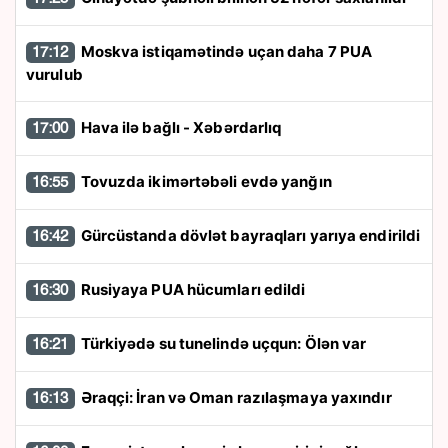
Moskva istiqamətində uçan daha 7 PUA
17:12
vurulub
Hava ilə bağlı - Xəbərdarlıq
17:00
Tovuzda ikimərtəbəli evdə yanğın
16:55
Gürcüstanda dövlət bayraqları yarıya endirildi
16:42
Rusiyaya PUA hücumları edildi
16:30
Türkiyədə su tunelində uçqun: Ölən var
16:21
Əraqçi: İran və Oman razılaşmaya yaxındır
16:13