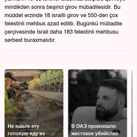
mindikdən sonra beşinci girov mübadiləsidir. Bu
müddət ərzində 18 israilli girov və 550-dən çox
fələstinli məhbus azad edilib. Bugünkü mübadilə
çərçivəsində İsrail daha 183 fələstinli məhbusu
sərbəst buraxmalıdır.
Не ешьте эту
В ОАЭ произошло
готовую еду из
жестокое убийство