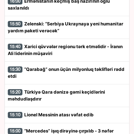
Ermənistanın keçmiş baş nazirinin oğlu
16:00
saxlanıldı
Zelenski: “Serbiya Ukraynaya yeni humanitar
15:50
yardım paketi verəcək”
Xarici qüvvələr regionu tərk etməlidir - İranın
15:40
Ali liderinin müşaviri
“Qarabağ” onun üçün milyonluq təklifləri rədd
15:30
etdi
Türkiyə Qara dənizə gəmi keçidlərini
15:20
məhdudlaşdırır
Lionel Messinin atası vəfat edib
15:10
“Mercedes” işıq dirəyinə çırpılıb - 3 nəfər
15:00