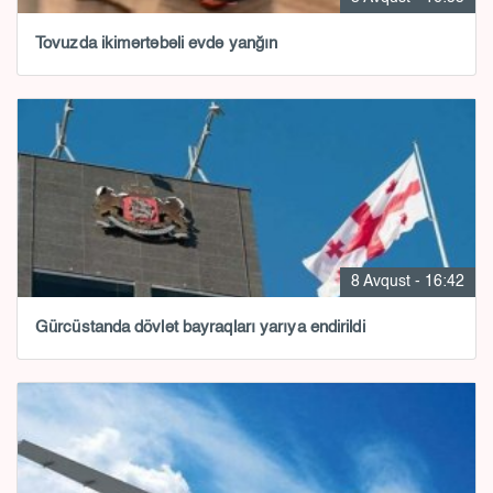
Tovuzda ikimərtəbəli evdə yanğın
8 Avqust - 16:42
Gürcüstanda dövlət bayraqları yarıya endirildi