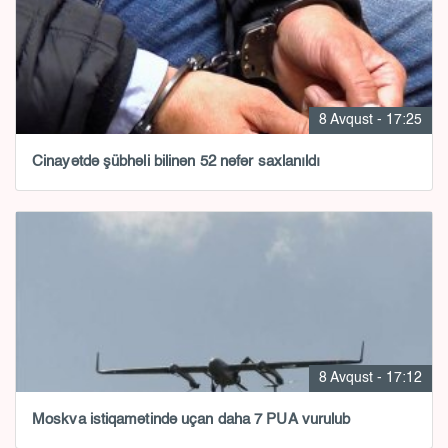
8 Avqust - 17:25
Cinayətdə şübhəli bilinən 52 nəfər saxlanıldı
8 Avqust - 17:12
Moskva istiqamətində uçan daha 7 PUA vurulub