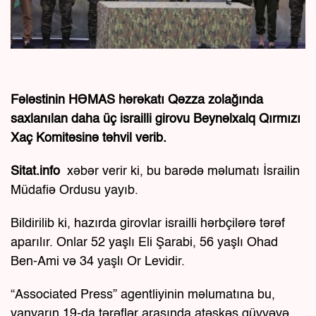
Fələstinin HƏMAS hərəkatı Qəzza zolağında
saxlanılan daha üç israilli girovu Beynəlxalq Qırmızı
Xaç Komitəsinə təhvil verib.
Sitat.info
xəbər verir ki, bu barədə məlumatı İsrailin
Müdafiə Ordusu yayıb.
Bildirilib ki, hazırda girovlar israilli hərbçilərə tərəf
aparılır. Onlar 52 yaşlı Eli Şarabi, 56 yaşlı Ohad
Ben-Ami və 34 yaşlı Or Levidir.
“Associated Press” agentliyinin məlumatına bu,
yanvarın 19-da tərəflər arasında atəşkəs qüvvəyə