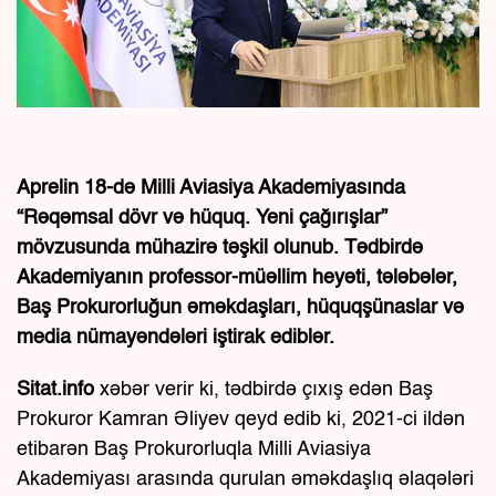
Aprelin 18-də Milli Aviasiya Akademiyasında
“Rəqəmsal dövr və hüquq. Yeni çağırışlar”
mövzusunda mühazirə təşkil olunub. Tədbirdə
Akademiyanın professor-müəllim heyəti, tələbələr,
Baş Prokurorluğun əməkdaşları, hüquqşünaslar və
media nümayəndələri iştirak ediblər.
Sitat.info
xəbər verir ki, tədbirdə çıxış edən Baş
Prokuror Kamran Əliyev qeyd edib ki, 2021-ci ildən
etibarən Baş Prokurorluqla Milli Aviasiya
Akademiyası arasında qurulan əməkdaşlıq əlaqələri