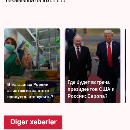
məsələlərinə də toxunulub.
Где будет встреча
В магазинах России
президентов США и
ажиотаж из-за этого
России: Европа?
продукта: что купить?
Digər xəbərlər