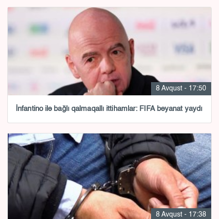
8 Avqust - 17:50
İnfantino ilə bağlı qalmaqallı ittihamlar: FIFA bəyanat yaydı
8 Avqust - 17:38