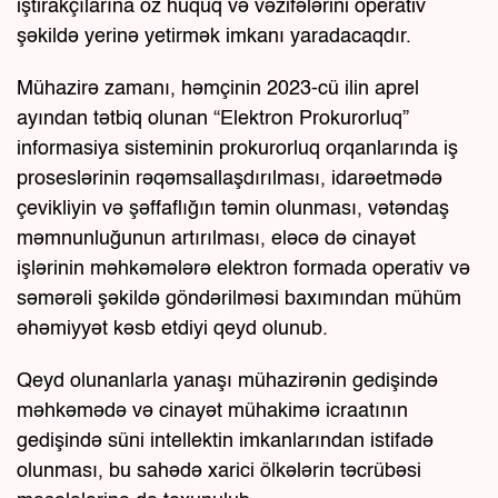
iştirakçılarına öz hüquq və vəzifələrini operativ
şəkildə yerinə yetirmək imkanı yaradacaqdır.
Mühazirə zamanı, həmçinin 2023-cü ilin aprel
ayından tətbiq olunan “Elektron Prokurorluq”
informasiya sisteminin prokurorluq orqanlarında iş
proseslərinin rəqəmsallaşdırılması, idarəetmədə
çevikliyin və şəffaflığın təmin olunması, vətəndaş
məmnunluğunun artırılması, eləcə də cinayət
işlərinin məhkəmələrə elektron formada operativ və
səmərəli şəkildə göndərilməsi baxımından mühüm
əhəmiyyət kəsb etdiyi qeyd olunub.
Qeyd olunanlarla yanaşı mühazirənin gedişində
məhkəmədə və cinayət mühakimə icraatının
gedişində süni intellektin imkanlarından istifadə
olunması, bu sahədə xarici ölkələrin təcrübəsi