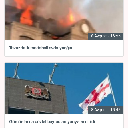
8 Avqust - 16:55
Tovuzda ikimərtəbəli evdə yanğın
8 Avqust - 16:42
Gürcüstanda dövlət bayraqları yarıya endirildi