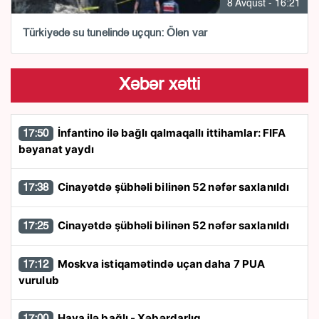
8 Avqust - 16:21
Türkiyədə su tunelində uçqun: Ölən var
Xəbər xətti
İnfantino ilə bağlı qalmaqallı ittihamlar: FIFA
17:50
bəyanat yaydı
Cinayətdə şübhəli bilinən 52 nəfər saxlanıldı
17:38
Cinayətdə şübhəli bilinən 52 nəfər saxlanıldı
17:25
Moskva istiqamətində uçan daha 7 PUA
17:12
vurulub
Hava ilə bağlı - Xəbərdarlıq
17:00