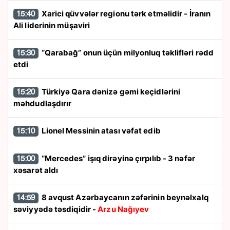
Xarici qüvvələr regionu tərk etməlidir - İranın
15:40
Ali liderinin müşaviri
“Qarabağ” onun üçün milyonluq təklifləri rədd
15:30
etdi
Türkiyə Qara dənizə gəmi keçidlərini
15:20
məhdudlaşdırır
Lionel Messinin atası vəfat edib
15:10
“Mercedes” işıq dirəyinə çırpılıb - 3 nəfər
15:00
xəsarət aldı
8 avqust Azərbaycanın zəfərinin beynəlxalq
14:59
səviyyədə təsdiqidir -
Arzu Nağıyev