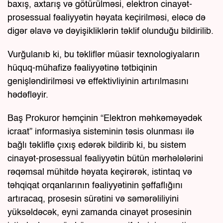
baxış, axtarış və götürülməsi, elektron cinayət-
prosessual fəaliyyətin həyata keçirilməsi, eləcə də
digər əlavə və dəyişikliklərin təklif olunduğu bildirilib.
Vurğulanıb ki, bu təkliflər müasir texnologiyaların
hüquq-mühafizə fəaliyyətinə tətbiqinin
genişləndirilməsi və effektivliyinin artırılmasını
hədəfləyir.
Baş Prokuror həmçinin “Elektron məhkəməyədək
icraat” informasiya sisteminin təsis olunması ilə
bağlı təkliflə çıxış edərək bildirib ki, bu sistem
cinayət-prosessual fəaliyyətin bütün mərhələlərini
rəqəmsal mühitdə həyata keçirərək, istintaq və
təhqiqat orqanlarının fəaliyyətinin şəffaflığını
artıracaq, prosesin sürətini və səmərəliliyini
yüksəldəcək, eyni zamanda cinayət prosesinin