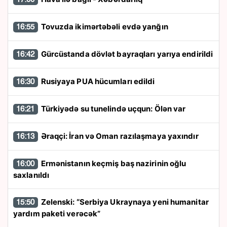
Tovuzda ikimərtəbəli evdə yanğın
16:55
Gürcüstanda dövlət bayraqları yarıya endirildi
16:42
Rusiyaya PUA hücumları edildi
16:30
Türkiyədə su tunelində uçqun: Ölən var
16:21
Əraqçi: İran və Oman razılaşmaya yaxındır
16:13
Ermənistanın keçmiş baş nazirinin oğlu
16:00
saxlanıldı
Zelenski: “Serbiya Ukraynaya yeni humanitar
15:50
yardım paketi verəcək”