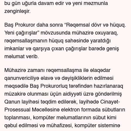
bu gün uğurla davam edir və yeni məzmunla
zənginləşir.
Baş Prokuror daha sonra “Rəqəmsal dövr və hüquq.
Yeni çağırışlar” mövzusunda mühazirə oxuyaraq,
rəqəmsallaşmanın hüquq sahəsində yaratdığı
imkanlar və qarşıya çıxan çağırışlar barədə geniş
məlumat verib.
Mühazirə zamanı rəqəmsallaşma ilə əlaqədar
qanunvericiliyə əlavə və dəyişikliklərin edilməsi
məqsədilə Baş Prokurorluq tərəfindən hazırlanaraq
müzakirə olunması üçün aidiyyəti üzrə göndərilmiş
Qanun layihəsi təqdim edilərək, layihədə Cinayət-
Prosessual Məcəlləsinə elektron formada sübutların
toplanması, kompüter məlumatlarının sübut kimi
qəbul edilməsi və mühafizəsi, kompüter sisteminə