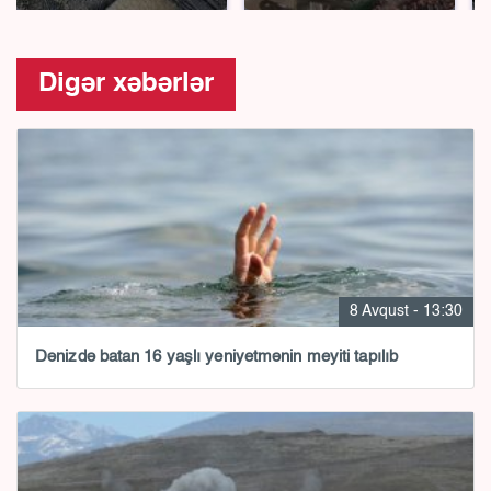
Digər xəbərlər
8 Avqust - 13:30
Dənizdə batan 16 yaşlı yeniyetmənin meyiti tapılıb