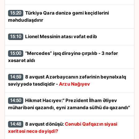
Türkiyə Qara dənizə gəmi keçidlərini
15:20
məhdudlaşdırır
Lionel Messinin atası vəfat edib
15:10
“Mercedes” işıq dirəyinə çırpılıb - 3 nəfər
15:00
xəsarət aldı
8 avqust Azərbaycanın zəfərinin beynəlxalq
14:59
səviyyədə təsdiqidir -
Arzu Nağıyev
Hikmət Hacıyev:" Prezident İlham Əliyev
14:50
müharibəni qazandı, eyni zamanda sülhü də qazandı"
8 avqust dönüşü:
Cənubi Qafqazın siyasi
14:48
xəritəsi necə dəyişdi?