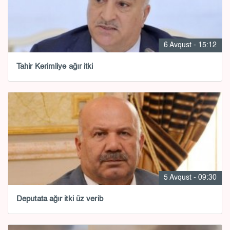
6 Avqust - 15:12
Tahir Kərimliyə ağır itki
5 Avqust - 09:30
Deputata ağır itki üz verib