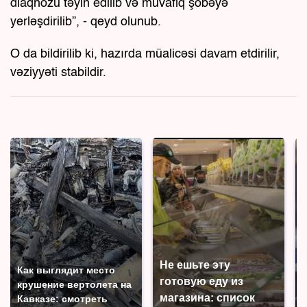
diaqnozu təyin edilib və müvafiq şöbəyə
yerləşdirilib”, - qeyd olunub.
O da bildirilib ki, hazırda müalicəsi davam etdirilir,
vəziyyəti stabildir.
Не ешьте эту
Как выглядит место
готовую еду из
крушение вертолета на
магазина: список
Кавказе: смотреть