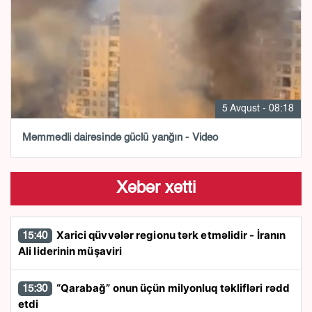
5 Avqust - 08:18
Məmmədli dairəsində güclü yanğın - Video
Xəbər xətti
Xarici qüvvələr regionu tərk etməlidir - İranın
15:40
Ali liderinin müşaviri
“Qarabağ” onun üçün milyonluq təklifləri rədd
15:30
etdi