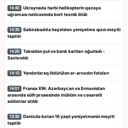
Ukraynada hərbi helikopterin qəzaya
14:40
uğraması nəticəsində bort texnik ölüb
Sabirabadda həyətdən yeniyetmə qızın meyiti
14:30
tapıldı
Taksidən pul və bank kartları oğurladı -
14:20
Saxlanıldı
Yandırılaraq öldürülən ər-arvadın fotoları
14:10
Fransa XİN: Azərbaycan və Ermənistan
14:01
arasında sülh prosesində mühüm və cəsarətli
addımlar atılıb
Dənizdə batan 16 yaşlı yeniyetmənin meyiti
13:30
tapılıb