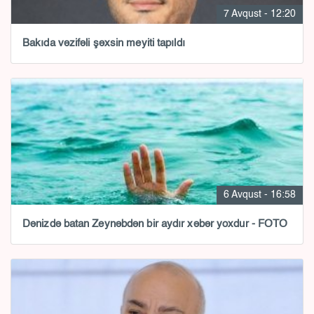
7 Avqust - 12:20
Bakıda vəzifəli şəxsin meyiti tapıldı
6 Avqust - 16:58
Dənizdə batan Zeynəbdən bir aydır xəbər yoxdur - FOTO