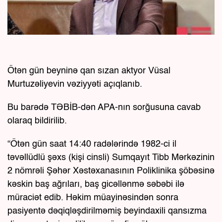
Ötən gün beyninə qan sızan aktyor Vüsal
Murtuzəliyevin vəziyyəti açıqlanıb.
Bu barədə TƏBİB-dən APA-nın sorğusuna cavab
olaraq bildirilib.
“Ötən gün saat 14:40 radələrində 1982-ci il
təvəllüdlü şəxs (kişi cinsli) Sumqayıt Tibb Mərkəzinin
2 nömrəli Şəhər Xəstəxanasının Poliklinika şöbəsinə
kəskin baş ağrıları, baş gicəllənmə səbəbi ilə
müraciət edib. Həkim müayinəsindən sonra
pasiyentə dəqiqləşdirilməmiş beyindaxili qansızma