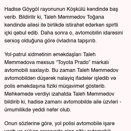
Hadisə Göygöl rayonunun Köşkülü kəndində baş
verib. Bildirilir ki, Taleh Məmmədov Toğana
kəndində ailəsi ilə birlikdə istirahət edərkən spirtli
içki qəbul edib. Daha sonra o, avtomobilin idarəsini
sərxoş olduğuna görə övladına tapşırıb.
Yol-patrul xidmətinin əməkdaşları Taleh
Məmmədova məxsus “Toyota Prado” markalı
avtomobili saxlayıb. Bu zaman Taleh Məmmədov
avtomobildən düşərək nalayiq ifadələr işlədib və
polis əməkdaşına fiziki müqavimət göstərib.
Məhkəmədə verdiyi izahatda Taleh Məmmədov
bildirib ki, hadisə zamanı avtomobildə ailə üzvləri -
ümumilikdə yeddi nəfər olub.
Onun sözlərinə görə, yol polisi avtomobilə işarə