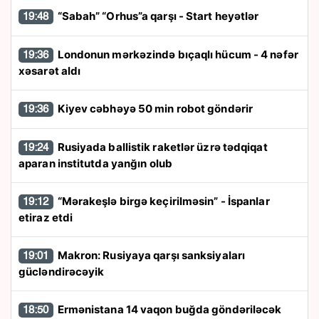
“Sabah” “Orhus”a qarşı - Start heyətlər
19:48
Londonun mərkəzində bıçaqlı hücum - 4 nəfər
19:36
xəsarət aldı
Kiyev cəbhəyə 50 min robot göndərir
19:36
Rusiyada ballistik raketlər üzrə tədqiqat
19:24
aparan institutda yanğın olub
“Mərakeşlə birgə keçirilməsin” - İspanlar
19:12
etiraz etdi
Makron: Rusiyaya qarşı sanksiyaları
19:01
gücləndirəcəyik
Ermənistana 14 vaqon buğda göndəriləcək
18:50