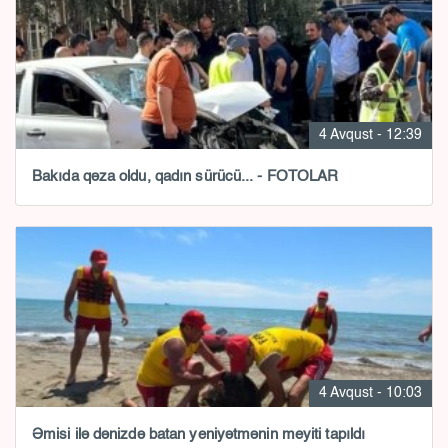
4 Avqust - 12:39
Bakıda qəza oldu, qadın sürücü... - FOTOLAR
4 Avqust - 10:03
Əmisi ilə dənizdə batan yeniyətmənin meyiti tapıldı