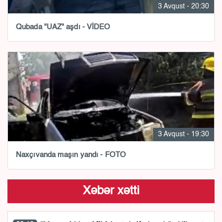
3 Avqust - 20:30
Qubada "UAZ" aşdı - VİDEO
3 Avqust - 19:30
Naxçıvanda maşın yandı - FOTO
Xəbər xətti