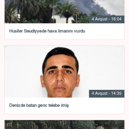
4 Avqust - 16:04
Husilər Səudiyyədə hava limanını vurdu
4 Avqust - 14:35
Dənizdə batan gənc tələbə imiş