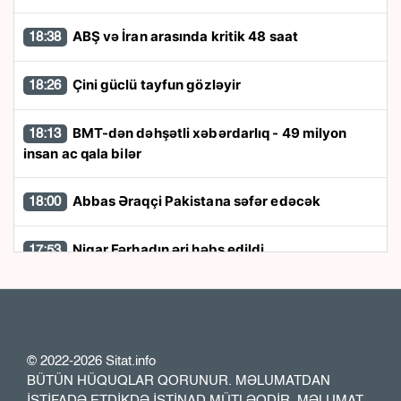
ABŞ və İran arasında kritik 48 saat
18:38
Çini güclü tayfun gözləyir
18:26
BMT-dən dəhşətli xəbərdarlıq - 49 milyon
18:13
insan ac qala bilər
Abbas Əraqçi Pakistana səfər edəcək
18:00
Nigar Fərhadın əri həbs edildi
17:53
Kart limitləri ilə bağlı yenilik: Bir il ərzində 20
17:48
min manat...
© 2022-2026 Sitat.info
“Patriot” raketləri ilə bağlı rədd cavabı aldı
17:36
BÜTÜN HÜQUQLAR QORUNUR. MƏLUMATDAN
İSTİFADƏ ETDİKDƏ İSTİNAD MÜTLƏQDİR. MƏLUMAT