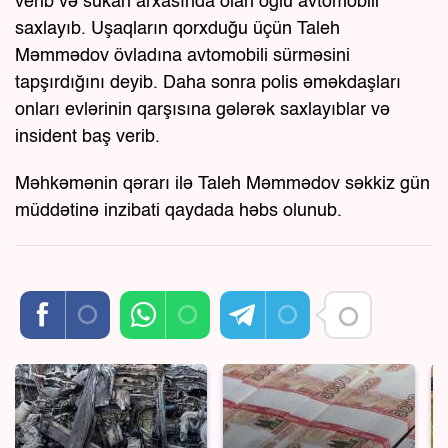
verib və sükan arxasında olan oğlu avtomobili
saxlayıb. Uşaqların qorxduğu üçün Taleh
Məmmədov övladına avtomobili sürməsini
tapşırdığını deyib. Daha sonra polis əməkdaşları
onları evlərinin qarşısına gələrək saxlayıblar və
insident baş verib.
Məhkəmənin qərarı ilə Taleh Məmmədov səkkiz gün
müddətinə inzibati qaydada həbs olunub.