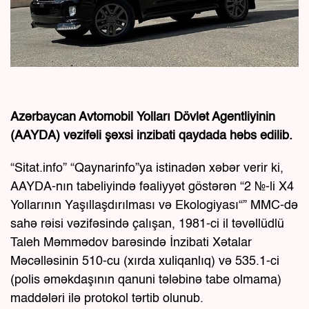
Azərbaycan Avtomobil Yolları Dövlət Agentliyinin
(AAYDA) vəzifəli şəxsi inzibati qaydada həbs edilib.
“Sitat.info” “Qaynarinfo”ya istinadən xəbər verir ki,
AAYDA-nın tabeliyində fəaliyyət göstərən “2 №-li X4
Yollarının Yaşıllaşdırılması və Ekologiyası“” MMC-də
sahə rəisi vəzifəsində çalışan, 1981-ci il təvəllüdlü
Taleh Məmmədov barəsində İnzibati Xətalar
Məcəlləsinin 510-cu (xırda xuliqanlıq) və 535.1-ci
(polis əməkdaşının qanuni tələbinə tabe olmama)
maddələri ilə protokol tərtib olunub.