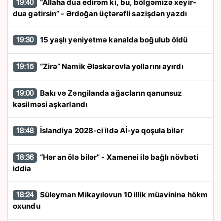
“Allaha dua edirəm ki, bu, bölgəmizə xeyir-
19:40
dua gətirsin” - Ərdoğan üçtərəfli sazişdən yazdı
15 yaşlı yeniyetmə kanalda boğulub öldü
19:30
“Zirə” Namik Ələskərovla yollarını ayırdı
19:15
Bakı və Zəngilanda ağacların qanunsuz
19:00
kəsilməsi aşkarlandı
İslandiya 2028-ci ildə Aİ-yə qoşula bilər
18:48
“Hər an ölə bilər” - Xamenei ilə bağlı növbəti
18:36
iddia
Süleyman Mikayılovun 10 illik müavininə hökm
18:24
oxundu