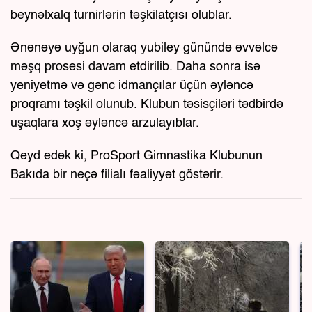
beynəlxalq turnirlərin təşkilatçısı olublar.
Ənənəyə uyğun olaraq yubiley günündə əvvəlcə
məşq prosesi davam etdirilib. Daha sonra isə
yeniyetmə və gənc idmançılar üçün əyləncə
proqramı təşkil olunub. Klubun təsisçiləri tədbirdə
uşaqlara xoş əyləncə arzulayıblar.
Qeyd edək ki, ProSport Gimnastika Klubunun
Bakıda bir neçə filialı fəaliyyət göstərir.