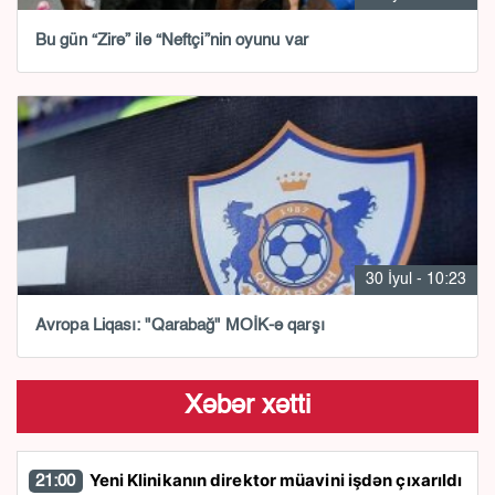
Bu gün “Zirə” ilə “Neftçi”nin oyunu var
30 İyul - 10:23
Avropa Liqası: "Qarabağ" MOİK-ə qarşı
Xəbər xətti
Yeni Klinikanın direktor müavini işdən çıxarıldı
21:00