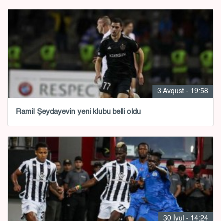
3 Avqust - 19:58
Ramil Şeydayevin yeni klubu bəlli oldu
30 İyul - 14:24