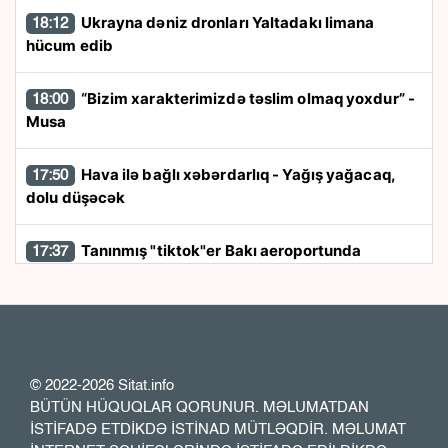
Ukrayna dəniz dronları Yaltadakı limana
18:12
hücum edib
“Bizim xarakterimizdə təslim olmaq yoxdur” -
18:00
Musa
Hava ilə bağlı xəbərdarlıq - Yağış yağacaq,
17:50
dolu düşəcək
Tanınmış "tiktok"er Bakı aeroportunda
17:37
saxlanıldı
Rayonlarda güclü külək əsəcək - Xəbərdarlıq
17:26
Özəl bağçalarla maliyyələşmə müsabiqəsi
17:13
© 2022-2026 Sitat.info
müzakirə olundu
BÜTÜN HÜQUQLAR QORUNUR. MƏLUMATDAN
İSTİFADƏ ETDİKDƏ İSTİNAD MÜTLƏQDİR. MƏLUMAT