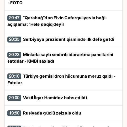
- FOTO
“Qarabağ”dan Elvin Cəfərquliyevlə bağlı
20:47
açıqlama: “Hələ dəqiq deyil
Serbiyaya prezident qismində ilk dəfə getdi
20:35
Minlərlə saytı sındırıb idarəetmə panellərini
20:23
satdılar - KMBİ saxladı
Türkiyə gəmisi dron hücumuna məruz qaldı -
20:10
Fotolar
Vəkil İlqar Həmidov həbs edildi
20:00
Rusiyada güclü zəlzələ oldu
19:50