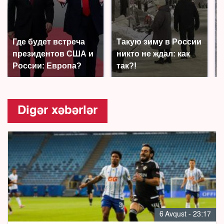
Где будет встреча
Такую зиму в России
президентов США и
никто не ждал: как
России: Европа?
так?!
Digər xəbərlər
6 Avqust - 23:17