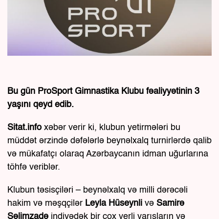
Bu gün ProSport Gimnastika Klubu fəaliyyətinin 3
yaşını qeyd edib.
Sitat.info
xəbər verir ki, klubun yetirmələri bu
müddət ərzində dəfələrlə beynəlxalq turnirlərdə qalib
və mükafatçı olaraq Azərbaycanın idman uğurlarına
töhfə veriblər.
Klubun təsisçiləri – beynəlxalq və milli dərəcəli
hakim və məşqçilər
Leyla Hüseynli
və
Samirə
Səlimzadə
indiyədək bir çox yerli yarışların və