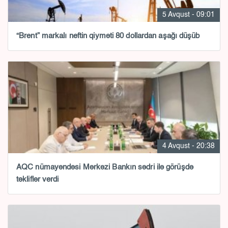
5 Avqust - 09:01
“Brent” markalı neftin qiyməti 80 dollardan aşağı düşüb
4 Avqust - 20:38
AQC nümayəndəsi Mərkəzi Bankın sədri ilə görüşdə
təkliflər verdi