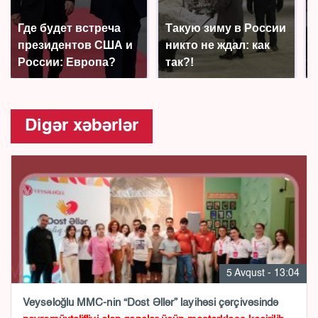
Где будет встреча
Такую зиму в России
президентов США и
никто не ждал: как
России: Европа?
так?!
Digər xəbərlər
5 Avqust - 13:04
Veysəloğlu MMC-nin “Dost Əllər” layihəsi çərçivəsində