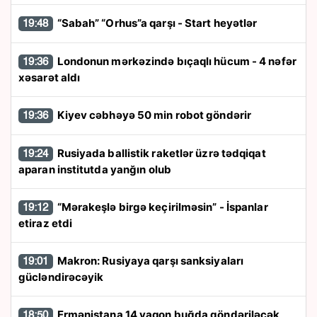
“Sabah” “Orhus”a qarşı - Start heyətlər
19:48
Londonun mərkəzində bıçaqlı hücum - 4 nəfər
19:36
xəsarət aldı
Kiyev cəbhəyə 50 min robot göndərir
19:36
Rusiyada ballistik raketlər üzrə tədqiqat
19:24
aparan institutda yanğın olub
“Mərakeşlə birgə keçirilməsin” - İspanlar
19:12
etiraz etdi
Makron: Rusiyaya qarşı sanksiyaları
19:01
gücləndirəcəyik
Ermənistana 14 vaqon buğda göndəriləcək
18:50