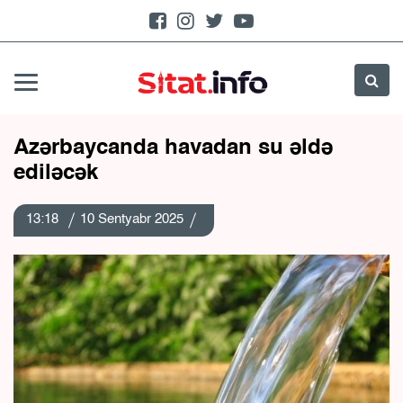
Azərbaycanda havadan su əldə
ediləcək
13:18
10 Sentyabr 2025