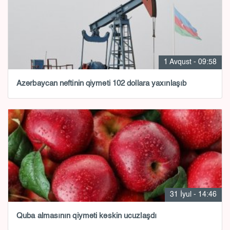
1 Avqust - 09:58
Azərbaycan neftinin qiyməti 102 dollara yaxınlaşıb
31 İyul - 14:46
Quba almasının qiyməti kəskin ucuzlaşdı