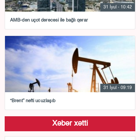
31 İyul - 10:42
AMB-dən uçot dərəcəsi ilə bağlı qərar
31 İyul - 09:19
“Brent” nefti ucuzlaşıb
Xəbər xətti