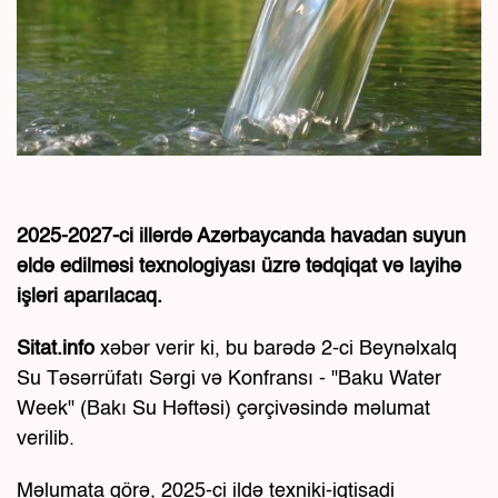
2025-2027-ci illərdə Azərbaycanda havadan suyun
əldə edilməsi texnologiyası üzrə tədqiqat və layihə
işləri aparılacaq.
Sitat.info
xəbər verir ki, bu barədə 2-ci Beynəlxalq
Su Təsərrüfatı Sərgi və Konfransı - "Baku Water
Week" (Bakı Su Həftəsi) çərçivəsində məlumat
verilib.
Məlumata görə, 2025-ci ildə texniki-iqtisadi