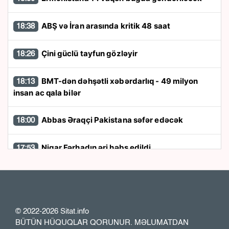
ABŞ və İran arasında kritik 48 saat
18:38
Çini güclü tayfun gözləyir
18:26
BMT-dən dəhşətli xəbərdarlıq - 49 milyon
18:13
insan ac qala bilər
Abbas Əraqçi Pakistana səfər edəcək
18:00
Nigar Fərhadın əri həbs edildi
17:53
Kart limitləri ilə bağlı yenilik: Bir il ərzində 20
17:48
min manat...
© 2022-2026 Sitat.info
“Patriot” raketləri ilə bağlı rədd cavabı aldı
17:36
BÜTÜN HÜQUQLAR QORUNUR. MƏLUMATDAN