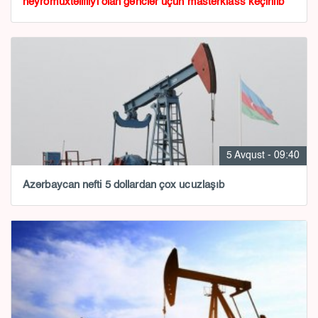
neyromüxtəlifliyi olan gənclər üçün masterklass keçirilib
5 Avqust - 09:40
Azərbaycan nefti 5 dollardan çox ucuzlaşıb