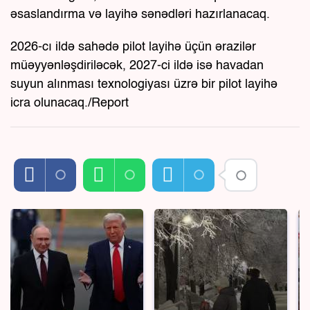
əsaslandırma və layihə sənədləri hazırlanacaq.
2026-cı ildə sahədə pilot layihə üçün ərazilər
müəyyənləşdiriləcək, 2027-ci ildə isə havadan
suyun alınması texnologiyası üzrə bir pilot layihə
icra olunacaq./Report