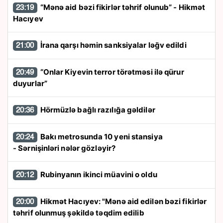
“Mənə aid bəzi fikirlər təhrif olunub” - Hikmət
23:19
Hacıyev
İrana qarşı həmin sanksiyalar ləğv edildi
21:00
“Onlar Kiyevin terror törətməsi ilə qürur
20:49
duyurlar”
Hörmüzlə bağlı razılığa gəldilər
20:36
Bakı metrosunda 10 yeni stansiya
20:24
- Sərnişinləri nələr gözləyir?
Rubinyanın ikinci müavini o oldu
20:12
Hikmət Hacıyev: "Mənə aid edilən bəzi fikirlər
20:00
təhrif olunmuş şəkildə təqdim edilib