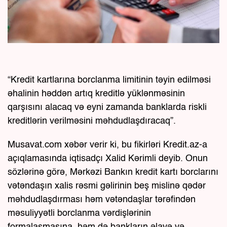
“Kredit kartlarına borclanma limitinin təyin edilməsi
əhalinin həddən artıq kreditlə yüklənməsinin
qarşısını alacaq və eyni zamanda banklarda riskli
kreditlərin verilməsini məhdudlaşdıracaq”.
Musavat.com xəbər verir ki, bu fikirləri Kredit.az-a
açıqlamasında iqtisadçı Xalid Kərimli deyib. Onun
sözlərinə görə, Mərkəzi Bankın kredit kartı borclarını
vətəndaşın xalis rəsmi gəlirinin beş mislinə qədər
məhdudlaşdırması həm vətəndaşlar tərəfindən
məsuliyyətli borclanma vərdişlərinin