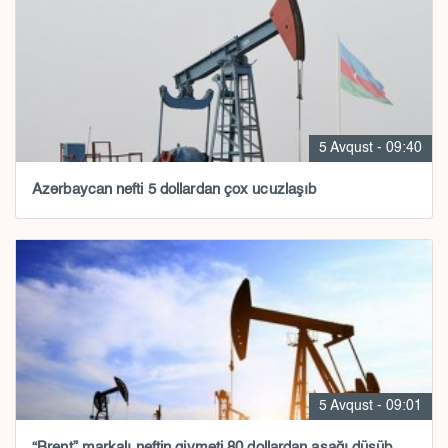
5 Avqust - 09:40
Azərbaycan nefti 5 dollardan çox ucuzlaşıb
5 Avqust - 09:01
“Brent” markalı neftin qiyməti 80 dollardan aşağı düşüb