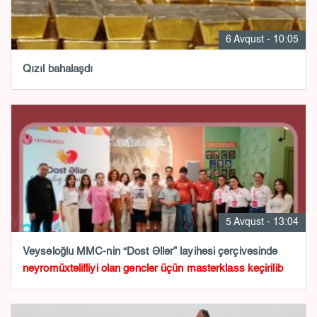
6 Avqust - 10:05
Qızıl bahalaşdı
5 Avqust - 13:04
Veysəloğlu MMC-nin “Dost Əllər” layihəsi çərçivəsində
neyromüxtəlifliyi olan gənclər üçün masterklass keçirilib