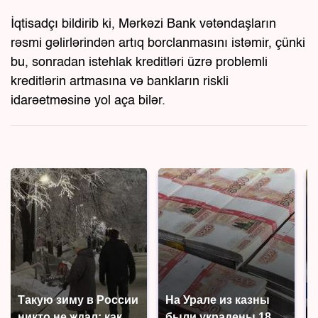
İqtisadçı bildirib ki, Mərkəzi Bank vətəndaşların
rəsmi gəlirlərindən artıq borclanmasını istəmir, çünki
bu, sonradan istehlak kreditləri üzrə problemli
kreditlərin artmasına və bankların riskli
idarəetməsinə yol aça bilər.
Такую зиму в России
На Урале из казны
никто не ждал: как
были украдены 18