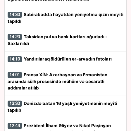
Sabirabadda həyətdən yeniyetmə qızın meyiti
14:30
tapıldı
Taksidən pul və bank kartları oğurladı -
14:20
Saxlanıldı
Yandırılaraq öldürülən ər-arvadın fotoları
14:10
Fransa XİN: Azərbaycan və Ermənistan
14:01
arasında sülh prosesində mühüm və cəsarətli
addımlar atılıb
Dənizdə batan 16 yaşlı yeniyetmənin meyiti
13:30
tapılıb
Prezident İlham Əliyev və Nikol Paşinyan
12:43