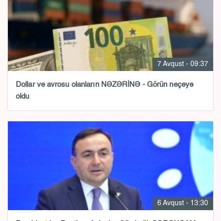
7 Avqust - 09:37
Dollar və avrosu olanların NƏZƏRİNƏ - Görün neçəyə
oldu
6 Avqust - 13:30