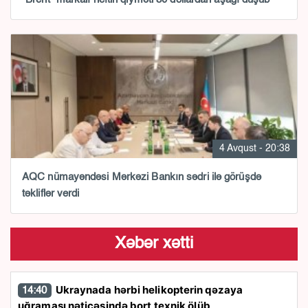
4 Avqust - 20:38
AQC nümayəndəsi Mərkəzi Bankın sədri ilə görüşdə
təkliflər verdi
Xəbər xətti
Ukraynada hərbi helikopterin qəzaya
14:40
uğraması nəticəsində bort texnik ölüb