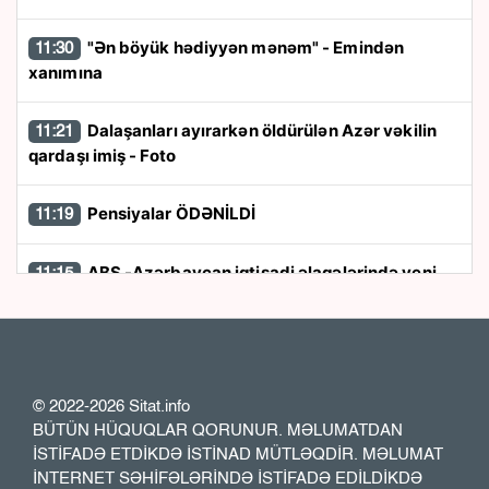
"Ən böyük hədiyyən mənəm" - Emindən
11:30
xanımına
Dalaşanları ayırarkən öldürülən Azər vəkilin
11:21
qardaşı imiş - Foto
Pensiyalar ÖDƏNİLDİ
11:19
ABŞ -Azərbaycan iqtisadi əlaqələrində yeni
11:15
mərhələ:
7,5 milyard dollarlıq sazişlər nə vəd edir?
Təbii qazın qiyməti bahalaşdı
11:02
© 2022-2026 Sitat.info
İranda zəlzələ olub
11:00
BÜTÜN HÜQUQLAR QORUNUR. MƏLUMATDAN
İSTİFADƏ ETDİKDƏ İSTİNAD MÜTLƏQDİR. MƏLUMAT
Yaşasaydı, 35 yaşı olacaqdı…
10:49
İNTERNET SƏHİFƏLƏRİNDƏ İSTİFADƏ EDİLDİKDƏ