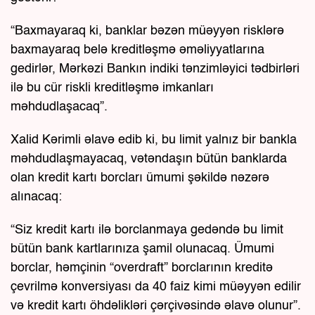
“Baxmayaraq ki, banklar bəzən müəyyən risklərə
baxmayaraq belə kreditləşmə əməliyyatlarına
gedirlər, Mərkəzi Bankın indiki tənzimləyici tədbirləri
ilə bu cür riskli kreditləşmə imkanları
məhdudlaşacaq”.
Xalid Kərimli əlavə edib ki, bu limit yalnız bir bankla
məhdudlaşmayacaq, vətəndaşın bütün banklarda
olan kredit kartı borcları ümumi şəkildə nəzərə
alınacaq:
“Siz kredit kartı ilə borclanmaya gedəndə bu limit
bütün bank kartlarınıza şamil olunacaq. Ümumi
borclar, həmçinin “overdraft” borclarının kreditə
çevrilmə konversiyası da 40 faiz kimi müəyyən edilir
və kredit kartı öhdəlikləri çərçivəsində əlavə olunur”.