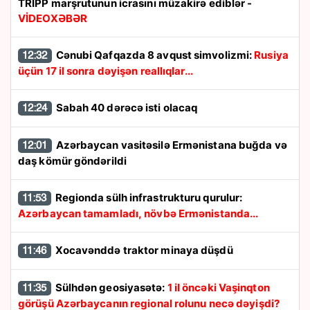
TRIPP marşrutunun icrasını müzakirə ediblər -
VİDEOXƏBƏR
Cənubi Qafqazda 8 avqust simvolizmi:
Rusiya
12:32
üçün 17 il sonra dəyişən reallıqlar...
Sabah 40 dərəcə isti olacaq
12:24
Azərbaycan vasitəsilə Ermənistana buğda və
12:01
daş kömür göndərildi
Regionda sülh infrastrukturu qurulur:
11:53
Azərbaycan tamamladı, növbə Ermənistanda...
Xocavənddə traktor minaya düşdü
11:46
Sülhdən geosiyasətə:
1 il öncəki Vaşinqton
11:35
görüşü Azərbaycanın regional rolunu necə dəyişdi?