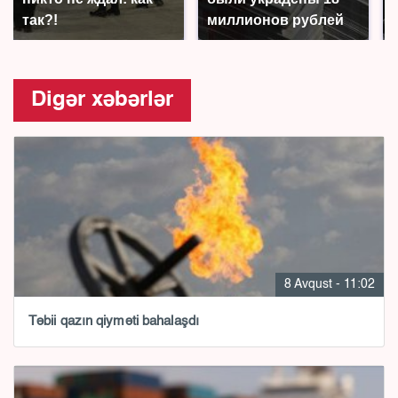
так?!
миллионов рублей
Digər xəbərlər
8 Avqust - 11:02
Təbii qazın qiyməti bahalaşdı