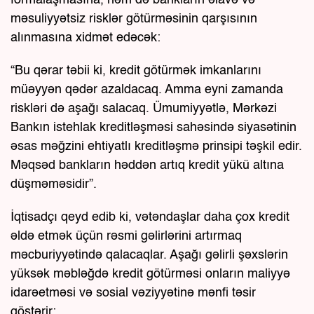
formalaşmasına, həm də bankların əlavə və
məsuliyyətsiz risklər götürməsinin qarşısının
alınmasına xidmət edəcək:
“Bu qərar təbii ki, kredit götürmək imkanlarını
müəyyən qədər azaldacaq. Amma eyni zamanda
riskləri də aşağı salacaq. Ümumiyyətlə, Mərkəzi
Bankın istehlak kreditləşməsi sahəsində siyasətinin
əsas məğzini ehtiyatlı kreditləşmə prinsipi təşkil edir.
Məqsəd bankların həddən artıq kredit yükü altına
düşməməsidir”.
İqtisadçı qeyd edib ki, vətəndaşlar daha çox kredit
əldə etmək üçün rəsmi gəlirlərini artırmaq
məcburiyyətində qalacaqlar. Aşağı gəlirli şəxslərin
yüksək məbləğdə kredit götürməsi onların maliyyə
idarəetməsi və sosial vəziyyətinə mənfi təsir
göstərir: