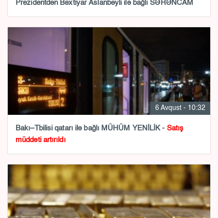
Prezidentdən Bəxtiyar Aslanbəyli ilə bağlı SƏRƏNCAM
6 Avqust - 10:32
Bakı–Tbilisi qatarı ilə bağlı MÜHÜM YENİLİK -
Satış
müddəti artırıldı