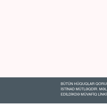
BÜTÜN HÜQUQLAR QORUN
İSTİNAD MÜTLƏQDİR. MƏ
EDİLDİKDƏ MÜVAFİQ LİNK