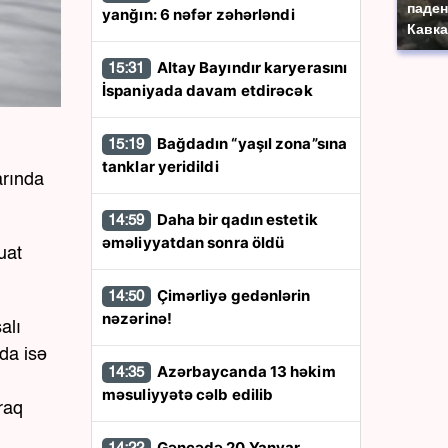
паден
yanğın: 6 nəfər zəhərləndi
Кавка
Altay Bayındır karyerasını
15:31
İspaniyada davam etdirəcək
Bağdadın “yaşıl zona”sına
15:19
tanklar yeridildi
arında
Daha bir qadın estetik
14:59
əməliyyatdan sonra öldü
uat
Çimərliyə gedənlərin
14:50
nəzərinə!
alı
da isə
Azərbaycanda 13 həkim
14:35
məsuliyyətə cəlb edilib
raq
Gəncədə 20 Yanvar