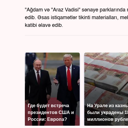
"Ağdam və "Araz Vadisi" sənaye parklarında 
edib. Əsas istiqamətlər tikinti materialları, m
katibi əlavə edib.
Где будет встреча
На Урале из казн
президентов США и
были украдены 1
России: Европа?
миллионов рубл