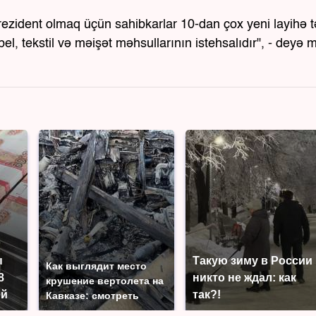
rezident olmaq üçün sahibkarlar 10-dan çox yeni layihə 
ebel, tekstil və məişət məhsullarının istehsalıdır", - deyə 
ы
Такую зиму в России
Как выглядит место
8
никто не ждал: как
крушение вертолета на
ей
так?!
Кавказе: смотреть