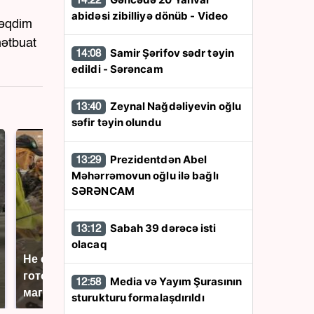
14:22
abidəsi zibilliyə dönüb - Video
təqdim
mətbuat
Samir Şərifov sədr təyin
14:08
edildi - Sərəncam
Zeynal Nağdəliyevin oğlu
13:40
səfir təyin olundu
Prezidentdən Abel
13:29
Məhərrəmovun oğlu ilə bağlı
SƏRƏNCAM
Sabah 39 dərəcə isti
13:12
olacaq
Не ешьте эту
В ОАЭ произошло
готовую еду из
жестокое убийство
Media və Yayım Şurasının
12:58
магазина: список
криптомиллионера
sturukturu formalaşdırıldı