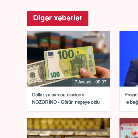
Digər xəbərlər
7 Avqust - 09:37
Dollar və avrosu olanların
Prezid
NƏZƏRİNƏ - Görün neçəyə oldu
ilə b