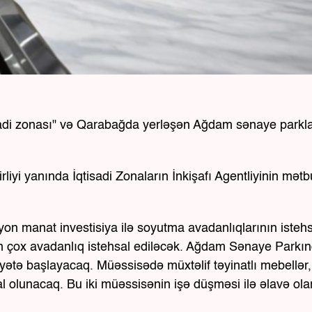
sadi zonası" və Qarabağda yerləşən Ağdam sənaye parkl
irliyi yanında İqtisadi Zonaların İnkişafı Agentliyinin mətb
yon manat investisiya ilə soyutma avadanlıqlarının istehs
n çox avadanlıq istehsal ediləcək. Ağdam Sənaye Parkın
yətə başlayacaq. Müəssisədə müxtəlif təyinatlı mebellər,
l olunacaq. Bu iki müəssisənin işə düşməsi ilə əlavə ola