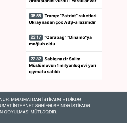
Ərəbistanını vurdu - Yaralılar var
Tramp: “Patriot” raketləri
08:55
Ukraynadan çox ABŞ-a lazımdır
"Qarabağ" "Dinamo"ya
23:17
məğlub oldu
Sabiq nazir Səlim
22:32
Müslümovun 1 milyonluq evi yarı
qiymətə satıldı
Səidə Bəkirqızına qarşı
22:01
məhkəmə - Qərar açıqlandı
UR. MƏLUMATDAN İSTİFADƏ ETDİKDƏ
LUMAT İNTERNET SƏHİFƏLƏRİNDƏ İSTİFADƏ
Motosikletlə “Mercedes”
20:40
İN QOYULMASI MÜTLƏQDİR.
toqquşdu - Kuryer xəsarət aldı