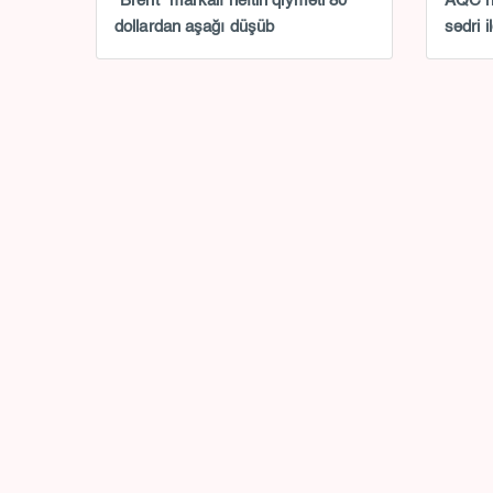
“Brent” markalı neftin qiyməti 80
AQC n
dollardan aşağı düşüb
sədri i