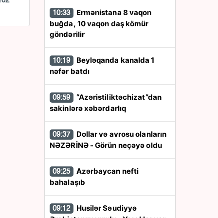
102
Ermənistana 8 vaqon
10:33
buğda, 10 vaqon daş kömür
göndərilir
Beyləqanda kanalda 1
10:19
nəfər batdı
“Azəristiliktəchizat”dan
09:59
sakinlərə xəbərdarlıq
Dollar və avrosu olanların
09:37
NƏZƏRİNƏ - Görün neçəyə oldu
Azərbaycan nefti
09:25
bahalaşıb
Husilər Səudiyyə
09:12