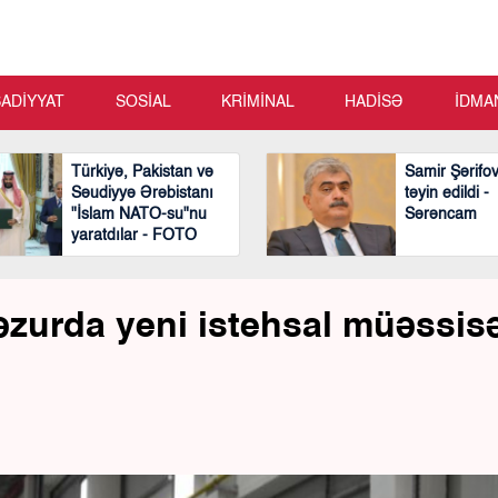
SADİYYAT
SOSİAL
KRİMİNAL
HADİSƏ
İDMA
Türkiyə, Pakistan və
Samir Şərifo
Səudiyyə Ərəbistanı
təyin edildi -
"İslam NATO-su"nu
Sərəncam
yaratdılar - FOTO
zurda yeni istehsal müəssisə