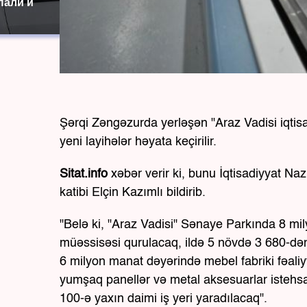
пали и
Şərqi Zəngəzurda yerləşən "Araz Vadisi iqti
yeni layihələr həyata keçirilir.
Sitat.info
xəbər verir ki, bunu İqtisadiyyat Naz
katibi Elçin Kazımlı bildirib.
"Belə ki, "Araz Vadisi" Sənaye Parkında 8 mil
müəssisəsi qurulacaq, ildə 5 növdə 3 680-də
6 milyon manat dəyərində mebel fabriki fəaliy
yumşaq panellər və metal aksesuarlar istehsa
100-ə yaxın daimi iş yeri yaradılacaq".