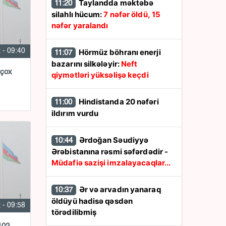
Taylandda məktəbə
11:20
silahlı hücum:
7 nəfər öldü, 15
nəfər yaralandı
Hörmüz böhranı enerji
 - 09:40
11:07
bazarını silkələyir:
Neft
 çox
qiymətləri yüksəlişə keçdi
Hindistanda 20 nəfəri
11:00
ildırım vurdu
Ərdoğan Səudiyyə
10:44
Ərəbistanına rəsmi səfərdədir -
Müdafiə sazişi imzalayacaqlar...
Ər və arvadın yanaraq
10:37
öldüyü hadisə qəsdən
 - 09:58
törədilibmiş