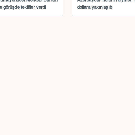
ümayəndəsi Mərkəzi Bankın
Azərbaycan neftinin qiyməti 
lə görüşdə təkliflər verdi
dollara yaxınlaşıb