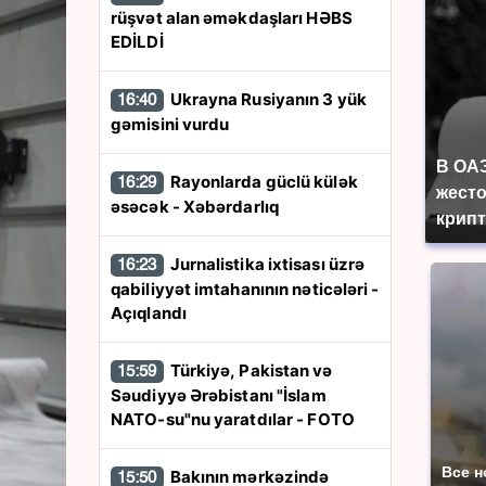
rüşvət alan əməkdaşları HƏBS
EDİLDİ
Ukrayna Rusiyanın 3 yük
16:40
gəmisini vurdu
В ОА
Rayonlarda güclü külək
16:29
жесто
əsəcək - Xəbərdarlıq
крип
Jurnalistika ixtisası üzrə
16:23
qabiliyyət imtahanının nəticələri -
Açıqlandı
Türkiyə, Pakistan və
15:59
Səudiyyə Ərəbistanı "İslam
NATO-su"nu yaratdılar - FOTO
Все н
Bakının mərkəzində
15:50