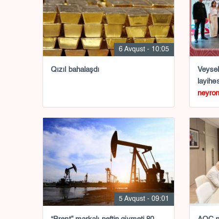
6 Avqust - 10:05
Qızıl bahalaşdı
Veysəl
layihə
neyrom
master
5 Avqust - 09:01