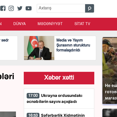
N
DÜNYA
MƏDƏNİYYƏT
SİTAT TV
v sədr
Media və Yayım
Şurasının sturukturu
formalaşdırıldı
ləri
Xəbər xətti
Не еш
готов
Ukrayna ordusundakı
17:00
магаз
əcnəbilərin sayını açıqladı
Səfərbərlik Xidmətinin
16:53