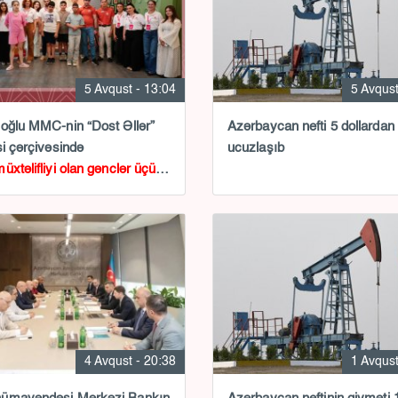
5 Avqust - 13:04
5 Avqust
oğlu MMC-nin “Dost Əllər”
Azərbaycan nefti 5 dollardan
si çərçivəsində
ucuzlaşıb
üxtəlifliyi olan gənclər üçün
klass keçirilib
4 Avqust - 20:38
1 Avqust