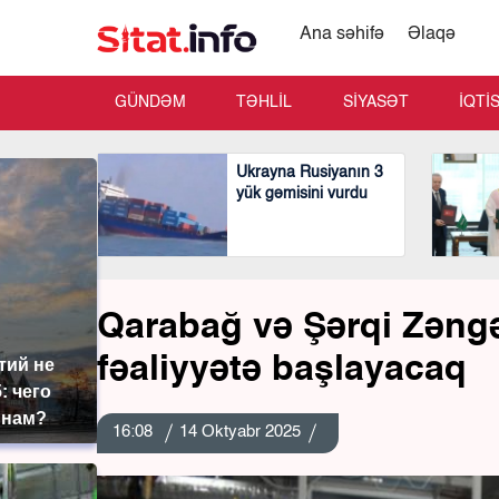
Ana səhifə
Əlaqə
GÜNDƏM
TƏHLİL
SİYASƏT
İQTİ
Ukrayna Rusiyanın 3
yük gəmisini vurdu
Qarabağ və Şərqi Zəngə
fəaliyyətə başlayacaq
тий не
: чего
 нам?
16:08
14 Oktyabr 2025