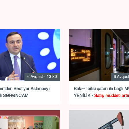
6 Avqust - 13:30
6 Avqust
entdən Bəxtiyar Aslanbəyli
Bakı–Tbilisi qatarı ilə bağl
ağlı SƏRƏNCAM
YENİLİK -
Satış müddəti artır