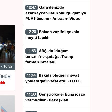
Qara dənizdə
12:47
azərbaycanlıların olduğu gəmiyə
PUA hücumu - Anbaan- Video
Bakıda vəzifəli şəxsin
12:20
meyiti tapıldı
ABŞ-də "doğum
11:53
turizmi"nə qadağa: Tramp
fərman imzaladı
 - 10:32
Bakıda bloqerin həyat
11:44
ı MÜHÜM
yoldaşı qəfil vəfat etdi - FOTO
ıldı
Qonşu ölkələr buna icazə
11:30
vermədilər - Pezeşkian