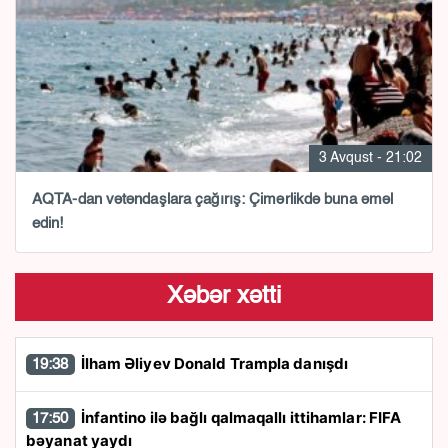
3 Avqust - 21:02
AQTA-dan vətəndaşlara çağırış: Çimərlikdə buna əməl
edin!
Xəbər xətti
İlham Əliyev Donald Trampla danışdı
19:38
İnfantino ilə bağlı qalmaqallı ittihamlar: FIFA
17:50
bəyanat yaydı