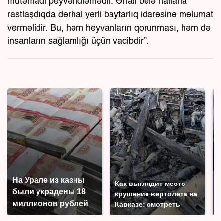
mütəmadi peyvəndləmədir. Əhali belə hallarla
rastlaşdıqda dərhal yerli baytarlıq idarəsinə məlumat
verməlidir. Bu, həm heyvanların qorunması, həm də
insanların sağlamlığı üçün vacibdir”.
На Урале из казны
Как выглядит место
были украдены 18
крушение вертолета на
миллионов рублей
Кавказе: смотреть