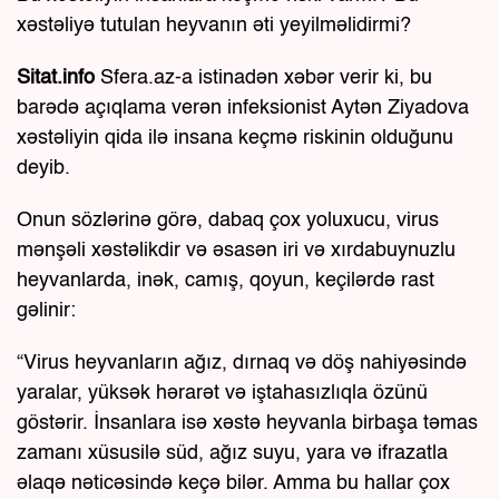
xəstəliyə tutulan heyvanın əti yeyilməlidirmi?
Sitat.info
Sfera.az-a istinadən xəbər verir ki, bu
barədə açıqlama verən infeksionist Aytən Ziyadova
xəstəliyin qida ilə insana keçmə riskinin olduğunu
deyib.
Onun sözlərinə görə, dabaq çox yoluxucu, virus
mənşəli xəstəlikdir və əsasən iri və xırdabuynuzlu
heyvanlarda, inək, camış, qoyun, keçilərdə rast
gəlinir:
“Virus heyvanların ağız, dırnaq və döş nahiyəsində
yaralar, yüksək hərarət və iştahasızlıqla özünü
göstərir. İnsanlara isə xəstə heyvanla birbaşa təmas
zamanı xüsusilə süd, ağız suyu, yara və ifrazatla
əlaqə nəticəsində keçə bilər. Amma bu hallar çox