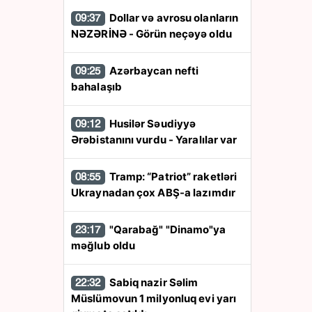
Dollar və avrosu olanların
09:37
NƏZƏRİNƏ - Görün neçəyə oldu
Azərbaycan nefti
09:25
bahalaşıb
Husilər Səudiyyə
09:12
Ərəbistanını vurdu - Yaralılar var
Tramp: “Patriot” raketləri
08:55
Ukraynadan çox ABŞ-a lazımdır
"Qarabağ" "Dinamo"ya
23:17
məğlub oldu
Sabiq nazir Səlim
22:32
Müslümovun 1 milyonluq evi yarı