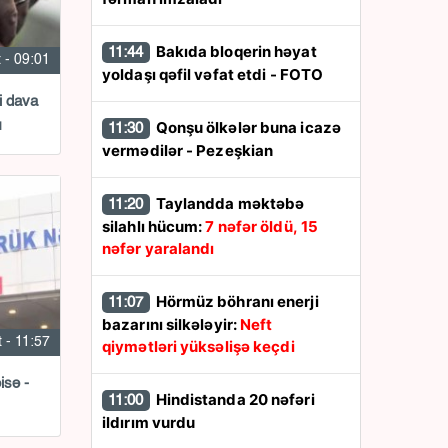
Bakıda bloqerin həyat
11:44
 - 09:01
yoldaşı qəfil vəfat etdi - FOTO
i dava
ı
Qonşu ölkələr buna icazə
11:30
vermədilər - Pezeşkian
Taylandda məktəbə
11:20
silahlı hücum:
7 nəfər öldü, 15
nəfər yaralandı
Hörmüz böhranı enerji
11:07
bazarını silkələyir:
Neft
 - 11:57
qiymətləri yüksəlişə keçdi
isə -
Hindistanda 20 nəfəri
11:00
ildırım vurdu