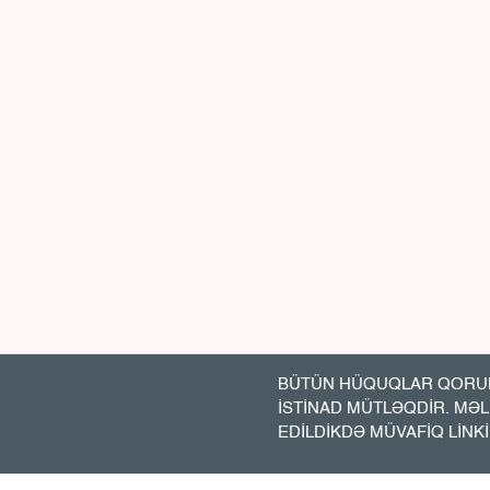
BÜTÜN HÜQUQLAR QORUN
İSTİNAD MÜTLƏQDİR. MƏ
EDİLDİKDƏ MÜVAFİQ LİNK