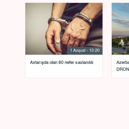
1 Avqust - 10:20
Axtarışda olan 80 nəfər saxlanıldı
Azərba
DRON