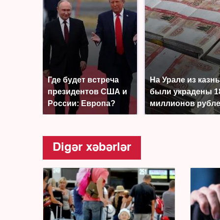
Где будет встреча
На Урале из казн
президентов США и
были украдены 1
России: Европа?
миллионов рубл
Digər xəbərlər