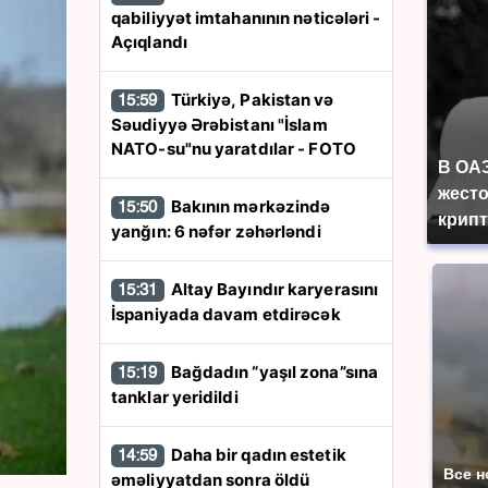
qabiliyyət imtahanının nəticələri -
Açıqlandı
Türkiyə, Pakistan və
15:59
Səudiyyə Ərəbistanı "İslam
NATO-su"nu yaratdılar - FOTO
В ОА
жесто
Bakının mərkəzində
15:50
крип
yanğın: 6 nəfər zəhərləndi
Altay Bayındır karyerasını
15:31
İspaniyada davam etdirəcək
Bağdadın “yaşıl zona”sına
15:19
tanklar yeridildi
Daha bir qadın estetik
14:59
Все н
əməliyyatdan sonra öldü