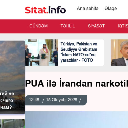
Ana səhifə
Əlaqə
GÜNDƏM
TƏHLİL
SİYASƏT
İQTİ
Türkiyə, Pakistan və
Səudiyyə Ərəbistanı
"İslam NATO-su"nu
yaratdılar - FOTO
PUA ilə İrandan narkoti
тий не
12:45
15 Oktyabr 2025
: чего
 нам?