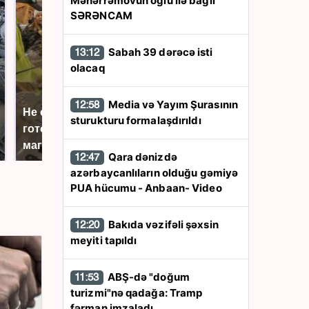
Məhərrəmovun oğlu ilə bağlı
SƏRƏNCAM
Sabah 39 dərəcə isti
13:12
olacaq
Media və Yayım Şurasının
12:58
Не ешьте эту
В ОАЭ произошло
sturukturu formalaşdırıldı
готовую еду из
жестокое убийство
магазина: список
криптомиллионера
Qara dənizdə
12:47
azərbaycanlıların olduğu gəmiyə
PUA hücumu - Anbaan- Video
Bakıda vəzifəli şəxsin
12:20
meyiti tapıldı
ABŞ-də "doğum
11:53
turizmi"nə qadağa: Tramp
fərman imzaladı