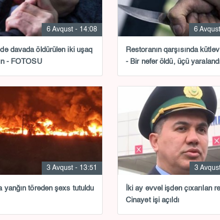
6 Avqust - 14:08
6 Avqust
ə davada öldürülən iki uşaq
Restoranın qarşısında kütləv
nın - FOTOSU
- Bir nəfər öldü, üçü yaraland
3 Avqust - 13:51
3 Avqust
 yanğın törədən şəxs tutuldu
İki ay əvvəl işdən çıxarılan rə
Cinayət işi açıldı