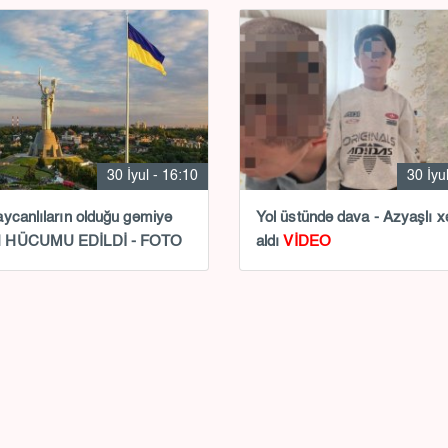
30 İyul - 16:10
30 İyu
ycanlıların olduğu gəmiyə
Yol üstündə dava - Azyaşlı x
 HÜCUMU EDİLDİ - FOTO
aldı
VİDEO