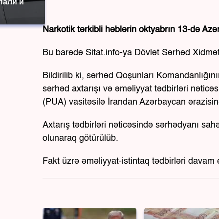
пали и
Narkotik tərkibli həblərin oktyabrın 13-də Azə
Bu barədə Sitat.info-ya Dövlət Sərhəd Xidmət
Bildirilib ki, sərhəd Qoşunları Komandanlığın
sərhəd axtarışı və əməliyyat tədbirləri nəticə
(PUA) vasitəsilə İrandan Azərbaycan ərazisinə 
Axtarış tədbirləri nəticəsində sərhədyanı sa
olunaraq götürülüb.
Fakt üzrə əməliyyat-istintaq tədbirləri davam et