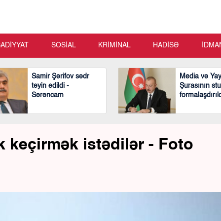
SADİYYAT
SOSİAL
KRİMİNAL
HADİSƏ
İDMA
Samir Şərifov sədr
Media və Ya
təyin edildi -
Şurasının stu
Sərəncam
formalaşdırıl
k keçirmək istədilər - Foto