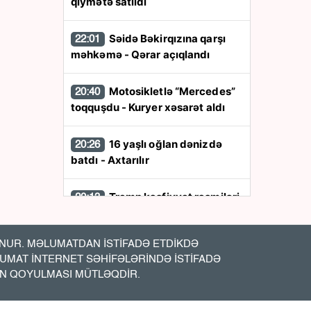
qiymətə satıldı
Səidə Bəkirqızına qarşı
22:01
məhkəmə - Qərar açıqlandı
Motosikletlə “Mercedes”
20:40
toqquşdu - Kuryer xəsarət aldı
16 yaşlı oğlan dənizdə
20:26
batdı - Axtarılır
Tramp kəşfiyyat rəsmiləri
20:13
ilə görüş keçirdi
UR. MƏLUMATDAN İSTİFADƏ ETDİKDƏ
Rusiyaya pul
20:00
LUMAT İNTERNET SƏHİFƏLƏRİNDƏ İSTİFADƏ
göndərənlərin nəzərinə: AMB-
İN QOYULMASI MÜTLƏQDİR.
dən mühüm açıqlama