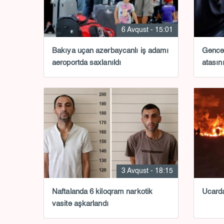
6 Avqust - 15:01
Bakıya uçan azərbaycanlı iş adamı
Gəncəd
aeroportda saxlanıldı
atası
3 Avqust - 18:15
Naftalanda 6 kiloqram narkotik
Ucarda
vasitə aşkarlandı