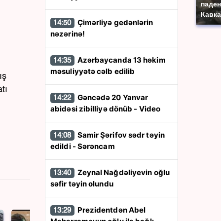
паден
Кавка
Çimərliyə gedənlərin
14:50
nəzərinə!
Azərbaycanda 13 həkim
14:35
məsuliyyətə cəlb edilib
ış
tı
Gəncədə 20 Yanvar
14:22
abidəsi zibilliyə dönüb - Video
Samir Şərifov sədr təyin
14:08
edildi - Sərəncam
Zeynal Nağdəliyevin oğlu
13:40
səfir təyin olundu
Prezidentdən Abel
13:29