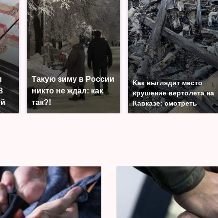
ы
Такую зиму в России
Как выглядит место
8
никто не ждал: как
крушение вертолета на
ей
так?!
Кавказе: смотреть