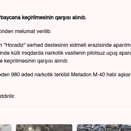
rbaycana keçirilməsinin qarşısı alınıb.
indən məlumat verilib.
ın "Horadiz" sərhəd dəstəsinin xidməti ərazisində aparılm
sində külli miqdarda narkotik vasitənin pilotsuz uçuş apara
keçirilməsinin qarşısı alınıb.
hədən 980 ədəd narkotik tərkibli Metadon M-40 həbi aşkar
dirilir.