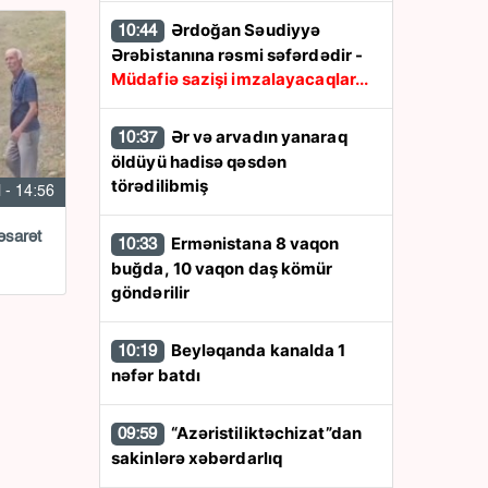
Ərdoğan Səudiyyə
10:44
Ərəbistanına rəsmi səfərdədir -
Müdafiə sazişi imzalayacaqlar...
Ər və arvadın yanaraq
10:37
öldüyü hadisə qəsdən
törədilibmiş
l - 14:56
əsarət
Ermənistana 8 vaqon
10:33
buğda, 10 vaqon daş kömür
göndərilir
Beyləqanda kanalda 1
10:19
nəfər batdı
“Azəristiliktəchizat”dan
09:59
sakinlərə xəbərdarlıq