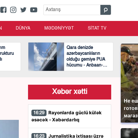
N
DÜNYA
MƏDƏNİYYƏT
SİTAT TV
yım
Qara dənizdə
rukturu
azərbaycanlıların
dı
olduğu gəmiyə PUA
hücumu - Anbaan-
Video
Xəbər xətti
Не еш
готов
Rayonlarda güclü külək
16:29
магаз
əsəcək - Xəbərdarlıq
Jurnalistika ixtisası üzrə
16:23