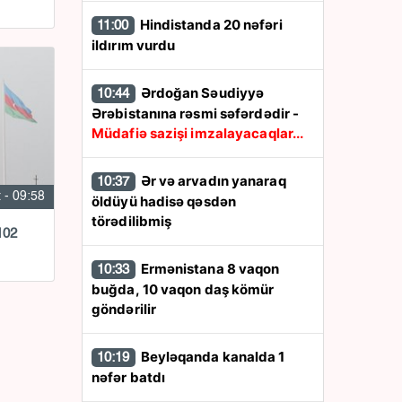
Hindistanda 20 nəfəri
11:00
ildırım vurdu
Ərdoğan Səudiyyə
10:44
Ərəbistanına rəsmi səfərdədir -
Müdafiə sazişi imzalayacaqlar...
Ər və arvadın yanaraq
10:37
 - 09:58
öldüyü hadisə qəsdən
törədilibmiş
102
Ermənistana 8 vaqon
10:33
buğda, 10 vaqon daş kömür
göndərilir
Beyləqanda kanalda 1
10:19
nəfər batdı