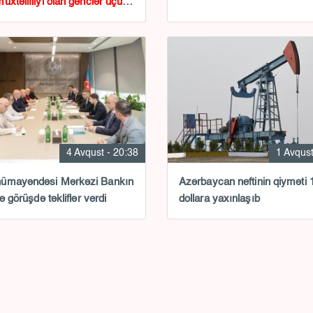
üxtəlifliyi olan gənclər üçün
klass keçirilib
4 Avqust - 20:38
1 Avqust
ümayəndəsi Mərkəzi Bankın
Azərbaycan neftinin qiyməti 
lə görüşdə təkliflər verdi
dollara yaxınlaşıb