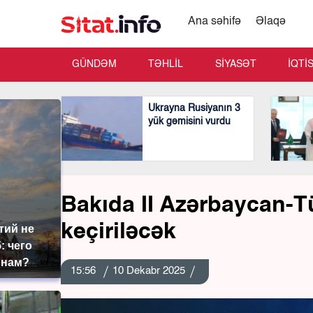
Ana səhifə
Əlaqə
GÜNDƏM
TƏHLİL
SİYASƏT
İQTİ
Ukrayna Rusiyanın 3
yük gəmisini vurdu
Bakıda II Azərbaycan-T
keçiriləcək
тий не
: чего
 нам?
15:56
10 Dekabr 2025