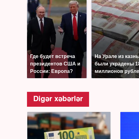
Где будет встреча
На Урале из казн
президентов США и
были украдены 1
России: Европа?
миллионов рубл
Digər xəbərlər