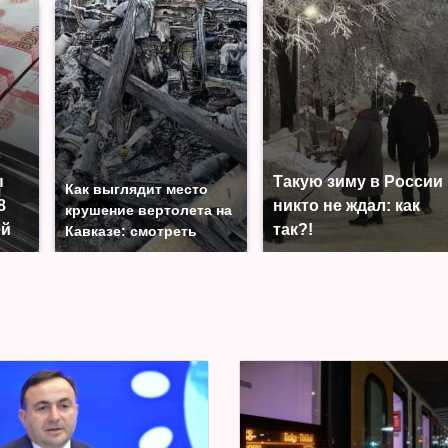
ы
Такую зиму в России
Как выглядит место
8
никто не ждал: как
крушение вертолета на
ей
так?!
Кавказе: смотреть