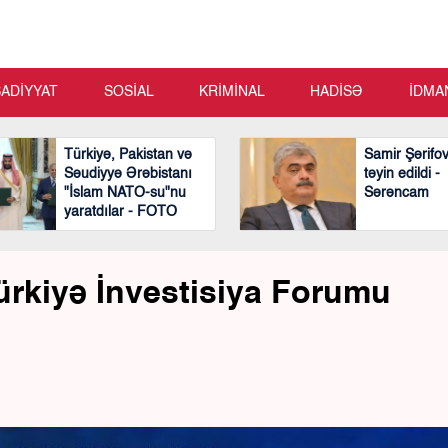
SADİYYAT
SOSİAL
KRİMİNAL
HADİSƏ
İDMA
Türkiyə, Pakistan və
Samir Şərifo
Səudiyyə Ərəbistanı
təyin edildi -
"İslam NATO-su"nu
Sərəncam
yaratdılar - FOTO
ürkiyə İnvestisiya Forumu