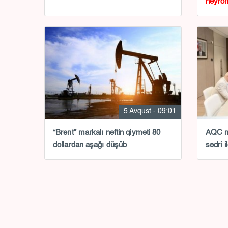
neyrom
master
5 Avqust - 09:01
“Brent” markalı neftin qiyməti 80
AQC n
dollardan aşağı düşüb
sədri i