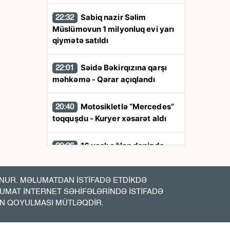
Sabiq nazir Səlim
22:32
Müslümovun 1 milyonluq evi yarı
qiymətə satıldı
Səidə Bəkirqızına qarşı
22:01
məhkəmə - Qərar açıqlandı
Motosikletlə “Mercedes”
20:40
toqquşdu - Kuryer xəsarət aldı
16 yaşlı oğlan dənizdə
20:26
batdı - Axtarılır
UR. MƏLUMATDAN İSTİFADƏ ETDİKDƏ
Tramp kəşfiyyat rəsmiləri
20:13
LUMAT İNTERNET SƏHİFƏLƏRİNDƏ İSTİFADƏ
ilə görüş keçirdi
İN QOYULMASI MÜTLƏQDİR.
Rusiyaya pul
20:00