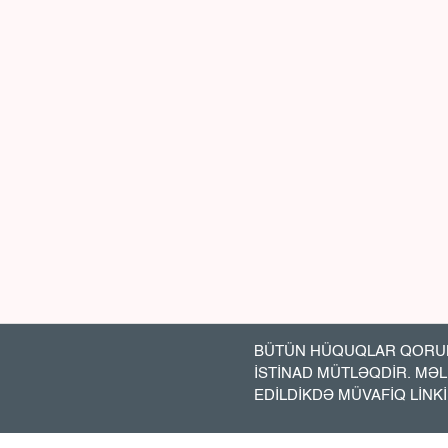
BÜTÜN HÜQUQLAR QORUN
İSTİNAD MÜTLƏQDİR. MƏ
EDİLDİKDƏ MÜVAFİQ LİNK