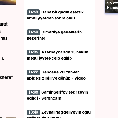
паден
Кавка
Daha bir qadın estetik
14:59
əməliyyatdan sonra öldü
arət
ş
Çimərliyə gedənlərin
14:50
nəzərinə!
rumu
Azərbaycanda 13 həkim
14:35
məsuliyyətə cəlb edilib
in,
Gəncədə 20 Yanvar
14:22
itərəfli
abidəsi zibilliyə dönüb - Video
Samir Şərifov sədr təyin
14:08
edildi - Sərəncam
Zeynal Nağdəliyevin oğlu
13:40