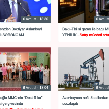
6 Avqust - 13:30
6 Avqust
entdən Bəxtiyar Aslanbəyli
Bakı–Tbilisi qatarı ilə bağl
ağlı SƏRƏNCAM
YENİLİK -
Satış müddəti artır
5 Avqust - 13:04
5 Avqust
oğlu MMC-nin “Dost Əllər”
Azərbaycan nefti 5 dollardan
si çərçivəsində
ucuzlaşıb