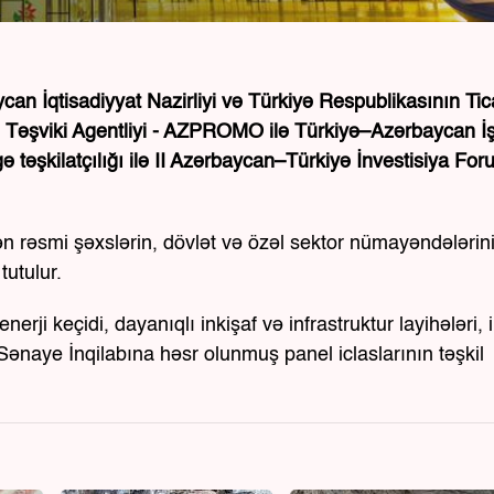
an İqtisadiyyat Nazirliyi və Türkiyə Respublikasının Tic
arın Təşviki Agentliyi - AZPROMO ilə Türkiyə–Azərbaycan İ
gə təşkilatçılığı ilə II Azərbaycan–Türkiyə İnvestisiya Fo
ədən rəsmi şəxslərin, dövlət və özəl sektor nümayəndələrin
tutulur.
erji keçidi, dayanıqlı inkişaf və infrastruktur layihələri, ik
ənaye İnqilabına həsr olunmuş panel iclaslarının təşkil