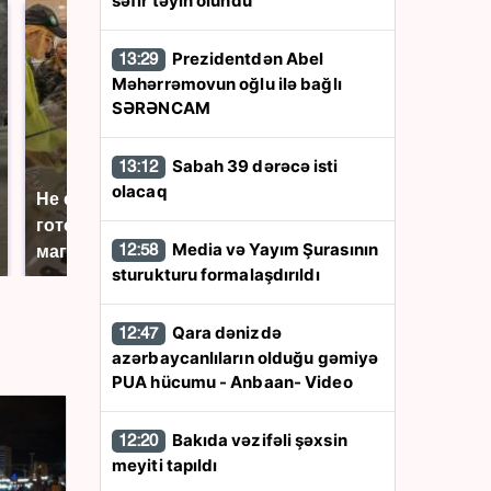
səfir təyin olundu
Prezidentdən Abel
13:29
Məhərrəmovun oğlu ilə bağlı
SƏRƏNCAM
Sabah 39 dərəcə isti
13:12
olacaq
Не ешьте эту
В ОАЭ произошло
готовую еду из
жестокое убийство
Media və Yayım Şurasının
12:58
магазина: список
криптомиллионера
sturukturu formalaşdırıldı
Qara dənizdə
12:47
azərbaycanlıların olduğu gəmiyə
PUA hücumu - Anbaan- Video
Bakıda vəzifəli şəxsin
12:20
meyiti tapıldı