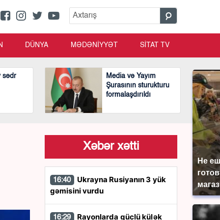
N
DÜNYA
MƏDƏNİYYƏT
SİTAT TV
v sədr
Media və Yayım
Şurasının sturukturu
formalaşdırıldı
Xəbər xətti
Не еш
готов
Ukrayna Rusiyanın 3 yük
16:40
магаз
gəmisini vurdu
Rayonlarda güclü külək
16:29