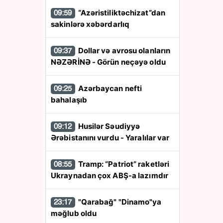
“Azəristiliktəchizat”dan
09:59
sakinlərə xəbərdarlıq
Dollar və avrosu olanların
09:37
NƏZƏRİNƏ - Görün neçəyə oldu
Azərbaycan nefti
09:25
bahalaşıb
Husilər Səudiyyə
09:12
Ərəbistanını vurdu - Yaralılar var
Tramp: “Patriot” raketləri
08:55
Ukraynadan çox ABŞ-a lazımdır
"Qarabağ" "Dinamo"ya
23:17
məğlub oldu