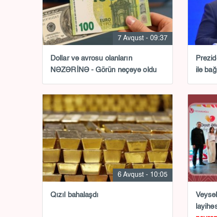
7 Avqust - 09:37
Dollar və avrosu olanların
Prezid
NƏZƏRİNƏ - Görün neçəyə oldu
ilə b
6 Avqust - 10:05
Qızıl bahalaşdı
Veysəl
layihə