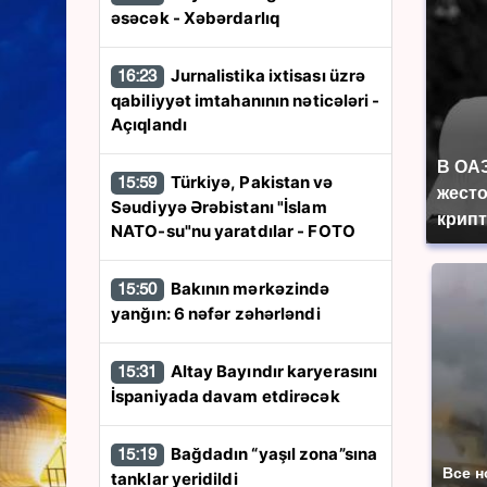
əsəcək - Xəbərdarlıq
Jurnalistika ixtisası üzrə
16:23
qabiliyyət imtahanının nəticələri -
Açıqlandı
В ОА
Türkiyə, Pakistan və
15:59
жесто
Səudiyyə Ərəbistanı "İslam
крип
NATO-su"nu yaratdılar - FOTO
Bakının mərkəzində
15:50
yanğın: 6 nəfər zəhərləndi
Altay Bayındır karyerasını
15:31
İspaniyada davam etdirəcək
Bağdadın “yaşıl zona”sına
15:19
Все н
tanklar yeridildi