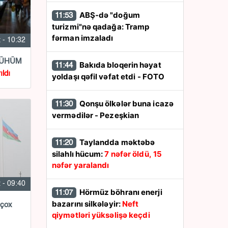
ABŞ-də "doğum
11:53
turizmi"nə qadağa: Tramp
fərman imzaladı
 - 10:32
ı MÜHÜM
Bakıda bloqerin həyat
11:44
ıldı
yoldaşı qəfil vəfat etdi - FOTO
Qonşu ölkələr buna icazə
11:30
vermədilər - Pezeşkian
Taylandda məktəbə
11:20
silahlı hücum:
7 nəfər öldü, 15
nəfər yaralandı
 - 09:40
Hörmüz böhranı enerji
11:07
bazarını silkələyir:
Neft
 çox
qiymətləri yüksəlişə keçdi