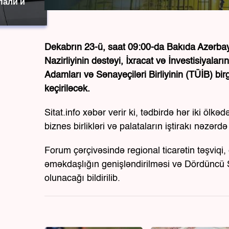
пали и
Dekabrın 23-ü, saat 09:00-da Bakıda Azərbayc
Nazirliyinin dəstəyi, İxracat və İnvestisiyal
Adamları və Sənayeçiləri Birliyinin (TÜİB) bir
keçiriləcək.
Sitat.info xəbər verir ki, tədbirdə hər iki ölk
biznes birlikləri və palataların iştirakı nəzərdə 
Forum çərçivəsində regional ticarətin təşviqi, en
əməkdaşlığın genişləndirilməsi və Dördüncü S
olunacağı bildirilib.