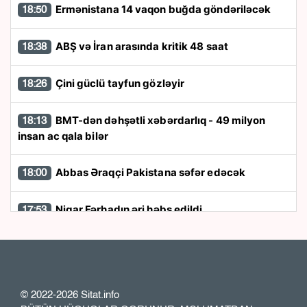
Ermənistana 14 vaqon buğda göndəriləcək
18:50
ABŞ və İran arasında kritik 48 saat
18:38
Çini güclü tayfun gözləyir
18:26
BMT-dən dəhşətli xəbərdarlıq - 49 milyon
18:13
insan ac qala bilər
Abbas Əraqçi Pakistana səfər edəcək
18:00
Nigar Fərhadın əri həbs edildi
17:53
Kart limitləri ilə bağlı yenilik: Bir il ərzində 20
17:48
min manat...
© 2022-2026 Sitat.info
“Patriot” raketləri ilə bağlı rədd cavabı aldı
17:36