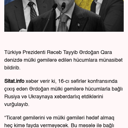
Türkiyə Prezidenti Rəcəb Tayyib Ərdoğan Qara
dənizdə mülki gəmilərə edilən hücumlara münasibət
bildirib.
Sitat.info
xəbər verir ki, 16-cı səfirlər konfransında
çıxış edən Ərdoğan mülki gəmilərə hücumlarla bağlı
Rusiya və Ukraynaya xəbərdarlıq etdiklərini
vurğulayıb.
“Ticarət gəmilərini və mülki gəmiləri hədəf almaq
heç kimə fayda verməyəcək. Bu məsələ ilə bağlı