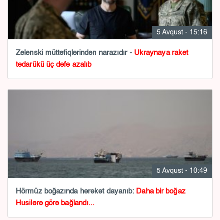
5 Avqust - 15:16
Zelenski müttəfiqlərindən narazıdır -
Ukraynaya raket
tədarükü üç dəfə azalıb
5 Avqust - 10:49
Hörmüz boğazında hərəkət dayanıb:
Daha bir boğaz
Husilərə görə bağlandı...