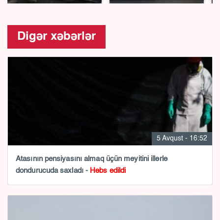
Digər xəbərlər
5 Avqust - 16:52
Atasının pensiyasını almaq üçün meyitini illərlə
dondurucuda saxladı -
Həbs edildi