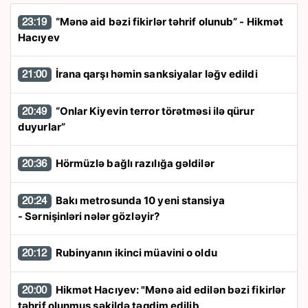
“Mənə aid bəzi fikirlər təhrif olunub” - Hikmət
23:19
Hacıyev
İrana qarşı həmin sanksiyalar ləğv edildi
21:00
“Onlar Kiyevin terror törətməsi ilə qürur
20:49
duyurlar”
Hörmüzlə bağlı razılığa gəldilər
20:36
Bakı metrosunda 10 yeni stansiya
20:24
- Sərnişinləri nələr gözləyir?
Rubinyanın ikinci müavini o oldu
20:12
Hikmət Hacıyev: "Mənə aid edilən bəzi fikirlər
20:00
təhrif olunmuş şəkildə təqdim edilib