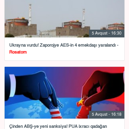
5 Avqust - 16:30
Ukrayna vurdu! Zaporojye AES-in 4 əməkdaşı yaralandı -
Rosatom
5 Avqust - 16:18
Çindən ABŞ-yə yeni sanksiya! PUA ixracı qadağan