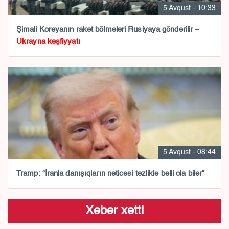
5 Avqust - 10:33
Şimali Koreyanın raket bölmələri Rusiyaya göndərilir –
Ukrayna kəşfiyyatı
5 Avqust - 08:44
Tramp: “İranla danışıqların nəticəsi tezliklə bəlli ola bilər”
Xəbər xətti