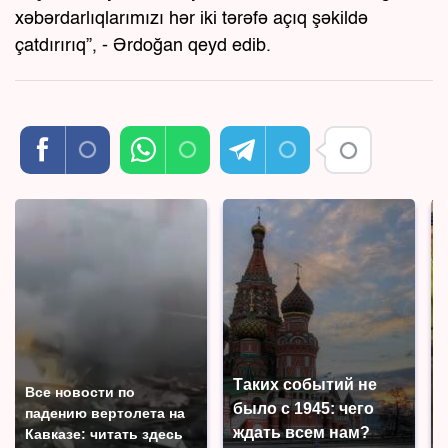
xəbərdarlıqlarımızı hər iki tərəfə açıq şəkildə
çatdırırıq”, - Ərdoğan qeyd edib.
Таких событий не
Все новости по
было с 1945: чего
падению вертолета на
ждать всем нам?
Кавказе: читать здесь