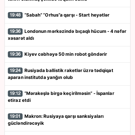
“Sabah” “Orhus”a qarşı - Start heyətlər
19:48
Londonun mərkəzində bıçaqlı hücum - 4 nəfər
19:36
xəsarət aldı
Kiyev cəbhəyə 50 min robot göndərir
19:36
Rusiyada ballistik raketlər üzrə tədqiqat
19:24
aparan institutda yanğın olub
“Mərakeşlə birgə keçirilməsin” - İspanlar
19:12
etiraz etdi
Makron: Rusiyaya qarşı sanksiyaları
19:01
gücləndirəcəyik