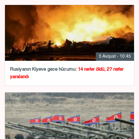
5 Avqust - 10:45
Rusiyanın Kiyevə gecə hücumu:
14 nəfər öldü, 27 nəfər
yaralandı