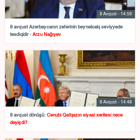
8 Avqust - 14:59
8 avqust Azərbaycanın zəfərinin beynəlxalq səviyyədə
təsdiqidir -
Arzu Nağıyev
8 Avqust - 14:48
8 avqust dönüşü:
Cənubi Qafqazın siyasi xəritəsi necə
dəyişdi?