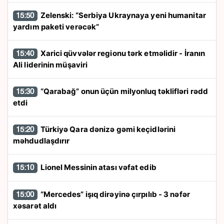
Zelenski: “Serbiya Ukraynaya yeni humanitar
15:50
yardım paketi verəcək”
Xarici qüvvələr regionu tərk etməlidir - İranın
15:40
Ali liderinin müşaviri
“Qarabağ” onun üçün milyonluq təklifləri rədd
15:30
etdi
Türkiyə Qara dənizə gəmi keçidlərini
15:20
məhdudlaşdırır
Lionel Messinin atası vəfat edib
15:10
“Mercedes” işıq dirəyinə çırpılıb - 3 nəfər
15:00
xəsarət aldı