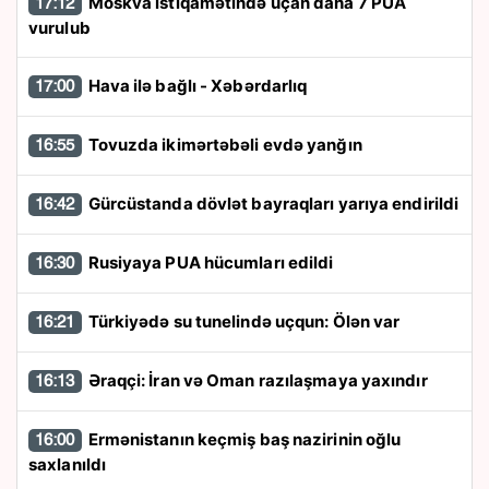
Moskva istiqamətində uçan daha 7 PUA
17:12
vurulub
Hava ilə bağlı - Xəbərdarlıq
17:00
Tovuzda ikimərtəbəli evdə yanğın
16:55
Gürcüstanda dövlət bayraqları yarıya endirildi
16:42
Rusiyaya PUA hücumları edildi
16:30
Türkiyədə su tunelində uçqun: Ölən var
16:21
Əraqçi: İran və Oman razılaşmaya yaxındır
16:13
Ermənistanın keçmiş baş nazirinin oğlu
16:00
saxlanıldı