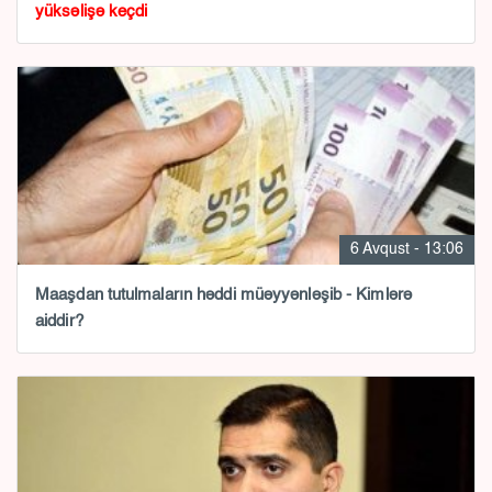
yüksəlişə keçdi
6 Avqust - 13:06
Maaşdan tutulmaların həddi müəyyənləşib - Kimlərə
aiddir?