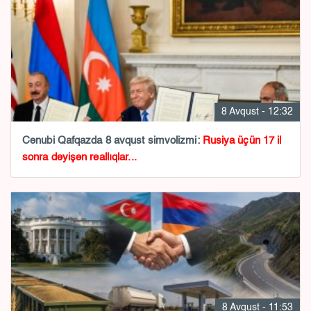
8 Avqust - 12:32
Cənubi Qafqazda 8 avqust simvolizmi:
Rusiya üçün 17 il
sonra dəyişən reallıqlar...
8 Avqust - 11:53