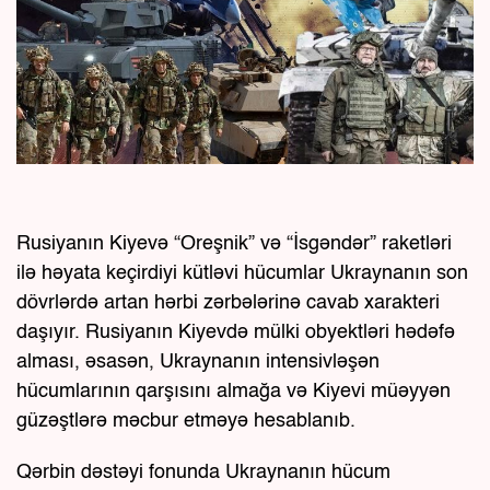
Rusiyanın Kiyevə “Oreşnik” və “İsgəndər” raketləri
ilə həyata keçirdiyi kütləvi hücumlar Ukraynanın son
dövrlərdə artan hərbi zərbələrinə cavab xarakteri
daşıyır. Rusiyanın Kiyevdə mülki obyektləri hədəfə
alması, əsasən, Ukraynanın intensivləşən
hücumlarının qarşısını almağa və Kiyevi müəyyən
güzəştlərə məcbur etməyə hesablanıb.
Qərbin dəstəyi fonunda Ukraynanın hücum