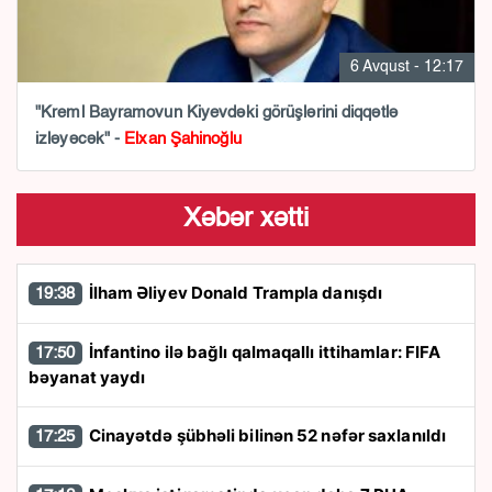
6 Avqust - 12:17
"Kreml Bayramovun Kiyevdəki görüşlərini diqqətlə
izləyəcək" -
Elxan Şahinoğlu
Xəbər xətti
İlham Əliyev Donald Trampla danışdı
19:38
İnfantino ilə bağlı qalmaqallı ittihamlar: FIFA
17:50
bəyanat yaydı
Cinayətdə şübhəli bilinən 52 nəfər saxlanıldı
17:25