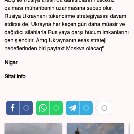
ABŞ ilə Rusiya arasında danışıqların nəticəsiz
qalması müharibənin uzanmasına səbəb olur.
Rusiya Ukraynanı tükəndirmə strategiyasını davam
etdirsə də, Ukrayna hər keçən gün daha müasir və
dağıdıcı silahlarla Rusiyaya qarşı hücum imkanlarını
genişləndirir. Artıq Ukraynanın əsas strateji
hədəflərindən biri paytaxt Moskva olacaq".
Nigar,
Sitat.info