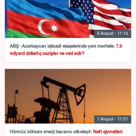
8 Avqust - 11:15
ABŞ -Azərbaycan iqtisadi əlaqələrində yeni mərhələ:
7,5
milyard dollarlıq sazişlər nə vəd edir?
7 Avqust - 11:07
Hörmüz böhranı enerji bazarını silkələyir:
Neft qiymətləri