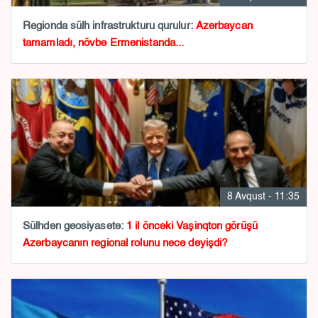
Regionda sülh infrastrukturu qurulur:
Azərbaycan
tamamladı, növbə Ermənistanda...
8 Avqust - 11:35
Sülhdən geosiyasətə:
1 il öncəki Vaşinqton görüşü
Azərbaycanın regional rolunu necə dəyişdi?