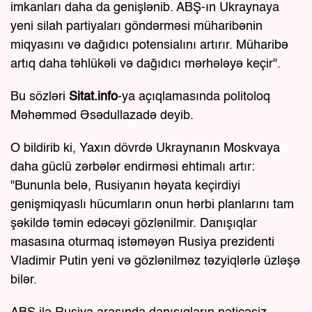
imkanları daha da genişlənib. ABŞ-ın Ukraynaya
yeni silah partiyaları göndərməsi müharibənin
miqyasını və dağıdıcı potensialını artırır. Müharibə
artıq daha təhlükəli və dağıdıcı mərhələyə keçir".
Bu sözləri
Sitat.info
-ya açıqlamasında politoloq
Məhəmməd Əsədullazadə deyib.
O bildirib ki, Yaxın dövrdə Ukraynanın Moskvaya
daha güclü zərbələr endirməsi ehtimalı artır:
"Bununla belə, Rusiyanın həyata keçirdiyi
genişmiqyaslı hücumların onun hərbi planlarını tam
şəkildə təmin edəcəyi gözlənilmir. Danışıqlar
masasına oturmaq istəməyən Rusiya prezidenti
Vladimir Putin yeni və gözlənilməz təzyiqlərlə üzləşə
bilər.