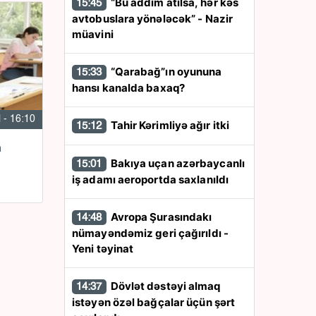
“Bu addım atılsa, hər kəs
15:45
avtobuslara yönələcək” - Nazir
müavini
“Qarabağ”ın oyununa
15:33
hansı kanalda baxaq?
l - 16:10
Tahir Kərimliyə ağır itki
15:12
n
Bakıya uçan azərbaycanlı
15:01
iş adamı aeroportda saxlanıldı
Avropa Şurasındakı
14:48
nümayəndəmiz geri çağırıldı -
Yeni təyinat
Dövlət dəstəyi almaq
14:37
istəyən özəl bağçalar üçün şərt