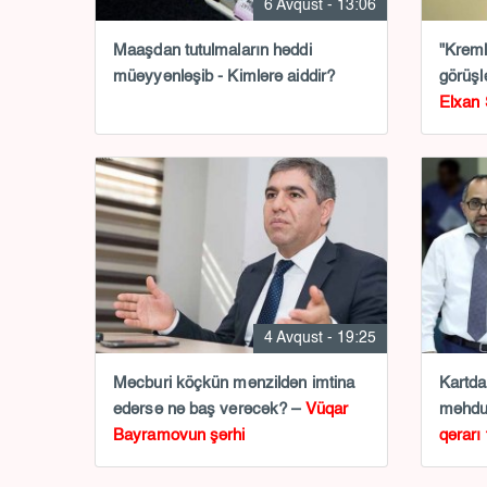
6 Avqust - 13:06
Maaşdan tutulmaların həddi
"Krem
müəyyənləşib - Kimlərə aiddir?
görüşlə
Elxan 
4 Avqust - 19:25
Məcburi köçkün mənzildən imtina
Kartda
edərsə nə baş verəcək? –
Vüqar
məhdu
Bayramovun şərhi
qərarı 