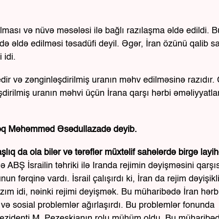
ması və nüvə məsələsi ilə bağlı razılaşma əldə edildi. B
ə əldə edilməsi təsadüfi deyil. Əgər, İran özünü qalib sa
idi.
edir və zənginləşdirilmiş uranın məhv edilməsinə razıdır.
dirilmiş uranın məhvi üçün İrana qarşı hərbi əməliyyatla
toloq Məhəmməd Əsədullazadə deyib.
q da ola bilər və tərəflər müxtəlif sahələrdə birgə layih
ə ABŞ İsrailin təhriki ilə Iranda rejimin dəyişməsini qarşı
rqinə vardı. İsrail çalışırdı ki, İran da rejim dəyişikl
azım idi, nəinki rejimi deyişmək. Bu müharibədə İran hərb
və sosial problemlər ağırlaşırdı. Bu problemlər fonunda
rezidenti M. Pezeşkianın rolu mühüm oldu. Bu müharibəd