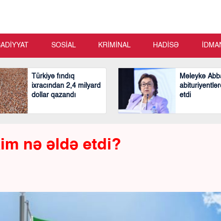
SADİYYAT
SOSİAL
KRİMİNAL
HADİSƏ
İDMA
Türkiyə fındıq
Məleykə Abb
ixracından 2,4 milyard
abituriyentlər
dollar qazandı
etdi
im nə əldə etdi?