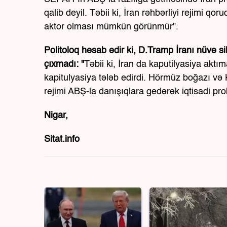
qalib deyil. Təbii ki, İran rəhbərliyi rejimi q
aktor olması mümkün görünmür".
Politoloq hesab edir ki, D.Tramp İranı nüvə 
çıxmadı: "
Təbii ki, İran da kaputilyasiya ak
kapitulyasiya tələb edirdi. Hörmüz boğazı və K
rejimi ABŞ-la danışıqlara gedərək iqtisadi pro
Nigar,
Sitat.info