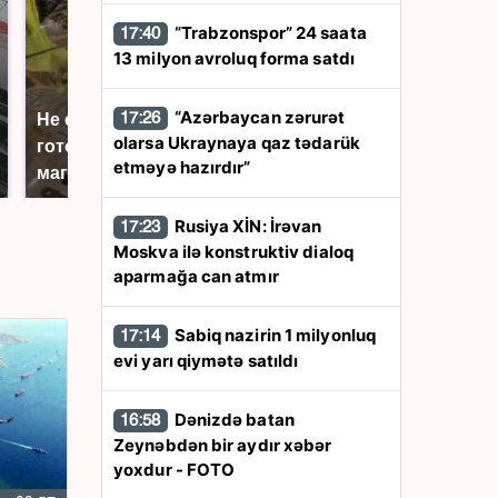
“Trabzonspor” 24 saata
17:40
13 milyon avroluq forma satdı
“Azərbaycan zərurət
17:26
Не ешьте эту
В ОАЭ произошло
olarsa Ukraynaya qaz tədarük
готовую еду из
жестокое убийство
etməyə hazırdır”
магазина: список
криптомиллионера
Rusiya XİN: İrəvan
17:23
Moskva ilə konstruktiv dialoq
aparmağa can atmır
Sabiq nazirin 1 milyonluq
17:14
evi yarı qiymətə satıldı
Dənizdə batan
16:58
Zeynəbdən bir aydır xəbər
yoxdur - FOTO