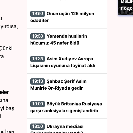
маши
подо
Onun üçün 125 milyon
19:50
u
ödədilər
yırdısa,
Yəməndə husilərin
19:38
hücumu: 45 nəfər öldü
 Çünki
ra
Asim Xudiyev Avropa
19:25
Liqasının oyununa təyinat aldı
Şahbaz Şərif Asim
19:13
Munirlə Ər-Riyada gedir
ələr
sına
Böyük Britaniya Rusiyaya
19:00
iyi baş
qarşı sanksiyaları genişləndirib
i
Ukrayna mediası
18:50
ə İran