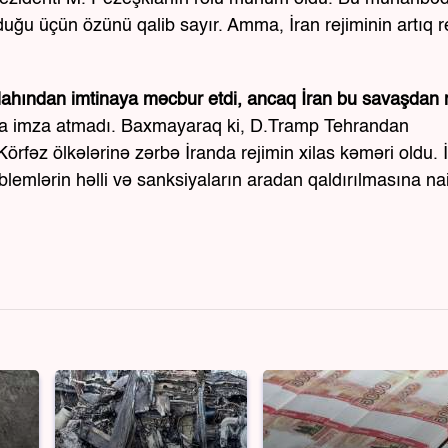
oruduğu üçün özünü qalib sayır. Amma, İran rejiminin artıq 
silahından imtinaya məcbur etdi, ancaq İran bu savaşdan
tıma imza atmadı. Baxmayaraq ki, D.Tramp Tehrandan
örfəz ölkələrinə zərbə İranda rejimin xilas kəməri oldu. 
blemlərin həlli və sanksiyaların aradan qaldırılmasına nai