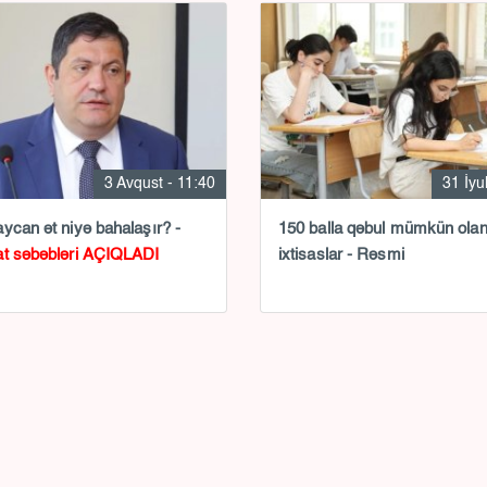
3 Avqust - 11:40
31 İyu
ycan ət niyə bahalaşır? -
150 balla qəbul mümkün ola
t səbəbləri AÇIQLADI
ixtisaslar - Rəsmi