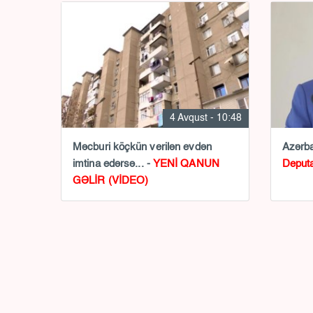
4 Avqust - 10:48
Məcburi köçkün verilən evdən
Azərba
imtina edərsə... -
YENİ QANUN
Deputa
GƏLİR (VİDEO)