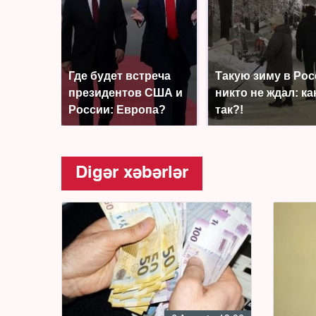
Где будет встреча
Такую зиму в Ро
президентов США и
никто не ждал: ка
России: Европа?
так?!
Digər xəbərlər