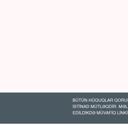
BÜTÜN HÜQUQLAR QORUN
İSTİNAD MÜTLƏQDİR. MƏ
EDİLDİKDƏ MÜVAFİQ LİNK