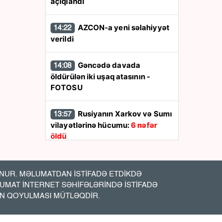
açıqlandı
AZCON-a yeni səlahiyyət
14:22
verildi
Gəncədə davada
14:08
öldürülən iki uşaq atasının -
FOTOSU
Rusiyanın Xarkov və Sumı
13:57
vilayətlərinə hücumu:
6 nəfər
öldü
Ukrayna Rusiyanın
13:48
Yaroslavl neft emalı zavodunu
UR. MƏLUMATDAN İSTİFADƏ ETDİKDƏ
vurdu
LUMAT İNTERNET SƏHİFƏLƏRİNDƏ İSTİFADƏ
İN QOYULMASI MÜTLƏQDİR.
İran Hörmüz boğazına
13:44