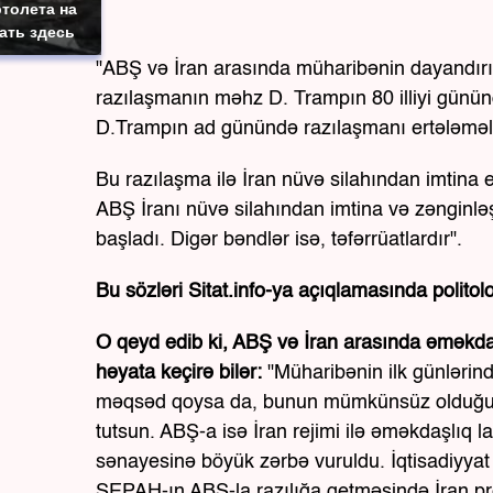
толета на
ать здесь
"ABŞ və İran arasında müharibənin dayandırıl
razılaşmanın məhz D. Trampın 80 illiyi gününd
D.Trampın ad günündə razılaşmanı ertələməli 
Bu razılaşma ilə İran nüvə silahından imtina 
ABŞ İranı nüvə silahından imtina və zənginləş
başladı. Digər bəndlər isə, təfərrüatlardır".
Bu sözləri Sitat.info-ya açıqlamasında poli
O qeyd edib ki, ABŞ və İran arasında əməkdaşlı
həyata keçirə bilər:
"Müharibənin ilk günlərind
məqsəd qoysa da, bunun mümkünsüz olduğunun fə
tutsun. ABŞ-a isə İran rejimi ilə əməkdaşlıq l
sənayesinə böyük zərbə vuruldu. İqtisadiyyat 
SEPAH-ın ABŞ-la razılığa getməsində İran p