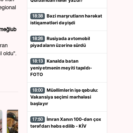
Qurbandan nələr yazdı?
regional
Bəzi marşrutların hərəkət
18:38
istiqamətləri dəyişdi
 məğlub
Rusiyada avtomobil
18:26
piyadaların üzərinə sürdü
İran
l oldu".
Kanalda batan
18:13
yeniyetmənin meyiti tapıldı-
FOTO
Müəllimlərin işə qəbulu:
18:00
Vakansiya seçimi mərhələsi
başlayır
İmran Xanın 100-dən çox
17:50
tərəfdarı həbs edilib - KİV