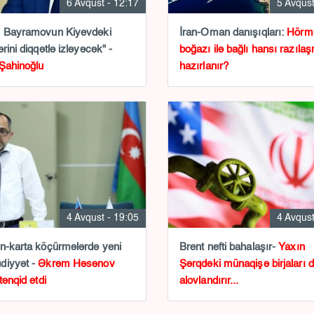
6 Avqust - 12:17
5 Avqust
l Bayramovun Kiyevdəki
İran-Oman danışıqları:
Hörm
rini diqqətlə izləyəcək" -
boğazı ilə bağlı hansı razıla
Şahinoğlu
hazırlanır?
4 Avqust - 19:05
4 Avqust
n-karta köçürmələrdə yeni
Brent nefti bahalaşır-
Yaxın
diyyət -
Əkrəm Həsənov
Şərqdəki münaqişə birjaları 
tənqid etdi
alovlandırır...