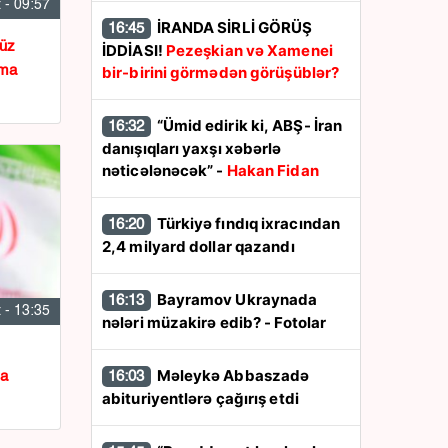
 - 09:57
İRANDA SİRLİ GÖRÜŞ
16:45
üz
İDDİASI!
Pezeşkian və Xamenei
bir-birini görmədən görüşüblər?
şma
“Ümid edirik ki, ABŞ- İran
16:32
danışıqları yaxşı xəbərlə
nəticələnəcək” -
Hakan Fidan
Türkiyə fındıq ixracından
16:20
2,4 milyard dollar qazandı
Bayramov Ukraynada
16:13
 - 13:35
nələri müzakirə edib? - Fotolar
Məleykə Abbaszadə
16:03
da
abituriyentlərə çağırış etdi