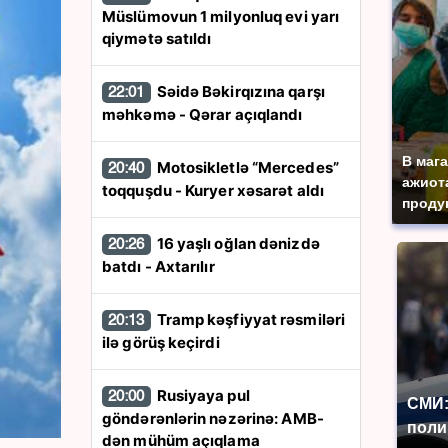
Müslümovun 1 milyonluq evi yarı
qiymətə satıldı
Səidə Bəkirqızına qarşı
22:01
məhkəmə - Qərar açıqlandı
В маг
Motosikletlə “Mercedes”
20:40
ажиота
toqquşdu - Kuryer xəsarət aldı
продук
16 yaşlı oğlan dənizdə
20:26
batdı - Axtarılır
Tramp kəşfiyyat rəsmiləri
20:13
ilə görüş keçirdi
Rusiyaya pul
20:00
СМИ:
göndərənlərin nəzərinə: AMB-
поли
dən mühüm açıqlama