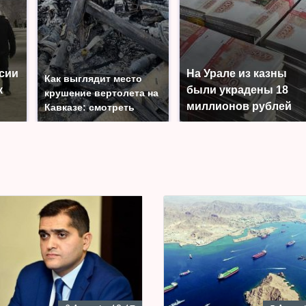
ссии
На Урале из казны
Как выглядит место
к
были украдены 18
крушение вертолета на
миллионов рублей
Кавказе: смотреть