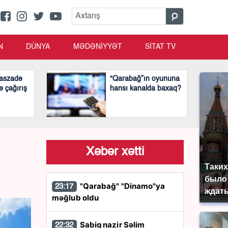
N
DÜNYA
MƏDƏNİYYƏT
SİTAT TV
aszadə
“Qarabağ”ın oyununa
ə çağırış
hansı kanalda baxaq?
Xəbər xətti
Таких
было 
"Qarabağ" "Dinamo"ya
23:17
ждать
məğlub oldu
Sabiq nazir Səlim
22:32