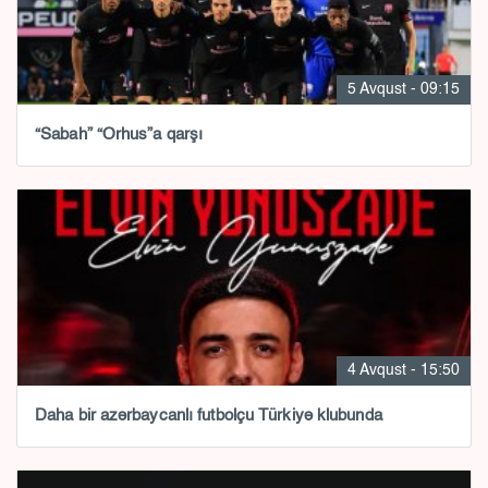
5 Avqust - 09:15
“Sabah” “Orhus”a qarşı
4 Avqust - 15:50
Daha bir azərbaycanlı futbolçu Türkiyə klubunda