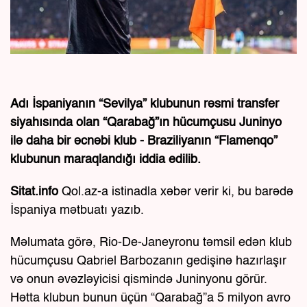
Adı İspaniyanın “Sevilya” klubunun rəsmi transfer
siyahısında olan “Qarabağ”ın hücumçusu Juninyo
ilə daha bir əcnəbi klub - Braziliyanın “Flamenqo”
klubunun maraqlandığı iddia edilib.
Sitat.info
Qol.az-a istinadla xəbər verir ki, bu barədə
İspaniya mətbuatı yazıb.
Məlumata görə, Rio-De-Janeyronu təmsil edən klub
hücumçusu Qabriel Barbozanın gedişinə hazırlaşır
və onun əvəzləyicisi qismində Juninyonu görür.
Hətta klubun bunun üçün “Qarabağ”a 5 milyon avro