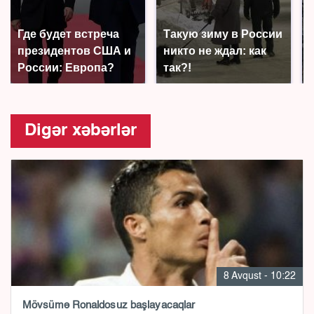
Где будет встреча
Такую зиму в России
президентов США и
никто не ждал: как
России: Европа?
так?!
Digər xəbərlər
8 Avqust - 10:22
Mövsümə Ronaldosuz başlayacaqlar