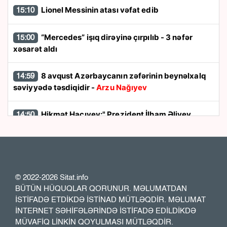
Lionel Messinin atası vəfat edib
15:10
“Mercedes” işıq dirəyinə çırpılıb - 3 nəfər
15:00
xəsarət aldı
8 avqust Azərbaycanın zəfərinin beynəlxalq
14:59
səviyyədə təsdiqidir -
Arzu Nağıyev
Hikmət Hacıyev:" Prezident İlham Əliyev
14:50
müharibəni qazandı, eyni zamanda sülhü də qazandı"
8 avqust dönüşü:
Cənubi Qafqazın siyasi
14:48
xəritəsi necə dəyişdi?
© 2022-2026 Sitat.info
BÜTÜN HÜQUQLAR QORUNUR. MƏLUMATDAN
Ukraynada hərbi helikopterin qəzaya
14:40
İSTİFADƏ ETDİKDƏ İSTİNAD MÜTLƏQDİR. MƏLUMAT
uğraması nəticəsində bort texnik ölüb
İNTERNET SƏHİFƏLƏRİNDƏ İSTİFADƏ EDİLDİKDƏ
MÜVAFİQ LİNKİN QOYULMASI MÜTLƏQDİR.