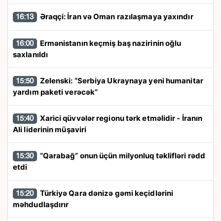
Əraqçi: İran və Oman razılaşmaya yaxındır
16:13
Ermənistanın keçmiş baş nazirinin oğlu
16:00
saxlanıldı
Zelenski: “Serbiya Ukraynaya yeni humanitar
15:50
yardım paketi verəcək”
Xarici qüvvələr regionu tərk etməlidir - İranın
15:40
Ali liderinin müşaviri
“Qarabağ” onun üçün milyonluq təklifləri rədd
15:30
etdi
Türkiyə Qara dənizə gəmi keçidlərini
15:20
məhdudlaşdırır