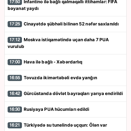
İnfantino ilə bağlı qalmaqallı ittihamlar: FIFA
17:50
bəyanat yaydı
Cinayətdə şübhəli bilinən 52 nəfər saxlanıldı
17:25
Moskva istiqamətində uçan daha 7 PUA
17:12
vurulub
Hava ilə bağlı - Xəbərdarlıq
17:00
Tovuzda ikimərtəbəli evdə yanğın
16:55
Gürcüstanda dövlət bayraqları yarıya endirildi
16:42
Rusiyaya PUA hücumları edildi
16:30
Türkiyədə su tunelində uçqun: Ölən var
16:21