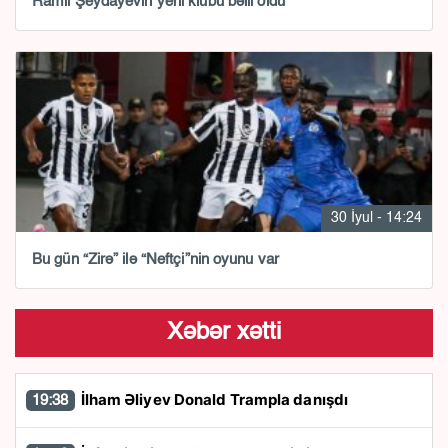
Ramil Şeydayevin yeni klubu bəlli oldu
30 İyul - 14:24
Bu gün “Zirə” ilə “Neftçi”nin oyunu var
Xəbər xətti
İlham Əliyev Donald Trampla danışdı
19:38