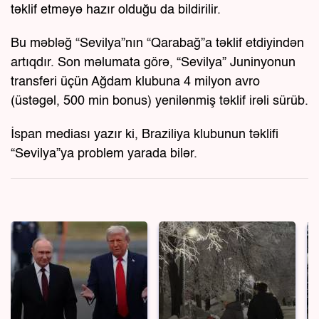
təklif etməyə hazır olduğu da bildirilir.
Bu məbləğ “Sevilya”nın “Qarabağ”a təklif etdiyindən
artıqdır. Son məlumata görə, “Sevilya” Juninyonun
transferi üçün Ağdam klubuna 4 milyon avro
(üstəgəl, 500 min bonus) yenilənmiş təklif irəli sürüb.
İspan mediası yazır ki, Braziliya klubunun təklifi
“Sevilya”ya problem yarada bilər.