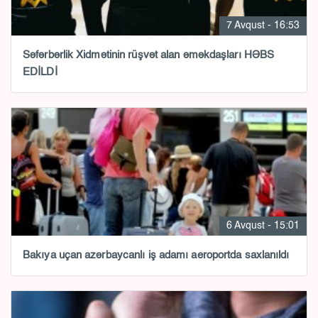
7 Avqust - 16:53
Səfərbərlik Xidmətinin rüşvət alan əməkdaşları HƏBS
EDİLDİ
6 Avqust - 15:01
Bakıya uçan azərbaycanlı iş adamı aeroportda saxlanıldı