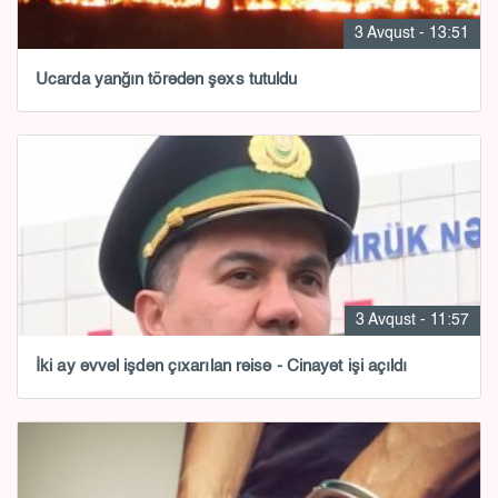
3 Avqust - 13:51
Ucarda yanğın törədən şəxs tutuldu
3 Avqust - 11:57
İki ay əvvəl işdən çıxarılan rəisə - Cinayət işi açıldı