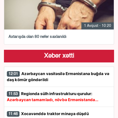
1 Avqust - 10:20
Axtarışda olan 80 nəfər saxlanıldı
Xəbər xətti
Azərbaycan vasitəsilə Ermənistana buğda və
12:01
daş kömür göndərildi
Regionda sülh infrastrukturu qurulur:
11:53
Azərbaycan tamamladı, növbə Ermənistanda...
Xocavənddə traktor minaya düşdü
11:46