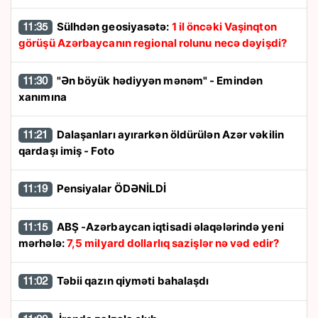
Sülhdən geosiyasətə:
1 il öncəki Vaşinqton
11:35
görüşü Azərbaycanın regional rolunu necə dəyişdi?
"Ən böyük hədiyyən mənəm" - Emindən
11:30
xanımına
Dalaşanları ayırarkən öldürülən Azər vəkilin
11:21
qardaşı imiş - Foto
Pensiyalar ÖDƏNİLDİ
11:19
ABŞ -Azərbaycan iqtisadi əlaqələrində yeni
11:15
mərhələ:
7,5 milyard dollarlıq sazişlər nə vəd edir?
Təbii qazın qiyməti bahalaşdı
11:02