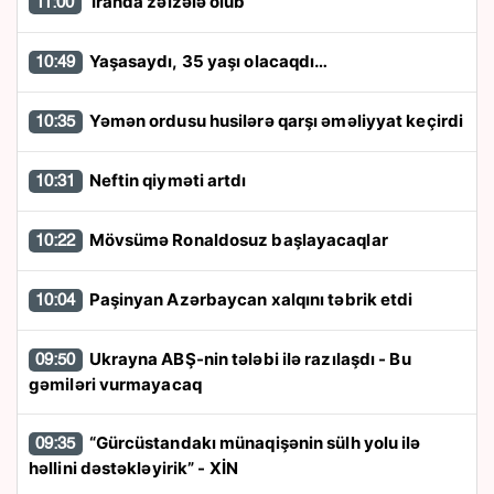
İranda zəlzələ olub
11:00
Yaşasaydı, 35 yaşı olacaqdı…
10:49
Yəmən ordusu husilərə qarşı əməliyyat keçirdi
10:35
Neftin qiyməti artdı
10:31
Mövsümə Ronaldosuz başlayacaqlar
10:22
Paşinyan Azərbaycan xalqını təbrik etdi
10:04
Ukrayna ABŞ-nin tələbi ilə razılaşdı - Bu
09:50
gəmiləri vurmayacaq
“Gürcüstandakı münaqişənin sülh yolu ilə
09:35
həllini dəstəkləyirik” - XİN