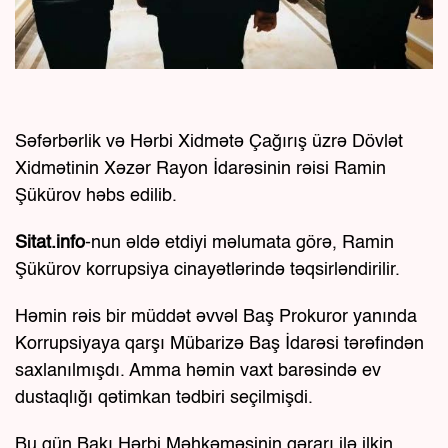
Səfərbərlik və Hərbi Xidmətə Çağırış üzrə Dövlət
Xidmətinin Xəzər Rayon İdarəsinin rəisi Ramin
Şükürov həbs edilib.
Sitat.info
-nun əldə etdiyi məlumata görə, Ramin
Şükürov korrupsiya cinayətlərində təqsirləndirilir.
Həmin rəis bir müddət əvvəl Baş Prokuror yanında
Korrupsiyaya qarşı Mübarizə Baş İdarəsi tərəfindən
saxlanılmışdı. Amma həmin vaxt barəsində ev
dustaqlığı qətimkan tədbiri seçilmişdi.
Bu gün Bakı Hərbi Məhkəməsinin qərarı ilə ilkin