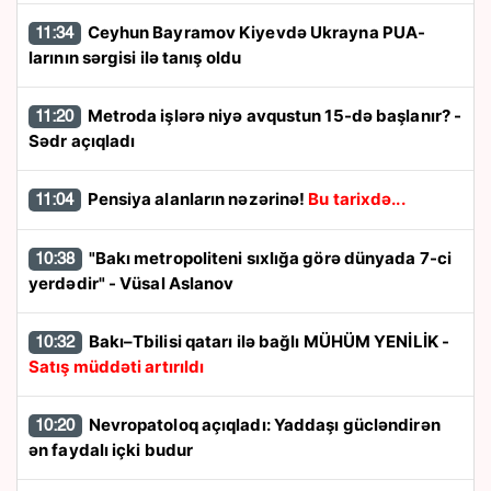
Ceyhun Bayramov Kiyevdə Ukrayna PUA-
11:34
larının sərgisi ilə tanış oldu
Metroda işlərə niyə avqustun 15-də başlanır? -
11:20
Sədr açıqladı
Pensiya alanların nəzərinə!
Bu tarixdə...
11:04
"Bakı metropoliteni sıxlığa görə dünyada 7-ci
10:38
yerdədir" - Vüsal Aslanov
Bakı–Tbilisi qatarı ilə bağlı MÜHÜM YENİLİK -
10:32
Satış müddəti artırıldı
Nevropatoloq açıqladı: Yaddaşı gücləndirən
10:20
ən faydalı içki budur