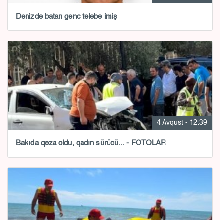
Dənizdə batan gənc tələbə imiş
4 Avqust - 12:39
Bakıda qəza oldu, qadın sürücü... - FOTOLAR