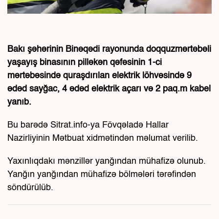
Bakı şəhərinin Binəqədi rayonunda doqquzmərtəbəli
yaşayış binasının pilləkən qəfəsinin 1-ci
mərtəbəsində quraşdırılan elektrik löhvəsində 9
ədəd sayğac, 4 ədəd elektrik açarı və 2 paq.m kabel
yanıb.
Bu barədə Sitrat.info-ya Fövqəladə Hallar
Nazirliyinin Mətbuat xidmətindən məlumat verilib.
Yaxınlıqdakı mənzillər yanğından mühafizə olunub.
Yanğın yanğından mühafizə bölmələri tərəfindən
söndürülüb.