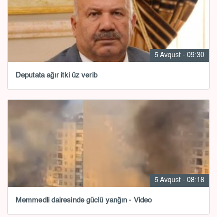
5 Avqust - 09:30
Deputata ağır itki üz verib
5 Avqust - 08:18
Məmmədli dairəsində güclü yanğın - Video