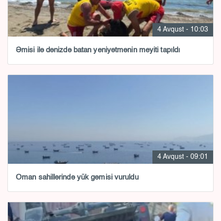
4 Avqust - 10:03
Əmisi ilə dənizdə batan yeniyətmənin meyiti tapıldı
4 Avqust - 09:01
Oman sahillərində yük gəmisi vuruldu