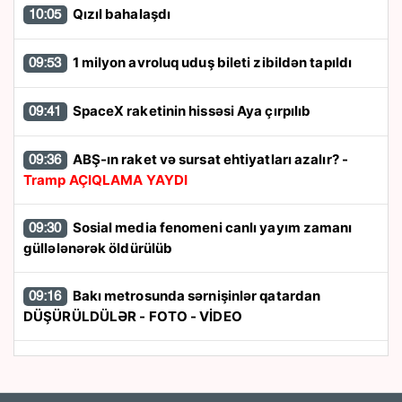
Qızıl bahalaşdı
10:05
1 milyon avroluq uduş bileti zibildən tapıldı
09:53
SpaceX raketinin hissəsi Aya çırpılıb
09:41
ABŞ-ın raket və sursat ehtiyatları azalır? -
09:36
Tramp AÇIQLAMA YAYDI
Sosial media fenomeni canlı yayım zamanı
09:30
güllələnərək öldürülüb
Bakı metrosunda sərnişinlər qatardan
09:16
DÜŞÜRÜLDÜLƏR - FOTO - VİDEO
Restoranın qarşısında kütləvi dava - Bir nəfər
09:01
öldü, üçü yaralandı