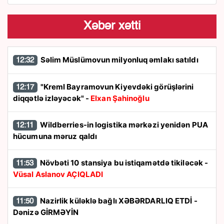
Xəbər xətti
Səlim Müslümovun milyonluq əmlakı satıldı
12:32
"Kreml Bayramovun Kiyevdəki görüşlərini
12:17
diqqətlə izləyəcək" -
Elxan Şahinoğlu
Wildberries-in logistika mərkəzi yenidən PUA
12:11
hücumuna məruz qaldı
Növbəti 10 stansiya bu istiqamətdə tikiləcək -
11:53
Vüsal Aslanov AÇIQLADI
Nazirlik küləklə bağlı XƏBƏRDARLIQ ETDİ -
11:50
Dənizə GİRMƏYİN