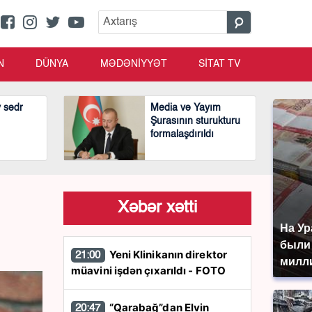
N
DÜNYA
MƏDƏNİYYƏT
SİTAT TV
v sədr
Media və Yayım
Şurasının sturukturu
formalaşdırıldı
Xəbər xətti
На Ур
были
Yeni Klinikanın direktor
21:00
милл
müavini işdən çıxarıldı - FOTO
“Qarabağ”dan Elvin
20:47