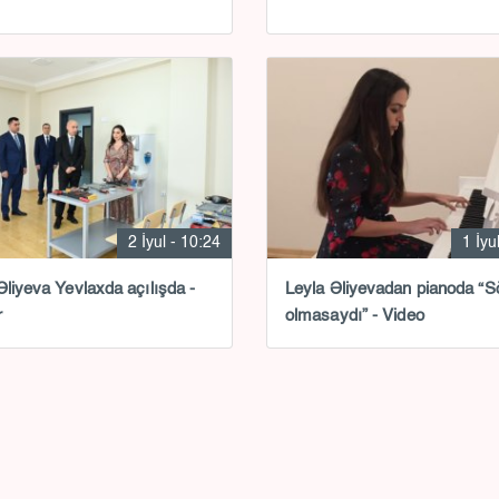
2 İyul - 10:24
1 İyu
Əliyeva Yevlaxda açılışda -
Leyla Əliyevadan pianoda “S
r
olmasaydı” - Video