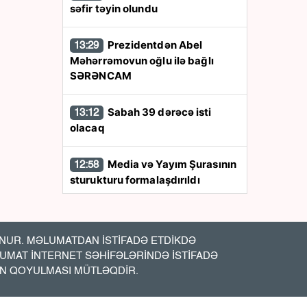
səfir təyin olundu
Prezidentdən Abel
13:29
Məhərrəmovun oğlu ilə bağlı
SƏRƏNCAM
Sabah 39 dərəcə isti
13:12
olacaq
Media və Yayım Şurasının
12:58
sturukturu formalaşdırıldı
Qara dənizdə
12:47
azərbaycanlıların olduğu gəmiyə
UR. MƏLUMATDAN İSTİFADƏ ETDİKDƏ
PUA hücumu - Anbaan- Video
LUMAT İNTERNET SƏHİFƏLƏRİNDƏ İSTİFADƏ
İN QOYULMASI MÜTLƏQDİR.
Bakıda vəzifəli şəxsin
12:20
meyiti tapıldı