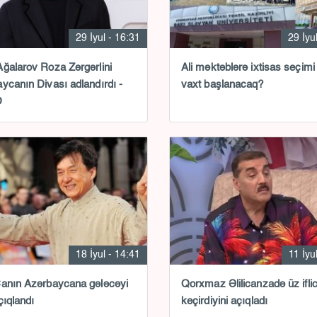
29 İyul - 16:31
29 İyu
ğalarov Roza Zərgərlini
Ali məktəblərə ixtisas seçimi
ycanın Divası adlandırdı -
vaxt başlanacaq?
O
18 İyul - 14:41
11 İyu
anın Azərbaycana gələcəyi
Qorxmaz Əlilicanzadə üz iflic
çıqlandı
keçirdiyini açıqladı