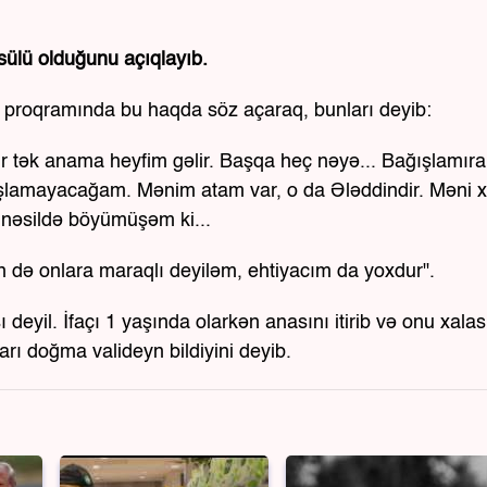
ülü olduğunu açıqlayıb.
" proqramında bu haqda söz açaraq, bunları deyib:
r tək anama heyfim gəlir. Başqa heç nəyə... Bağışlamır
şlamayacağam. Mənim atam var, o da Ələddindir. Məni 
 nəsildə böyümüşəm ki...
 də onlara maraqlı deyiləm, ehtiyacım da yoxdur".
yil. İfaçı 1 yaşında olarkən anasını itirib və onu xalası
arı doğma valideyn bildiyini deyib.