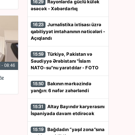
Rayonlarda güclü külək
16:29
əsəcək - Xəbərdarlıq
Jurnalistika ixtisası üzrə
16:23
qabiliyyət imtahanının nəticələri -
Açıqlandı
Türkiyə, Pakistan və
15:59
Səudiyyə Ərəbistanı "İslam
l - 08:46
NATO-su"nu yaratdılar - FOTO
öz
Bakının mərkəzində
15:50
yanğın: 6 nəfər zəhərləndi
Altay Bayındır karyerasını
15:31
İspaniyada davam etdirəcək
Bağdadın “yaşıl zona”sına
15:19