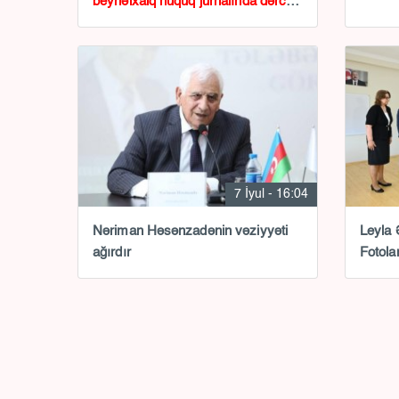
beynəlxalq hüquq jurnalında dərc
olunub
7 İyul - 16:04
Nəriman Həsənzadənin vəziyyəti
Leyla 
ağırdır
Fotola