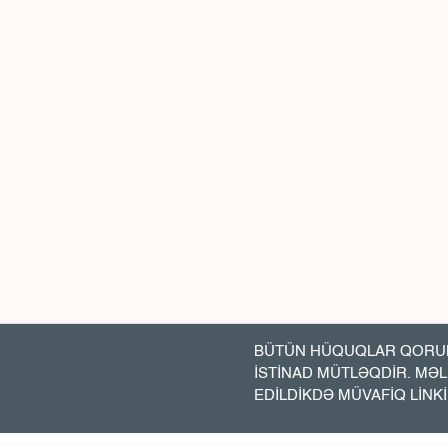
BÜTÜN HÜQUQLAR QORUN
İSTİNAD MÜTLƏQDİR. MƏ
EDİLDİKDƏ MÜVAFİQ LİNK