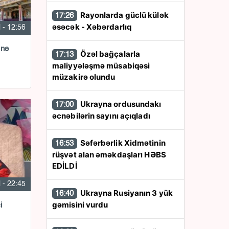
Rayonlarda güclü külək
17:26
əsəcək - Xəbərdarlıq
l - 12:56
 nə
Özəl bağçalarla
17:13
maliyyələşmə müsabiqəsi
müzakirə olundu
Ukrayna ordusundakı
17:00
əcnəbilərin sayını açıqladı
Səfərbərlik Xidmətinin
16:53
rüşvət alan əməkdaşları HƏBS
EDİLDİ
l - 22:45
Ukrayna Rusiyanın 3 yük
16:40
gəmisini vurdu
i