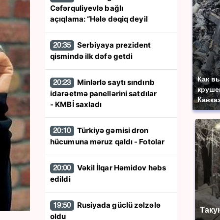
Cəfərquliyevlə bağlı
açıqlama: “Hələ dəqiq deyil
Serbiyaya prezident
20:35
qismində ilk dəfə getdi
Как в
Minlərlə saytı sındırıb
20:23
круше
idarəetmə panellərini satdılar
Кавка
- KMBİ saxladı
Türkiyə gəmisi dron
20:10
hücumuna məruz qaldı - Fotolar
Vəkil İlqar Həmidov həbs
20:00
edildi
Rusiyada güclü zəlzələ
19:50
Таку
oldu