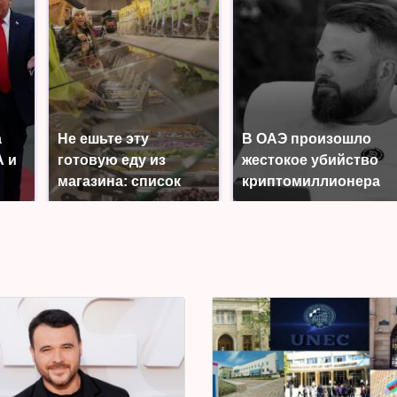
а
Не ешьте эту
В ОАЭ произошло
 и
готовую еду из
жестокое убийство
магазина: список
криптомиллионера