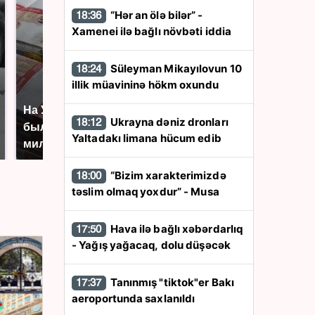
“Hər an ölə bilər” -
18:36
Xamenei ilə bağlı növbəti iddia
Süleyman Mikayılovun 10
18:24
illik müavininə hökm oxundu
На Урале из казны
Как выглядит место
Ukrayna dəniz dronları
18:12
были украдены 18
крушение вертолета на
Yaltadakı limana hücum edib
миллионов рублей
Кавказе: смотреть
“Bizim xarakterimizdə
18:00
təslim olmaq yoxdur” - Musa
Hava ilə bağlı xəbərdarlıq
17:50
- Yağış yağacaq, dolu düşəcək
Tanınmış "tiktok"er Bakı
17:37
aeroportunda saxlanıldı