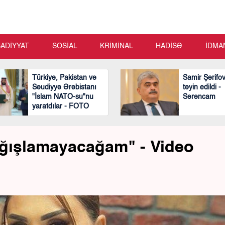
SADİYYAT
SOSİAL
KRİMİNAL
HADİSƏ
İDMA
Türkiyə, Pakistan və
Samir Şərifo
Səudiyyə Ərəbistanı
təyin edildi -
"İslam NATO-su"nu
Sərəncam
yaratdılar - FOTO
ağışlamayacağam" - Video