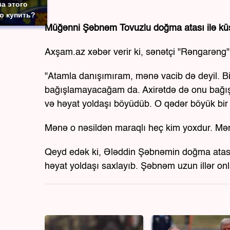
за этого
то купить?
Müğənni Şəbnəm Tovuzlu doğma atası ilə küs
Axşam.az xəbər verir ki, sənətçi "Rəngarəng
"Atamla danışımıram, mənə vacib də deyil. Bi
bağışlamayacağam da. Axirətdə də onu bağı
və həyat yoldaşı böyüdüb. O qədər böyük bir
Mənə o nəsildən maraqlı heç kim yoxdur. Mən
Qeyd edək ki, Ələddin Şəbnəmin doğma atası de
həyat yoldaşı saxlayıb. Şəbnəm uzun illər onl