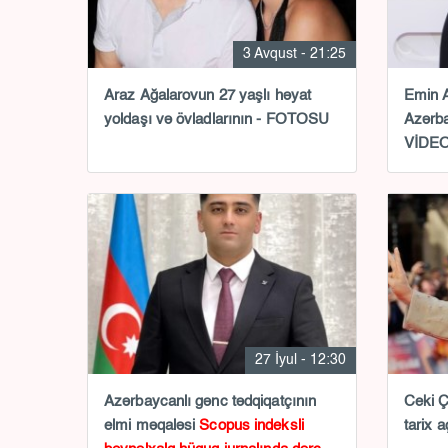
3 Avqust - 21:25
Araz Ağalarovun 27 yaşlı həyat
Emin A
yoldaşı və övladlarının - FOTOSU
Azərba
VİDE
27 İyul - 12:30
Azərbaycanlı gənc tədqiqatçının
Ceki Ç
elmi məqaləsi
Scopus indeksli
tarix a