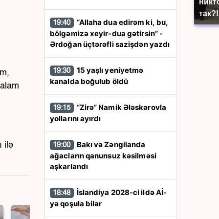
никто
так?!
“Allaha dua edirəm ki, bu,
19:40
bölgəmizə xeyir-dua gətirsin” -
Ərdoğan üçtərəfli sazişdən yazdı
15 yaşlı yeniyetmə
19:30
am,
kanalda boğulub öldü
xalam
“Zirə” Namik Ələskərovla
19:15
yollarını ayırdı
Bakı və Zəngilanda
 ilə
19:00
ağacların qanunsuz kəsilməsi
aşkarlandı
İslandiya 2028-ci ildə Aİ-
18:48
yə qoşula bilər