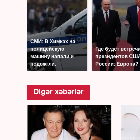
СМИ: В Химках на
полицейскую
Где будет встреч
машину напали и
президентов США
подожгли.
России: Европа?
Digər xəbərlər