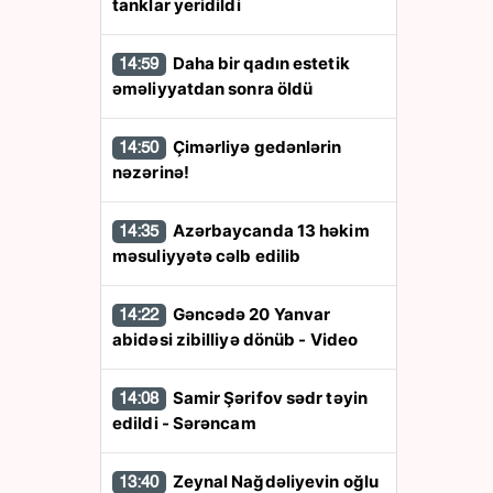
tanklar yeridildi
Daha bir qadın estetik
14:59
əməliyyatdan sonra öldü
Çimərliyə gedənlərin
14:50
nəzərinə!
Azərbaycanda 13 həkim
14:35
məsuliyyətə cəlb edilib
Gəncədə 20 Yanvar
14:22
abidəsi zibilliyə dönüb - Video
Samir Şərifov sədr təyin
14:08
edildi - Sərəncam
Zeynal Nağdəliyevin oğlu
13:40