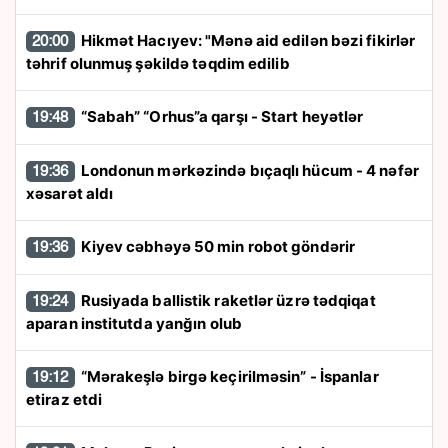
Hikmət Hacıyev: "Mənə aid edilən bəzi fikirlər
20:00
təhrif olunmuş şəkildə təqdim edilib
“Sabah” “Orhus”a qarşı - Start heyətlər
19:48
Londonun mərkəzində bıçaqlı hücum - 4 nəfər
19:36
xəsarət aldı
Kiyev cəbhəyə 50 min robot göndərir
19:36
Rusiyada ballistik raketlər üzrə tədqiqat
19:24
aparan institutda yanğın olub
“Mərakeşlə birgə keçirilməsin” - İspanlar
19:12
etiraz etdi