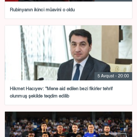
Rubinyanın ikinci müavini o oldu
5 Avqust - 20:00
Hikmət Hacıyev: "Mənə aid edilən bəzi fikirlər təhrif
olunmuş şəkildə təqdim edilib