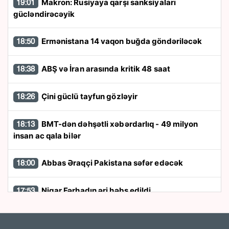
Makron: Rusiyaya qarşı sanksiyaları
19:01
gücləndirəcəyik
Ermənistana 14 vaqon buğda göndəriləcək
18:50
ABŞ və İran arasında kritik 48 saat
18:38
Çini güclü tayfun gözləyir
18:26
BMT-dən dəhşətli xəbərdarlıq - 49 milyon
18:13
insan ac qala bilər
Abbas Əraqçi Pakistana səfər edəcək
18:00
Nigar Fərhadın əri həbs edildi
17:53
Kart limitləri ilə bağlı yenilik: Bir il ərzində 20
17:48