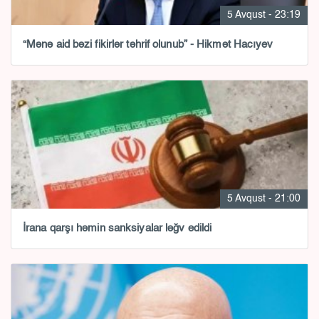
5 Avqust - 23:19
“Mənə aid bəzi fikirlər təhrif olunub” - Hikmət Hacıyev
5 Avqust - 21:00
İrana qarşı həmin sanksiyalar ləğv edildi