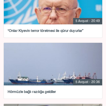
5 Avqust - 20:49
“Onlar Kiyevin terror törətməsi ilə qürur duyurlar”
5 Avqust - 20:36
Hörmüzlə bağlı razılığa gəldilər