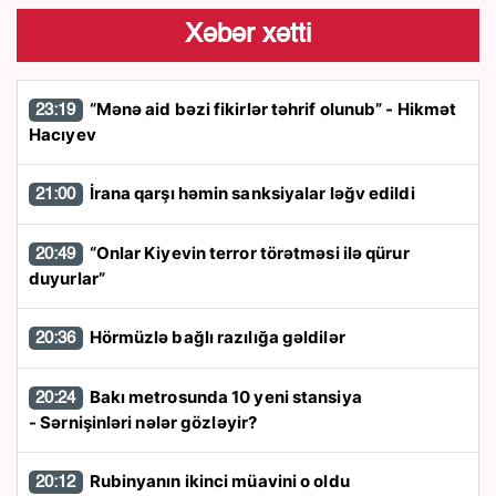
Xəbər xətti
“Mənə aid bəzi fikirlər təhrif olunub” - Hikmət
23:19
Hacıyev
İrana qarşı həmin sanksiyalar ləğv edildi
21:00
“Onlar Kiyevin terror törətməsi ilə qürur
20:49
duyurlar”
Hörmüzlə bağlı razılığa gəldilər
20:36
Bakı metrosunda 10 yeni stansiya
20:24
- Sərnişinləri nələr gözləyir?
Rubinyanın ikinci müavini o oldu
20:12