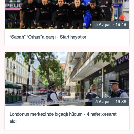
5 Avqust - 19:48
“Sabah” “Orhus”a qarşı - Start heyətlər
5 Avqust - 19:36
Londonun mərkəzində bıçaqlı hücum - 4 nəfər xəsarət
aldı