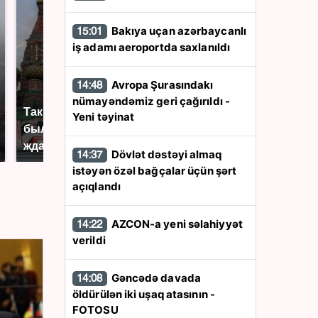
Bakıya uçan azərbaycanlı
15:01
iş adamı aeroportda saxlanıldı
Avropa Şurasındakı
14:48
nümayəndəmiz geri çağırıldı -
Таких событий не
Yeni təyinat
В магазинах России
было с 1945: чего
ажиотаж из-за этого
ждать всем нам?
продукта: что купить?
Dövlət dəstəyi almaq
14:37
istəyən özəl bağçalar üçün şərt
açıqlandı
AZCON-a yeni səlahiyyət
14:22
verildi
Gəncədə davada
14:08
öldürülən iki uşaq atasının -
FOTOSU