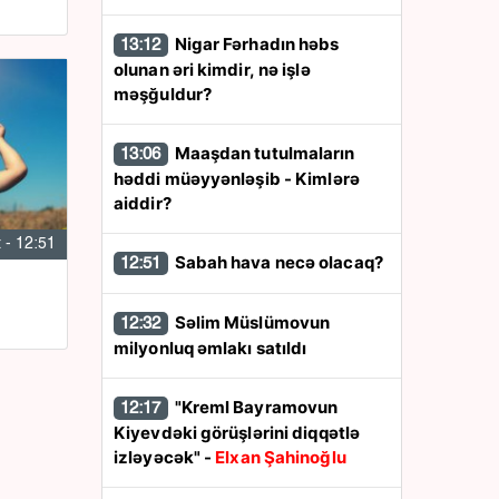
Nigar Fərhadın həbs
13:12
olunan əri kimdir, nə işlə
məşğuldur?
Maaşdan tutulmaların
13:06
həddi müəyyənləşib - Kimlərə
aiddir?
 - 12:51
Sabah hava necə olacaq?
12:51
Səlim Müslümovun
12:32
milyonluq əmlakı satıldı
"Kreml Bayramovun
12:17
Kiyevdəki görüşlərini diqqətlə
izləyəcək" -
Elxan Şahinoğlu