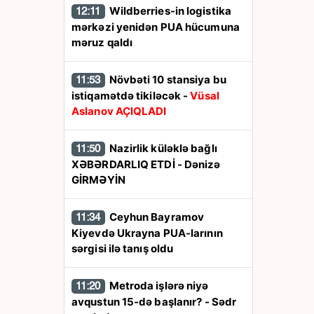
Wildberries-in logistika
12:11
mərkəzi yenidən PUA hücumuna
məruz qaldı
Növbəti 10 stansiya bu
11:53
istiqamətdə tikiləcək -
Vüsal
Aslanov AÇIQLADI
Nazirlik küləklə bağlı
11:50
XƏBƏRDARLIQ ETDİ - Dənizə
GİRMƏYİN
Ceyhun Bayramov
11:34
Kiyevdə Ukrayna PUA-larının
sərgisi ilə tanış oldu
Metroda işlərə niyə
11:20
avqustun 15-də başlanır? - Sədr