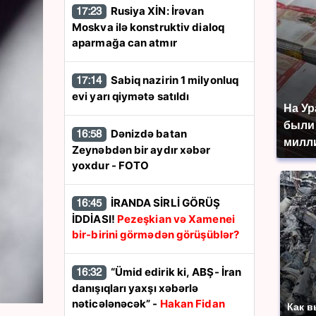
Rusiya XİN: İrəvan
17:23
Moskva ilə konstruktiv dialoq
aparmağa can atmır
Sabiq nazirin 1 milyonluq
17:14
evi yarı qiymətə satıldı
На Ур
были
Dənizdə batan
16:58
милл
Zeynəbdən bir aydır xəbər
yoxdur - FOTO
İRANDA SİRLİ GÖRÜŞ
16:45
İDDİASI!
Pezeşkian və Xamenei
bir-birini görmədən görüşüblər?
“Ümid edirik ki, ABŞ- İran
16:32
danışıqları yaxşı xəbərlə
nəticələnəcək” -
Hakan Fidan
Как в