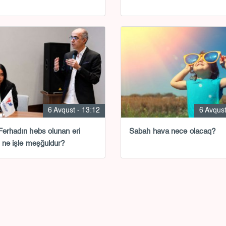
6 Avqust - 13:12
6 Avqust
Fərhadın həbs olunan əri
Sabah hava necə olacaq?
, nə işlə məşğuldur?