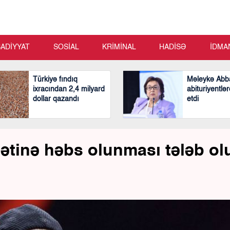
SADİYYAT
SOSİAL
KRİMİNAL
HADİSƏ
İDMA
Türkiyə fındıq
Məleykə Abb
ixracından 2,4 milyard
abituriyentlər
dollar qazandı
etdi
dətinə həbs olunması tələb ol