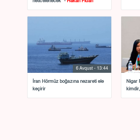
nəticələnəcək” -
Hakan Fidan
6 Avqust - 13:44
İran Hörmüz boğazına nəzarəti ələ
Nigar 
keçirir
kimdir