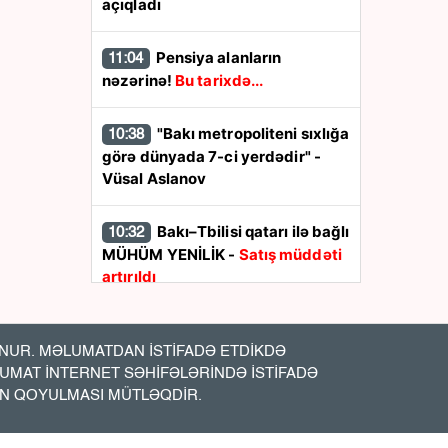
açıqladı
Pensiya alanların
11:04
nəzərinə!
Bu tarixdə...
"Bakı metropoliteni sıxlığa
10:38
görə dünyada 7-ci yerdədir" -
Vüsal Aslanov
Bakı–Tbilisi qatarı ilə bağlı
10:32
MÜHÜM YENİLİK -
Satış müddəti
artırıldı
Nevropatoloq açıqladı:
10:20
Yaddaşı gücləndirən ən faydalı
UR. MƏLUMATDAN İSTİFADƏ ETDİKDƏ
içki budur
LUMAT İNTERNET SƏHİFƏLƏRİNDƏ İSTİFADƏ
İN QOYULMASI MÜTLƏQDİR.
Qızıl bahalaşdı
10:05