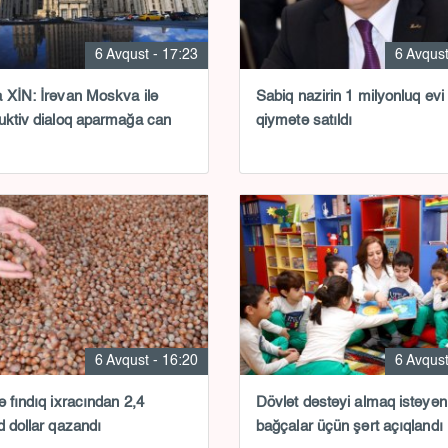
6 Avqust - 17:23
6 Avqust
 XİN: İrəvan Moskva ilə
Sabiq nazirin 1 milyonluq evi 
uktiv dialoq aparmağa can
qiymətə satıldı
6 Avqust - 16:20
6 Avqust
ə fındıq ixracından 2,4
Dövlət dəstəyi almaq istəyən
d dollar qazandı
bağçalar üçün şərt açıqlandı