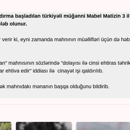
rma başladılan türkiyəli müğənni Mabel Matizin 3 il
ləb olunur.
 verir ki, eyni zamanda mahnının müəllifləri üçün də həb
an" mahnısının sözlərində "dolayısı ilə cinsi ehtiras təhrik
 ehtiva edir" iddiası ilə cinayət işi qaldırılıb.
ərək mahnıdakı mənanın başqa olduğunu bildirib.