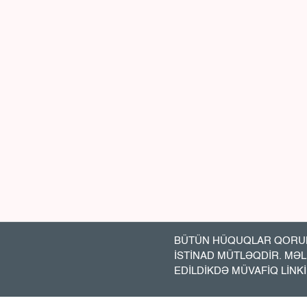
BÜTÜN HÜQUQLAR QORUN
İSTİNAD MÜTLƏQDİR. MƏ
EDİLDİKDƏ MÜVAFİQ LİNK