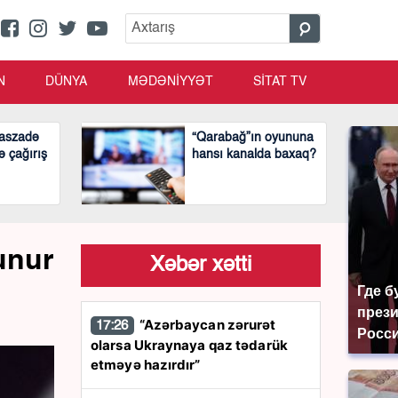
N
DÜNYA
MƏDƏNİYYƏT
SİTAT TV
aszadə
“Qarabağ”ın oyununa
ə çağırış
hansı kanalda baxaq?
unur
Xəbər xətti
Где б
през
“Azərbaycan zərurət
17:26
Росси
olarsa Ukraynaya qaz tədarük
etməyə hazırdır”