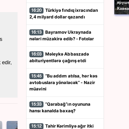
круше
Кавка
Türkiyə fındıq ixracından
16:20
2,4 milyard dollar qazandı
Bayramov Ukraynada
16:13
nələri müzakirə edib? - Fotolar
s
Məleykə Abbaszadə
16:03
abituriyentlərə çağırış etdi
 edir,
“Bu addım atılsa, hər kəs
15:45
avtobuslara yönələcək” - Nazir
müavini
“Qarabağ”ın oyununa
15:33
hansı kanalda baxaq?
Tahir Kərimliyə ağır itki
15:12