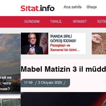
Ana səhifə
Əlaqə
GÜNDƏM
TƏHLİL
SİYASƏT
İQTİ
İRANDA SİRLİ
GÖRÜŞ İDDİASI!
Pezeşkian və
Xamenei bir-birini
görmədən
görüşüblər?
Mabel Matizin 3 il müd
тий не
17:49
3 Oktyabr 2025
: чего
 нам?