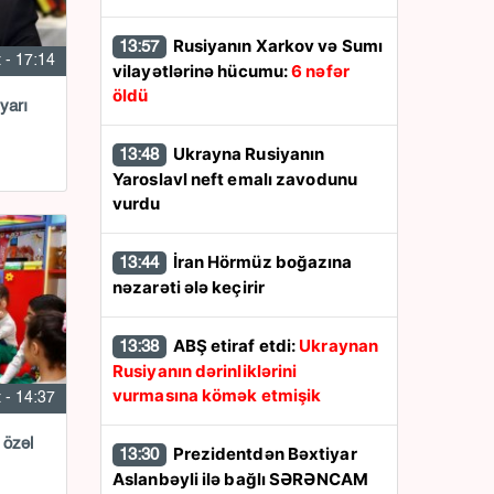
Rusiyanın Xarkov və Sumı
13:57
 - 17:14
vilayətlərinə hücumu:
6 nəfər
öldü
yarı
Ukrayna Rusiyanın
13:48
Yaroslavl neft emalı zavodunu
vurdu
İran Hörmüz boğazına
13:44
nəzarəti ələ keçirir
ABŞ etiraf etdi:
Ukraynan
13:38
Rusiyanın dərinliklərini
vurmasına kömək etmişik
 - 14:37
 özəl
Prezidentdən Bəxtiyar
13:30
Aslanbəyli ilə bağlı SƏRƏNCAM