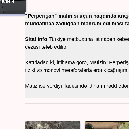
пали и
"Perperişan" mahnısı üçün haqqında araşdı
müddətinəa zadlıqdan məhrum edilməsi tə
Sitat.info
Türkiyə mətbuatına istinadən xəbər
cəzası tələb edilib.
Xatırladaq ki, ittihama görə, Matizin "Perperiş
fiziki və mənəvi metaforalarla erotik çağrışımlar
Matiz isə verdiyi ifadəsində ittihamı rədd ed