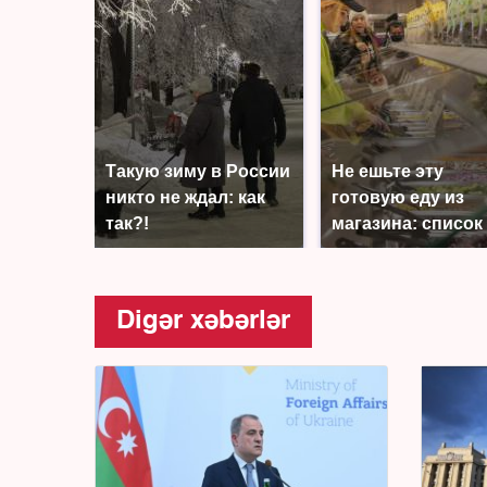
Такую зиму в России
Не ешьте эту
никто не ждал: как
готовую еду из
так?!
магазина: список
Digər xəbərlər