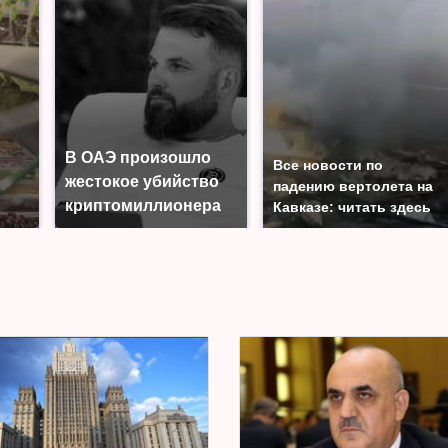
В ОАЭ произошло
Все новости по
жестокое убийство
падению вертолета на
криптомиллионера
Кавказе: читать здесь