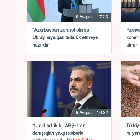
6 Avqust - 17:26
“Azərbaycan zərurət olarsa
Rusiya
Ukraynaya qaz tədarük etməyə
konstr
hazırdır”
atmır
6 Avqust - 16:32
“Ümid edirik ki, ABŞ- İran
Türkiy
danışıqları yaxşı xəbərlə
milyar