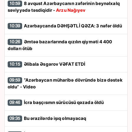
8 avqust Azərbaycanın zəfərinin beynəlxalq
10:59
səviyyədə təsdiqidir -
Arzu Nağıyev
Azərbaycanda DƏHŞƏTLİ QƏZA: 3 nəfər öldü
10:39
Əmtəə bazarlarında qızılın qiyməti 4 400
10:26
dolları ötüb
Əlibala Əsgərov VƏFAT ETDİ
10:15
“Azərbaycan müharibə dövründə bizə dəstək
09:59
oldu” - Video
İcra başçısının sürücüsü qəzada öldü
09:46
Bu ərazilərdə işıq olmayacaq
09:35