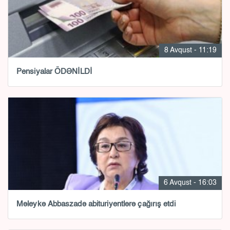
8 Avqust - 11:19
Pensiyalar ÖDƏNİLDİ
6 Avqust - 16:03
Məleykə Abbaszadə abituriyentlərə çağırış etdi