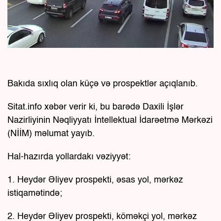
Bakıda sıxlıq olan küçə və prospektlər açıqlanıb.
Sitat.info xəbər verir ki, bu barədə Daxili İşlər
Nazirliyinin Nəqliyyatı İntellektual İdarəetmə Mərkəzi
(NİİM) məlumat yayıb.
Hal-hazırda yollardakı vəziyyət:
1. Heydər Əliyev prospekti, əsas yol, mərkəz
istiqamətində;
2. Heydər Əliyev prospekti, köməkçi yol, mərkəz