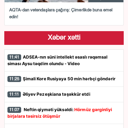
AQTA-dan vətəndaşlara çağırış: Çimərlikdə buna əməl
edin!
Xəbər xətti
ADSEA-nın süni intellekt əsaslı rəqəmsal
11:41
siması Aysu təqdim olundu - Video
Şimali Kore Rusiyaya 50 min hərbçi göndərir
11:25
Əliyev Pezeşkiana təşəkkür etdi
11:11
Neftin qiyməti yüksəldi:
Hörmüz gərginliyi
11:07
birjalara təsirsiz ötüşmür