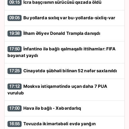
İcra başçısının sürücüsü qəzada öldü
09:15
Bu yollarda sıxlıq var bu-yollarda-sixliq-var
09:05
İlham Əliyev Donald Trampla danışdı
19:38
İnfantino ilə bağlı qalmaqallı ittihamlar: FIFA
17:50
bəyanat yaydı
Cinayətdə şübhəli bilinən 52 nəfər saxlanıldı
17:25
Moskva istiqamətində uçan daha 7 PUA
17:12
vurulub
Hava ilə bağlı - Xəbərdarlıq
17:00
Tovuzda ikimərtəbəli evdə yanğın
16:55