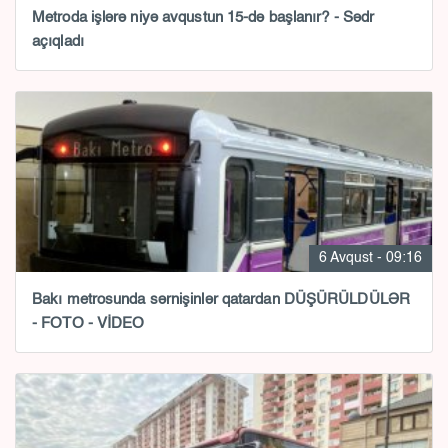
Metroda işlərə niyə avqustun 15-də başlanır? - Sədr
açıqladı
6 Avqust - 09:16
Bakı metrosunda sərnişinlər qatardan DÜŞÜRÜLDÜLƏR
- FOTO - VİDEO