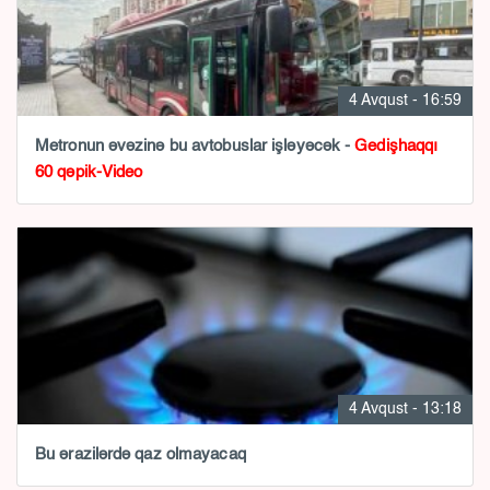
4 Avqust - 16:59
Metronun əvəzinə bu avtobuslar işləyəcək -
Gedişhaqqı
60 qəpik-Video
4 Avqust - 13:18
Bu ərazilərdə qaz olmayacaq