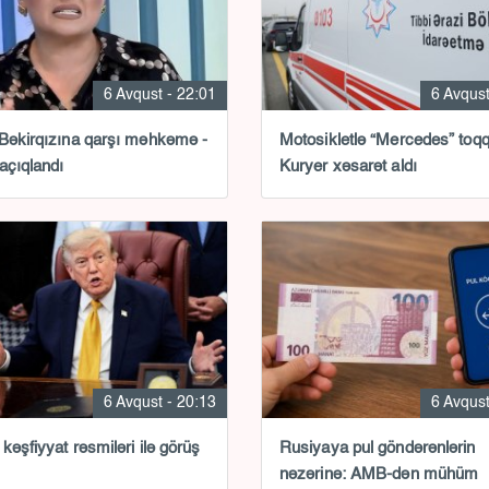
6 Avqust - 22:01
6 Avqust
Bəkirqızına qarşı məhkəmə -
Motosikletlə “Mercedes” toq
açıqlandı
Kuryer xəsarət aldı
6 Avqust - 20:13
6 Avqust
kəşfiyyat rəsmiləri ilə görüş
Rusiyaya pul göndərənlərin
nəzərinə: AMB-dən mühüm