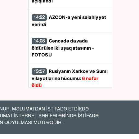
açıqlandı
AZCON-a yeni səlahiyyət
14:22
verildi
Gəncədə davada
14:08
öldürülən iki uşaq atasının -
FOTOSU
Rusiyanın Xarkov və Sumı
13:57
vilayətlərinə hücumu:
6 nəfər
öldü
Ukrayna Rusiyanın
13:48
Yaroslavl neft emalı zavodunu
UR. MƏLUMATDAN İSTİFADƏ ETDİKDƏ
vurdu
LUMAT İNTERNET SƏHİFƏLƏRİNDƏ İSTİFADƏ
İN QOYULMASI MÜTLƏQDİR.
İran Hörmüz boğazına
13:44