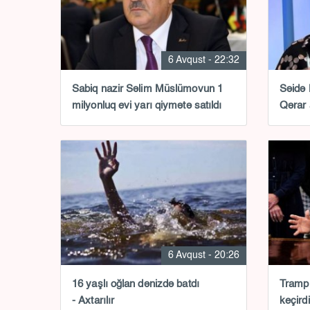
6 Avqust - 22:32
Sabiq nazir Səlim Müslümovun 1
Səidə 
milyonluq evi yarı qiymətə satıldı
Qərar 
6 Avqust - 20:26
16 yaşlı oğlan dənizdə batdı
Tramp 
- Axtarılır
keçirdi