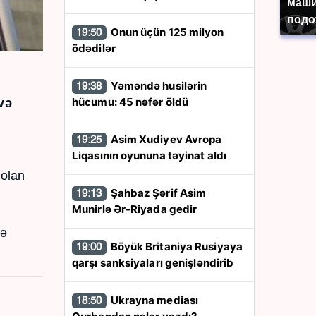
маши
подо
Onun üçün 125 milyon
19:50
ödədilər
Yəməndə husilərin
19:38
hücumu: 45 nəfər öldü
və
Asim Xudiyev Avropa
19:25
Liqasının oyununa təyinat aldı
 olan
Şahbaz Şərif Asim
19:13
Munirlə Ər-Riyada gedir
də
Böyük Britaniya Rusiyaya
19:00
qarşı sanksiyaları genişləndirib
Ukrayna mediası
18:50