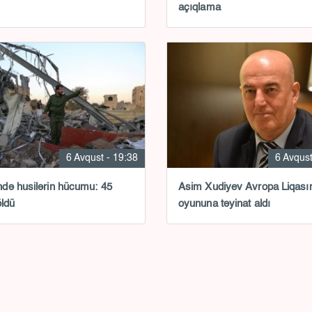
açıqlama
6 Avqust - 19:38
6 Avqust
ə husilərin hücumu: 45
Asim Xudiyev Avropa Liqası
öldü
oyununa təyinat aldı