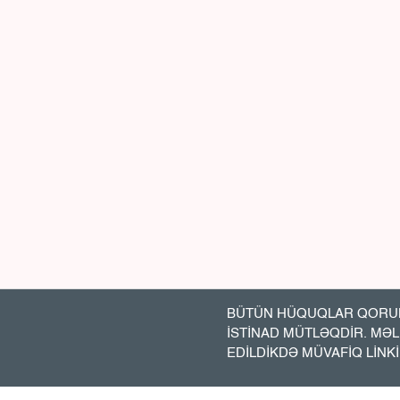
BÜTÜN HÜQUQLAR QORUN
İSTİNAD MÜTLƏQDİR. MƏ
EDİLDİKDƏ MÜVAFİQ LİNK