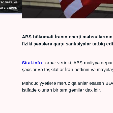
толета на
ать здесь
ABŞ hökuməti İranın enerji məhsullarının
fiziki şəxslərə qarşı sanksiyalar tətbiq edi
Sitat.info
xəbər verir ki, ABŞ maliyyə depa
şəxslər və təşkilatlar İran neftinin və mayeləş
Məhdudiyyətlərə məruz qalanlar əsasən BƏƏ v
istifadə olunan bir sıra gəmilər daxildir.