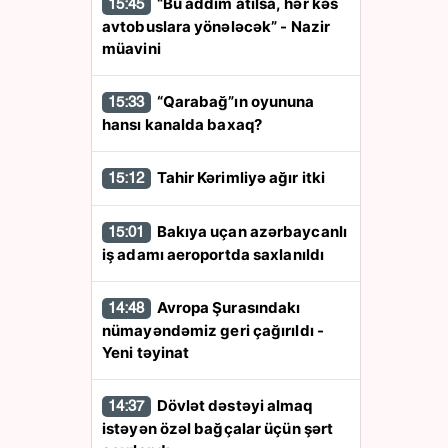
“Bu addım atılsa, hər kəs
15:45
avtobuslara yönələcək” - Nazir
müavini
“Qarabağ”ın oyununa
15:33
hansı kanalda baxaq?
Tahir Kərimliyə ağır itki
15:12
Bakıya uçan azərbaycanlı
15:01
iş adamı aeroportda saxlanıldı
Avropa Şurasındakı
14:48
nümayəndəmiz geri çağırıldı -
Yeni təyinat
Dövlət dəstəyi almaq
14:37
istəyən özəl bağçalar üçün şərt