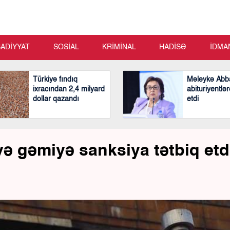
SADİYYAT
SOSİAL
KRİMİNAL
HADİSƏ
İDMA
Türkiyə fındıq
Məleykə Abb
ixracından 2,4 milyard
abituriyentlər
dollar qazandı
etdi
və gəmiyə sanksiya tətbiq etd