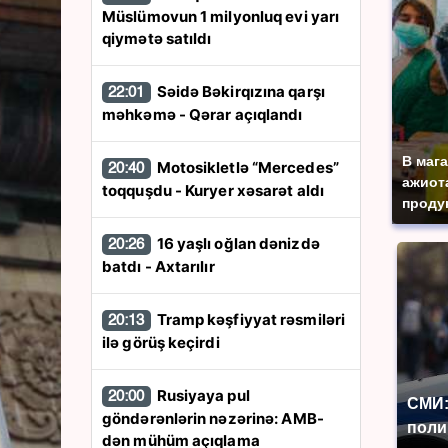
Müslümovun 1 milyonluq evi yarı
qiymətə satıldı
Səidə Bəkirqızına qarşı
22:01
məhkəmə - Qərar açıqlandı
В маг
Motosikletlə “Mercedes”
20:40
ажиота
toqquşdu - Kuryer xəsarət aldı
продук
16 yaşlı oğlan dənizdə
20:26
batdı - Axtarılır
Tramp kəşfiyyat rəsmiləri
20:13
ilə görüş keçirdi
Rusiyaya pul
20:00
СМИ:
göndərənlərin nəzərinə: AMB-
поли
dən mühüm açıqlama