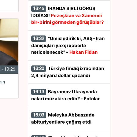
İRANDA SİRLİ GÖRÜŞ
16:45
İDDİASI!
Pezeşkian və Xamenei
bir-birini görmədən görüşüblər?
“Ümid edirik ki, ABŞ- İran
16:32
danışıqları yaxşı xəbərlə
nəticələnəcək” -
Hakan Fidan
Türkiyə fındıq ixracından
16:20
 - 19:25
2,4 milyard dollar qazandı
nın
Bayramov Ukraynada
16:13
nələri müzakirə edib? - Fotolar
Məleykə Abbaszadə
16:03
abituriyentlərə çağırış etdi