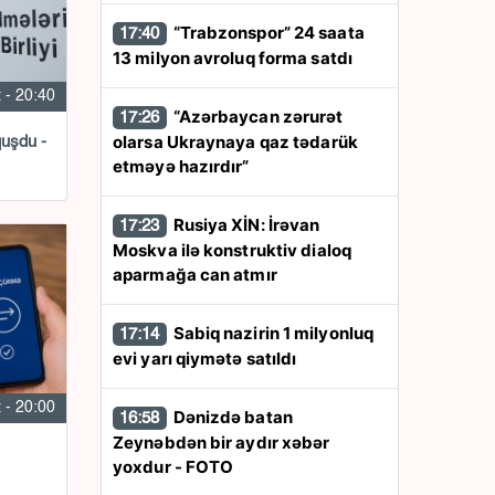
“Trabzonspor” 24 saata
17:40
13 milyon avroluq forma satdı
 - 20:40
“Azərbaycan zərurət
17:26
olarsa Ukraynaya qaz tədarük
quşdu -
etməyə hazırdır”
Rusiya XİN: İrəvan
17:23
Moskva ilə konstruktiv dialoq
aparmağa can atmır
Sabiq nazirin 1 milyonluq
17:14
evi yarı qiymətə satıldı
 - 20:00
Dənizdə batan
16:58
Zeynəbdən bir aydır xəbər
yoxdur - FOTO