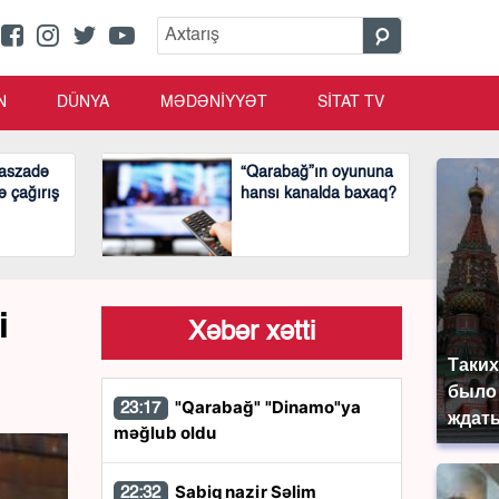
N
DÜNYA
MƏDƏNİYYƏT
SİTAT TV
aszadə
“Qarabağ”ın oyununa
ə çağırış
hansı kanalda baxaq?
i
Xəbər xətti
Таких
было 
"Qarabağ" "Dinamo"ya
23:17
ждать
məğlub oldu
Sabiq nazir Səlim
22:32