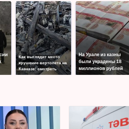
ссии
На Урале из казны
Как выглядит место
к
были украдены 18
крушение вертолета на
миллионов рублей
Кавказе: смотреть