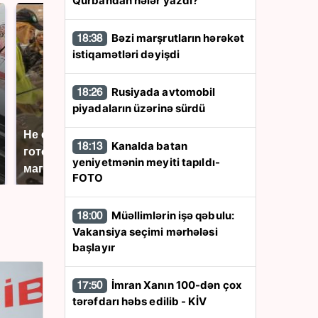
Qurbandan nələr yazdı?
Bəzi marşrutların hərəkət
18:38
istiqamətləri dəyişdi
Rusiyada avtomobil
18:26
piyadaların üzərinə sürdü
Не ешьте эту
В ОАЭ произошло
Kanalda batan
18:13
готовую еду из
жестокое убийство
yeniyetmənin meyiti tapıldı-
магазина: список
криптомиллионера
FOTO
Müəllimlərin işə qəbulu:
18:00
Vakansiya seçimi mərhələsi
başlayır
İmran Xanın 100-dən çox
17:50
tərəfdarı həbs edilib - KİV