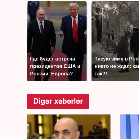
Где будет встреча
Такую зиму в Ро
президентов США и
никто не ждал: ка
России: Европа?
так?!
Digər xəbərlər