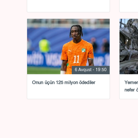
6 Avqust - 19:50
Onun üçün 125 milyon ödədilər
Yəmənd
nəfər 