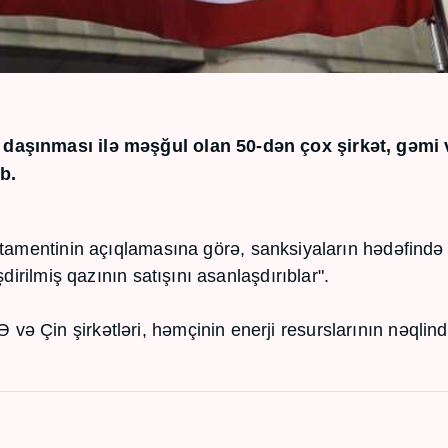
 daşınması ilə məşğul olan 50-dən çox şirkət, gəmi 
b.
rtamentinin açıqlamasına görə, sanksiyaların hədəfində
dirilmiş qazının satışını asanlaşdırıblar".
ə Çin şirkətləri, həmçinin enerji resurslarının nəqlin