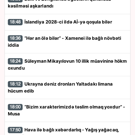
kəsilməsi aşkarlandı
İslandiya 2028-ci ildə Aİ-yə qoşula bilər
18:48
“Hər an ölə bilər” - Xamenei ilə bağlı növbəti
18:36
iddia
Süleyman Mikayılovun 10 illik müavininə hökm
18:24
oxundu
Ukrayna dəniz dronları Yaltadakı limana
18:12
hücum edib
“Bizim xarakterimizdə təslim olmaq yoxdur” -
18:00
Musa
Hava ilə bağlı xəbərdarlıq - Yağış yağacaq,
17:50