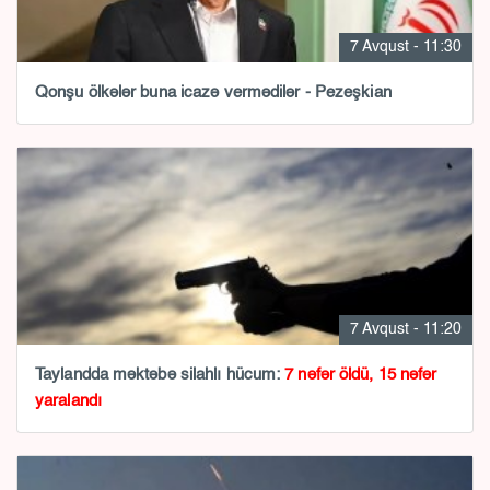
7 Avqust - 11:30
Qonşu ölkələr buna icazə vermədilər - Pezeşkian
7 Avqust - 11:20
Taylandda məktəbə silahlı hücum:
7 nəfər öldü, 15 nəfər
yaralandı