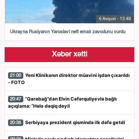
6 Avqust - 13:48
Ukrayna Rusiyanın Yaroslavl neft emalı zavodunu vurdu
Xəbər xətti
Yeni Klinikanın direktor müavini işdən çıxarıldı
21:00
- FOTO
“Qarabağ”dan Elvin Cəfərquliyevlə bağlı
20:47
açıqlama: “Hələ dəqiq deyil
Serbiyaya prezident qismində ilk dəfə getdi
20:35