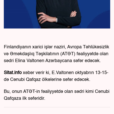
Finlandiyanın xarici işlər naziri, Avropa Təhlükəsizlik
və Əməkdaşlıq Təşkilatının (ATƏT) fəaliyyətdə olan
sədri Elina Valtonen Azərbaycana səfər edəcək.
Sitat.info
xəbər verir ki, E.Valtonen oktyabrın 13-15-
də Cənubi Qafqaz ölkələrinə səfər edəcək.
Bu, onun ATƏT-in fəaliyyətdə olan sədri kimi Cənubi
Qafqaza ilk səfəridir.