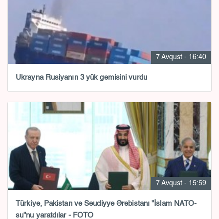
7 Avqust - 16:40
Ukrayna Rusiyanın 3 yük gəmisini vurdu
7 Avqust - 15:59
Türkiyə, Pakistan və Səudiyyə Ərəbistanı "İslam NATO-
su"nu yaratdılar - FOTO