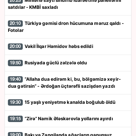
Minlərlə saytı sındırıb idarəetmə panellərini
20:23
satdılar - KMBİ saxladı
Türkiyə gəmisi dron hücumuna məruz qaldı -
20:10
Fotolar
Vəkil İlqar Həmidov həbs edildi
20:00
Rusiyada güclü zəlzələ oldu
19:50
“Allaha dua edirəm ki, bu, bölgəmizə xeyir-
19:40
dua gətirsin” - Ərdoğan üçtərəfli sazişdən yazdı
15 yaşlı yeniyetmə kanalda boğulub öldü
19:30
“Zirə” Namik Ələskərovla yollarını ayırdı
19:15
Bakı və Zəngilanda ağacların qanunsuz
19:00