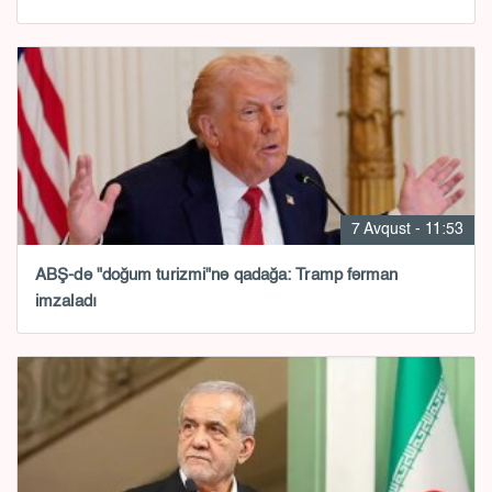
7 Avqust - 11:53
ABŞ-də "doğum turizmi"nə qadağa: Tramp fərman
imzaladı