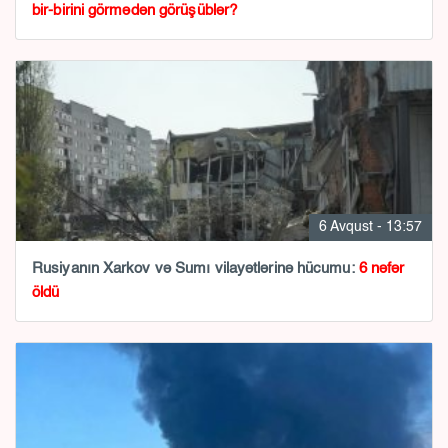
bir-birini görmədən görüşüblər?
6 Avqust - 13:57
Rusiyanın Xarkov və Sumı vilayətlərinə hücumu:
6 nəfər
öldü