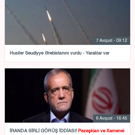
7 Avqust - 09:12
Husilər Səudiyyə Ərəbistanını vurdu - Yaralılar var
6 Avqust - 16:45
İRANDA SİRLİ GÖRÜŞ İDDİASI!
Pezeşkian və Xamenei