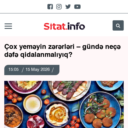
Çox yeməyin zərərləri – gündə neçə
dəfə qidalanmalıyıq?
15:05
15 May 2026