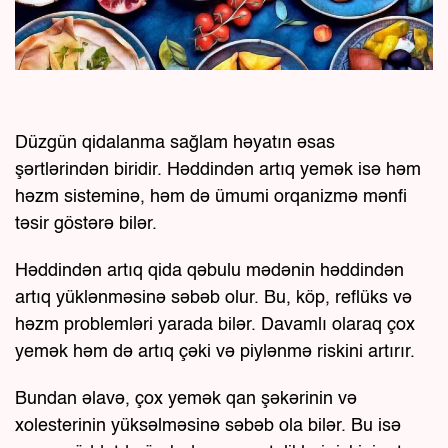
Düzgün qidalanma sağlam həyatın əsas
şərtlərindən biridir. Həddindən artıq yemək isə həm
həzm sisteminə, həm də ümumi orqanizmə mənfi
təsir göstərə bilər.
Həddindən artıq qida qəbulu mədənin həddindən
artıq yüklənməsinə səbəb olur. Bu, köp, reflüks və
həzm problemləri yarada bilər. Davamlı olaraq çox
yemək həm də artıq çəki və piylənmə riskini artırır.
Bundan əlavə, çox yemək qan şəkərinin və
xolesterinin yüksəlməsinə səbəb ola bilər. Bu isə