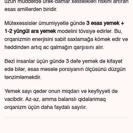
uzun müddətdə ürək-damar xəstəlikləri riskini artıran
əsas amillərdən biridir.
Mütəxəssislər ümumiyyətlə gündə
3 əsas yemək +
1-2 yüngül ara yemək
modelini tövsiyə edirlər. Bu,
orqanizmin enerjisini sabit saxlamağa kömək edir və
həddindən artıq ac qalmağın qarşısını alır.
Bəzi insanlar üçün gündə 3 dəfə yemək də kifayət
edə bilər, əsas məsələ porsiyanın ölçüsünü düzgün
tənzimləməkdir.
Yemək sayı qədər onun miqdarı və keyfiyyəti də
vacibdir. Az-az, amma balanslı qidalanmaq
orqanizm üçün daha faydalı sayılır.