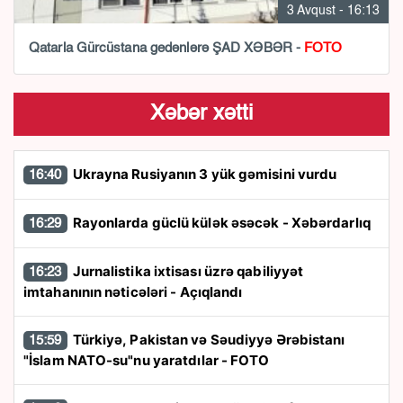
3 Avqust - 16:13
Qatarla Gürcüstana gedənlərə ŞAD XƏBƏR -
FOTO
Xəbər xətti
Ukrayna Rusiyanın 3 yük gəmisini vurdu
16:40
Rayonlarda güclü külək əsəcək - Xəbərdarlıq
16:29
Jurnalistika ixtisası üzrə qabiliyyət
16:23
imtahanının nəticələri - Açıqlandı
Türkiyə, Pakistan və Səudiyyə Ərəbistanı
15:59
"İslam NATO-su"nu yaratdılar - FOTO