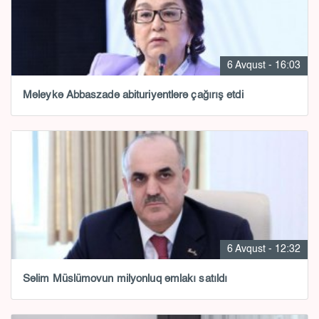
6 Avqust - 16:03
Məleykə Abbaszadə abituriyentlərə çağırış etdi
6 Avqust - 12:32
Səlim Müslümovun milyonluq əmlakı satıldı