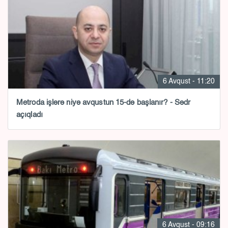
6 Avqust - 11:20
Metroda işlərə niyə avqustun 15-də başlanır? - Sədr
açıqladı
6 Avqust - 09:16