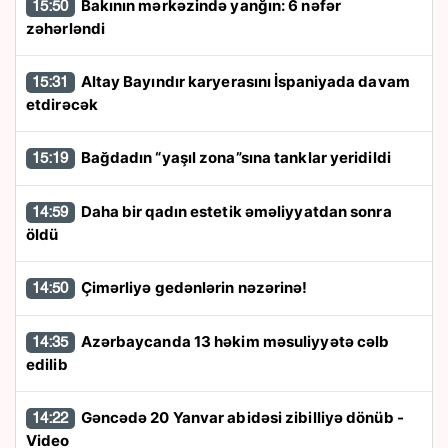
Bakının mərkəzində yanğın: 6 nəfər
15:50
zəhərləndi
Altay Bayındır karyerasını İspaniyada davam
15:31
etdirəcək
Bağdadın “yaşıl zona”sına tanklar yeridildi
15:19
Daha bir qadın estetik əməliyyatdan sonra
14:59
öldü
Çimərliyə gedənlərin nəzərinə!
14:50
Azərbaycanda 13 həkim məsuliyyətə cəlb
14:35
edilib
Gəncədə 20 Yanvar abidəsi zibilliyə dönüb -
14:22
Video