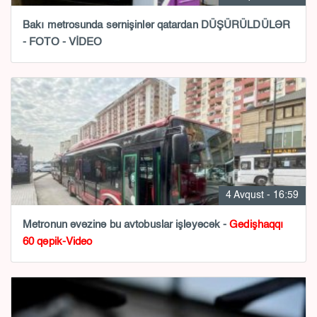
Bakı metrosunda sərnişinlər qatardan DÜŞÜRÜLDÜLƏR
- FOTO - VİDEO
4 Avqust - 16:59
Metronun əvəzinə bu avtobuslar işləyəcək -
Gedişhaqqı
60 qəpik-Video