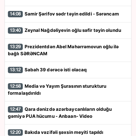
Samir Şərifov sədr təyin edildi - Sərəncam
14:08
Zeynal Nağdəliyevin oğlu səfir təyin olundu
13:40
Prezidentdən Abel Məhərrəmovun oğlu ilə
13:29
bağlı SƏRƏNCAM
Sabah 39 dərəcə isti olacaq
13:12
Media və Yayım Şurasının sturukturu
12:58
formalaşdırıldı
Qara dənizdə azərbaycanlıların olduğu
12:47
gəmiyə PUA hücumu - Anbaan- Video
Bakıda vəzifəli şəxsin meyiti tapıldı
12:20