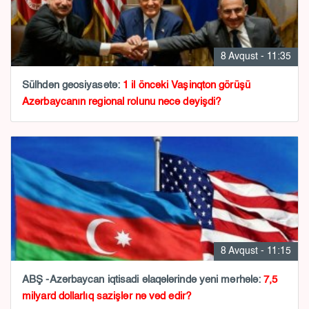
8 Avqust - 11:35
Sülhdən geosiyasətə:
1 il öncəki Vaşinqton görüşü
Azərbaycanın regional rolunu necə dəyişdi?
8 Avqust - 11:15
ABŞ -Azərbaycan iqtisadi əlaqələrində yeni mərhələ:
7,5
milyard dollarlıq sazişlər nə vəd edir?