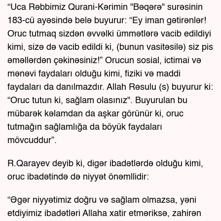
“Uca Rəbbimiz Qurani-Kərimin "Bəqərə" surəsinin
183-cü ayəsində belə buyurur: “Ey iman gətirənlər!
Oruc tutmaq sizdən əvvəlki ümmətlərə vacib edildiyi
kimi, sizə də vacib edildi ki, (bunun vasitəsilə) siz pis
əməllərdən çəkinəsiniz!” Orucun sosial, ictimai və
mənəvi faydaları olduğu kimi, fiziki və maddi
faydaları da danılmazdır. Allah Rəsulu (s) buyurur ki:
“Oruc tutun ki, sağlam olasınız". Buyurulan bu
mübarək kəlamdan da aşkar görünür ki, oruc
tutmağın sağlamlığa da böyük faydaları
mövcuddur”.
R.Qarayev deyib ki, digər ibadətlərdə olduğu kimi,
oruc ibadətində də niyyət önəmllidir:
“Əgər niyyətimiz doğru və sağlam olmazsa, yəni
etdiyimiz ibadətləri Allaha xatir etməriksə, zahirən