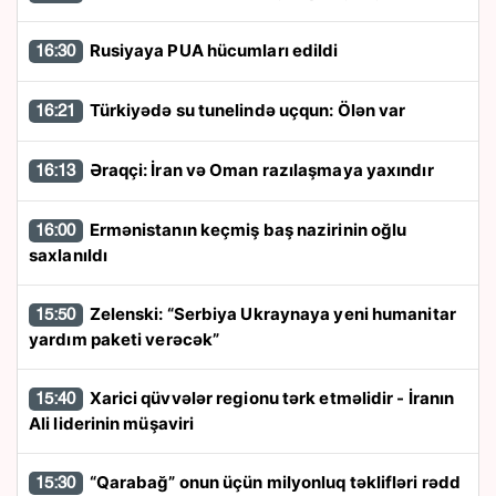
Rusiyaya PUA hücumları edildi
16:30
Türkiyədə su tunelində uçqun: Ölən var
16:21
Əraqçi: İran və Oman razılaşmaya yaxındır
16:13
Ermənistanın keçmiş baş nazirinin oğlu
16:00
saxlanıldı
Zelenski: “Serbiya Ukraynaya yeni humanitar
15:50
yardım paketi verəcək”
Xarici qüvvələr regionu tərk etməlidir - İranın
15:40
Ali liderinin müşaviri
“Qarabağ” onun üçün milyonluq təklifləri rədd
15:30