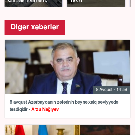
так?!
Кавказе: смотреть
Digər xəbərlər
8 Avqust - 14:59
8 avqust Azərbaycanın zəfərinin beynəlxalq səviyyədə
təsdiqidir -
Arzu Nağıyev