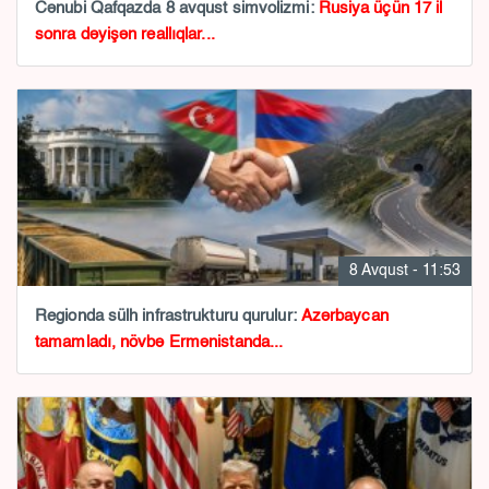
Cənubi Qafqazda 8 avqust simvolizmi:
Rusiya üçün 17 il
sonra dəyişən reallıqlar...
8 Avqust - 11:53
Regionda sülh infrastrukturu qurulur:
Azərbaycan
tamamladı, növbə Ermənistanda...