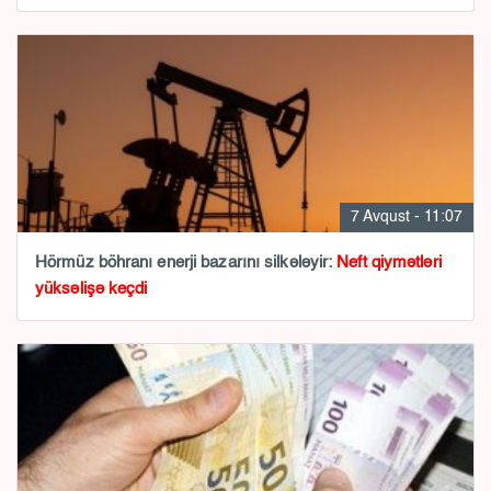
7 Avqust - 11:07
Hörmüz böhranı enerji bazarını silkələyir:
Neft qiymətləri
yüksəlişə keçdi