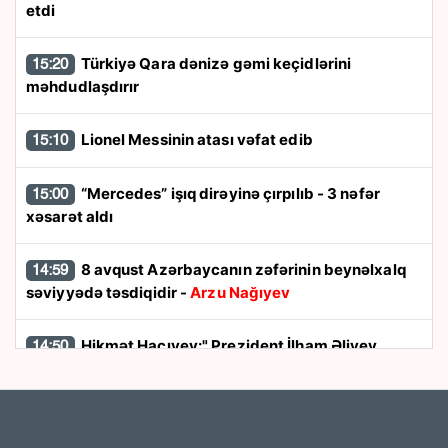
etdi
Türkiyə Qara dənizə gəmi keçidlərini
15:20
məhdudlaşdırır
Lionel Messinin atası vəfat edib
15:10
“Mercedes” işıq dirəyinə çırpılıb - 3 nəfər
15:00
xəsarət aldı
8 avqust Azərbaycanın zəfərinin beynəlxalq
14:59
səviyyədə təsdiqidir -
Arzu Nağıyev
Hikmət Hacıyev:" Prezident İlham Əliyev
14:50
müharibəni qazandı, eyni zamanda sülhü də qazandı"
8 avqust dönüşü:
Cənubi Qafqazın siyasi
14:48
xəritəsi necə dəyişdi?