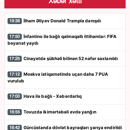
Xəbər xətti
İlham Əliyev Donald Trampla danışdı
19:38
İnfantino ilə bağlı qalmaqallı ittihamlar: FIFA
17:50
bəyanat yaydı
Cinayətdə şübhəli bilinən 52 nəfər saxlanıldı
17:25
Moskva istiqamətində uçan daha 7 PUA
17:12
vurulub
Hava ilə bağlı - Xəbərdarlıq
17:00
Tovuzda ikimərtəbəli evdə yanğın
16:55
Gürcüstanda dövlət bayraqları yarıya endirildi
16:42