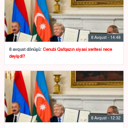
8 Avqust - 14:48
8 avqust dönüşü:
Cənubi Qafqazın siyasi xəritəsi necə
dəyişdi?
8 Avqust - 12:32