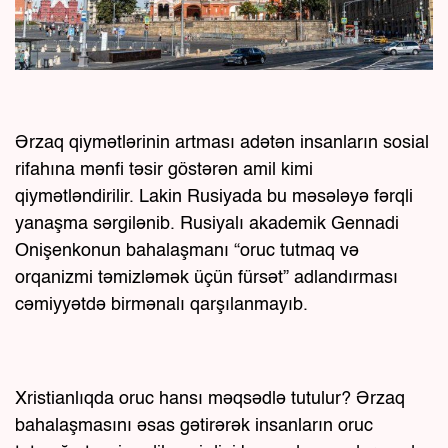
Ərzaq qiymətlərinin artması adətən insanların sosial
rifahına mənfi təsir göstərən amil kimi
qiymətləndirilir. Lakin Rusiyada bu məsələyə fərqli
yanaşma sərgilənib. Rusiyalı akademik Gennadi
Onişenkonun bahalaşmanı “oruc tutmaq və
orqanizmi təmizləmək üçün fürsət” adlandırması
cəmiyyətdə birmənalı qarşılanmayıb.
Xristianlıqda oruc hansı məqsədlə tutulur? Ərzaq
bahalaşmasını əsas gətirərək insanların oruc