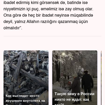
ibadət edirmiş kimi görsənsək də, batində isə
niyyətimizin içi puç, əməlimiz isə zay olmuş olar.
Ona görə də heç bir ibadət nəyinsə müqabilində
deyil, yalnız Allahın razılığını qazanmaq üçün
olmalıdır”.
Такую зиму в России
Как выглядит место
никто не ждал: как
крушение вертолета на