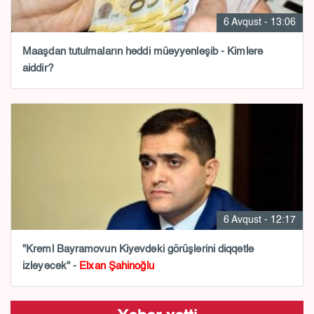
6 Avqust - 13:06
Maaşdan tutulmaların həddi müəyyənləşib - Kimlərə
aiddir?
6 Avqust - 12:17
"Kreml Bayramovun Kiyevdəki görüşlərini diqqətlə
izləyəcək" -
Elxan Şahinoğlu