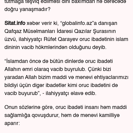
tutmağa təşviq edilməsi dini baxımdan nə dərəcədə
doğru yanaşmadır?
Sitat.info
xəbər verir ki, “globalinfo.az”a danışan
Qafqaz Müsəlmanları İdarəsi Qazılar Şurasının
üzvü, ilahiyyatçı Rüfət Qarayev oruc ibadətinin islam
dininin vacib hökmlərindən olduğunu deyib.
“İslamdan öncə də bütün dinlərdə oruc ibadəti
Allahın əmri olaraq vacib buyrulub. Çünki bizi
yaradan Allah bizim maddi və mənəvi ehtiyaclarımızı
bildiyi üçün digər ibadətlər kimi oruc ibadətini də
vacib buyurub”, - ilahiyyatçı əlavə edib.
Onun sözlərinə görə, oruc ibadəti insanı həm maddi
sağlamlığa qovuşdurur, həm də mənəvi kamilliyə
aparır: