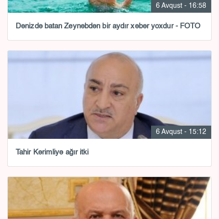
6 Avqust - 16:58
Dənizdə batan Zeynəbdən bir aydır xəbər yoxdur - FOTO
6 Avqust - 15:12
Tahir Kərimliyə ağır itki