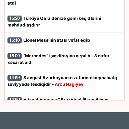
etdi
Türkiyə Qara dənizə gəmi keçidlərini
15:20
məhdudlaşdırır
Lionel Messinin atası vəfat edib
15:10
“Mercedes” işıq dirəyinə çırpılıb - 3 nəfər
15:00
xəsarət aldı
8 avqust Azərbaycanın zəfərinin beynəlxalq
14:59
səviyyədə təsdiqidir -
Arzu Nağıyev
Hikmət Hacıyev:" Prezident İlham Əliyev
14:50
müharibəni qazandı, eyni zamanda sülhü də qazandı"
8 avqust dönüşü:
Cənubi Qafqazın siyasi
14:48
xəritəsi necə dəyişdi?