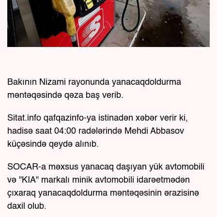
Bakının Nizami rayonunda yanacaqdoldurma
məntəqəsində qəza baş verib.
Sitat.info qafqazinfo-ya istinadən xəbər verir ki,
hadisə saat 04:00 radələrində Mehdi Abbasov
küçəsində qeydə alınıb.
SOCAR-a məxsus yanacaq daşıyan yük avtomobili
və "KIA" markalı minik avtomobili idarəetmədən
çıxaraq yanacaqdoldurma məntəqəsinin ərazisinə
daxil olub.