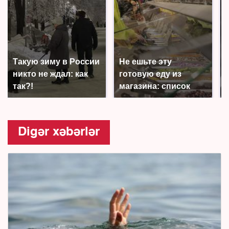
Такую зиму в России
Не ешьте эту
никто не ждал: как
готовую еду из
так?!
магазина: список
Digər xəbərlər