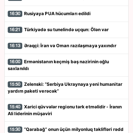
Rusiyaya PUA hücumları edildi
16:30
Türkiyədə su tunelində uçqun: Ölən var
16:21
Əraqçi: İran və Oman razılaşmaya yaxındır
16:13
Ermənistanın keçmiş baş nazirinin oğlu
16:00
saxlanıldı
Zelenski: “Serbiya Ukraynaya yeni humanitar
15:50
yardım paketi verəcək”
Xarici qüvvələr regionu tərk etməlidir - İranın
15:40
Ali liderinin müşaviri
“Qarabağ” onun üçün milyonluq təklifləri rədd
15:30