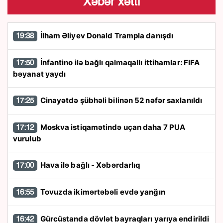
Xəbər xətti
İlham Əliyev Donald Trampla danışdı
19:38
İnfantino ilə bağlı qalmaqallı ittihamlar: FIFA
17:50
bəyanat yaydı
Cinayətdə şübhəli bilinən 52 nəfər saxlanıldı
17:25
Moskva istiqamətində uçan daha 7 PUA
17:12
vurulub
Hava ilə bağlı - Xəbərdarlıq
17:00
Tovuzda ikimərtəbəli evdə yanğın
16:55
Gürcüstanda dövlət bayraqları yarıya endirildi
16:42