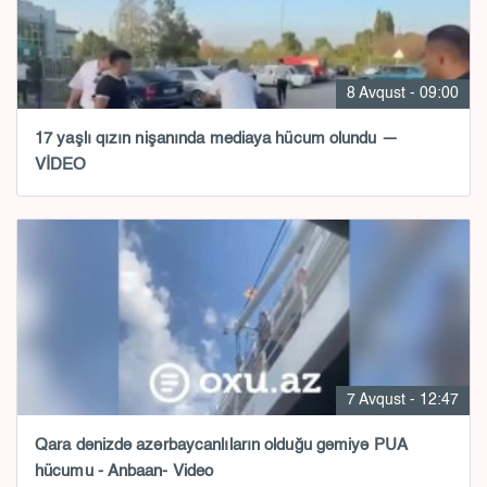
8 Avqust - 09:00
17 yaşlı qızın nişanında mediaya hücum olundu —
VİDEO
7 Avqust - 12:47
Qara dənizdə azərbaycanlıların olduğu gəmiyə PUA
hücumu - Anbaan- Video