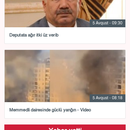
5 Avqust - 09:30
Deputata ağır itki üz verib
5 Avqust - 08:18
Məmmədli dairəsində güclü yanğın - Video