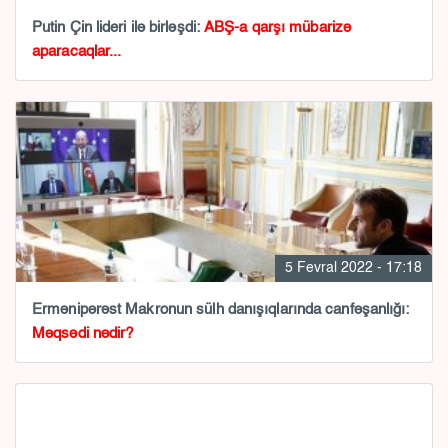
Putin Çin lideri ilə birləşdi:
ABŞ-a qarşı mübarizə
aparacaqlar...
5 Fevral 2022 - 17:18
Ermənipərəst Makronun sülh danışıqlarında canfəşanlığı:
Məqsədi nədir?