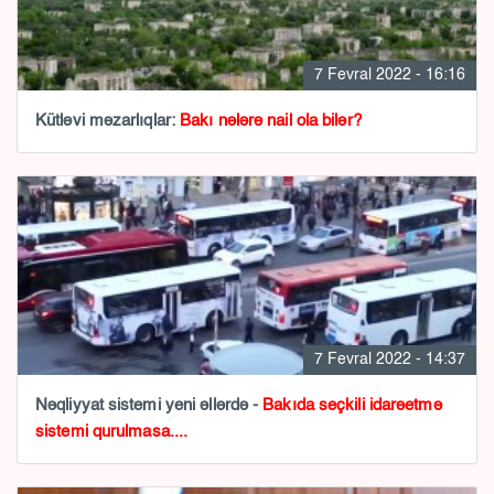
7 Fevral 2022 - 16:16
Kütləvi məzarlıqlar:
Bakı nələrə nail ola bilər?
7 Fevral 2022 - 14:37
Nəqliyyat sistemi yeni əllərdə -
Bakıda seçkili idarəetmə
sistemi qurulmasa....