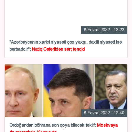
5 Fevral 2022 - 13:23
"Azərbaycanın xarici siyasəti çox yaxşı, daxili siyasəti isə
bərbaddır":
Natiq Cəfərlidən sərt tənqid
5 Fevral 2022 - 12:40
Ərdoğandan böhrana son qoya biləcək təklif:
Moskvaya