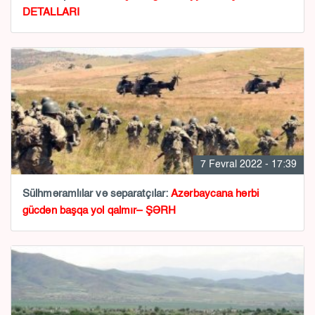
DETALLARI
7 Fevral 2022 - 17:39
Sülhməramlılar və separatçılar:
Azərbaycana hərbi
gücdən başqa yol qalmır– ŞƏRH