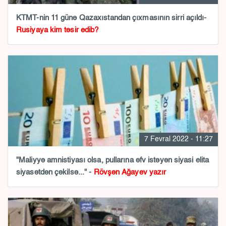
KTMT-nin 11 günə Qazaxıstandan çıxmasının sirri açıldı-
Rusiyaya kim təsir edib?
7 Fevral 2022 - 11:27
"Maliyyə amnistiyası olsa, pullarına əfv istəyən siyasi elita
siyasətdən çəkilsə..." -
Rövşən Ağayev yazır