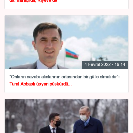
da maraqlıdır, Kiyevə də
4 Fevral 2022 - 19:14
"Onların cavabı alınlarının ortasından bir güllə olmalıdır"-
Tural Abbaslı üsyan püskürdü...