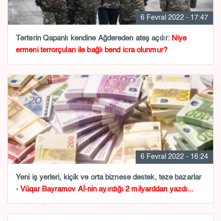
6 Fevral 2022 - 17:47
Tərtərin Qapanlı kəndinə Ağdərədən atəş açılır:
Niyə
erməni terrorçuları ilə bağlı bənd icra olunmur?
6 Fevral 2022 - 16:24
Yeni iş yerləri, kiçik və orta biznesə dəstək, təzə bazarlar
-
Vüqar Bayramov Aİ-nin ayırdığı 2 milyarddan yazdı...