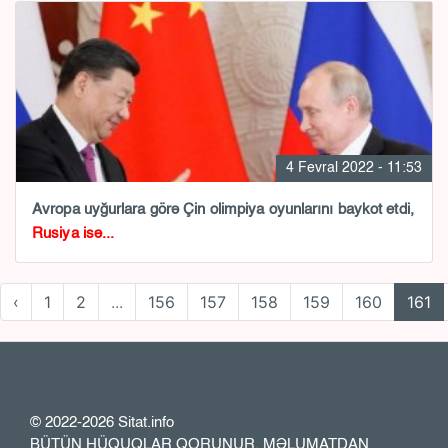
4 Fevral 2022 - 11:53
Avropa uyğurlara görə Çin olimpiya oyunlarını baykot etdi,
Rusiya isə...
‹
1
2
...
156
157
158
159
160
161
© 2022-2026 Sitat.info
BÜTÜN HÜQUQLAR QORUNUR. MƏLUMATDAN