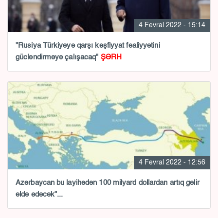
4 Fevral 2022 - 15:14
"Rusiya Türkiyəyə qarşı kəşfiyyat fəaliyyətini
gücləndirməyə çalışacaq"
ŞƏRH
4 Fevral 2022 - 12:56
Azərbaycan bu layihədən 100 milyard dollardan artıq gəlir
əldə edəcək"...