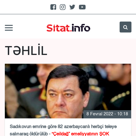
TƏHLİL
8 Fevral 2022 - 10:18
Sadıkovun əmrinə görə 82 azərbaycanlı hərbçi tələyə
salınaraq öldürülüb -
“Çeildağ” əməliyyatının ŞOK