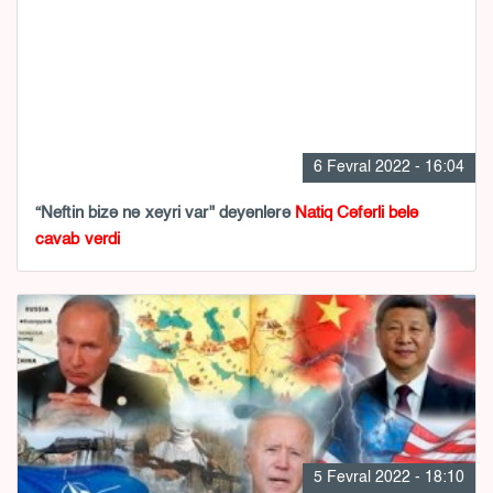
6 Fevral 2022 - 16:04
“Neftin bizə nə xeyri var" deyənlərə
Natiq Cəfərli belə
cavab verdi
5 Fevral 2022 - 18:10