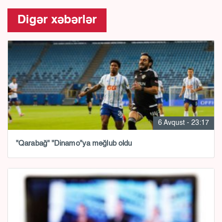
Digər xəbərlər
6 Avqust - 23:17
"Qarabağ" "Dinamo"ya məğlub oldu