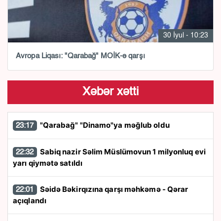
30 İyul - 10:23
Avropa Liqası: "Qarabağ" MOİK-ə qarşı
Xəbər xətti
"Qarabağ" "Dinamo"ya məğlub oldu
23:17
Sabiq nazir Səlim Müslümovun 1 milyonluq evi
22:32
yarı qiymətə satıldı
Səidə Bəkirqızına qarşı məhkəmə - Qərar
22:01
açıqlandı