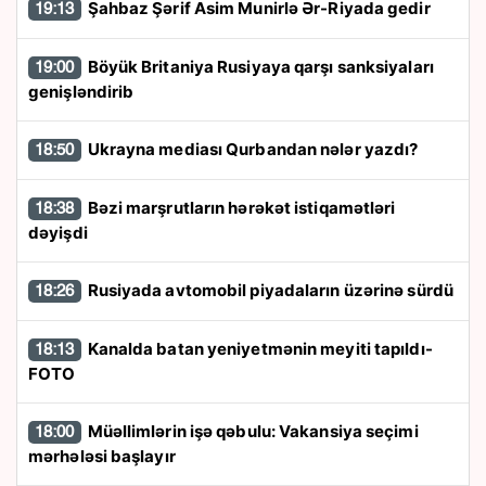
Şahbaz Şərif Asim Munirlə Ər-Riyada gedir
19:13
Böyük Britaniya Rusiyaya qarşı sanksiyaları
19:00
genişləndirib
Ukrayna mediası Qurbandan nələr yazdı?
18:50
Bəzi marşrutların hərəkət istiqamətləri
18:38
dəyişdi
Rusiyada avtomobil piyadaların üzərinə sürdü
18:26
Kanalda batan yeniyetmənin meyiti tapıldı-
18:13
FOTO
Müəllimlərin işə qəbulu: Vakansiya seçimi
18:00
mərhələsi başlayır