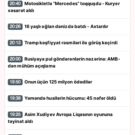
Motosikletlə “Mercedes” toqquşdu - Kuryer
20:40
xəsarət aldı
16 yaşlı oğlan dənizdə batdı - Axtarılır
20:26
Tramp kəşfiyyat rəsmiləri ilə görüş keçirdi
20:13
Rusiyaya pul göndərənlərin nəzərinə: AMB-
20:00
dən mühüm açıqlama
Onun üçün 125 milyon ödədilər
19:50
Yəməndə husilərin hücumu: 45 nəfər öldü
19:38
Asim Xudiyev Avropa Liqasının oyununa
19:25
təyinat aldı