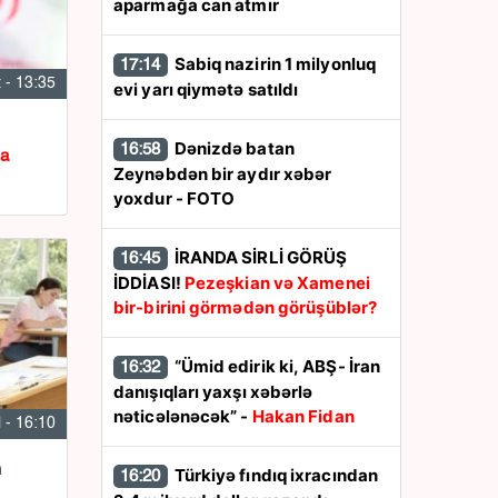
aparmağa can atmır
Sabiq nazirin 1 milyonluq
17:14
 - 13:35
evi yarı qiymətə satıldı
Dənizdə batan
16:58
da
Zeynəbdən bir aydır xəbər
yoxdur - FOTO
İRANDA SİRLİ GÖRÜŞ
16:45
İDDİASI!
Pezeşkian və Xamenei
bir-birini görmədən görüşüblər?
“Ümid edirik ki, ABŞ- İran
16:32
danışıqları yaxşı xəbərlə
nəticələnəcək” -
Hakan Fidan
l - 16:10
n
Türkiyə fındıq ixracından
16:20