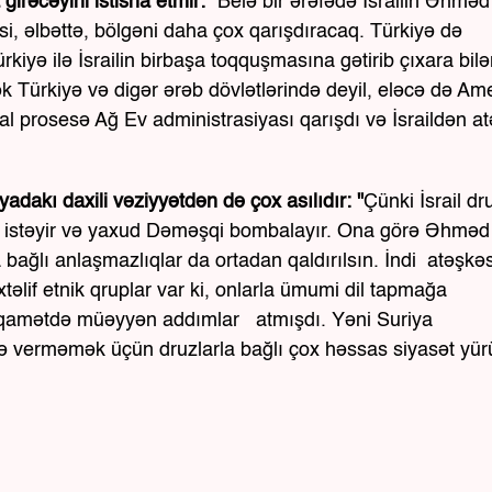
 girəcəyini istisna etmir:
"Belə bir ərəfədə İsrailin Əhməd
i, əlbəttə, bölgəni daha çox qarışdıracaq. Türkiyə də
iyə ilə İsrailin birbaşa toqquşmasına gətirib çıxara bilə
 Türkiyə və digər ərəb dövlətlərində deyil, eləcə də Am
al prosesə Ağ Ev administrasiyası qarışdı və İsraildən at
adakı daxili vəziyyətdən də çox asılıdır: "
Çünki İsrail dr
k istəyir və yaxud Dəməşqi bombalayır. Ona görə Əhməd
 bağlı anlaşmazlıqlar da ortadan qaldırılsın. İndi atəşkə
əlif etnik qruplar var ki, onlarla ümumi dil tapmağa
iqamətdə müəyyən addımlar atmışdı. Yəni Suriya
anə verməmək üçün druzlarla bağlı çox həssas siyasət yü