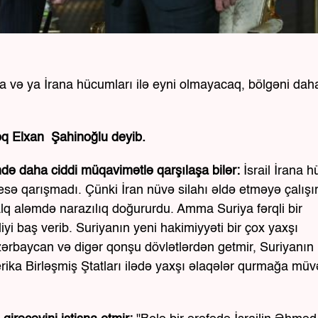
a və ya İrana hücumları ilə eyni olmayacaq, bölgəni dah
loq Elxan Şahinoğlu deyib.
mdə daha ciddi müqavimətlə qarşılaşa bilər:
İsrail İrana 
sə qarışmadı. Çünki İran nüvə silahı əldə etməyə çalışır
alq aləmdə narazılıq doğururdu. Amma Suriya fərqli bir
yi baş verib. Suriyanın yeni hakimiyyəti bir çox yaxşı
ərbaycan və digər qonşu dövlətlərdən getmir, Suriyanın 
ka Birləşmiş Ştatları ilədə yaxşı əlaqələr qurmağa müv