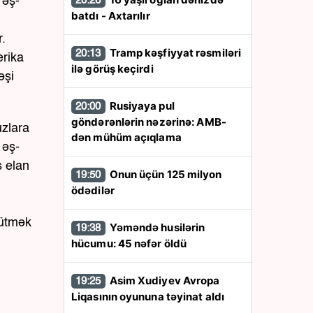
 əş-
20:26
batdı - Axtarılır
r.
Tramp kəşfiyyat rəsmiləri
20:13
erika
ilə görüş keçirdi
əşi
Rusiyaya pul
20:00
göndərənlərin nəzərinə: AMB-
uzlara
dən mühüm açıqlama
 əş-
s elan
Onun üçün 125 milyon
19:50
ödədilər
rütmək
Yəməndə husilərin
19:38
hücumu: 45 nəfər öldü
Asim Xudiyev Avropa
19:25
Liqasının oyununa təyinat aldı