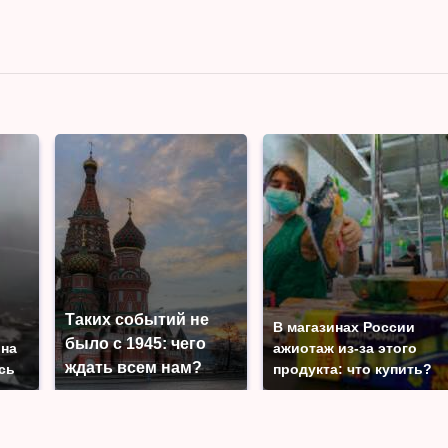
Таких событий не
В магазинах России
было с 1945: чего
 на
ажиотаж из-за этого
ждать всем нам?
сь
продукта: что купить?