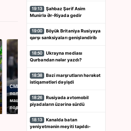
Şahbaz Şərif Asim
19:13
Munirlə Ər-Riyada gedir
Böyük Britaniya Rusiyaya
19:00
qarşı sanksiyaları genişləndirib
Ukrayna mediası
18:50
Qurbandan nələr yazdı?
Bəzi marşrutların hərəkət
18:38
istiqamətləri dəyişdi
СМИ: В Химках на
полицейскую
Где будет встреча
Rusiyada avtomobil
18:26
машину напали и
президентов США и
piyadaların üzərinə sürdü
подожгли.
России: Европа?
Kanalda batan
18:13
yeniyetmənin meyiti tapıldı-