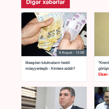
Digər xəbərlər
6 Avqust - 13:06
Maaşdan tutulmaların həddi
"Krem
müəyyənləşib - Kimlərə aiddir?
görüşlə
Elxan 