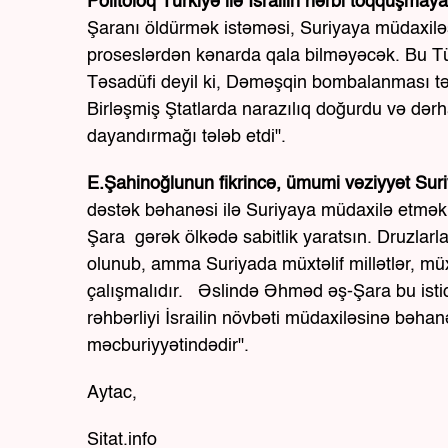
Politoloq Türkiyə ilə İsrailin hərbi toqquşmaya
Şaranı öldürmək istəməsi, Suriyaya müdaxiləs
proseslərdən kənarda qala bilməyəcək. Bu Türk
Təsadüfi deyil ki, Dəməşqin bombalanması tək
Birləşmiş Ştatlarda narazılıq doğurdu və dərh
dayandırmağı tələb etdi".
E.Şahinoğlunun fikrincə, ümumi vəziyyət Suriy
dəstək bəhanəsi ilə Suriyaya müdaxilə etmə
Şara gərək ölkədə sabitlik yaratsın. Druzlarla
olunub, amma Suriyada müxtəlif millətlər, müxt
çalışmalıdır. Əslində Əhməd əş-Şara bu ist
rəhbərliyi İsrailin növbəti müdaxiləsinə bəh
məcburiyyətindədir".
Aytac,
Sitat.info