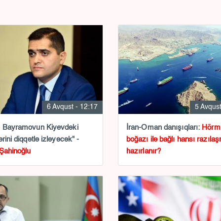
6 Avqust - 12:17
5 Avqust
l Bayramovun Kiyevdəki
İran-Oman danışıqları:
Hörm
rini diqqətlə izləyəcək" -
boğazı ilə bağlı hansı razıla
Şahinoğlu
hazırlanır?