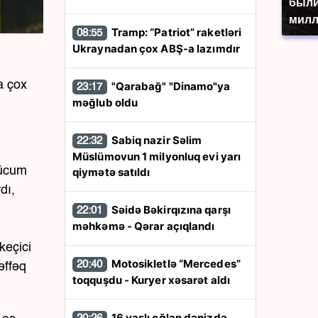
были
милл
Tramp: “Patriot” raketləri
08:55
Ukraynadan çox ABŞ-a lazımdır
a çox
"Qarabağ" "Dinamo"ya
23:17
məğlub oldu
Sabiq nazir Səlim
22:32
Müslümovun 1 milyonluq evi yarı
hücum
qiymətə satıldı
dı,
Səidə Bəkirqızına qarşı
22:01
məhkəmə - Qərar açıqlandı
keçici
Motosikletlə “Mercedes”
20:40
əffəq
toqquşdu - Kuryer xəsarət aldı
16 yaşlı oğlan dənizdə