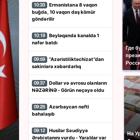
Ermənistana 8 vaqon
10:33
buğda, 10 vaqon daş kömür
göndərilir
Beyləqanda kanalda 1
10:19
nəfər batdı
Где б
през
“Azəristiliktəchizat”dan
09:59
Росси
sakinlərə xəbərdarlıq
Dollar və avrosu olanların
09:37
NƏZƏRİNƏ - Görün neçəyə oldu
Azərbaycan nefti
09:25
bahalaşıb
Husilər Səudiyyə
09:12
На У
Ərəbistanını vurdu - Yaralılar var