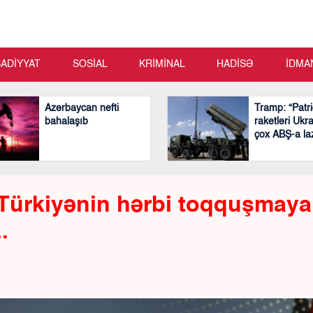
SADİYYAT
SOSİAL
KRİMİNAL
HADİSƏ
İDMA
Azərbaycan nefti
Tramp: “Patri
bahalaşıb
raketləri Uk
çox ABŞ-a la
Türkiyənin hərbi toqquşmaya
.