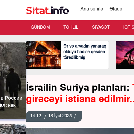
Ana səhifə
Əlaqə
GÜNDƏM
TƏHLİL
SİYASƏT
İQTİ
Ər və arvadın yanaraq
öldüyü hadisə qəsdən
törədilibmiş
İsrailin Suriya planları:
girəcəyi istisna edilmir..
 в России
ал: как
14:12
18 İyul 2025