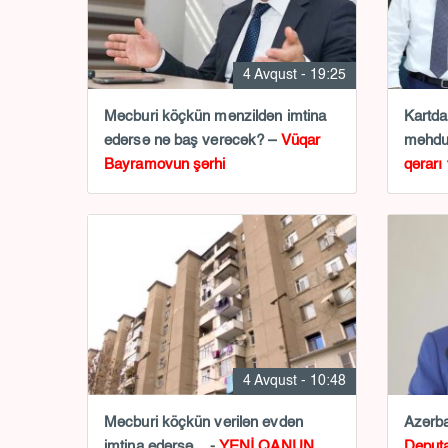
4 Avqust - 19:25
Məcburi köçkün mənzildən imtina
Kartda
edərsə nə baş verəcək? –
Vüqar
məhdu
Bayramovun şərhi
qərarı 
4 Avqust - 10:48
Məcburi köçkün verilən evdən
Azərba
imtina edərsə... -
YENİ QANUN
Deputa