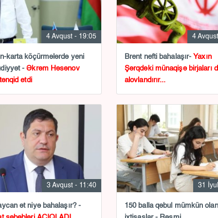
4 Avqust - 19:05
4 Avqust
n-karta köçürmələrdə yeni
Brent nefti bahalaşır-
Yaxın
diyyət -
Əkrəm Həsənov
Şərqdəki münaqişə birjaları 
tənqid etdi
alovlandırır...
3 Avqust - 11:40
31 İyu
ycan ət niyə bahalaşır? -
150 balla qəbul mümkün ola
t səbəbləri AÇIQLADI
ixtisaslar - Rəsmi