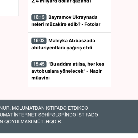
2,4 milyard dollar qazandı
Bayramov Ukraynada
16:13
nələri müzakirə edib? - Fotolar
Məleykə Abbaszadə
16:03
abituriyentlərə çağırış etdi
“Bu addım atılsa, hər kəs
15:45
avtobuslara yönələcək” - Nazir
müavini
“Qarabağ”ın oyununa
15:33
hansı kanalda baxaq?
UR. MƏLUMATDAN İSTİFADƏ ETDİKDƏ
LUMAT İNTERNET SƏHİFƏLƏRİNDƏ İSTİFADƏ
Tahir Kərimliyə ağır itki
15:12
İN QOYULMASI MÜTLƏQDİR.
Bakıya uçan azərbaycanlı
15:01