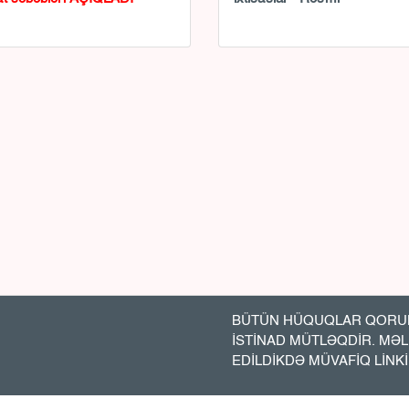
BÜTÜN HÜQUQLAR QORUN
İSTİNAD MÜTLƏQDİR. MƏ
EDİLDİKDƏ MÜVAFİQ LİNK