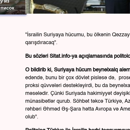
у из
список
"İsrailin Suriyaya hücumu, bu ölkənin Qəzzay
qarışdıracaq".
Bu sözləri Sitat.info-ya açıqlamasında polito
O bildirib ki, Suriyaya hücum beynəlxalq alə
edəndə, bunu bir çox dövlət pisləsə də, prose
proksi qüvvələri dəstəkləyirdi, bu da beynəlx
məsələdir. Çünki Suriyada hakimiyyət dəyişikli
münasibətlər qurub. Söhbət təkcə Türkiyə, Az
rəhbəri Əhməd Əş-Şara hətta Avropa və Ameri
olub".