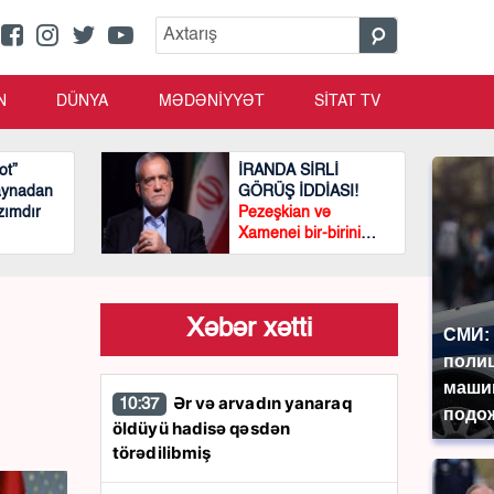
N
DÜNYA
MƏDƏNİYYƏT
SİTAT TV
ot”
İRANDA SİRLİ
raynadan
GÖRÜŞ İDDİASI!
zımdır
Pezeşkian və
Xamenei bir-birini
görmədən
görüşüblər?
Xəbər xətti
СМИ: 
поли
маши
Ər və arvadın yanaraq
10:37
подож
öldüyü hadisə qəsdən
törədilibmiş