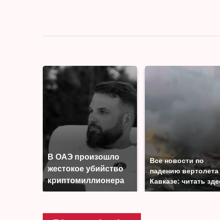
В ОАЭ произошло
Все новости по
жестокое убийство
падению вертолета
криптомиллионера
Кавказе: читать зде