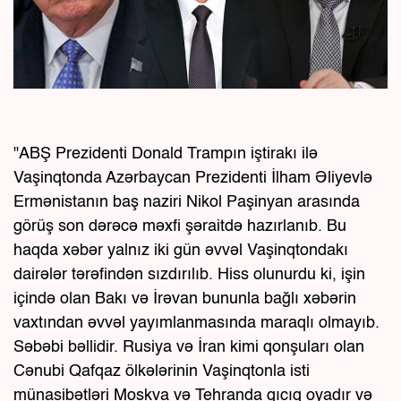
"ABŞ Prezidenti Donald Trampın iştirakı ilə
Vaşinqtonda Azərbaycan Prezidenti İlham Əliyevlə
Ermənistanın baş naziri Nikol Paşinyan arasında
görüş son dərəcə məxfi şəraitdə hazırlanıb. Bu
haqda xəbər yalnız iki gün əvvəl Vaşinqtondakı
dairələr tərəfindən sızdırılıb. Hiss olunurdu ki, işin
içində olan Bakı və İrəvan bununla bağlı xəbərin
vaxtından əvvəl yayımlanmasında maraqlı olmayıb.
Səbəbi bəllidir. Rusiya və İran kimi qonşuları olan
Cənubi Qafqaz ölkələrinin Vaşinqtonla isti
münasibətləri Moskva və Tehranda qıcıq oyadır və