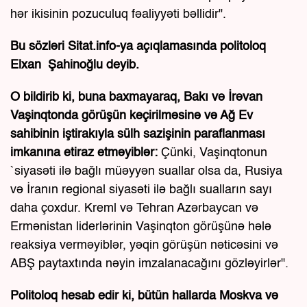
hər ikisinin pozuculuq fəaliyyəti bəllidir".
Bu sözləri Sitat.info-ya açıqlamasında politoloq
Elxan Şahinoğlu deyib.
O bildirib ki, buna baxmayaraq, Bakı və İrəvan
Vaşinqtonda görüşün keçirilməsinə və Ağ Ev
sahibinin iştirakıyla sülh sazişinin paraflanması
imkanına etiraz etməyiblər:
Çünki, Vaşinqtonun
`siyasəti ilə bağlı müəyyən suallar olsa da, Rusiya
və İranın regional siyasəti ilə bağlı sualların sayı
daha çoxdur. Kreml və Tehran Azərbaycan və
Ermənistan liderlərinin Vaşinqton görüşünə hələ
reaksiya verməyiblər, yəqin görüşün nəticəsini və
ABŞ paytaxtında nəyin imzalanacağını gözləyirlər".
Politoloq hesab edir ki, bütün hallarda Moskva və