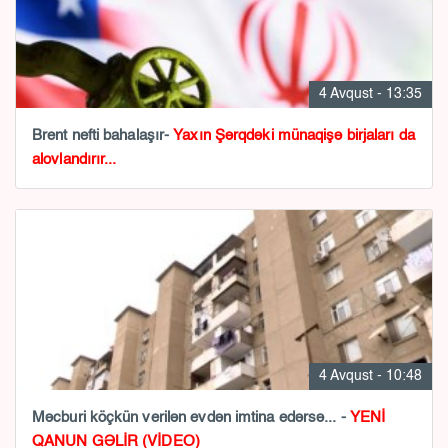
4 Avqust - 13:35
Brent nefti bahalaşır-
Yaxın Şərqdəki münaqişə birjaları da
alovlandırır...
4 Avqust - 10:48
Məcburi köçkün verilən evdən imtina edərsə... -
YENİ
QANUN GƏLİR (VİDEO)