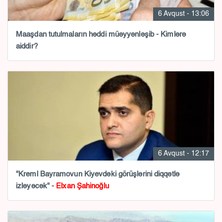
6 Avqust - 13:06
Maaşdan tutulmaların həddi müəyyənləşib - Kimlərə
aiddir?
6 Avqust - 12:17
"Kreml Bayramovun Kiyevdəki görüşlərini diqqətlə
izləyəcək" -
Elxan Şahinoğlu