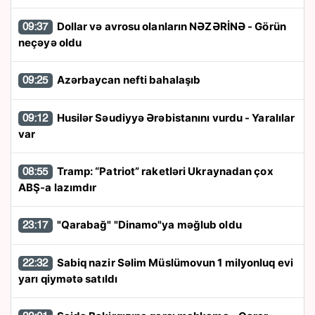
Dollar və avrosu olanların NƏZƏRİNƏ - Görün
09:37
neçəyə oldu
Azərbaycan nefti bahalaşıb
09:25
Husilər Səudiyyə Ərəbistanını vurdu - Yaralılar
09:12
var
Tramp: “Patriot” raketləri Ukraynadan çox
08:55
ABŞ-a lazımdır
"Qarabağ" "Dinamo"ya məğlub oldu
23:17
Sabiq nazir Səlim Müslümovun 1 milyonluq evi
22:32
yarı qiymətə satıldı