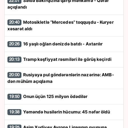
Səidə Bəkirqızına qarşı məhkəmə - Qərar
22:01
açıqlandı
Motosikletlə “Mercedes” toqquşdu - Kuryer
20:40
xəsarət aldı
16 yaşlı oğlan dənizdə batdı - Axtarılır
20:26
Tramp kəşfiyyat rəsmiləri ilə görüş keçirdi
20:13
Rusiyaya pul göndərənlərin nəzərinə: AMB-
20:00
dən mühüm açıqlama
Onun üçün 125 milyon ödədilər
19:50
Yəməndə husilərin hücumu: 45 nəfər öldü
19:38
Asim Xudiyev Avropa Liqasının oyununa
19:25