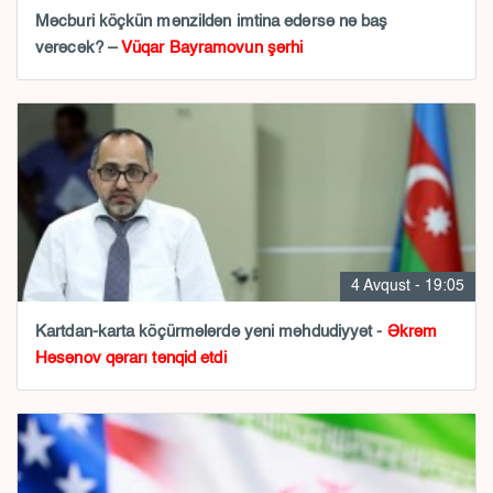
Məcburi köçkün mənzildən imtina edərsə nə baş
verəcək? –
Vüqar Bayramovun şərhi
4 Avqust - 19:05
Kartdan-karta köçürmələrdə yeni məhdudiyyət -
Əkrəm
Həsənov qərarı tənqid etdi