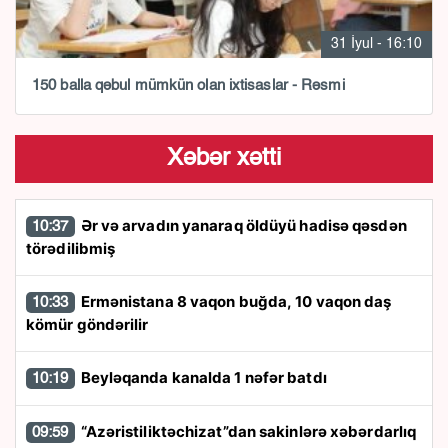
31 İyul - 16:10
150 balla qəbul mümkün olan ixtisaslar - Rəsmi
Xəbər xətti
Ər və arvadın yanaraq öldüyü hadisə qəsdən
10:37
törədilibmiş
Ermənistana 8 vaqon buğda, 10 vaqon daş
10:33
kömür göndərilir
Beyləqanda kanalda 1 nəfər batdı
10:19
“Azəristiliktəchizat”dan sakinlərə xəbərdarlıq
09:59