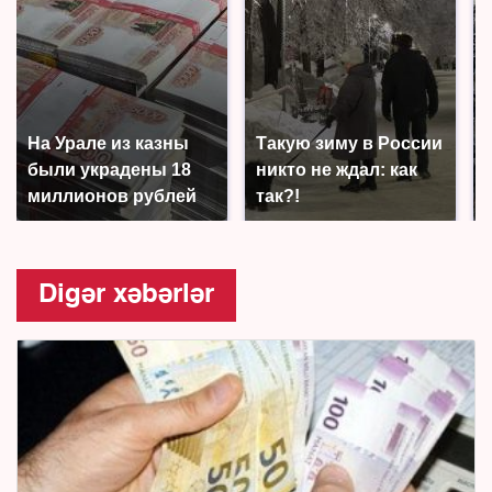
На Урале из казны
Такую зиму в России
были украдены 18
никто не ждал: как
миллионов рублей
так?!
Digər xəbərlər