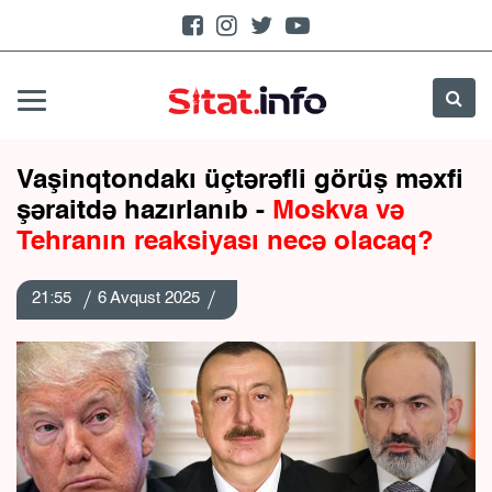
Vaşinqtondakı üçtərəfli görüş məxfi
şəraitdə hazırlanıb -
Moskva və
Tehranın reaksiyası necə olacaq?
21:55
6 Avqust 2025