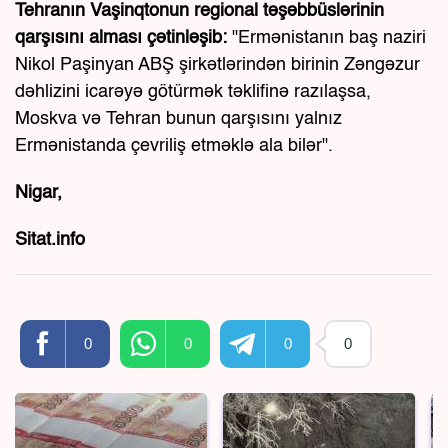
Tehranın Vaşinqtonun regional təşəbbüslərinin
qarşısını alması çətinləşib:
"Ermənistanın baş naziri
Nikol Paşinyan ABŞ şirkətlərindən birinin Zəngəzur
dəhlizini icarəyə götürmək təklifinə razılaşsa,
Moskva və Tehran bunun qarşısını yalnız
Ermənistanda çevriliş etməklə ala bilər".
Nigar,
Sitat.info
0
0
0
0