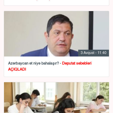
3 Avqust - 11:40
Azərbaycan ət niyə bahalaşır? -
Deputat səbəbləri
AÇIQLADI