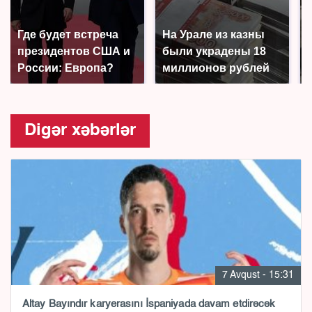
Где будет встреча
На Урале из казны
президентов США и
были украдены 18
России: Европа?
миллионов рублей
Digər xəbərlər
7 Avqust - 15:31
Altay Bayındır karyerasını İspaniyada davam etdirəcək