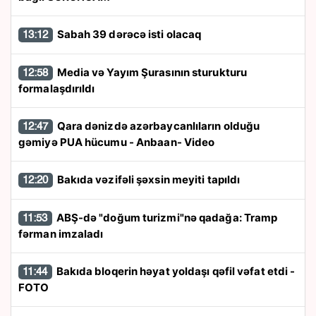
Sabah 39 dərəcə isti olacaq
13:12
Media və Yayım Şurasının sturukturu
12:58
formalaşdırıldı
Qara dənizdə azərbaycanlıların olduğu
12:47
gəmiyə PUA hücumu - Anbaan- Video
Bakıda vəzifəli şəxsin meyiti tapıldı
12:20
ABŞ-də "doğum turizmi"nə qadağa: Tramp
11:53
fərman imzaladı
Bakıda bloqerin həyat yoldaşı qəfil vəfat etdi -
11:44
FOTO