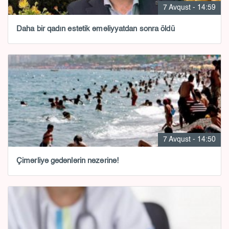
7 Avqust - 14:59
Daha bir qadın estetik əməliyyatdan sonra öldü
7 Avqust - 14:50
Çimərliyə gedənlərin nəzərinə!