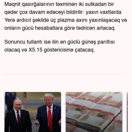
Maqnit qasırğalarının təxminən iki sutkadan bir
qədər çox davam edəcəyi bildirilir: yaxın vaxtlarda
Yerə ardıcıl şəkildə üç plazma axını yaxınlaşacaq və
onların gücü hesabatlara görə tədricən artacaq.
Sonuncu tullantı isə ilin ən güclü günəş parıltısı
olacaq və X5.15 göstəricisinə çatacaq.