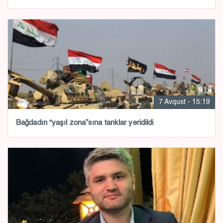
7 Avqust - 15:19
Bağdadın “yaşıl zona”sına tanklar yeridildi