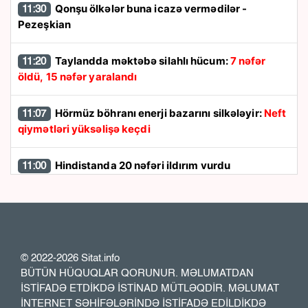
Qonşu ölkələr buna icazə vermədilər -
11:30
Pezeşkian
Taylandda məktəbə silahlı hücum:
7 nəfər
11:20
öldü, 15 nəfər yaralandı
Hörmüz böhranı enerji bazarını silkələyir:
Neft
11:07
qiymətləri yüksəlişə keçdi
Hindistanda 20 nəfəri ildırım vurdu
11:00
Ərdoğan Səudiyyə Ərəbistanına rəsmi
10:44
səfərdədir -
Müdafiə sazişi imzalayacaqlar...
Ər və arvadın yanaraq öldüyü hadisə qəsdən
10:37
© 2022-2026 Sitat.info
törədilibmiş
BÜTÜN HÜQUQLAR QORUNUR. MƏLUMATDAN
İSTİFADƏ ETDİKDƏ İSTİNAD MÜTLƏQDİR. MƏLUMAT
İNTERNET SƏHİFƏLƏRİNDƏ İSTİFADƏ EDİLDİKDƏ
Ermənistana 8 vaqon buğda, 10 vaqon daş
10:33