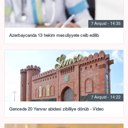
7 Avqust - 14:35
Azərbaycanda 13 həkim məsuliyyətə cəlb edilib
7 Avqust - 14:22
Gəncədə 20 Yanvar abidəsi zibilliyə dönüb - Video