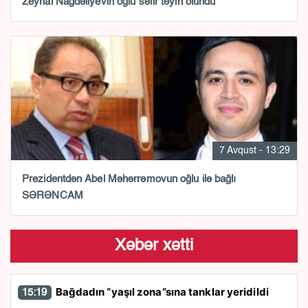
Zeynal Nağdəliyevin oğlu səfir təyin olundu
7 Avqust - 13:29
Prezidentdən Abel Məhərrəmovun oğlu ilə bağlı
SƏRƏNCAM
Xəbər xətti
Bağdadın “yaşıl zona”sına tanklar yeridildi
15:19