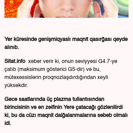
Yer kürəsində genişmiqyaslı maqnit qasırğası qeydə
alınıb.
Sitat.info
xəbər verir ki, onun səviyyəsi G4.7-yə
çatıb (maksimum göstərici G5-dir) və bu,
mütəxəssislərin proqnozlaşdırdığından xeyli
yüksəkdir.
Gecə saatlarında üç plazma tullantısından
birincisinin və ən zəifinin Yerə çatacağı gözlənilirdi
ki, bu da cüzı maqnit dalğalanmalarına səbəb olmalı
idi.