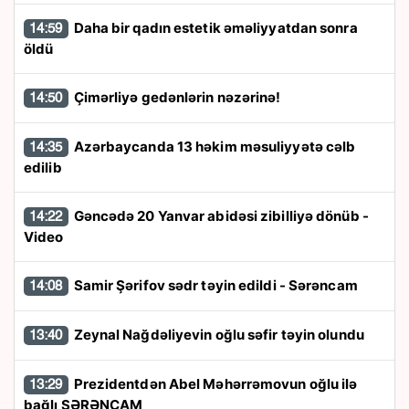
Daha bir qadın estetik əməliyyatdan sonra
14:59
öldü
Çimərliyə gedənlərin nəzərinə!
14:50
Azərbaycanda 13 həkim məsuliyyətə cəlb
14:35
edilib
Gəncədə 20 Yanvar abidəsi zibilliyə dönüb -
14:22
Video
Samir Şərifov sədr təyin edildi - Sərəncam
14:08
Zeynal Nağdəliyevin oğlu səfir təyin olundu
13:40
Prezidentdən Abel Məhərrəmovun oğlu ilə
13:29
bağlı SƏRƏNCAM