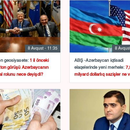
8 Avqust - 11:35
8 Avqust
n geosiyasətə:
1 il öncəki
ABŞ -Azərbaycan iqtisadi
ton görüşü Azərbaycanın
əlaqələrində yeni mərhələ:
7,
al rolunu necə dəyişdi?
milyard dollarlıq sazişlər nə 
edir?