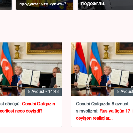
подожгли.
продукта: что купить?
8 Avqust - 14:48
8 Avqust
ust dönüşü:
Cənubi Qafqazın
Cənubi Qafqazda 8 avqust
 xəritəsi necə dəyişdi?
simvolizmi:
Rusiya üçün 17 i
dəyişən reallıqlar...