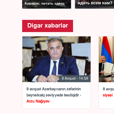
ждать всем нам?
Кавказе: читать здесь
Digər xəbərlər
8 Avqust - 14:59
8 avqust Azərbaycanın zəfərinin
8 avq
beynəlxalq səviyyədə təsdiqidir -
siyasi
Arzu Nağıyev