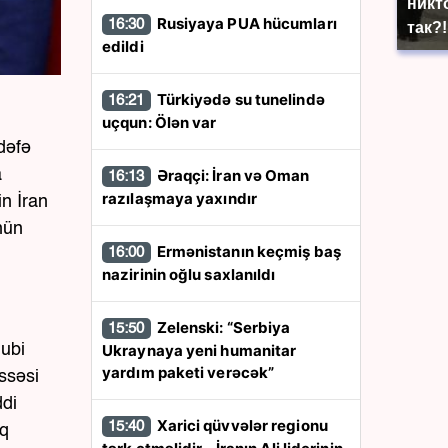
никто
Rusiyaya PUA hücumları
16:30
так?!
edildi
Türkiyədə su tunelində
16:21
uçqun: Ölən var
dəfə
a
Əraqçi: İran və Oman
16:13
razılaşmaya yaxındır
in İran
nün
Ermənistanın keçmiş baş
16:00
nazirinin oğlu saxlanıldı
Zelenski: “Serbiya
15:50
nubi
Ukraynaya yeni humanitar
yardım paketi verəcək”
ssəsi
ddi
Xarici qüvvələr regionu
15:40
rq