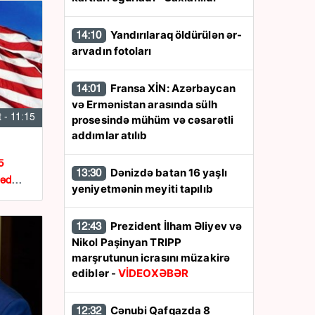
Yandırılaraq öldürülən ər-
14:10
arvadın fotoları
Fransa XİN: Azərbaycan
14:01
və Ermənistan arasında sülh
 - 11:15
prosesində mühüm və cəsarətli
addımlar atılıb
5
Dənizdə batan 16 yaşlı
13:30
vəd
yeniyetmənin meyiti tapılıb
Prezident İlham Əliyev və
12:43
Nikol Paşinyan TRIPP
marşrutunun icrasını müzakirə
ediblər -
VİDEOXƏBƏR
Cənubi Qafqazda 8
12:32