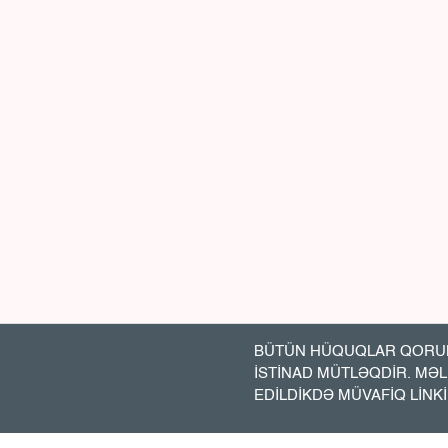
BÜTÜN HÜQUQLAR QORUN
İSTİNAD MÜTLƏQDİR. MƏ
EDİLDİKDƏ MÜVAFİQ LİNK