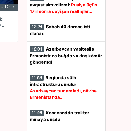
avqust simvolizmi:
Rusiya üçün
 - 12:17
17 il sonra dəyişən reallıqlar...
ki
Sabah 40 dərəcə isti
 -
12:24
olacaq
Azərbaycan vasitəsilə
12:01
Ermənistana buğda və daş kömür
göndərildi
Regionda sülh
11:53
infrastrukturu qurulur:
Azərbaycan tamamladı, növbə
Ermənistanda...
Xocavənddə traktor
11:46
minaya düşdü