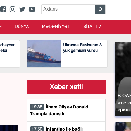
N
DÜNYA
MƏDƏNİYYƏT
SİTAT TV
ərbaycan
Ukrayna Rusiyanın 3
 etdi
yük gəmisini vurdu
Xəbər xətti
В ОА
жесто
İlham Əliyev Donald
19:38
крип
Trampla danışdı
İnfantino ilə bağlı
17:50