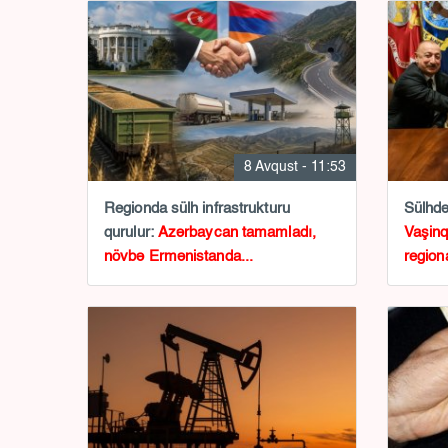
8 Avqust - 11:53
Regionda sülh infrastrukturu
Sülhdə
qurulur:
Azərbaycan tamamladı,
Vaşinq
növbə Ermənistanda...
region