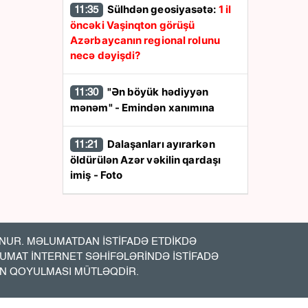
Sülhdən geosiyasətə:
1 il
11:35
öncəki Vaşinqton görüşü
Azərbaycanın regional rolunu
necə dəyişdi?
"Ən böyük hədiyyən
11:30
mənəm" - Emindən xanımına
Dalaşanları ayırarkən
11:21
öldürülən Azər vəkilin qardaşı
imiş - Foto
Pensiyalar ÖDƏNİLDİ
11:19
UR. MƏLUMATDAN İSTİFADƏ ETDİKDƏ
ABŞ -Azərbaycan iqtisadi
11:15
LUMAT İNTERNET SƏHİFƏLƏRİNDƏ İSTİFADƏ
əlaqələrində yeni mərhələ:
7,5
İN QOYULMASI MÜTLƏQDİR.
milyard dollarlıq sazişlər nə vəd
edir?