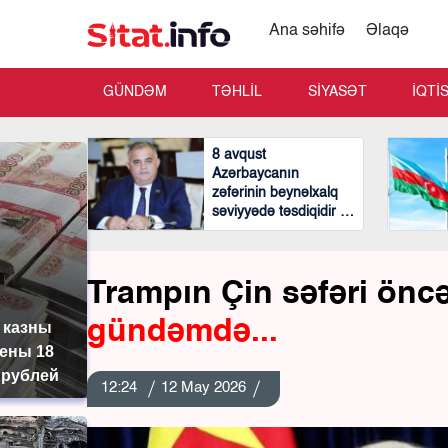
Ana səhifə
Əlaqə
GÜNDƏM
TƏHLİL
SİYASƏT
İQTİ
8 avqust
Azərbaycanın
zəfərinin beynəlxalq
səviyyədə təsdiqidir -
Arzu Nağıyev
Trampın Çin səfəri öncəs
gündəmdə...
 казны
ены 18
 рублей
12:24
12 May 2026