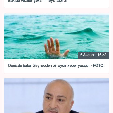
Bakıda vəzifəli şəxsin meyiti tapıldı
6 Avqust - 16:58
Dənizdə batan Zeynəbdən bir aydır xəbər yoxdur - FOTO