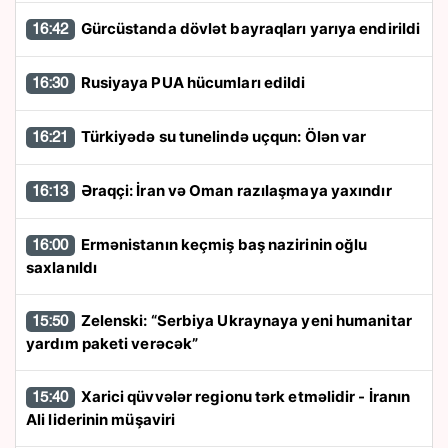
Gürcüstanda dövlət bayraqları yarıya endirildi
16:42
Rusiyaya PUA hücumları edildi
16:30
Türkiyədə su tunelində uçqun: Ölən var
16:21
Əraqçi: İran və Oman razılaşmaya yaxındır
16:13
Ermənistanın keçmiş baş nazirinin oğlu
16:00
saxlanıldı
Zelenski: “Serbiya Ukraynaya yeni humanitar
15:50
yardım paketi verəcək”
Xarici qüvvələr regionu tərk etməlidir - İranın
15:40
Ali liderinin müşaviri