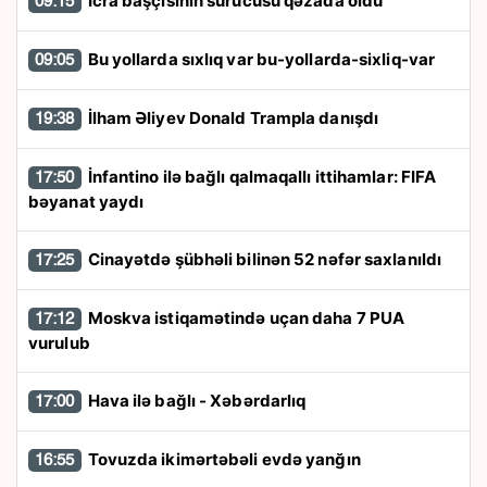
İcra başçısının sürücüsü qəzada öldü
09:15
Bu yollarda sıxlıq var bu-yollarda-sixliq-var
09:05
İlham Əliyev Donald Trampla danışdı
19:38
İnfantino ilə bağlı qalmaqallı ittihamlar: FIFA
17:50
bəyanat yaydı
Cinayətdə şübhəli bilinən 52 nəfər saxlanıldı
17:25
Moskva istiqamətində uçan daha 7 PUA
17:12
vurulub
Hava ilə bağlı - Xəbərdarlıq
17:00
Tovuzda ikimərtəbəli evdə yanğın
16:55