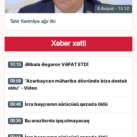
6 Avqust - 15:12
Tahir Kərimliyə ağır itki
Xəbər xətti
Əlibala Əsgərov VƏFAT ETDİ
10:15
“Azərbaycan müharibə dövründə bizə dəstək
09:59
oldu” - Video
İcra başçısının sürücüsü qəzada öldü
09:46
Bu ərazilərdə işıq olmayacaq
09:35