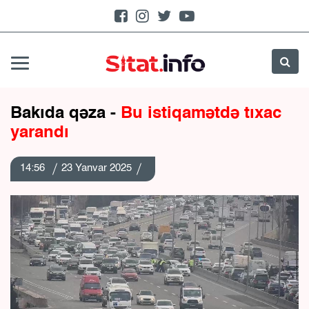
Bakıda qəza -
Bu istiqamətdə tıxac
yarandı
14:56
23 Yanvar 2025