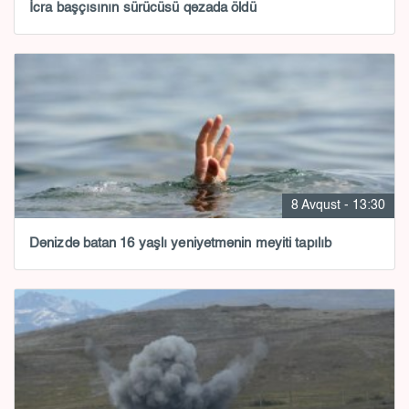
İcra başçısının sürücüsü qəzada öldü
8 Avqust - 13:30
Dənizdə batan 16 yaşlı yeniyetmənin meyiti tapılıb