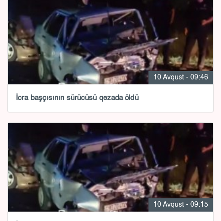
10 Avqust - 09:46
İcra başçısının sürücüsü qəzada öldü
10 Avqust - 09:15