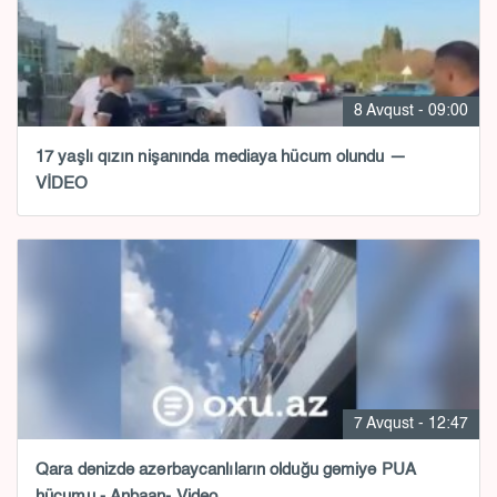
8 Avqust - 09:00
17 yaşlı qızın nişanında mediaya hücum olundu —
VİDEO
7 Avqust - 12:47
Qara dənizdə azərbaycanlıların olduğu gəmiyə PUA
hücumu - Anbaan- Video