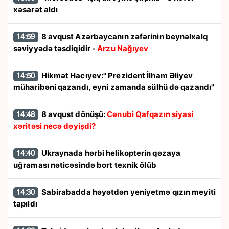
xəsarət aldı
8 avqust Azərbaycanın zəfərinin beynəlxalq
14:59
səviyyədə təsdiqidir -
Arzu Nağıyev
Hikmət Hacıyev:" Prezident İlham Əliyev
14:50
müharibəni qazandı, eyni zamanda sülhü də qazandı"
8 avqust dönüşü:
Cənubi Qafqazın siyasi
14:48
xəritəsi necə dəyişdi?
Ukraynada hərbi helikopterin qəzaya
14:40
uğraması nəticəsində bort texnik ölüb
Sabirabadda həyətdən yeniyetmə qızın meyiti
14:30
tapıldı