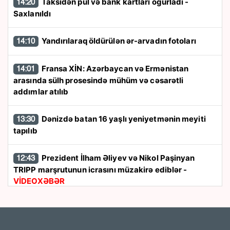
Taksidən pul və bank kartları oğurladı -
14:20
Saxlanıldı
Yandırılaraq öldürülən ər-arvadın fotoları
14:10
Fransa XİN: Azərbaycan və Ermənistan
14:01
arasında sülh prosesində mühüm və cəsarətli
addımlar atılıb
Dənizdə batan 16 yaşlı yeniyetmənin meyiti
13:30
tapılıb
Prezident İlham Əliyev və Nikol Paşinyan
12:43
TRIPP marşrutunun icrasını müzakirə ediblər -
VİDEOXƏBƏR
Cənubi Qafqazda 8 avqust simvolizmi:
Rusiya
12:32
üçün 17 il sonra dəyişən reallıqlar...