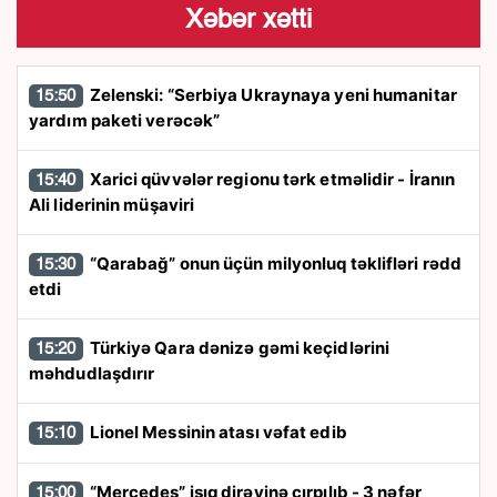
Xəbər xətti
Zelenski: “Serbiya Ukraynaya yeni humanitar
15:50
yardım paketi verəcək”
Xarici qüvvələr regionu tərk etməlidir - İranın
15:40
Ali liderinin müşaviri
“Qarabağ” onun üçün milyonluq təklifləri rədd
15:30
etdi
Türkiyə Qara dənizə gəmi keçidlərini
15:20
məhdudlaşdırır
Lionel Messinin atası vəfat edib
15:10
“Mercedes” işıq dirəyinə çırpılıb - 3 nəfər
15:00