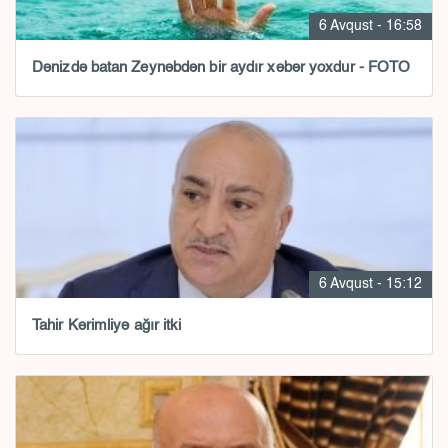
6 Avqust - 16:58
Dənizdə batan Zeynəbdən bir aydır xəbər yoxdur - FOTO
6 Avqust - 15:12
Tahir Kərimliyə ağır itki