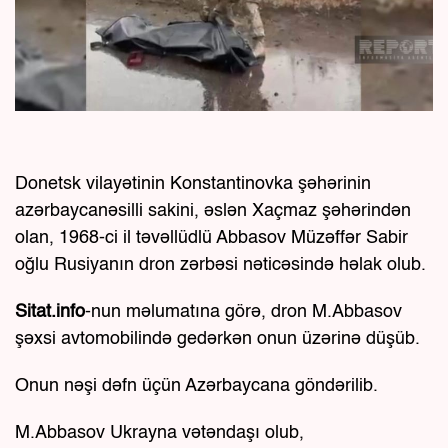
Donetsk vilayətinin Konstantinovka şəhərinin
azərbaycanəsilli sakini, əslən Xaçmaz şəhərindən
olan, 1968-ci il təvəllüdlü Abbasov Müzəffər Sabir
oğlu Rusiyanın dron zərbəsi nəticəsində həlak olub.
Sitat.info
-nun məlumatına görə, dron M.Abbasov
şəxsi avtomobilində gedərkən onun üzərinə düşüb.
Onun nəşi dəfn üçün Azərbaycana göndərilib.
M.Abbasov Ukrayna vətəndaşı olub,