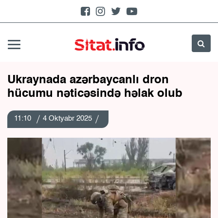
Ukraynada azərbaycanlı dron
hücumu nəticəsində həlak olub
11:10
4 Oktyabr 2025