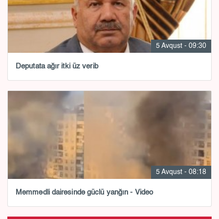
5 Avqust - 09:30
Deputata ağır itki üz verib
5 Avqust - 08:18
Məmmədli dairəsində güclü yanğın - Video