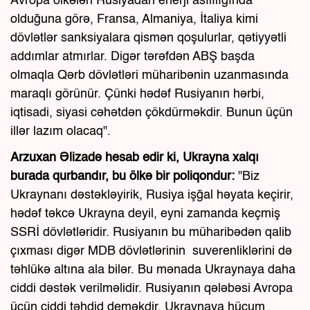
Avropa ölkələri Rusiyadan enerji asılılığında
olduğuna görə, Fransa, Almaniya, İtaliya kimi
dövlətlər sanksiyalara qismən qoşulurlar, qətiyyətli
addımlar atmırlar. Digər tərəfdən ABŞ başda
olmaqla Qərb dövlətləri müharibənin uzanmasında
maraqlı görünür. Çünki hədəf Rusiyanın hərbi,
iqtisadi, siyasi cəhətdən çökdürməkdir. Bunun üçün
illər lazım olacaq".
Arzuxan Əlizadə hesab edir ki, Ukrayna xalqı
burada qurbandır, bu ölkə bir poliqondur:
"Biz
Ukraynanı dəstəkləyirik, Rusiya işğal həyata keçirir,
hədəf təkcə Ukrayna deyil, eyni zamanda keçmiş
SSRİ dövlətləridir. Rusiyanın bu müharibədən qalib
çıxması digər MDB dövlətlərinin suverenliklərini də
təhlükə altına ala bilər. Bu mənada Ukraynaya daha
ciddi dəstək verilməlidir. Rusiyanın qələbəsi Avropa
üçün ciddi təhdid deməkdir. Ukraynaya hücum