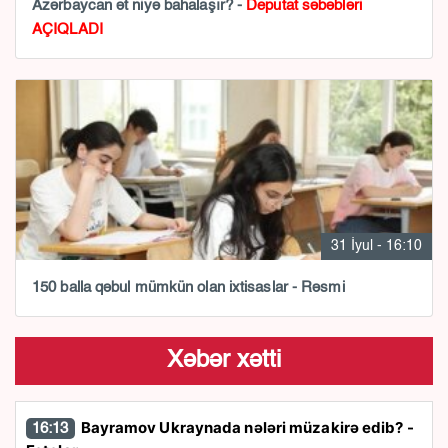
Azərbaycan ət niyə bahalaşır? -
Deputat səbəbləri
AÇIQLADI
31 İyul - 16:10
150 balla qəbul mümkün olan ixtisaslar - Rəsmi
Xəbər xətti
Bayramov Ukraynada nələri müzakirə edib? -
16:13