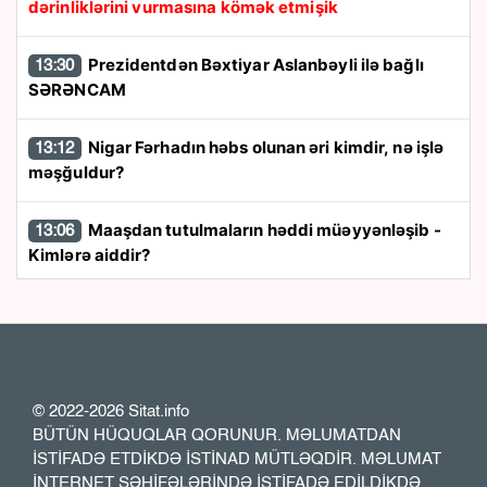
dərinliklərini vurmasına kömək etmişik
Prezidentdən Bəxtiyar Aslanbəyli ilə bağlı
13:30
SƏRƏNCAM
Nigar Fərhadın həbs olunan əri kimdir, nə işlə
13:12
məşğuldur?
Maaşdan tutulmaların həddi müəyyənləşib -
13:06
Kimlərə aiddir?
Sabah hava necə olacaq?
12:51
Səlim Müslümovun milyonluq əmlakı satıldı
12:32
© 2022-2026 Sitat.info
"Kreml Bayramovun Kiyevdəki görüşlərini
12:17
BÜTÜN HÜQUQLAR QORUNUR. MƏLUMATDAN
diqqətlə izləyəcək" -
Elxan Şahinoğlu
İSTİFADƏ ETDİKDƏ İSTİNAD MÜTLƏQDİR. MƏLUMAT
İNTERNET SƏHİFƏLƏRİNDƏ İSTİFADƏ EDİLDİKDƏ