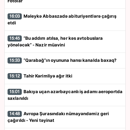
Fotolar
Məleykə Abbaszadə abituriyentlərə çağırış
16:03
etdi
“Bu addım atılsa, hər kəs avtobuslara
15:45
yönələcək” - Nazir müavini
“Qarabağ”ın oyununa hansı kanalda baxaq?
15:33
Tahir Kərimliyə ağır itki
15:12
Bakıya uçan azərbaycanlı iş adamı aeroportda
15:01
saxlanıldı
Avropa Şurasındakı nümayəndəmiz geri
14:48
çağırıldı - Yeni təyinat