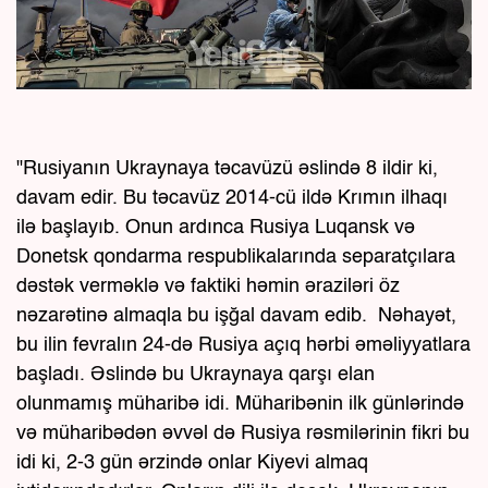
"Rusiyanın Ukraynaya təcavüzü əslində 8 ildir ki,
davam edir. Bu təcavüz 2014-cü ildə Krımın ilhaqı
ilə başlayıb. Onun ardınca Rusiya Luqansk və
Donetsk qondarma respublikalarında separatçılara
dəstək verməklə və faktiki həmin əraziləri öz
nəzarətinə almaqla bu işğal davam edib. Nəhayət,
bu ilin fevralın 24-də Rusiya açıq hərbi əməliyyatlara
başladı. Əslində bu Ukraynaya qarşı elan
olunmamış müharibə idi. Müharibənin ilk günlərində
və müharibədən əvvəl də Rusiya rəsmilərinin fikri bu
idi ki, 2-3 gün ərzində onlar Kiyevi almaq