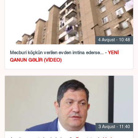
4 Avqust - 10:48
Məcburi köçkün verilən evdən imtina edərsə... -
YENİ
QANUN GƏLİR (VİDEO)
3 Avqust - 11:40