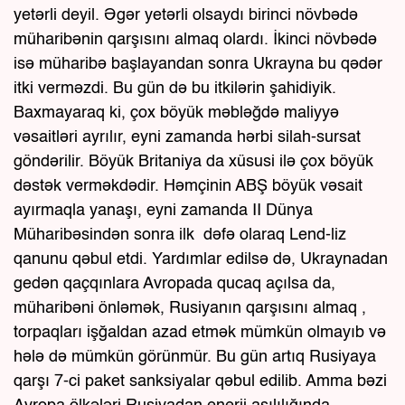
yetərli deyil. Əgər yetərli olsaydı birinci növbədə
müharibənin qarşısını almaq olardı. İkinci növbədə
isə müharibə başlayandan sonra Ukrayna bu qədər
itki verməzdi. Bu gün də bu itkilərin şahidiyik.
Baxmayaraq ki, çox böyük məbləğdə maliyyə
vəsaitləri ayrılır, eyni zamanda hərbi silah-sursat
göndərilir. Böyük Britaniya da xüsusi ilə çox böyük
dəstək verməkdədir. Həmçinin ABŞ böyük vəsait
ayırmaqla yanaşı, eyni zamanda II Dünya
Müharibəsindən sonra ilk dəfə olaraq Lend-liz
qanunu qəbul etdi. Yardımlar edilsə də, Ukraynadan
gedən qaçqınlara Avropada qucaq açılsa da,
müharibəni önləmək, Rusiyanın qarşısını almaq ,
torpaqları işğaldan azad etmək mümkün olmayıb və
hələ də mümkün görünmür. Bu gün artıq Rusiyaya
qarşı 7-ci paket sanksiyalar qəbul edilib. Amma bəzi