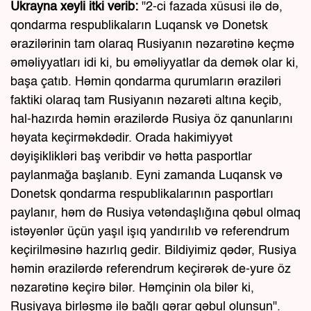
Ukrayna xeyli itki verib:
"2-ci fazada xüsusi ilə də,
qondarma respublikaların Luqansk və Donetsk
ərazilərinin tam olaraq Rusiyanın nəzarətinə keçmə
əməliyyatları idi ki, bu əməliyyatlar da demək olar ki,
başa çatıb. Həmin qondarma qurumların əraziləri
faktiki olaraq tam Rusiyanın nəzarəti altına keçib,
hal-hazırda həmin ərazilərdə Rusiya öz qanunlarını
həyata keçirməkdədir. Orada hakimiyyət
dəyişiklikləri baş veribdir və hətta pasportlar
paylanmağa başlanıb. Eyni zamanda Luqansk və
Donetsk qondarma respublikalarının pasportları
paylanır, həm də Rusiya vətəndaşlığına qəbul olmaq
istəyənlər üçün yaşıl işıq yandırılıb və referendrum
keçirilməsinə hazırlıq gedir. Bildiyimiz qədər, Rusiya
həmin ərazilərdə referendrum keçirərək de-yure öz
nəzarətinə keçirə bilər. Həmçinin ola bilər ki,
Rusiyaya birləşmə ilə bağlı qərar qəbul olunsun".