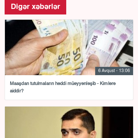
Digər xəbərlər
6 Avqust - 13:06
Maaşdan tutulmaların həddi müəyyənləşib - Kimlərə
aiddir?