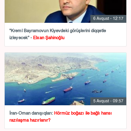
6 Avqust - 12:17
"Kreml Bayramovun Kiyevdəki görüşlərini diqqətlə
izləyəcək" -
Elxan Şahinoğlu
5 Avqust - 09:57
İran-Oman danışıqları:
Hörmüz boğazı ilə bağlı hansı
razılaşma hazırlanır?