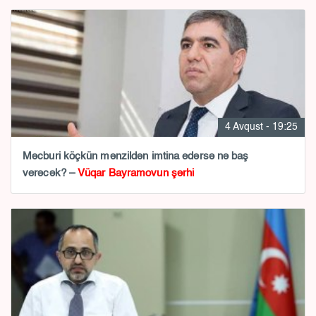
4 Avqust - 19:25
Məcburi köçkün mənzildən imtina edərsə nə baş
verəcək? –
Vüqar Bayramovun şərhi