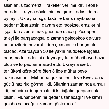
silahları, uzaqmənzilli raketlər verilməlidir. Təbii ki,
burada Ukrayna dövlətinin, xalqının iradəsi də rol
oynayır. Ukrayna işğal faktı ilə barışmayıb sona
qədər mübarizəsini davam etdirəcəksə, ərazilərini
işğaldan azad etmək gücündə olacaq. Yox əgər
taleyi ilə barışacaqsa, o zaman gələcəkdə de-yure
bu ərazilərin nəzarətindən çıxması ilə barışmalı
olacaq. Azərbaycan 30 ilə yaxın müddətdə işğalla
barışmadı, iradəsini ortaya qoydu, müharibəyə hazır
oldu və torpaqlarını azad etdi. Ukrayna isə bu
təhlükəni görə-görə ötən 8 ildə müharibəyə
hazırlaşmadı. Müharibə gözlənilən idi və Kiyev daha
güclü hazırlıq görməli idi. Silahları zamanında almalı
idi, müasir ordu qurmalı idi ki, işğalın qarşısını ala
bilsin. Müharibənin nə qədər uzanacağını və kimin
qələbə çalacağını zaman göstərəcək".