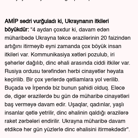
AMİP sədri vurğuladı ki, Ukraynanın itkiləri
böyükdür:
"4 aydan çoxdur ki, davam edən
müharibədə Ukrayna təkcə ərazilərinin 20 faizindən
artığını itirməyib eyni zamanda çox böyük insan
itkiləri var. Kommunikasiya xətləri pozulub, iri
şəhərlər dağılıb, dinc əhali arasında ciddi itkilər var.
Rusiya ordusu tərəfindən hərbi cinayətlər həyata
keçirilib. Bir çox yerlərdə qətliamlara yol verilib.
Buçada və İrpendə biz bunun şahidi olduq. Eləcə
də, digər ərazilərdə bu gün də müharibə cinayətləri
baş verməyə davam edir. Uşaqlar, qadınlar, yaşlı
insanlar qətlə yetrilir, dinc əhalinin qaldığı ərazilərə
raket zərbələri endirilir. Ukrayna müharibə davam
etdikcə hər gün yüzlərlə dinc əhalisini itirməkdədir".