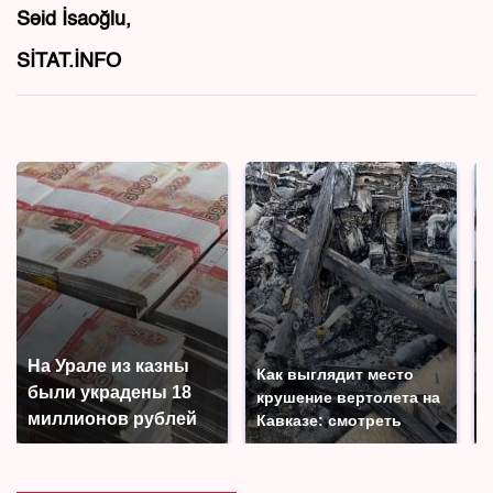
Səid İsaoğlu,
SİTAT.İNFO
На Урале из казны
Как выглядит место
были украдены 18
крушение вертолета на
миллионов рублей
Кавказе: смотреть