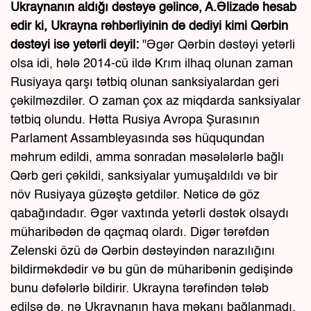
Ukraynanın aldığı dəstəyə gəlincə, A.Əlizadə hesab
edir ki, Ukrayna rəhbərliyinin də dediyi kimi Qərbin
dəstəyi isə yetərli deyil:
"Əgər Qərbin dəstəyi yetərli
olsa idi, hələ 2014-cü ildə Krım ilhaq olunan zaman
Rusiyaya qarşı tətbiq olunan sanksiyalardan geri
çəkilməzdilər. O zaman çox az miqdarda sanksiyalar
tətbiq olundu. Hətta Rusiya Avropa Şurasının
Parlament Assambleyasında səs hüququndan
məhrum edildi, amma sonradan məsələlərlə bağlı
Qərb geri çəkildi, sanksiyalar yumuşaldıldı və bir
növ Rusiyaya güzəştə getdilər. Nəticə də göz
qabağındadır. Əgər vaxtında yetərli dəstək olsaydı
müharibədən də qaçmaq olardı. Digər tərəfdən
Zelenski özü də Qərbin dəstəyindən narazılığını
bildirməkdədir və bu gün də müharibənin gedişində
bunu dəfələrlə bildirir. Ukrayna tərəfindən tələb
edilsə də, nə Ukraynanın hava məkanı bağlanmadı,