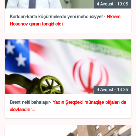
4 Avqust - 19:05
Kartdan-karta köçürmələrdə yeni məhdudiyyət -
Əkrəm
Həsənov qərarı tənqid etdi
4 Avqust - 13:35
Brent nefti bahalaşır-
Yaxın Şərqdəki münaqişə birjaları da
alovlandırır...