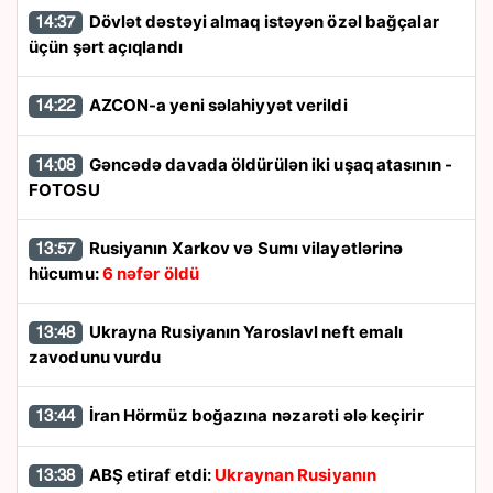
Dövlət dəstəyi almaq istəyən özəl bağçalar
14:37
üçün şərt açıqlandı
AZCON-a yeni səlahiyyət verildi
14:22
Gəncədə davada öldürülən iki uşaq atasının -
14:08
FOTOSU
Rusiyanın Xarkov və Sumı vilayətlərinə
13:57
hücumu:
6 nəfər öldü
Ukrayna Rusiyanın Yaroslavl neft emalı
13:48
zavodunu vurdu
İran Hörmüz boğazına nəzarəti ələ keçirir
13:44
ABŞ etiraf etdi:
Ukraynan Rusiyanın
13:38