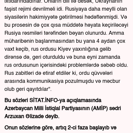
ixtidarındadırlar. Onların dili ilə desək, Ukraynanın
faşist rejimi devrilməli idi. Rusiyaya daha meylli olan
siyasilərin hakimiyyətə gətirilməsi hədəflənmişdi. Və
bu prosesin də çox qısa müddətə həyata keçiriləcəyi
Rusiya rəsmiləri tərəfindən bəyan olunurdu. Amma
müharibənin başlanmasından bu yana 4 aydan çox
vaxt keçib, rus ordusu Kiyev yaxınlığına gəlib
dirənsə də, geri oturduldu və buna eyni zamanda
rus ordusunun içərisindəki problemlərdə səbəb oldu.
Rus zabitləri də etiraf etdilər ki, ordu qüvvələri
arasında kommunikasiya pozulmuşdu və məcbur
olub geri qayıtdılar".
Bu sözləri SİTAT.İNFO-ya açıqlamasında
Azərbaycan Milli İstiqlal Partiyasının (AMİP) sədri
Arzuxan Əlizadə deyib.
Onun sözlərinə görə, artıq 2-ci faza başlayıb və