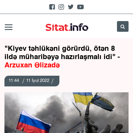
"Kiyev təhlükəni görürdü, ötən 8
ildə müharibəyə hazırlaşmalı idi" -
Arzuxan Əlizadə
11:44
11 İyul 2022