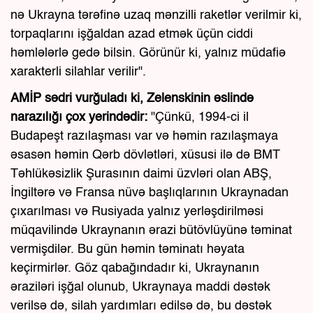
nə Ukrayna tərəfinə uzaq mənzilli raketlər verilmir ki,
torpaqlarını işğaldan azad etmək üçün ciddi
həmlələrlə gedə bilsin. Görünür ki, yalnız müdafiə
xarakterli silahlar verilir".
AMİP sədri vurğuladı ki, Zelenskinin əslində
narazılığı çox yerindədir:
"Çünkü, 1994-ci il
Budapeşt razılaşması var və həmin razılaşmaya
əsasən həmin Qərb dövlətləri, xüsusi ilə də BMT
Təhlükəsizlik Şurasının daimi üzvləri olan ABŞ,
İngiltərə və Fransa nüvə başlıqlarının Ukraynadan
çıxarılması və Rusiyada yalnız yerləşdirilməsi
müqavilində Ukraynanın ərazi bütövlüyünə təminat
vermişdilər. Bu gün həmin təminatı həyata
keçirmirlər. Göz qabağındadır ki, Ukraynanın
əraziləri işğal olunub, Ukraynaya maddi dəstək
verilsə də, silah yardımları edilsə də, bu dəstək